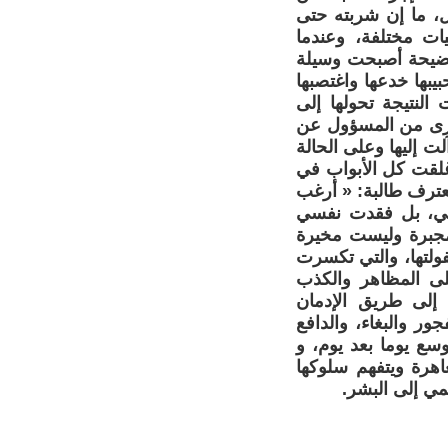
ل، ما إن شربته حتى
ات مختلفة، وعندما
لفضيحة أصبحت وسيلة
بها خدعها واغتصبها
النتيجة تحولها إلى
ترى من المسؤول عن
ت إليها وعلى الحالة
أغلقت كل الأبواب في
عترف طالبة: « أرغب
ئي، بل فقدت نفسي
مجبرة وليست مخيرة
ولتها، والتي تكسرت
لى المظاهر والكذب
 إلى طريق الإدمان
ر والبغاء، والدافع
توسع يوما بعد يوم، و
اهرة ويتفهم سلوكها
مي إلى البشر.