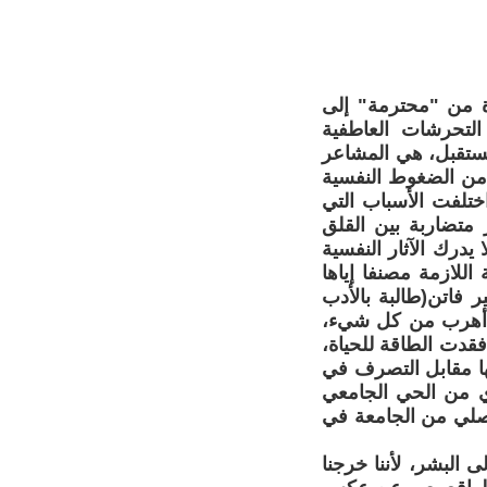
أة من "محترمة" إلى
لتحرشات العاطفية
مستقبل، هي المشاعر
 من الضغوط النفسية
اختلفت الأسباب التي
 متضاربة بين القلق
يدرك الآثار النفسية
اللازمة مصنفا إياها
 فاتن(طالبة بالأدب
ة، أهرب من كل شيء،
قدت الطاقة للحياة،
لها مقابل التصرف في
ي من الحي الجامعي
صلي من الجامعة في
ى البشر، لأننا خرجنا