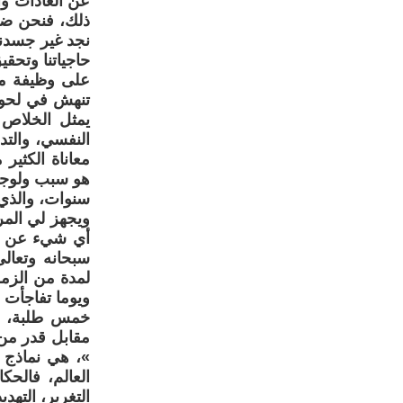
عن العادات وا
ذلك، فنحن ضحا
نجد غير جسدنا
حاجياتنا وتحق
على وظيفة منا
يمثل الخلاص ب
النفسي، والت
هو سبب ولوجها
سنوات، والذي
ويجهز لي المر
أي شيء عن تفا
سبحانه وتعال
لمدة من الزم
ويوما تفاجأت
خمس طلبة، ول
مقابل قدر من ا
»، هي نماذج م
العالم، فالح
التغرير، الته