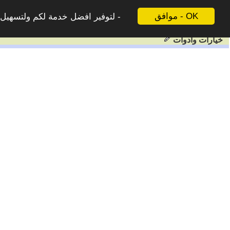
موافق - OK
لتوفير افضل خدمة لكم ولتسهيل ع
خيارات وادوات