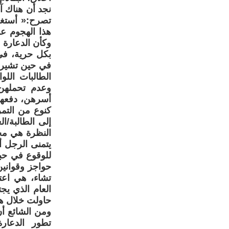
نجد أن هناك آر
تصرح:« أستغرب
هذا الهجوم عل
وكأن الدعارة
بكل حرية، في 
في حين تشير ط
الطالبات الل
وعدم تحملهن
أسرهن، دفعهن 
كنوع من التمر
إلى الطالبة/
النظرة هي مجر
يتمنى الرجل أ
للوقوع في حبه
حواجز وقوانين
تشاء، هي اعت
العام الذي يج
حاولت خلال هذا
ومن الشائع أن
تطور الدعارة