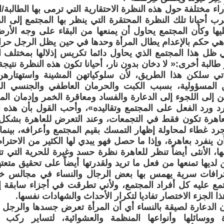
اء مختلفة حول هذه النظرة الاحتقارية التي ترمى بها الطالبة/ا
 أحيانا تلك النظرة المحتقرة التي ينظر بها المجتمع إلى الطا
يها وكأن المجتمع يحاول أن يمنعها من البقاء على وجه الأرض
 هي حكم بالإعدام يطال المرأة وحدها في حين يظل الرجل حر
ظل هذا المجتمع الذي يحاول دائما تكريس إذلالها بمختلف ال
البة أخرى:« لا دخان بدون نار، أحيانا تكون هذه النظرة نتي
واتي سلكن هذا الطريق، لأن سلوكياتهن المشينة واستهتاره
 المسؤولية، بسبب الكبت والحرمان العاطفي والجنسي 
إلى اللجوء إلى الدعارة والفساد ومعاقرة الخمر وإدمان الم
د ورد الفعل على المجتمع وتقاليده»، وأحب القول بأن هذه ال
العاهرة تكون فقط في التجمعات، وعند التعرض للعاهرة بشك
د غطاء لمحاولة إظهار التمسك بقيم المجتمع وأعرافه، بينما
ن ينفرد بعاهرة، وإذا ما حصل فهو يبدي لها الكثير من الاحترام
ا، الأنثى أيضاً تنظر للعاهرة نظرة حسد وغيرة للحرية التي تت
 لديها تمنعها من فعل ما تريد ولقدرتها أيضاً على تحقيق متع
رافات سرية يهمس بها بعض الرجال والنساء في مجالس خا
تمع عليه كل أفراد المجتمع، ولأني تطرقت في أجزاء سابقة إ
 الجزء الاختصار تفاديا لتكرار الأحداث والشهادات نفسها.
 الدعارة لصيقة بالنساء أي أن المرأة تعرض جسدها والرجل هو
 ووسائلها وأنواعها المنظمة والعشوائية، لتساير ركب ال