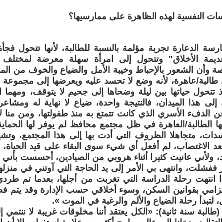
سات النفسية لهذه الظاهرة على ممارسيها؟
سة الدعارة تجربة مؤلمة بالنسبة للطالبة، لأنها تتحول فج
ديمة الأخلاق" وتتحول إلى امرأة سهلة معرضة لمختلف ا
ة وأن الشعور بالإحباط وخيبة الأمل والضياع والخوف من ال
 طالبة/عاهرة، لأنه وضع لا تحسد عليه ويعرضها إلى مجموعة
إذ تتحول حياتها بين ليلة وضحاها إلى جحيم لا يتوقف، ومهما 
إلى هذا الميدان، فالنتيجة واحدة، ضياع لا نهاية له ومشاعر
عن الدفء الأسري الذي كانت تتمتع به منذ طفولتها، ومن منا لا 
ا الطالبة/العاهرة في ظل مجتمع محافظ لم يوفر لها الحماية 
دات، متجاهلا الظروف التي أدت بها إلى هذا المجتمع، وتشير
 بعد الاغتصاب، لم أفعل أي شيء سوى البقاء على قيد الحيا
 ولأني عانيت كثيرا أثناء هروبي من الصيادين، أحسست بأني ف
ر ففشلت، وانتهى بي الأمر إلى يد الحاجة التي آوتني في منز
انتهت رحلة الدراسة التي تغربت من أجلها، بعدما تم طرد
زامي بقوانين السكن، وسوء أخلاقي حسب الإدارة وقد يتم ف
 لتبدأ رحلة الضياع والألم والرغبة في الموت ».
البة سنة ثانية): «الكل يعتقد أننا مخلوقات غريبة لا ننتمي إل