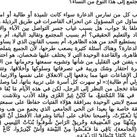
تمع إلى هذا النوع من النساء؟
 كل من تمارس الدعارة سواء كانت تلميذة أو طالبة أو ام
التساؤل عن المسؤول عن انحراف القاصرات في طريق الرذيلة 
ا بلا جواب، هل بسبب غياب جسر التواصل بين الآباء والأب
د والتعليم الحقيقي؟ أم بسبب المجتمع وتقاليد البالية، أم
 لا يستطيع الحد من هذه الظاهرة، أم بسبب القانون الذي لا يسا
دعارة؟ وهناك أسئلة كثيرة يصعب طرحها، لأن الجميع يتمل
هرة، والقاعدة الوحيدة التي لا يختلف عليها شخصان، هو احتق
 يتفنن في التقليل من شأنها وتشويه سمعتها وحرمانها من الا
ظرة احتقار وشك وريبة في تصرفاتها وسلوكها وأخلاقها، وتت
ل الإشاعات عنها مما يدفعها إلى الانغلاق على نفسها والارتما
ي أم طالبة):« لو سهرت كل أسرة على تربية بناتها، لما وصلن
فتاة تخجل من النظر إلى الرجل، لكن في هذه الأيام مَا بْقا حَدْ ي
بَة في هَادْ المُجْتمَعْ، ما كَايْنْ غِيرْ العْرَى وقلة الأدب وتلاشت
أسمح لابنتي الوحيدة بمرافقة هؤلاء الفتيات حفاظا على سمعت
 خاصة بها بعيدا عن الحي الجامعي الذي يجمع من هب ود
َا تـْغـَيْرْتْ، وأصبحنا نخاف على أبنائنا وشرفنا، الأفضَل أنّ الوَاح
ويْتـْهَنَا مِن الفـْضِيحَة وحْريقْ الرَاسْ شُوفـُوا بْنـَاتْ اللِيسِي (
تْ(الجامعة)، بَاقِي مَا فـَقـْصُوا مِنْ البَيْضَة وَأشْ كَيْدِيرُوا، كَاعْ مَ
 غِيرْ كَيْوْلدْ وْيْطلقْ للِزَنـْقـَة».