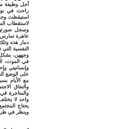
أجل وظيفة مح
راحت في نوم 
استيقظت وجدت
لاستقطاب السي
وسجل صورتها 
عاهرة تمارس 
دمار هذه وتلك
النفسية التي 
وجههن، بشكل خ
في الموت، لأ
وإنسانيتي وإ
على الوضع الذ
مع الأيام بس
والنفاق الاج
والمتاجرة في 
واحد لا يختلف 
يحتاج المجتمع
وينظر في ظروفه