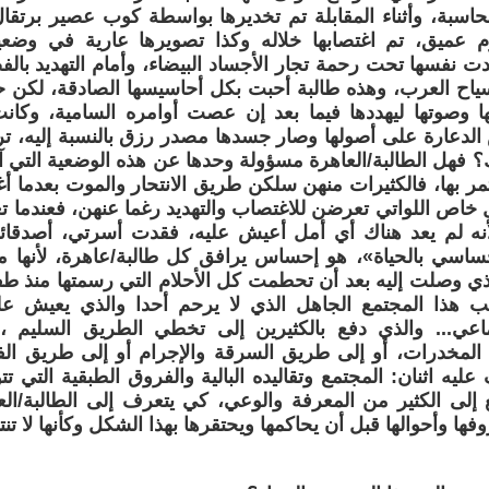
اسبة، وأثناء المقابلة تم تخديرها بواسطة كوب عصير برتقا
عميق، تم اغتصابها خلاله وكذا تصويرها عارية في وضعي
 نفسها تحت رحمة تجار الأجساد البيضاء، وأمام التهديد با
اح العرب، وهذه طالبة أحبت بكل أحاسيسها الصادقة، لكن حبي
وصوتها ليهددها فيما بعد إن عصت أوامره السامية، وكانت 
الدعارة على أصولها وصار جسدها مصدر رزق بالنسبة إليه، 
؟ فهل الطالبة/العاهرة مسؤولة وحدها عن هذه الوضعية التي آل
تمر بها، فالكثيرات منهن سلكن طريق الانتحار والموت بعدما 
اص اللواتي تعرضن للاغتصاب والتهديد رغما عنهن، فعندما ت
نه لم يعد هناك أي أمل أعيش عليه، فقدت أسرتي، أصدقا
حساسي بالحياة»، هو إحساس يرافق كل طالبة/عاهرة، لأنها 
ي وصلت إليه بعد أن تحطمت كل الأحلام التي رسمتها منذ طف
بب هذا المجتمع الجاهل الذي لا يرحم أحدا والذي يعيش ع
تماعي... والذي دفع بالكثيرين إلى تخطي الطريق السليم ،
المخدرات، أو إلى طريق السرقة والإجرام أو إلى طريق الفجو
عليه اثنان: المجتمع وتقاليده البالية والفروق الطبقية التي ت
 إلى الكثير من المعرفة والوعي، كي يتعرف إلى الطالبة/الع
ا وأحوالها قبل أن يحاكمها ويحتقرها بهذا الشكل وكأنها لا تنت