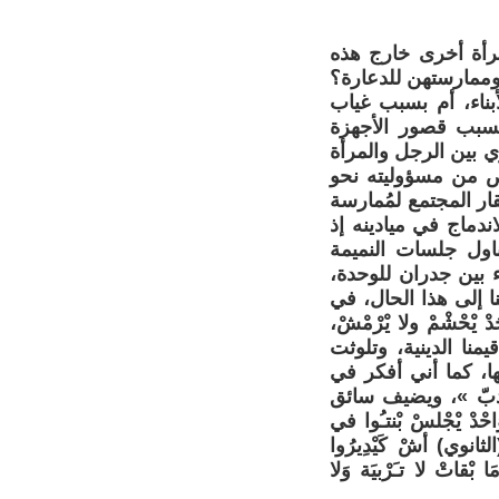
رأة أخرى خارج هذه
وممارستهن للدعارة؟
ناء، أم بسبب غياب
 بسبب قصور الأجهزة
وي بين الرجل والمرأة
ص من مسؤوليته نحو
ار المجتمع لمُمارسة
ندماج في ميادينه إذ
ناول جلسات النميمة
ء بين جدران للوحدة،
ا إلى هذا الحال، في
ْحْشْمْ ولا يْرْمْشْ،
 قيمنا الدينية، وتلوثت
ها، كما أني أفكر في
بّ »، ويضيف سائق
ْدْ يْجْلسْ بْنتـُوا في
الثانوي) أشْ كَيْدِيرُوا
ا بْقاتْ لا تـَرْبيَة وَلا