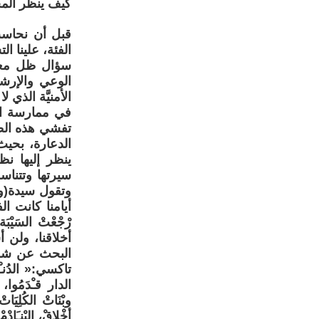
كيف ينظر المج
قبل أن نحاسب
الفئة، علينا 
سؤال ظل معلق
الوعي والإرشا
الأمنيَّة الذي
في ممارسة ال
تفشي هذه الظا
الدعارة، بحيث
ينظر إليها ن
سيرتها وتتناس
وتقول سيدة(ول
أيامنا كانت ال
رْجْعْتْ السَيْ
أخلاقنا، ولن 
البحث عن شقة
تاكسي:« الدُنـْي
الدار قـْدَمُوا، 
وبْنَاتْ الكُلِيَا
أخْلاقْ، البْنـَادْمْ