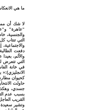
ما هي الانعكا
لا شك أن ممار
"عاهرة" و"ع
والجنسية، خاص
التي تنتاب كل
والاجتماعية، 
دفعت الطالبة 
والألم، بعيدا 
التي تتعرض له
في خانة الفاس
الانجليزي):«
كحيوان مطارد،
حاولت الانتحا
جسدي، وهكذا 
بسبب عدم الت
القريب العاجل،
وتشير سعيدة (ط