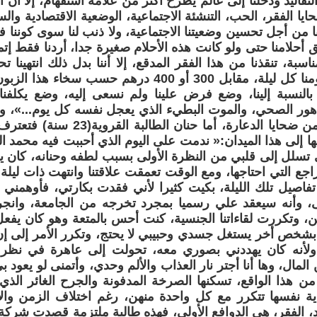
لتقاليد ودخلنا إلى عالم يطرح أكثر من علامة استفهام، إلا أن
يا الفقر، الحب، التنشئة الاجتماعية، الوضعية الاقتصادية وال
 من أجل تحسين وضعيتنا الاجتماعية، ولا ذنب لنا سوى كوننا فقر
يق أحلامنا حتى ولو كانت هذه الأحلام صغيرة جدا، أردنا فقط إت
سبة، تنقذنا من هذا الفقر المدقع، إلا أننا بدل ذلك انتهينا 
تنهش في لحومنا كل ليلة، مقابل 300 أو 400 درهم حسب 
النسبة إلينا، وضع فرض علينا ولم نسعى إليه، وضع يكلفنا 
دهور الصحي، والموت البطيء الذي يعجل نفسه كل يوم...»، 
معاناة الكثير من ضحايا الدعارة، أما 
 إلى هذا الميدان:« ندمت على اليوم الذي أحببت فيه محمد ال
 تسلل إلى قلبي من النظرة الأولى بسبب لطفه وحنانه، كان
اجع التي احتاجها، ومع الوقت تعمقت علاقتنا وانتهت ذات ليلة ب
صيل تلك الليلة، بكيت كثيرا لأني فقدت بكارتي، فأوهمني أن
ى، وأنه سيعقد علي رسميا بمجرد تخرجه من الجامعة، وانجر
ن، وتكررت لقاءاتنا الجنسية، كنت أحس بالمتعة وهو كان يف
 بشخص أخر يستغل جسدي وحبيبي لا يحتج، وتكرر الأمر إلى إ
أنه كان يهددني بصوري معه، تحولت إلى عاهرة في نظر ا
لمال، وها أنا أجتر نار العذاب والألم وحدي، وأتمنى لو يعود بي
ن هذا الواقع، تسكنها الصرخة المدفونة والجرح الغائر الذي 
كاية نفسها تتكرر مع كل واحدة منهن، رغم اختلاف الزمن وا
ديد، الفقر، هي الدوافع الأولى، فهذه طالبة ملتزمة قصدت شركة 