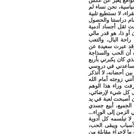
 الواقع يعبر عن عكس
سياسية، نحن نساء لم
اء، لا نستطيع تلبية
مام دراستنا والحصول
تحت ثقل أجساد آدمية
سخاء هذا الزبون أو ذا، هو قدر مالي
راحة البال، والتعب
وقد عبرت سعيدة عن
حنان الطالبة القروية(23 سنة) فتعترف أن الحب والسذاجة
ذي كان يكبرني بأربع
 يساعدني في دروسي
ين أحضانه، لا أتذكر
ني زوجته أمام الله
فت وراء هذا الوهم
عل كل شيء لإرضائي،
ن أصبحت لعبة في يد
لجميع، أبيع جسدي
 الزمن إلى الوراء...
لا تبلسمه كل أدوية
لأسباب ويبقى الحب،
ما لإجراء مقابلة من