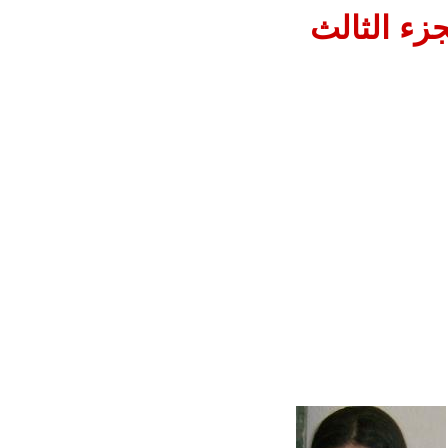
زء الثالث