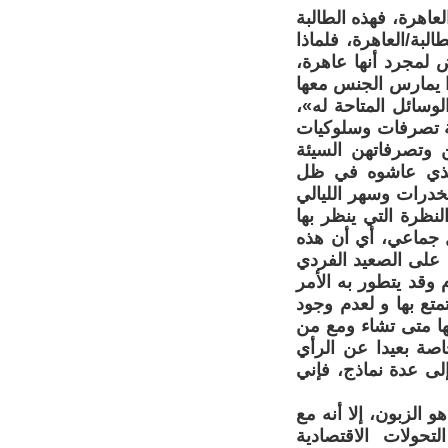
لعاهرة، فهذه الطالبة
لبة/العاهرة، فلماذا
 لمجرد أنها عاهرة،
ا يمارس الجنس معها
وسائل المتاحة له»،
جة تصرفات وسلوكيات
ن وتصرفاتهن السيئة
الذي عاشوه في ظل
خدرات وسهر الليالي
نظرة التي ينظر بها
ل جماعي، أي أن هذه
 على الصعيد الفردي
 وقد يتطور به الأمر
متع بها و لعدم وجود
تها متى تشاء ومع من
صة بعيدا عن الرأي
لى عدة نماذج، فإني
 الزبون، إلا أنه مع
تحولات الاقتصادية