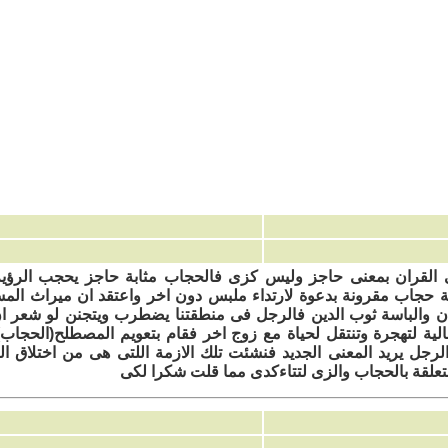
 القران بمعنى حاجز وليس كزى فالحجاب مثابة حاجز يحجب الرؤي
ة حجاب مقرونة بدعوة لارتداء ملبس دون اخر واعتقد ان ميراث الم
ان والباسة ثوب الدين فالرجل فى منطقتنا يضطرب ويتجنن لو شعر ان
الية لتهجرة وتنتقل لحياة مع زوج اخر فقام بتعويم المصطلح(الحجاب)
لرجل يريد المعنى الجديد فنشئت تلك الازمة اللتى هى من اختلاق ا
متعلقة بالحجاب والزى لتتاءكدى مما قلت شكرا لكى