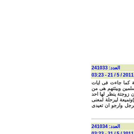
العدد: 241033
2011 / 5 / 21 - 03:23
ة كما جاءت فى ايات
سلمين وبيئتهم هى من
 زوجتة ينظر لها احد
وتميعة ليرحلة لمعنى
لرجل وارجو ان تعيدى
العدد: 241034
2011 / 5 / 21 - 03:23