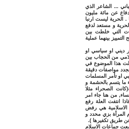
ني ... الشاعر الذي
فاع عن مائة مليون
. الحرية ليست ارنبا
لحرية و مستعد لدفع
ات التي خلطت بين
 التمييز بينهما عملية
ر ديني او سياسي او
لامي من الحجاب بين
اولت هذا الموضوع في
الاحزاب (الآيات 53 و 59 ) سورة النور (الآية 31 ) لم تجدد مواصفات دقيقة
بي او تأمر المسلمات
 ما يتسم بالحشمة و
(كانت الصحراء مثلا
ء, من هنا جاء امر
اذا انتفت العلة رفع
ة الاسلامية هي رفض
م المرأة بزي محدد و
ن طريق تكفيرها ).
سعت جماعات الاسلام