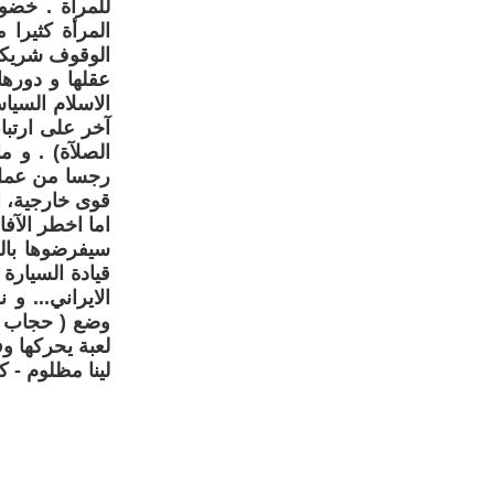
للمرأة . خضو
المرأة كثيرا
الوقوف شريكا 
عقلها و دورها
الاسلام السيا
آخر على ارتباط
الصلآة) . و 
رجسا من عمل 
قوى خارجية، ان
اما اخطر الآف
سيفرضوها بال
قيادة السيارة
الايراني... 
وضع ( حجاب ) 
لعبة يحركها وف
لينا مظلوم - ك