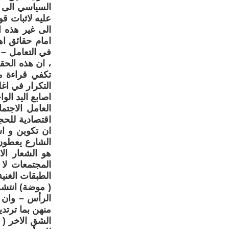
السياسي الى ف
عليه لاثبات قو
الى غير هذه 
امام حقائق ا
في التعامل – 
، ان هذه الحق
تكفي قراءة مت
التكرار في اغل
اصابع اليد الوا
العامل الاجتم
اقتصادية للحج
ان تكوين و ا
الشارع يعطون
هو الشعار الا
المجتمعات لا
الطبقات الغني
( موضة) انتشر
الرأس – وان 
منهن بما ترتديه
الشق الاخر ( 