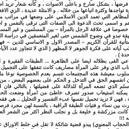
رضها ، بشكل صارخ و باعلى الاصوات ، و كأنه شعار تريد اض
ة تواجدها وكثرة اتباعها من خلاله . و الامثلة عديدة ، الزي الاف
المظاهر التي تعمد الدين الاسلامي على وضعها في مراتب م
هم و اسمى تحث الدعوة الى الصفات التى ترقى بالنفس و اس
خصوصا في علاقة الرجل بالمرأة – بين المسلمين و غير المسلم
يقة تبدو في وضوح الشمس حتى لغير المتعمقين في دراسة الشر
أنية للقرآن الكريم – المصدر الاول و الاساسي للدين – فهي 
ب آياته على فكرة الجوهر لا المظهر ( الذي لا تتجاوز عدد الآي
حدة ) .
اعي القى بظلاله ايضا على الظاهرة ... الطبقات الفقيرة و 
اب الذي وفر على المرأة مصاريف كانت تنفقها على التجميل و 
سلوب معيشة هذه المجتمعات تتسم بعدم الخصوصية نوعا ما 
 انفسهم الحق في التدخل و الحكم على بعضهم البعض ، من ه
سلم الذي تضعه المرأة للدلالة على فضيلتها ، بالتالي فان ا
 يمكنه استيعاب صدور تصرف خاطئ من امرأة وضعت الحجاب
ة ، فهي لا تريد تحميل نفسها عبء التفسير و التحليل .. هي ف
ت بين نساء و فتيات الطبقة الراقية ، بالنسبة لهن مجرد فرص
كانت مزركشة و خليعة بل و نجلب النظر اكثر من الشعر الع
 !!!
الحجاب المعنوي) يبدو قضية شائكة لا تقل في خلط الاوراق ع