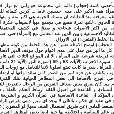
 تأخذني كلمة (حجاب) دائما الى مجموعة حواراتي مع نزار قبا
رأة همه الاكبر على مدى خمسين عاما ... كرس كلماته للد
غم معرفته منذ البدايات ان مسالة الحرية هي اكبر منه و منها 
الحاوي ، لكنها ثمرة تنضج في مجتمع مهيأ لاستيعاب فكرة ا
 كان من اكثر الاصوات شجاعة و صدق في كشف المجتمع
تقاليد الاجتماعية و بين الدين عند التعامل مع (المرأة) حتى اصبح
ا الخلط (المتقن !) في الاوراق .
الحجاب) اوضح الامثلة تعبيرا عن هذا الخلط بين كونه مظه
د كل ما اثير من جدل على مدى اعوام حول موقف الدين الاس
نه فريضة شرعية على المرأة ، الا ان المواقع الثلاث التي تن
القرآن الكريم ، سورة 
للمرأة ، بقدر ما كانت تضع اسلوبا لائقا للتعامل مع زوجات الن
ب يكشف عن جزء كبير من الصدر كا ن سائدا وقتها او ارتداء
في التبرج بالاضافة الى بعض المظاهر الحياتية لتلك الفترة
 مما كان يغري بعض ضعاف النفوس من الرجال بالتعرض للنسا
ب للنساء). و القاعدة في اصول الفقه ارتباط الحكم بالعلة , ف
، المؤكد ان القاعدة الاساسية في القرآن الكريم و الشريع
 في تنفيذ اي حكم ، بالتالي لا يوجد اي مبرر ديني يفرض الزا
بالضغط المادي (عن طريق استعمال العنف معها) او المعنوي ( ع
ى عالم السياسة و اختلاطه بها خلق ايضا بعض المظاهر التي 