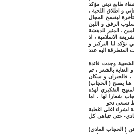
فاء طابع ديني مؤكد
غاني و اطلاق اللحية ،
تأخرة ليفسح المجال
لوب الرفق و اللين
ين . المثير للدهشة
يعة الاسلامية ، اذ
تؤكد لنا التركيز و
ات المتطرقة اليه عدد
الشعبية وجدت فائدة
العناية بالشعر ، ثم
، فالجيران و سكان
نا يصبح ( الحجاب)
لمنهج التفكيري لهذه
 شعارا لها . اما
قط تسعى نحو
ة لشراء اغلى اغطية
ادي- حتى تتباهى كل
ن ( الحجاب المادي)