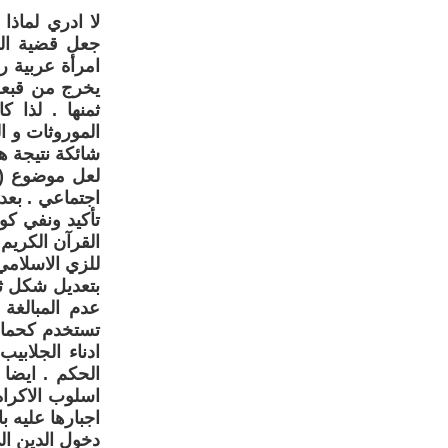
لا ادري لماذا
جعل قضية الم
امرأة عربية ر
يخرج من قبعة 
ثمنها . لذا
الموروثات و ال
شائكة نتيجة هذ
لعل موضوع ( 
اجتماعي . بع
تأكيد ونفي كو
للزي الاسلامي 
بتعديل شكل ثو
عدم المبالغة 
تستخدم كحمام
ادناء الجلابي
الحكم . ايضا 
اسلوب الاكراه
اجبارها عليه 
دخول الدين ال