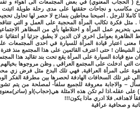
ع ( الحجاب المعنوي) في بعض المجتمعات الى اهواء و ت
 من مكاسب و نجاحات حققتها على مدى رحلة طويلة اثبتت خل
كاملا للرجل . اصبحنا محاطين بنماذج لا حصر لها تحاول تحجيب ا
 . مثل فكرة تكالب المرأة المحجبة على العمل و التي تتنا
سي بتحريم عمل المرأة و اختلاطها بأي من المظاهر الاجتماعية
 الظاهرة بعوامل اخرى لان الدين لا يطبق جزئيا او انتقائيا عل
ما معنى اعتبار قيادة المرأة للسيارة في احدى المجتمعات 
الشيطان ! حتى اعترف القائمين على هذا المجتمع منذ فتر
 منع قيادة السيارة على المرأة يقع تحت بند تقاليد هذا المجتمع
ات التي ادخلت على المجتمع العراقي , وظن مروجوها بخيالهم 
قوة على المرأة العراقية, فهي تلك البدع مثل فرض زي محدد
 الى غير تلك السخافات الهادفة لحصرها بين مطرقة الفكر الو
و نسأل – والاجابة معروفة للجميع سلفأ- لمصلحة من يتم تش
على عقله.اذا لم تكن هذه الامثلة هي(حجاب)او (ساتر)معنوي
قأ لاهدافه, فلا ادري ماذا يكون!!!
اتبة و صحافية عراقية