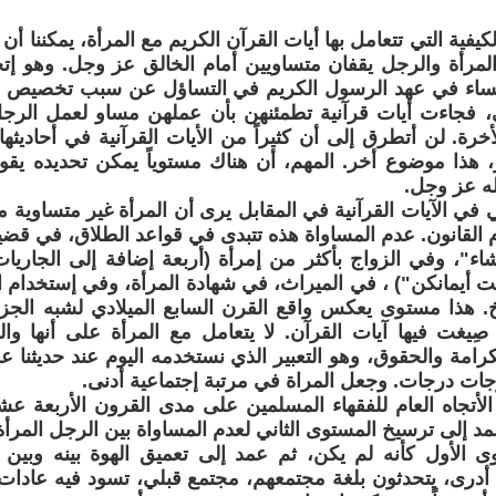
لكيفية التي تتعامل بها أيات القرآن الكريم مع المرأة، يمكننا أن
لمرأة والرجل يقفان متساويين أمام الخالق عز وجل. وهو إتجا
ساء في عهد الرسول الكريم في التساؤل عن سبب تخصيص ال
بي، فجاءت أيات قرآنية تطمئنهن بأن عملهن مساو لعمل الرج
رة. لن أتطرق إلى أن كثيراً من الأيات القرآنية في أحاديثه
 هذا موضوع أخر. المهم، أن هناك مستوياً يمكن تحديده يقو
له عز وجل.
ي في الآيات القرآنية في المقابل يرى أن المرأة غير متساوية
م القانون. عدم المساواة هذه تتبدى في قواعد الطلاق، في قضية
شاء"، وفي الزواج بأكثر من إمرأة (أربعة إضافة إلى الجاريات، 
ت أيمانكن") ، في الميراث، في شهادة المرأة، وفي إستخدام ا
لخ. هذا مستوى يعكس واقع القرن السابع الميلادي لشبه الجزير
صِيغت فيها آيات القرآن. لا يتعامل مع المرأة على أنها وا
كرامة والحقوق، وهو التعبير الذي نستخدمه اليوم عند حديثنا 
ات درجات. وجعل المراة في مرتبة إجتماعية أدنى.
لأتجاه العام للفقهاء المسلمين على مدى القرون الأربعة ع
مد إلى ترسيخ المستوى الثاني لعدم المساواة بين الرجل المرأة
 الأول كأنه لم يكن، ثم عمد إلى تعميق الهوة بينه وبين ا
ما أدرى، يتحدثون بلغة مجتمعهم، مجتمع قبلي، تسود فيه عادات و