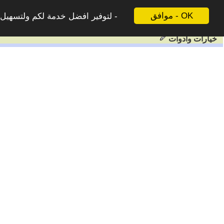
موافق - OK
لتوفير افضل خدمة لكم ولتسهيل ع
خيارات وادوات