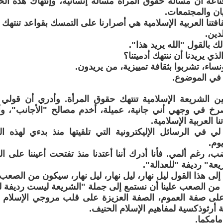
ناعة أن مسألة حقوق المرأة مسألة إنسانية، وإنتهاك هذه ا
يان والمجتمعات.
افتنا العربية الإسلامية هي أصرارنا على التمسك بقواعد تنتهك 
لدين.
ك بالقول "الله يريد هذا".
لذي يريدنا أن ننتهك أدميتنا؟
ساء، تشربوا بثقافة تمييزية، من يريدون.
ه في الموضوع.
ين الشريعة الإسلامية تنتهك حقوق المرأة. وأدري أن قولي 
 في وجهي أني جانية، عميلة، أخدم مصالح "الأجانب"، و
ا العربية الإسلامية.
ي في الرسائل الإليكترونية التي تلقيتها منذ بدءي لهذه 
وم.
ضب، رغم ألمي. فأنا أدرك أننا أعتدنا منذ تفتحت أعيننا على ا
عة" رديفة "للعدالة".
إلى هذا القول ليل نهار، ليل نهار، ليل نهار، سيكون من الصعب 
من الصعب علينا أن نستمع إلى جملة "الشريعة ليست رديفة لل
 على صفة العموم، الصفة العزيزة على قلب مروجي الإسلام 
 أرثوذكسية لمفاهيم الإسلام الحنيف.
مامكما.