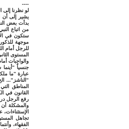
----
لو نظرنا إلى ا
يشير إلى أن ا
بدأت بعض الن
من اتباع الن
ستكون في الأخ
موجهة للذكور،
للرجل أمام ال
المستوى الثان
والواجبات أما
جنسياً "أينما 
عبارة "ما ملك
"الناشز"... ا
المناطق التي 
القانون في ال
رفع الرجل درج
والمشكلة أن ا
الإستثناءات، ع
تجاهل المستوى
الفقهاء، وأنت