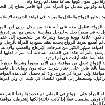
رأة دوراً سوى كونها بضاعة متعة، ثم زوجة وأم.
اعد وقوانين تتعامل مع المرأة على أنها قاصر تحتاج إلى الحم
 محاور الزواج والطلاق والميراث في قواعد الشريعة الإسلامية
ة للزواج تتعامل معه على أنه عقد بين رجل وولي أمر المرأ
ل به في مصر) يحل به للرجل ممارسة الجنس مع المرأة. رؤية
 يكون علاقة مودة ورحمة وشراكة بين شخصين، إلى عقد بي
. لم أسمع تعريفاً للزواج يحدده بعقد تتمتع به المرأة بالرجل.
اصياغة سيثير الكثير من صرخات الإنزعاج والغضب والإدانة، ل
تمتع بالمرأة. هكذا هي القناعة السائدة. أما المرأة فعليها 
اء أينما شاء، أرادت هي أم لم ترد.
ية للزواج تجعل من موافقة ولي الأمر محوراً وشرطاً جوهرياً ل
ً بالغاً قادراً على إختيار شريك حياته دون وصاية. بل قاصر
وافقة ولي أمرها كي تتزوج. وإذا لم تحصل على هذه الموافق
راقيل، وستضطر إلى اللجوء للقضاء كي تثبت ان ولي امرها 
 او المرأة على الزواج في المقابل تم تحديدها وفقاً للشريعة
اج (وهي ستصمت فعلاً إذا كانت خائفة) لكنها إشترطت موافقة ال
ها الزواج.