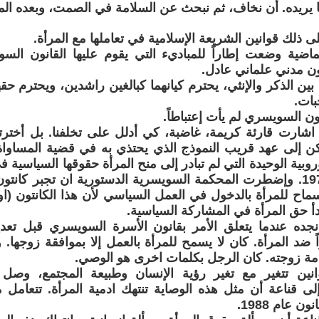
ما يريده. أن نخاف، ثم نبحث عن السلامة في الصمت، وبعده ال
 ذلك قوانين الشريعة الإسلامية في تعاملها مع المرأة.
اضية وضعت إطاراً للمباديء التي يقوم عليها القانون السو
نون مدني علماني عادل.
 بين الذكر والإنثي، يحترم كيانهما كبالغين راشدين، ويحترم ح
بات.
ون السويسري لم يأت إعتباطاً.
 اشارت قارئة كريمة، غاضبة، كي أدلل على تخلفنا. بل أخترت
ن إلى عهد قريب النموذج الذي يحتذي به في قضية المساواة 
روبية الوحيدة التي لم تبادر إلى منح المرأة حقوقها السياسية 
إلا في عام 1971. وإضطرت المحكمة السويسرية الدستورية ان تجبر كانت
 السماح للمرأة بالدخول في العمل السياسي لأن هذا الكانتون (ا
 حق المرأة في المشاركة السياسية.
ده عندما يتعلق الأمر بقانون الأسرة السويسري قبل تعديل
اً ضد المرأة. كان لا يسمح للمرأة بالعمل إلا بموافقة زوجها.
مة زوجته. كان الرجل بكلمات اخرى هو الوصي.
انين تتغير مع تغير رؤية الإنسان وطبيعة المجتمع، وص
ى قناعة أن مثل هذه الوصاية تنتهك ادمية المرأة. تتعامل م
ن عام 1988.