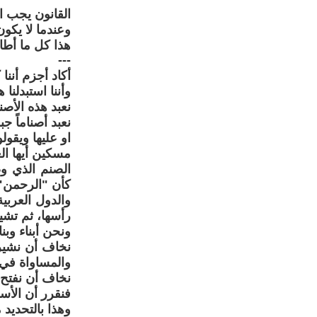
القانون يجب ان
وعندما لا يكون 
هذا كل ما أطا
---
أكاد أجزم أننا 
وأننا استبدلنا 
نعبد هذه الأصنا
نعبد أصناماً ج
او عليها ويقول
مسكين أيها ال
الصنم الذي و
كأن "الرحمن"
والدول العربي
رأسها، ثم تشي
ونحن أبناء وبن
نخاف أن نشير 
والمساواة في ا
نخاف أن نفتح أ
فنقرر أن الأ
وهذا بالتحديد 