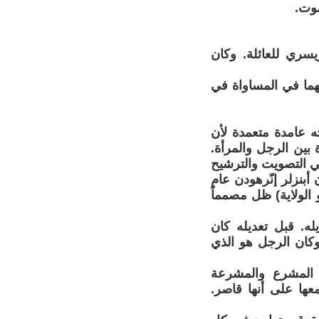
موت.
يسري للعائلة. وكان
قهما في المساواة في
ه عامدة متعمدة لأن
بين الرجل والمرأة.
في التصويت والترشيح
ون أبنزلر إنّرهودن عام
و الولاية) ظل مصمماً
ه. قبل تعديله كان
 وكان الرجل هو الذي
ل المشرع والمشرعة
عها على أنها قاصر.