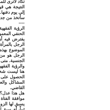
تكاد لاترى للم
النتيجة هي قو
إلى يوم دفنها.
سأتخذ من جديد
----
الرؤية الفقهي
الحنفي المعمو
يفترض فيه أن
الرجل بالمرأة
الموضوع بهذه 
الرجل هو من ي
الجنسية. متى ش
والرؤية الفقه
هنا ليست شخصا
الحصول على م
المشاكل والع
القاضي.
هل هذا عدل؟
موافقة الفتاة
يسبق لها الزو
ثيباً، أي سبق ل