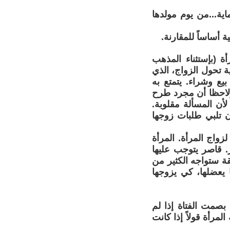
اية...من يوم مولدها
 أساساً للمقارنة.
ة (بإستثناء المذهب
 تحول الزواج، الذي
ع وشراء. يتمتع به
 ولاحظا أن مجرد طرح
أن المسألة مقلوبة.
أن تلبي طلبات زوجها
زواج المرأة. المرأة
. قاصر يتوجب عليها
ة ستواجه الكثير من
يعضلها، كي يزوجها
 بصمت الفتاة إذا لم
مرأة قولاً إذا كانت