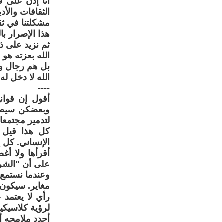
أنا إذن على ق
الثقافات والأد
مشكلتنا في ثق
هذا الإصرار با
ثم نزيد على ذل
الله بعزته هو ا
بل هم رجال ون
الله لا دخل ل
----
أقول إن قوان
وبعضكن سيصرخ
لتدمير مجتمعاتن
كل هذا قيل ل
الإنساني. كل ي
أقرأها ولا أغ
على أن "الشري
وعندما نستمع 
مغاير. سيكون 
رأي لا يعتمد
لرؤية كلاسيكية
أحدد ملامحه أ