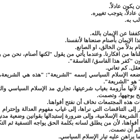
 يكون عادلاً.
عادلاً، يتوجب تغييره.
لب به.
كففنا عن الإيمان بالله.
هذا الإيمان بأصنام صنعناها لأنفسنا.
م بدلاً من الخالق، او الصانع.
بلناها من افكارنا. وعندما يأتي من يقول "لكنها أصنام، نحن من 
ون "كفر هذا الفاسق/ الفاسقة".
عقل. كم تعاني.
ضعه الإسلام السياسي إسمه "الشريعة": "هذه هي الشريعة، ن
 هو "الشريعة".
ة لأنها مأزومة بغياب شرعيتها، تجاري مد الإسلام السياسي وا
ح بوجهها، وتصمت.
ات هذه المجتمعات نخاف أن نفتح أفواهنا.
إلى التناقضات التي نراها، إلى غياب مفهوم العدالة وإحترام 
لشريعة الإسلامية، وإلى ضرورة إستبدالها بقوانين وضعية مدنية
فواهنا، لأن من يطلق لسانه بكلمة الحق يواجه التسفية ثم التك
سلم أن نصمت.
ما يراهن عليه تيار الإسلام السياسي.