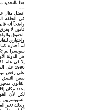
هذا بالتحديد 
----
افضل مثال على
في الحلقة الم
واضحاً أنه قا
قانون لا يفرق
الحقوق والواج
وإختياري للقان
لم أختاره كما
سويسرا لم تك
هي الدولة الأو
1990 على
على رفض مبدأ
نفس النسق نج
القانون متحيز
يحدد مكان إقا
لكن لأن القو
السويسريين إل
ولذلك تغير القانو