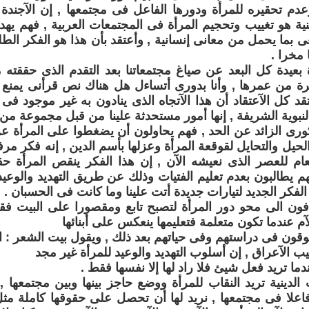
عدم تحقيره للمرأة ودورها الفاعل فى مجتمعها , إن الآجندة ا
نية هو تغييب وتحجيم المرأة فى المجتمعات العربية , فهم يه
ى بما يحمل من معانى إنسانية , وأعتقد بأن هذا هو الفكر الطلب
 مخرا .
ة بعيدة كل البعد عن صياغ مجتمعاتنا بعد التقدم الذى حققته م
يرة من عمرها , وأنا بدورى أتساءل هل هناك نص قرأنى يمنع
قد كل الآعتقاد أن هذا الآتجاه الذى ينادون به غير موجود فى 
لنبوية الشريفة , إنها أمور مستحدثة علينا من قبل مجموعة من
ورى الزائد عن الحد , فهم يحاولون أن يضغطوا على المرأة
حيل والتحايل لقوقعة المرأة وعزلها بأسم الدين , إنه فكر
عام للعصر الذى نعيشه الآن , إن هذا الفكر ينقص المرأة 
أنهم يطالبون بعدم تعليم الفتيات وذلك عن طريق التهديد والوع
الفكر الجديد لتيارات جديدة أتت علينا وما كانت فى الحسبان .
فون الى محو دور المرأة لتصبح تابع ومقصورا على البيت فق
آم عندما تكون متعلمة فتعليمها ينعكس على أبنائها
وقون فى دراستهم وفى حياتهم بعد ذلك , ويقول بيت الشعر : ال
 الآعراق , إن أسلوب التهديد والوعيد للمرأة غير مجد
ندما تريد فعل شيئ فلا راد لها إلا نفسها فقط .
الدينية تريد النقاب للمرأة ووضع حاجز بينها وبين مجتمعها ,
علا فى مجتمعها , نريد لها أن تحصل على حقوقها كاملة مثل