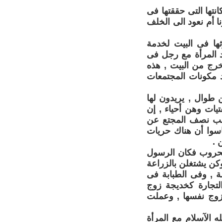
تها التى حققتها فى
ا أم نعود الى الخلف
ثها فى البيت لخدمة
 المرأة مع رجل فى
خرج من البيت , هذه
حد مكونات المجتمعات
 طوال , يريدون لها
فتيات وهن أحياء , إن
حجب نصف المجتع عن
اسوا أن هناك حريات
 .
الحروب فكان الرسول
كن يشتغلن بالزراعة
مة , وفى الطبابة فى
تجارة كخديجة زوج
زوج نفسها , وعملت
 الآسلام مع المرأة