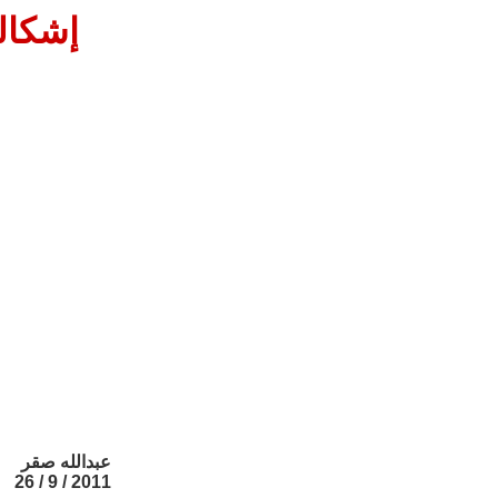
إشكال
عبدالله صقر
2011 / 9 / 26