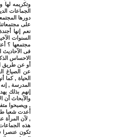
وتكريمه لها و
الجماعات الدي
دورها المجتمع
على مجتمعاتنا
نعم إنها أجند
السنوات الآخ
مجتمعها ؟ أعت
فى الآحاديث ا
الاحساس الذك
أو عن طريق ال
عن الصياغ ال
الحياة , كما 
المدرسة , إنه 
إنهم بذلك يهد
والآبحاث أن ال
, ويصبحوا متف
أعدت شعبا طيب
, لآن المرأة ع
هذه الجماعات 
تكون عنصرا فا