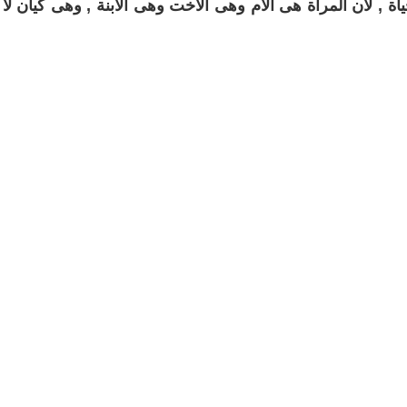
اة , لآن المرأة هى الآم وهى الآخت وهى الآبنة , وهى كيان لا