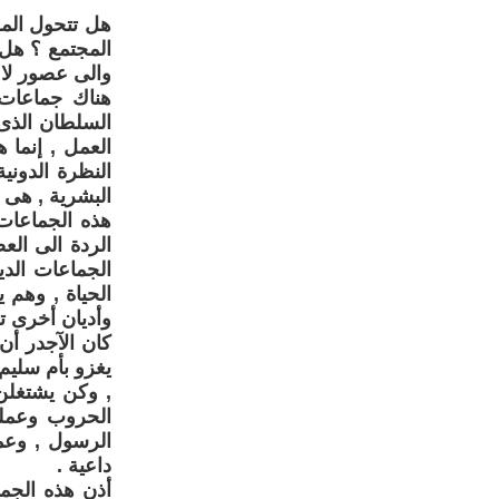
هل تتحول المر
المجتمع ؟ هل 
والى عصور لا ن
هناك جماعات 
السلطان الذى
العمل , إنما 
النظرة الدوني
البشرية , هى 
هذه الجماعات
الردة الى العص
الجماعات الد
الحياة , وهم 
وأديان أخرى ت
كان الآجدر أ
يغزو بأم سليم
, وكن يشتغلن 
الحروب وعمل
الرسول , وعم
داعية .
أذن هذه الجما