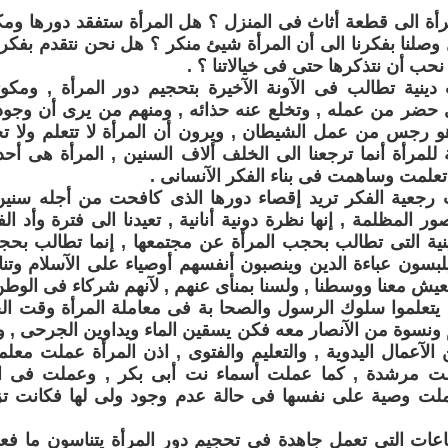
أة الى قطعة أثاث فى المنزل ؟ هل المرأة ستفقد دورها ومكان
وصلنا بفكرنا الى أن المرأة شيئ منكر ؟ هل نحن نتقدم بفكرن
حب أن نتذكرها حتى فى خيالاتنا ؟ .
دينية تطالب فى الآونة الآخيرة بتحجيم دور المرأة , ومكو
 حضر من عمله , وتخلع عنه حذائه , ومنهم من يرى أن وجود
هو رجس من عمل الشيطان , ويرون أن المرأة لا تتعلم ولا ت
ة للمرأة أنما ترجعنا الى الخلف ألاف السنين , المرأة هى أ
تعلمت وساهمت فى بناء الفكر الآنسانى .
 رجعية الفكر تريد إقصاء دورها الذى كافحت من أجله سنين
ور المظلمة , إنها نظرة دونية أنانية , تعيدنا الى فترة وأد ال
ينية التى تطالب بحجب المرأة عن مجتمعها , إنما تطالب ب
يلبسون عباءة الدين وينصبون أنفسهم أوصياء على الآسلام وتن
عيش معنا ووسطنا , ولسنا بمنأى عنهم , لآنهم شركاء فى الوطن
ن يتعلموا سلوك الرسول والصحا بة فى معاملة المرأة وقت 
 ونسوة من الآنصار معه فكن يسقين الماء ويداوين الجرحى , و
الآعمال اليدوية , والتعليم والفتوى , اذن المرأة عملت معل
ت مرشدة , كما عملت أسماء نت أبى بكر , وعملت فى ال
لت وصية على نفسها فى حالة عدم وجود ولى لها فكانت ت
عات التى تعمل جاهدة فى تحجيم دور المرأة يتناسون ما فعله