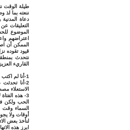
طيلة الوقت نت
ننعته بما لذ
دعاة المدنية 
التعليقات عن 
الموضوع للحد
اعتراضهم واع
الممكن أن اصف
نتحدث بمنطقي
القاريء العزي
1-أنا لم اكتب مقالا دينيا –وهذا لا يضيرني-ولم أقل قال الله وقال الرسول
2-أنا تحدثت
الاستعلاء مص
3- هذه الفتا
الحب ولكن في
السماء وقت ول
أوقات ولا يجو
لنأخذ بعض الا
ابرز هذه الات