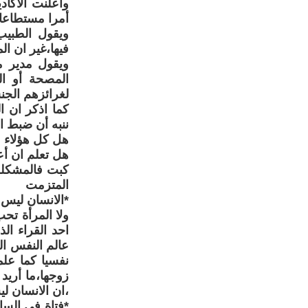
وأعلنت الاكاد
أمرا مستطاعا 
ويقول الطبي
فيها،غير ان ا
ويقول مدير م
المصحة أو ا
لغرائزهم الجن
كما اذكر ان 
ننبه أن ضبط ا
هل كل هؤلاء 
هل تعلم ان أع
كبت فالمشكلة 
المتزمت
*الانسان ليس
ولا المرأة تح
عالم النفس ال
نفسيا كما عل
زوجها،ما أريد
،ان الانسان ل
*فتاة في الس