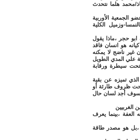
ذ/محمد هلما نتحدث
و الجمعية الأوربية
نمسا-وزميل الكلية
ابو حجر ،ماذا يقول
انه هو انسان فاقد
 غير ناضج لا يمكنه
فة علي المدي الطويل
نسية ووضعها تحت سيطرة ورقابة
الذي تميزه عن بقية
ته تحت ظروف طارئة أو
 سوف أجد لسان حال
حطمته العفة ،بينما يعرف
الطبيعة ،بل هو مصدر طاقة