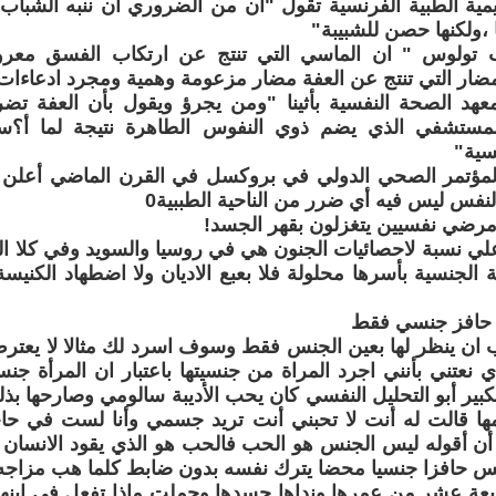
يمية الطبية الفرنسية تقول "ان من الضروري أن ننبه الشباب
،ولكنها حصن للشبيبة"
ب تولوس " ان الماسي التي تنتج عن ارتكاب الفسق معرو
لمضار التي تنتج عن العفة مضار مزعومة وهمية ومجرد ادعاءات
عهد الصحة النفسية بأثينا "ومن يجرؤ ويقول بأن العفة تض
لمستشفي الذي يضم ذوي النفوس الطاهرة نتيجة لما أ؟
سية"
المؤتمر الصحي الدولي في بروكسل في القرن الماضي أعلن
لنفس ليس فيه أي ضرر من الناحية الطببية0
مرضي نفسيين يتغزلون بقهر الجسد!
لي نسبة لاحصائيات الجنون هي في روسيا والسويد وفي كلا الب
الجنسية بأسرها محلولة فلا بعبع الاديان ولا اضطهاد الكنيسة
 حافز جنسي فقط
ب ان ينظر لها بعين الجنس فقط وسوف اسرد لك مثالا لا يعترض
كبير أبو التحليل النفسي كان يحب الأديبة سالومي وصارحها بذل
مها قالت له أنت لا تحبني أنت تريد جسمي وأنا لست في حا
 أن أقوله ليس الجنس هو الحب فالحب هو الذي يقود الانسان
يس حافزا جنسيا محضا يترك نفسه بدون ضابط كلما هب مزاجه0
ابعة عشر من عمرها ونداها جسدها وحملت ماذا تفعل في ابن