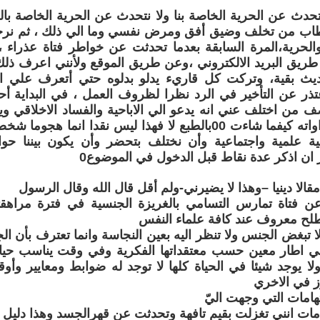
حدث عن الحرية الخاصة بنا ولا نتحدث عن الحرية الخاصة بال
 وطاب من تخلف وضيق أفق ومرض نفسي وما الي ذلك ، ثم نرجع
والحرية،المرة السابقة بعدما تحدثت عن خواطر فتاة عذراء 
طريق البريد الالكتروني ،وعن طريق الموقع ولأنني اعرف ذلك
يث بقية، وتركت كل قاريء يدلو بدلوه حتي أتعرف علي ا
تذر عن التأخير في الرد نظرا لظروف العمل ، في البداية 
 من اختلف عني انه يدعو الي الاباحية والفساد الاخلاقي وي
قيود تقوده نزاواته كيفما شاءت 00بالطبع لا فهذا ليس نقدا انما
ة علمية واجتماعية وأن نختلف بتحضر وأن يكون بيننا حوار
ز ان اذكر عدة نقاط قبل الدخول في الموضوع0
 عن فتاة تمارس التسامي بالغريزة الجنسية في فترة مراهقت
طلح معروف عند كافة علماء النفس
ة لا تبغض الجنس ولا تنظر اليه بعين النجاسة وانما تعترف بأن 
 اطار معين حسب معتقداتها الفكرية وفي وقت يناسب حيا
ا يوجد شيئا في الحياة كلها لا توجد له ضوابط ومعايير وأو
ز في الاخري
تهامات التي وجهت اليّ
هامات انني تغزلت بقيم تافهة وتحدثت عن قهرالجسد وهذا دل