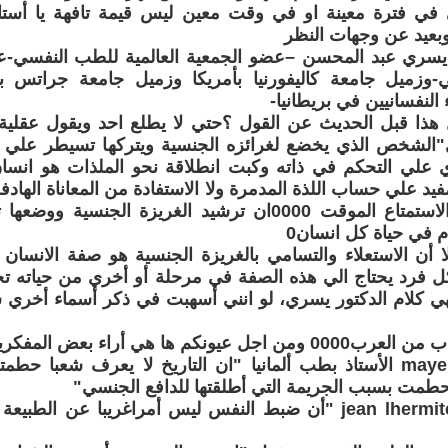
ي في فترة معينة او في وقت معين ليس قيمة تافهة يا أستا
عيد عن وجهات النظر
 يسري عبد المحسن –عضو الجمعية العالمية للطب النفسي-عض
وزميل جامعة كاليفورنيا بأمريكا وزميل جامعة جراتس بال
 النفسانيين في بريطانيا-
 هذا قبل الحديث عن القول ؟حتي لا يطلع احد ويقول عقلية 
"الشخص الذي يخضع لغرائزه الجنسية ويتركها تسيطر علي كي
وي علي التحكم في ذاته وكبت انطلاقة نحو الملذات هو انسان
مفيد علي حساب اللذة المدمرة ولا الاستفادة من المعاناة الهاد
علي حساب الاستمتاع الموقت 0000ان ترشيد الغريزة الج
 في حياة كل انسان0
 أن الاستعلاء والتسامي بالغريزة الجنسية هو صفة الانسان 
لكائنات 000كل فرد يحتاج الي هذه الصفة في مرحلة أو أخري من حيا
هي كلام الدكتور يسري، لو انني أسهبت في ذكر أسماء أخري
ونكم ها هي أراء بعض المفكرين الغربيين
يقول العالم mayer الأستاذ بطب ألمانيا "ان التاريخ لا يعرف شعبا 
حطمت بسبب الجريمة التي أطلقتها للدافع الجنسي"
يقول العلامةjean lhermite "أن ضبط النفس ليس أمراغريبا عن 