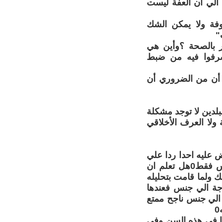
 الي ان العفة ليست
فة ولا يمكن الشك
"
ر بالصحة ؟وأين هي
سرفوا فيه من ضبط
 أن من الضروري أن
لدين لا توجد مشكلة
 ولا العرف الأخلاقي
 عليه احدا ردا علي
احد القراء الذي نعتني بأنني اجرد المراة من جنسيتها باعتبار ان المرأة جنس فقط0هل تعلم ان
ك ولما قامت بتحليله
جة الي جنس فعندها
 الي جنس ناجح ممتع
ها في هذه السن وفي