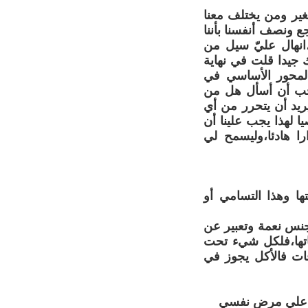
غير ومن يختلف معنا
 ونصف أنفسنا بأننا
،انهال عليّ سيل من
 جيدا قلت في نهاية
لمحور الأساسي في
أحب أن أسأل هل من
ريد أن يتحرر من أي
 هجوما شخصيا لهذا يجب علينا أن
ا هادئا،وليسمح لي
ها وهذا التسامي أو
الجنس نعمة وتعبير عن
تها،فلكل شيء تحت
قات فالأكل يجوز في
يل علي مرض نفسي