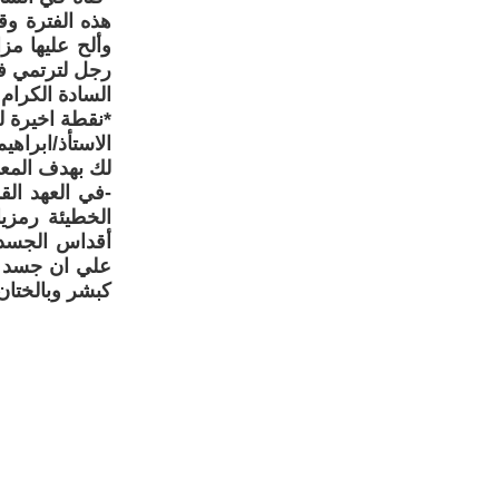
هذه الفترة وق
وألح عليها مز
رجل لترتمي في
السادة الكرام
*نقطة اخيرة ل
الاستأذ/ابراه
لك بهدف المع
-في العهد الق
الخطيئة رمزيا
أقداس الجسد 
علي ان جسد ا
كبشر وبالختان 