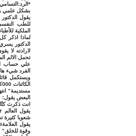
*الرد:التسام
بشكل علمي وب
يقول الدكتور
للطب النفسي-
الملكية للأطباء
لماذا اذكر كل
الدكتور يسري
لارادته لا يق
تحمل الالم ال
الفرد شيء هام
ويستكمل قائلا
ا
مستديمة" انت
البعض يقول:
انت ذكرت كتّاب من العرب0000 ومن اجل عي
شعوبا كثيرة ت
وقوة للخلق"