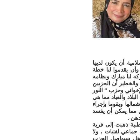
امية أن يكون لديها
أن يقدموا لنا خطة
كه لنا مبارك ونظامه
والخطير أن الحزبين
إخواني وحزب " النور
لبلاد والعباد مما هي
الها ويقوما بإجراء
ق مما يمكن أن يفسد
هن .
بية ذهبت إلى قرية
ماعي لفتيات ، ولا
هل سيواصل الحزب