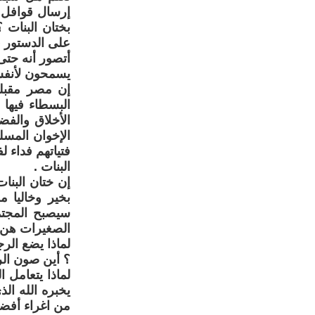
إرسال قوافل أ
بختان البنات 
على الدستور 
أتصور أنه حتى
يسمحون لأنفس
إن مصر مقبلة
البسطاء فيها 
الأخلاق والفض
الإخوان المسل
فتياتهم فداء 
البنات .
إن ختان البنا
بخير وخاليا 
سيصبح المجت
الصغيرات هن 
لماذا يضع الر
؟ أين صون ال
لماذا يتعامل 
يخبره الله الذ
من اغراء أفضل