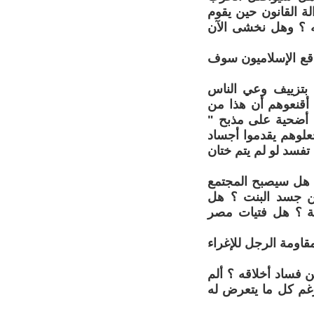
ة القانون حين يقوم
يه ؟ وهل نخشى الآن
اقع الإسلاميون سوف
 بتزييف وعي الناس
، أقنعوهم أن هذا من
ه أضحية على مذبح "
علوهم يقدموا أجساد
تفسد لو لم يتم ختان
، هل سيصبح المجتمع
من جسد البنت ؟ هل
ة ؟ هل فتيات مصر
اومة الرجل للإغراء
ن فساد أخلاقه ؟ ألم
ه رغم كل ما يتعرض له