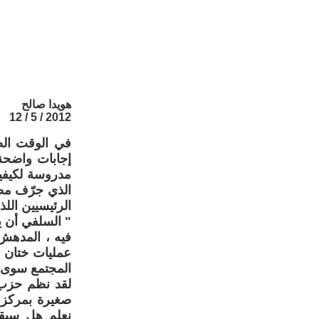
هويدا صالح
2012 / 5 / 12
في الوقت الص
إجابات واضحة
مدروسة لكيفية
الذي جرّف مصر
الرئيسيين الل
" السلفي أن ين
فيه ، المدهش
عمليات ختان 
المجتمع سوى ص
لقد نظم حزب 
صغيرة بمركز 
نعلم هل سبق