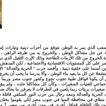
عب الذي يمر به الوطن نتوقع من أحزاب دينية وتيارات إسل
 عن حل مشاكل الوطن ، والخروج به من ظرفه الراهن ، و
 الخروج من تلك الأزمات الطاحنة وذلك الإرث الثقيل الذي تر
 على كل المستويات الاقتصادية والاجتماعية ، لكن المدهش 
ذين أسسا على خلفية دينية ، وأقصد حزب " الحرية والعدالة" ال
شغلا عن كل ما يعيد بناء الوطن ، وألا يدرسا ما يجب أن يخرج ا
 أن يكونا قوافل طبية تجوب نجوع وكفور جنوب مصر وربما شم
جماعي للفتيات الصغيرات ، وكأن كل مشاكلنا حلت ، ولم يب
غيرات بريئات ربما يلعبن في الطرقات لا يعرفن ما يحاك ضد
الحرية والعدالة ومعه رجال من حزب النور السلفي قافلة ط
مطاي في محافظة المنيا في جنوب مصر لكي يقوموا بختان ج
ت تلك القافلة قوافل أخرى في مدن أخرى من مصر ؟ و