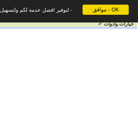
موافق - OK
لتوفير افضل خدمة لكم ولتسهيل ع
خيارات وادوات