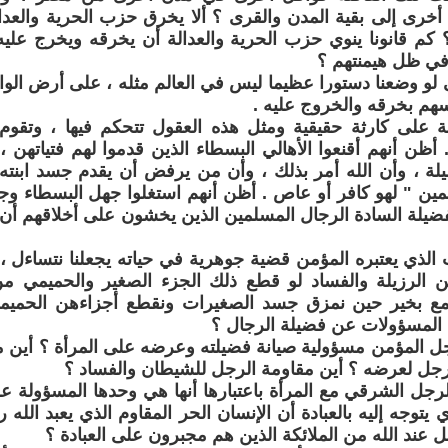
خرى إلى بقية المدن والقرى ؟ ألا يخرق حزب الحرية والعدال
؟ كم قانونا ينوي حزب الحرية والعدالة أن يخرقه ويخرج عل
في ظل هيمنتهم ؟
 لو وضعنا دستورا عظيما ليس في العالم مثله ، على أرض الو
هم بخرقه والخروج عليه .
 على كارثة حقيقية ومثل هذه العقول تتحكم فيها ، وتقوم
. أظن أنهم أقنعوا الأهالي البسطاء الذين قدموا لهم فتياتهن 
يلة ، وأن الله أمر بذلك ، وأن من يرفض أن يقدم جسد ابنت
مين " لهو كافر أو عاص . أظن أنهم استغلوا جهل البسطاء وج
لفضيلة السادة الرجال المسلمين الذين يخشون على أخلاقهم أن 
ت الذي يعتبره المؤمن قضية جوهرية في حياته يجعلنا نتساءل 
من الرزيلة والفساد لو قطع ذلك الجزء الصغير والحميمي 
مع بخير حين نمزق جسد الصغيرات ونقطع أجزاءهن الحميم
المسؤولات عن فضيلة الرجال ؟
جل المؤمن مسؤولية صيانة فضيلته وعرضه على المرأة ؟ أين مق
رجل لعرضه ؟ أين مقاومة الرجل للشيطان والفساد ؟
الرجل الشرقي مع المرأة باعتبارها أنها هي وحدها المسؤولة ع
ي يتوجه إليه بالعبادة أن الإنسان الحر المقاوم الذي يعبد الل
 عند الله من الملائكة الذين هم مجبرون على العبادة ؟