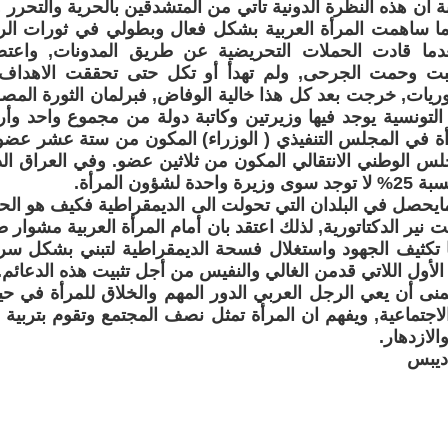
بة ان هذه النظرة الدونية تأتي من المتشدقين بالحرية والتحرر
دما ساهمت المرأة العربية بشكل فعال وبطولي في ثورات الر
بعدما قادت الحملات التحريضية عن طريق المدونات, وا
ببت وحمت الجرحى, ولم تهدأ أو تكل حتى تحققت الاهداف ا
وريات, خرجت بعد كل هذا خالية الوفاض, فبرلمان الثورة المصر
 التونسية يوجد فيها وزيرتين وكاتبة دولة من مجموع واحد وأرب
أة في المجلس التنفيذي ( الوزراء) المكون من ستة عشر عضو,
س الوطني الانتقالي المكون من ثلاثين عضو. وفي العراق ا
ة لشؤون المرأة.
مايحصل في البلدان التي تحولت الى الديمقراطية فكيف هو الحال
 نير الدكتاتورية, لذلك اعتقد بان أمام المرأة العربية مشوار 
 تكثيف الجهود واستغلال فسحة الديمقراطية لتبني بشكل سري
ت الأول اللاتي قدمن الغالي والنفيس من أجل تثبيت هذه الدعائم.
منى أن يعي الرجل العربي الدور المهم والخلاق للمرأة في حي
الاجتماعية, ويفهم ان المرأة تمثل نصف المجتمع وتقوم بتربية 
الازدهار.
ديبس