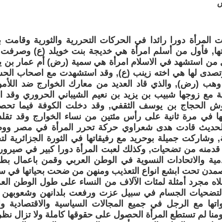
س
ت المرأة دورا رائدا في الحركات التحررية والثورية وقامت 
يتها, فأول من أسلم امرأة هي خديجة بنت خويلد (ع) وصرفت 
ل من استشهد في الاسلام امرأة هي سمية (رض) أم عمار بن ياس
تصدى لها هي اخته زينب (ع), وقد استشهدت مع اصحاب الحس
وهب (رض), والذي قاد العديد من معارك الخوارج ضد اللأمو
ية مع زوجها شبيب بن يزيد بن نعيم الشيباني الحروري وقد
ش الحجاج بن يوسف الثقفي, وقد دخلت الكوفة فيما تح
تها في مرة ثانية على رأس مئتين من نساء الخوارج وقد تقل
لحديث قادت هدى شعراوي حركة تحرر المرأة في مصر ووص
ية, وشاركت جميلة بوحريد مع رفيقاتها في الثورة الجزائرية 
ما قدمنه من تضحيات, وكذلك لعبت المرأة دورا كبير في صيرور
قدمية والاتحادات النسوية في الوطن العربي وقمن باعمال ب
مدن تحت ابشع انواع التعذيب ومنهن من ضحت بحياتها في سبي
اه مجرد أمثلة لمئات الآلاف من النساء على طول الوطن العر
التضحيات الجسام في سبيل عزت ورفعت بلدانهن وشعوبهن 
اتها مع الرجل في جميع المجالات السياسية والاقتصادية وا
ومنا لم تستطع المرأة الحصول على حقوقها كاملة ولا تزال نظ