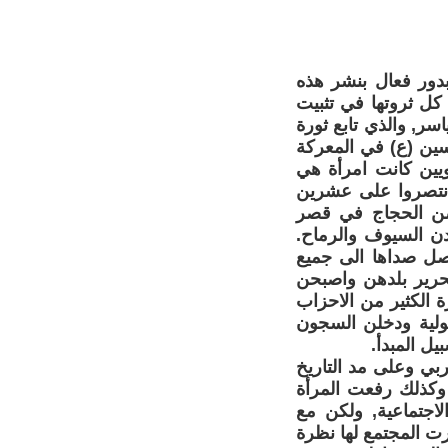
بدور فعال بنشر هذه
كل ثروتها في تثبيت
ر, والذي تابع ثورة
ين (ع) في المعركة
يين كانت امرأة هي
 انتصروا على عشرين
صن الحجاج في قصر
دن السيوف والرماح.
ل صداها الى جميع
لتحرير بلدهن واصبحن
ة الكثير من الاحزاب
طولية ودخلن السجون
ل المبدأ.
بي وعلى مد التاريخ
وكذلك رفعت المرأة
لاجتماعية, ولكن مع
رت المجتمع لها نظرة