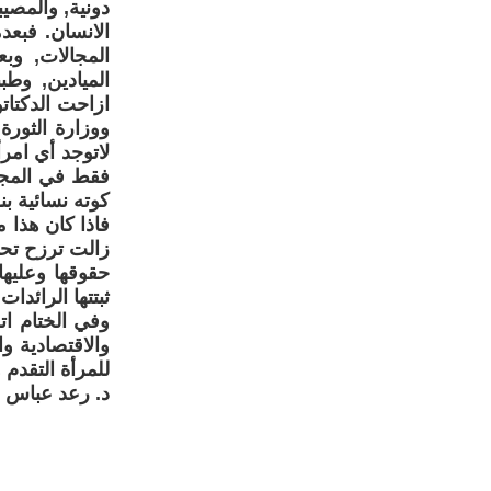
دونية, والمصي
الانسان. فبع
المجالات, و
الميادين, وط
ازاحت الدكتات
ووزارة الثورة
لاتوجد أي امر
فقط في المجل
كوته نسائية بنسبة 25% لا توجد سوى وزيرة واحد
فاذا كان هذا 
زالت ترزح تحت
حقوقها وعليها
ثبتتها الرائدا
وفي الختام ات
والاقتصادية و
للمرأة التقدم و
د. رعد عباس 