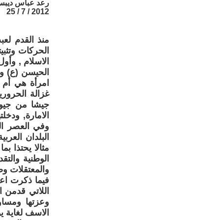
رعد عباس ديب
2012 / 7 / 25
منذ القدم لعب
الحركات وتثب
الاسلام , وأو
الحيسن (ع) و
امرأة هي أم 
غزالة الحرور
جيشا من جيو
الامارة, ودخل
وفي العصر ا
البلدان العرب
مثالا يحتذا ب
الوطنية والت
والمعتقلات وص
فيما ذكرت اعل
اللاتي قدمن 
وعزتها ومساو
الاسف لغاية ي