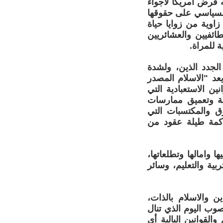
جه فرض امريكا لاجواء
السياسي على حقوقها
زاوية من زوايا حياة
ائفيين والعشائريين
 للمراة.
الجدد الذين، ولشدة
عد "الاسلام المصدر
ن الاستعبادية التي
لة وتعميق ممارسات
وق والمكتسبات التي
حاكمة طيلة عقود من
وامالها وتطلعاتها،
بية والتعليم، وسائر
ين والاسلام بالذات،
صوب اليوم الذي تنال
القوانين البالية أي