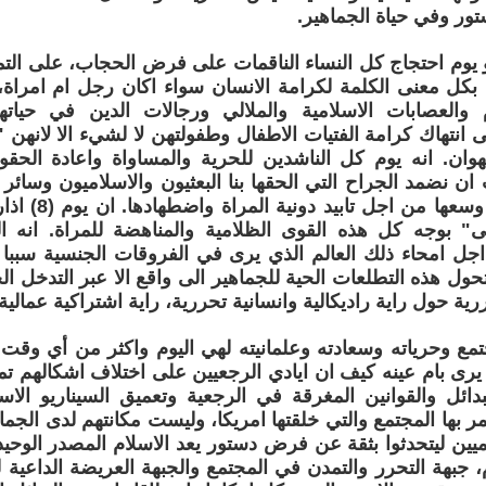
ور وفي حياة الجماهير.
ذار هو يوم احتجاج كل النساء الناقمات على فرض الحجاب، على ال
 بكل معنى الكلمة لكرامة الانسان سواء اكان رجل ام امراة
 والعصابات الاسلامية والملالي ورجالات الدين في حيا
انتهاك كرامة الفتيات الاطفال وطفولتهن لا لشيء الا لانهن "
لهوان. انه يوم كل الناشدين للحرية والمساواة واعادة الحقوق
ان نضمد الجراح التي الحقها بنا البعثيون والاسلاميون وسائر ا
عملت كل ما وسعها 
ى" بوجه كل هذه القوى الظلامية والمناهضة للمراة. انه ا
ل امحاء ذلك العالم الذي يرى في الفروقات الجنسية سبب
تحول هذه التطلعات الحية للجماهير الى واقع الا عبر التدخل ال
رية حول راية راديكالية وانسانية تحررية، راية اشتراكية عمالية.
تمع وحرياته وسعادته وعلمانيته لهي اليوم واكثر من أي وق
ا يرى بام عينه كيف ان ايادي الرجعيين على اختلاف اشكالهم ت
ائل والقوانين المغرقة في الرجعية وتعميق السيناريو الاس
مر بها المجتمع والتي خلقتها امريكا، وليست مكانتهم لدى الج
ميين ليتحدثوا بثقة عن فرض دستور يعد الاسلام المصدر الوحي
م، جبهة التحرر والتمدن في المجتمع والجبهة العريضة الداعي