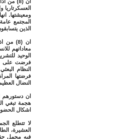
ان (8) من
العسكرتاريا و
ومعيشتها. انه
المجتمع عامة
الذين يتسابقو
ان (8) م
معاداتهم للان
الوحيد للتشري
فرضت على الج
النظام البعث
فرضتها المرا
النضال العظيم
ان دستورهم ال
هجمة تبغي الت
اشكال الحضور 
لا تتطلع الجم
العشيرة، الطا
فيه مجمل حقوق