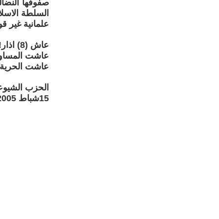
صفوفها النضالي
السلطة الاسلا
علمانية غير ق
عاش (8) اذار!
عاشت المساواة
عاشت الحرية 
الحزب الشيوع
15شباط 2005