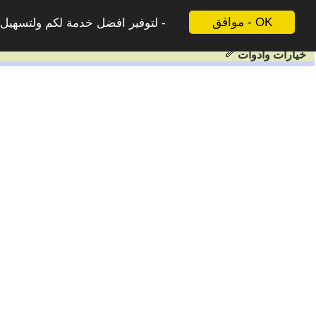
موافق - OK
لتوفير افضل خدمة لكم ولتسهيل ع
خيارات وادوات