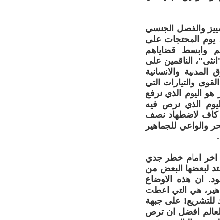
تمييز والفصل الجنسي
، يوم المحتجات على
تهم وابسط قضاياهم
انثى"، الناقمين على
 المدنية والانسانية
لقوى والتيارات التي
من اجل تابيد دونية المراة واضطهادها. ان يوم (8) اذار هو اليوم الذي نرفع
ليوم الذي نرص فيه
ا كاف لاضطهاد نصف
حر والواعي للجماهير
ت اخر امام خطر جدي
متد لبعضها البعض من
ود. ان هذه الاوضاع
ماهير، هي التي اعطت
د للتشريع! على جبهة
ة لعالم افضل ان ترص