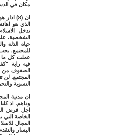
مكان في الدست
ان (8) ا
الذي هو اهانة
تدخل الاسلام
الشخصية، على 
حياة الذلة وا
للمجتمع. يجب 
فيه راية "كف
الصفوف من اج
المجتمع. لن ت
النسوية والتحر
ان مدنية المج
وداهم. اذ كلن
اجل فرض البد
الخاصة التي ي
المجال للاسلا
اليسار والتقد