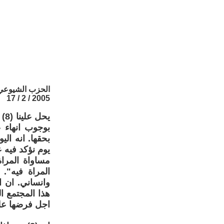
الحزب الشيوعي 
2005 / 2 / 17
يح
بوجوب انهاء ع
بحقها. انه الي
يوم نؤكد فيه 
مساواة المرا
المراة فيه"
وانساني. ان ا
اجل فرضها على