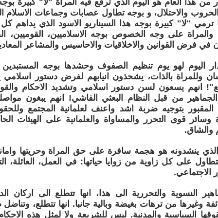
 اذار من هذا العام هو اليوم الذي ترفع فيه المراة "لا" كبيرة بو
الحروب والاحتلال، و بوجه تطاول عصابات وجماعات الاسلام 
ا ترمي "لا" كبيرة بوجه هذا السيناريو الاسود الذي يداهم كل 
 والمراة على وجه الخصوص بوجه الاسلاميين، القوميين، الط
ن في فرض القوانين والاخلاقيات والاحاسيس والمشاعر المعادية
ن اذار اليوم لهو يوم تنظيم الصفوف وحشدها بوجه المستبدين 
سان وللمراة بالذات، يشحذون انيابهم لفرض دستور اسلامي ي
ع"! انهم يسعون لسن دستور اسلامي وتشديد الاحكام والقواني
ماهير من قبل النظام البعثي الفاشي! انهم يبغون مواص
ي المقبور بتوجيه ضربة اشد واعنف لعلمانية المجتمع وللحق
ة وسائر قوى التحرر والمساواة والعلمانية على الهيئات ال
 والشاق.
ذي ينشدونه هو هجمة سافرة على حق المراة وحريتها وامانيها 
طاول على كل زاوية من زوايا حياتها: في العمل، العائلة، التر
الاجتماعي.
اهير النسوية والتحررية الى هذا، انها تتطلع الى اركان الد
ئفة وغيرها من ترهات بغيضة وبالية جانبا. انها تتطلع، وتناضل 
ها السياسية والمدنية. ليس للشريعة ولا لمثل هذه الاحكام و