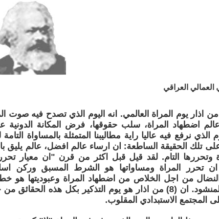
العمالي العراقي
ل علينا (8) من اذار يوم المراة العالمي. انه اليوم الذي تصدح فيه صوت
الم اضطهاد المراة، سلب حقوقها، فرض المكانة الدونية علي
وم الذي نرفع فيه عاليا راية مطاليبنا المتمثلة بالمساواة التامة
على تلك الحقيقة الساطعة: ان ارساء عالم افضل، عالم يليق ب
ة وتحررها التام. لقد قيل قبل اكثر من قرن "ان معيار تحر
. ان تحرر المراة ومساواتها هو الشرط المسبق وركن اس
لنضال من اجل الخلاص من اضطهاد المراة وعبوديتها هو خطوة
هذا المجتمع المنشود. ان (8) من اذار هو يوم التذكير بكل هذه الح
 المجتمع الاستبدادي المقلوب.