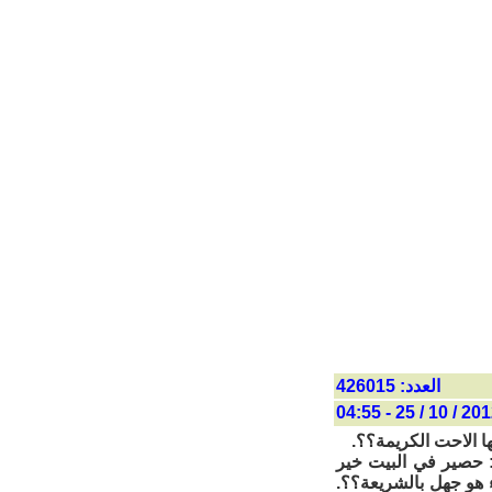
العدد: 426015
2012 / 10 / 25 - 
ا الاحت الكريمة؟؟.
د: حصير في البيت خير
ء هو جهل بالشريعة؟؟.