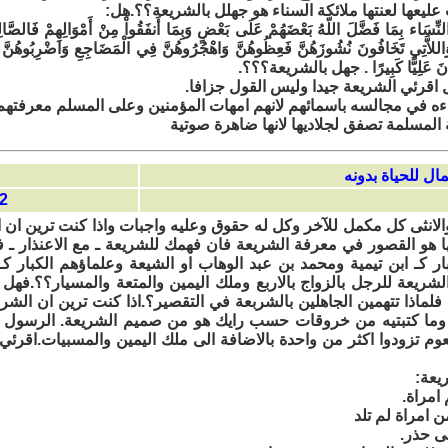
ليعها لعنتها ملائكة السناء هو جهلل بالشريعة؟؟.هل:
نِّسَاء بِمَا فَضَّلَ اللّهُ بَعْضَهُمْ عَلَى بَعْضٍ وَبِمَا أَنفَقُواْ مِنْ أَمْوَالِهِمْ فَالصَّ
وَاللاَّتِي تَخَافُونَ نُشُوزَهُنَّ فَعِظُوهُنَّ وَاهْجُرُوهُنَّ فِي الْمَضَاجِعِ وَاضْرِبُوهُنَّ فَإ
هَ كَانَ عَلِيًّا كَبِيرًا . جهل بالشريعة؟؟؟.
 اقرئي الشريعة جيدا وليس القول جزافا.
ه في مجالسه باسمائهم لانهم امهات المؤمنين وعلى المسلم معرفتهم 
المسلمة تصفق لجلاديها لانها ضاهرة صوتية
06:10
والانثى كل مكمل للآخر وكل له حقوق وعليه واجبات واذا كنت ترين ان
ها هو القصور في معرفة الشريعة فان فهمك للشريعة ـ مع الاعنذار ـ 
كبار كـ ابن تيمية ومحمد بن عبد الوهاب او الشيعة وعلماؤهم الكبار كـ
لشريعة للرجل بالزواج بالاربع وملك اليمين والمتعة والمسيار؟؟.فهل ت
 فلماذا تتهمين الجاهلين بالشربعة في التقصير؟.اذا كنت ترين ان الش
ما كتبتيه من خروقات حسب رايك هو من صميم الشريعة. الرسول ت
عوم تزودوا اكثر من واحدة بالاضافة الى ملك اليمين والمسبيات.اقرئي
يعة:
 امراة.
 امراة لم تلد
ى حذر.