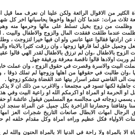
 الكثير من الاقوال الرائعة ولكن علينا ان نعرف مما قيل 
عة ثلاث مرات: عندما كان ابوها واخوها يحاسبانها اخر كل شهر
 ، وظلمت من زوج بخيل تسلط على مالها وحرمها منه وهي ت
لمت عندما طلقت ففقدت المال والزوج والاطفال والبيت . ام
عن ارادتها فقالوا عنها عانس ولو ان فيها خيرا لتزوجت ، وطل
 وجميل خلق لما فارقها زوجها ، وان رزقت كثيرا بالابناء والبن
 الزوج بالاطفال ،وان لم ترزق بالاطفال لقدر الهي قالوا عقيم 
م وربت اولادها قالوا ناقصة معرفة ورفيقة جهل
ملت البيت والاسرة وقصرت في حقوق الزوج ، وان عملت خارج 
 ،وان طالبت في حقوقها من اهلها وزوجها لم تملك ذوقا ، و
هبت الى القاضي تنشر اسرار بيتها عند القضاة وتشكو زوجها .
اهلية لكنها تسود في مجتمعنا ، والاغرب من ذلك ان لا يذك
هل او الحرمة او المراة او اكرمكم الله او راعية البيت وفي هذا غ
 يسمي زوجاته في مجالسه مع المسلمين فيقول عائشة او حف
سنا وثقافتنا وحضارتنا الزاخرة بكل جميل عن المراة سنجد ان
ق الرجال امهات الابطال صانعات التاريخ شجرات العز امها
نات الاولياء فكل عظيم وراءه امراة وكل مقدام خلفه ام ح
ة الا بالمراة ولا راحة في الدنيا الا بالمراة الحنون والله ل