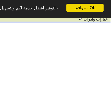
موافق - OK
لتوفير افضل خدمة لكم ولتسهيل ع
خيارات وادوات