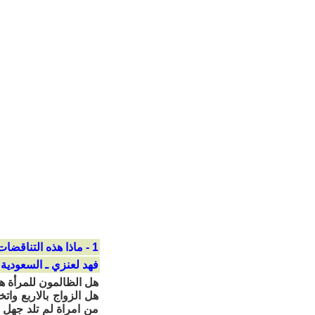
1 - ماذا هذه التناقضات؟؟؟
فهد لعنزي ـ السعودية
هل الظالمون للمرأة هم
هل الزواج بالاربع وا
من امراة لم تلد جهل 