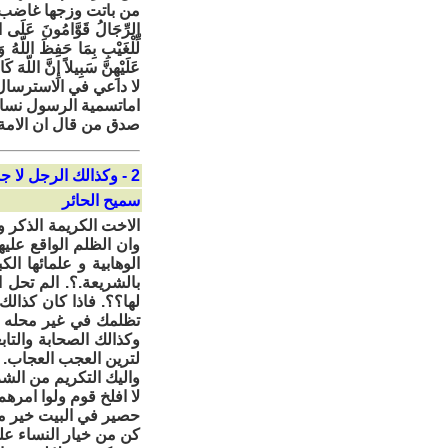
من باتت وزجها غاضب ع
الرِّجَالُ قَوَّامُونَ عَلَى ال
لِّلْغَيْبِ بِمَا حَفِظَ اللّهُ 
عَلَيْهِنَّ سَبِيلاً إِنَّ اللّ
لا داعي في الاسترسال
اماتسمية الرسول نساء
صدق من قال ان الامة 
2 - وكذالك الرجل لا جمال للحياة بدونه
سميح الحائر
الاخت الكريمة الذكر 
وان الظلم الواقع علي
الوهابية و علمائها ال
بالشريعة.؟. الم تحل ا
لها؟؟. فاذا كان كذالك
تظلمك في غير محله و
وكذالك الصحابة والتاب
لترين العجب العجاب.
واليك التكريم من الشر
لا افلخ قوم ولوا امرهم
حصير في البيت خير من
كن من خيار النساء عل