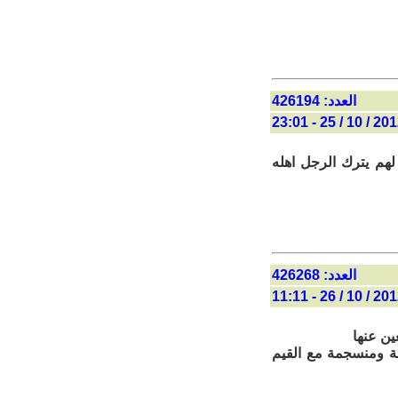
العدد: 426194
2012 / 10 / 25 - 
لهم يترك الرجل اهله
العدد: 426268
2012 / 10 / 26 - 
ين عنها
قة ومنسجمة مع القيم