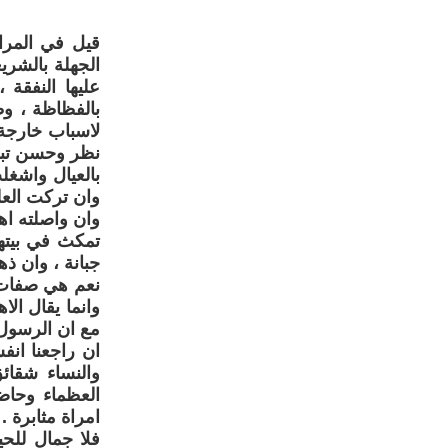
قيل في المراة
الجهلة بالشري
عليها النفقة
بالفظاظة ، وظ
لاسباب خارجة 
نظر وحسن تبعل
بالعيال واشغلت
وان تركت العل
وان واصلته اه
تمكث في بيتها
جبانة ، وان ذ
نعم هي صفات ج
وانما يقال الا
مع ان الرسول
ان راجعنا انف
والنساء شقائ
العظماء وحاض
امراة مثابرة .
فلا جمال للحيا