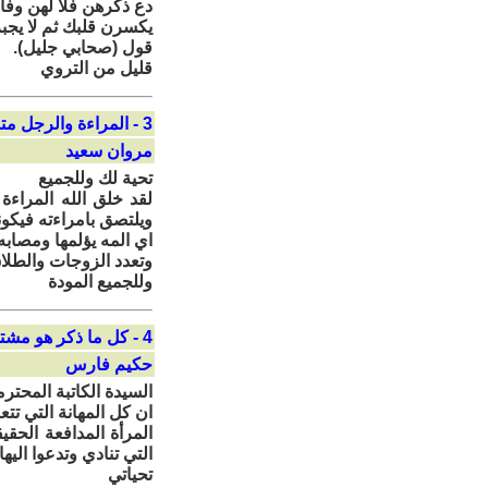
دع ذكرهن فلا لهن وفاء
يكسرن قلبك ثم لا يجبر
قول (صحابي جليل).
قليل من التروي
3 - المراءة والرجل متساويان
مروان سعيد
تحية لك وللجميع
لقد خلق الله المراءة
ويلتصق بامراءته فيكو
اي المه يؤلمها ومصابه
وتعدد الزوجات والطلا
وللجميع المودة
4 - كل ما ذكر هو مشتق من الشريعة
حكيم فارس
السيدة الكاتبة المحترم
ان كل المهانة التي تت
المرأة المدافعة الحق
التي تنادي وتدعوا اليها
تحياتي