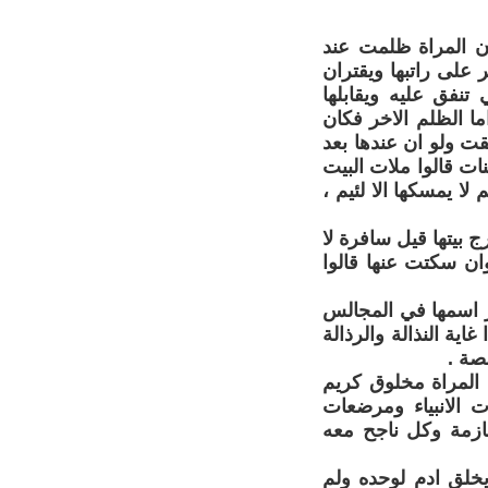
ان المراة ظلمت عند
 على راتبها ويقتران
نفق عليه ويقابلها
ا الظلم الاخر فكان
قت ولو ان عندها بعد
ات قالوا ملات البيت
لا يمسكها الا لئيم ،
بيتها قيل سافرة لا
ان سكتت عنها قالوا
ر اسمها في المجالس
اية النذالة والرذالة
صة .
 المراة مخلوق كريم
ت الانبياء ومرضعات
ازمة وكل ناجح معه
م يخلق ادم لوحده ولم