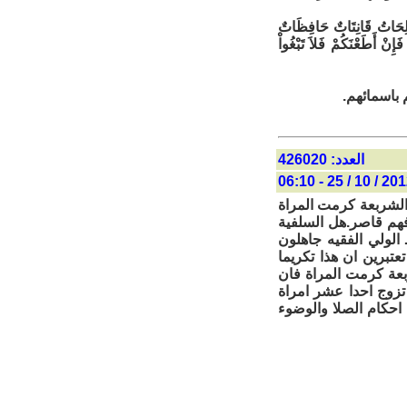
الِحَاتُ قَانِتَاتٌ حَافِظَاتٌ
ِنْ أَطَعْنَكُمْ فَلاَ تَبْغُواْ
باسمائهم.
العدد: 426020
2012 / 10 / 25 - 
 الشربعة كرمت المراة
فهم قاصر.هل السلفية
 الولي الفقيه جاهلون
عتبرين ان هذا تكريما
ربعة كرمت المراة فان
زوج احدا عشر امراة
 احكام الصلا والوضوء