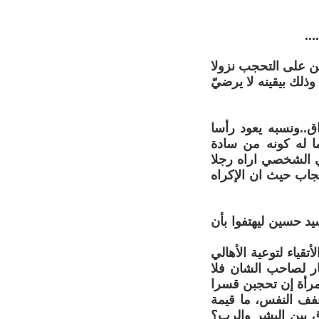
..
ن على التحجب نزولا
وذلك بيقينه لا يرضيّ
ق..ونسبه يعود رأسا
ا له كونه من سادة
مي الشخصي اراه رجلا
جاب حيث ان الإكراه
د حسين ليهتفوا بأن
ياء لتوعية الأهالي
ار لصاحب الشان فلا
امرأة إن تحجبن قسرا
عفف النفس، ما قيمة
اق بين البشر والرب؟