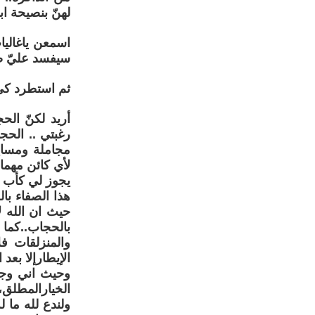
لهنّ بنصيحة اب
اسمعن ياغاليا
سيفسد عليّ صف
ثم استطرد كي 
أريد لكنّ ال
رغبتي .. الحج
مجاملة ومساير
لأي كائن مهما
يجوز لي كأب و
هذا الصفاء با
حيث ان الله ل
بالحجاب..كما
والمنزلقات فل
الإيطارإلا بعد 
وحيث اني وجد
الخيارالمطلق،
ولندع لله ما 