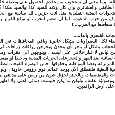
لة.. وما معنى ان يستجوب من يتقدم للحصول على وظيفة حك
ئه الطائفي والعشائري وان كان ولائه للسيد كذا اوالسيد هكذ
تجوابات البعثية التقليدية مثل انت حزبي.. لك سابقة مع ال
رف من حزب الدعوة... اما ان تنضم للحزب او توقع القرار 
متعاطفا مع الحزب..!!
اب القسري بالذات...
نداء لكل البصراويات بشكل خاص( وباقي المحافظات في العر
حجاب بشكل او باخر بأن يتحدنّ ويخرجن زرافات زرافات في 
 من لباس لا غباراخلاقي على لبسه ، ويتوجهن الى مقرات و
 نسائية ضد القهر والحجرعلى الحريات المدنية وياحبذا لو يم
لمرتزقة بعصا المواطنة وحقوقها، فمن البصرة الفيحاء انطل
ية البعثية فلتنطلق الآن بوجه عمائم فوق رؤوس خاوية ، ول
ات والمعتصمات وبالجينز لخزق عيون من ربض على مدينتي بم
صوليّة عفنة.. وليكن ما يكن فليست دمائي اغلى ولا اطهر 
على ارض الرافدين.