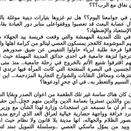
 نفاق مع الرب؟؟؟
اس في جوامعنا اليوم؟؟ هل تم غزوها بتيارات دينية موغلة 
ل عصابة البعث قد تعصبوا ووقفواعلى منابر دور العبادة بقام
إستعباد والإضطهاد؟
ي تلك المدينة المهمشة والتي وقعت فريسة بيد الجهلاء م
هم الموشومة كالغجر يمسكون العصي لينالو من كرامة اهلها و
قوا فرحة طلبة ابرياء حاولوا التنفيس عن ضيق صدورهم ا
جوا لنزهة جامعية في احدى حدائق المدينة المهملة حيث ا
نهم اقترفوا شنيع الأثم بالخروج في رحلة جامعية.. منذ م
لجنسين في البصرة المنفتحة التي كانت المرأة فيها ترتدي ا
تزهات ومحافل النقابات والشوارع التجارية المزدحمة... اين ت
النسيم والتعطر به.. في اي جحرٍ اودعوها؟
 كان هناك ساسة غير تلك الطغمة من اعوان الصدر وبقايا النظ
ن واللذين تستروا بعمامة الدين والدين منهم خجل..أين حقو
، أم ان ما نسمعه عن استحداث وزارة لهذا الشأن مع وزي
 خرافة وواجهة حضارية خيالية لعراق الغد الذي ارجع مدين
ور الظلام والجهاله، انها مدينة بلا قانون ولا نظام حيث ا
بيد من يموّل ماسكي العصي ..وسلسلة التمويل تمتد لتص