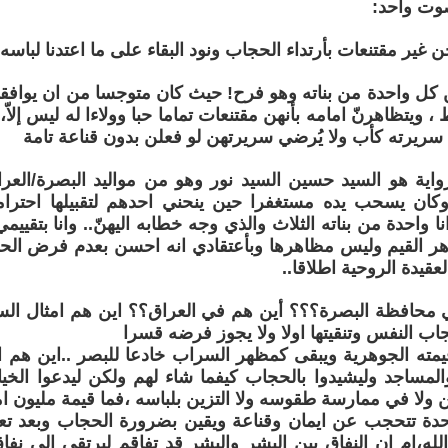
صوت واحد:
 غير مقتنعات بأرتداء الحجاب ونود البقاء على ما اعتدنا لباسه..
ين كل واحدة من بناته وهو فرح! حيث كان متوجسا من ان يوافق
، ويتظاهرنّ امامه بأنهن مقتنعات تماما حبا وولاءا له ليس إلاّ، 
ي سريرته كأب ولا يُرضي سريرتهن لو فعلن بدون قناعة تامة
اية هو السيد حسين السيد نور وهو من مواليد البصرة/العرا
وكان يسحب يده مستغفرا حين ينحني احدهم لتقبيلها احترام
ا واحدة من بناته الثلاث والذي وجه خطابه اليهنّ.. وانا بتقيي
اهر القيم وليس مظاهرها وبأعتقادي انه احسن بعدم فرض الح
لعقيدة الروحية اطلاقا..
في محافظة البصرة؟؟؟ أين هم في العراق؟؟ اين هم امثال السي
ب النفس وتنقيتها اولا ولا يجوز فرضه قسرا
ه الجوهرية ويبقى كمظهر السراب خادعا للبصر ..اين هم الأتق
لمساجد وليشيدوا بالحجاب كيفما شاء لهم ولكن ليدعوا الخي
ن ولا في ممارسة طقوسه ولا التزين بلباسه ،فما قيمة مليون 
احدة تتحجب عن ايمان وقناعة ويقين بضرورة الحجاب وبعد ت
لله،ام ان النفاق بين البشر والبشر قد تفاقم ليرتقي الى نف