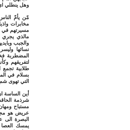
وهل ينطلي اي
مّن يأمّ الن
مخابرات واذيا
مسيرتهم في ال
مالذي يجري ف
والجبب وبايدي
نسائها وليسر
المضطربة فخر
لتفريقهم وكأ
طلابية تجمع ا
بسلام في المن
التي تهوى شم 
أين الساسة ان
شرذمة الحاقدي
مستباح ومهان
عريض هو مجرد
البصرة الى عص
يمسك العصا و