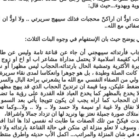
وية وبهدوء...حيث قال:
ت، اودُّ ان اراكنّ محجبات فذلك سيبهج سريرتي .. ولا اودُّ ا
ائي مع الله..
يوضح حيث بان الإستفهام في وجوه البنات الثلاث:
حجاب فأرتدائه سيبهجني أن جاء عن قناعة تامة وليس عن طاع
اب كقيمة اسلامية لا يحتمل مداراة مشاعر اب او اخ او زوج ا
ة الأكثرية وتمشية الحال بارتدائه،الحجاب ليس مظهرا أو نفا
 كانت الصلة وطيدة ، بل هو جوهرا وانعكاسا لمدى نقاء سريرة
لي من الصفاء النفسي مع الله ما يشعرني براحة البال والسري
لضغط عليكن، وما قيمة ان ترتدينّ الحجاب الذي قد يبهج مظهره ا
ا يخدع بالمظهر كما يخدع العباد فله القدرة على رؤية ما تض
 ان الحجاب كما اراه يجب ان يكون تتويجا يأتي بعد السمو
ا نفاق ولا غيبة او نميمة ولا حسد ولا .. ولا .. ولا...وكما
امتلاك صورة جميلة نعتز بها ونريد لها ان تزداد جمالا واشراقا،
ت فيكنّ من تلك الصفات ما طابت له نفسي لذا ها انذا اف
 وسوف لا تعلو منزلة اي منكن في حالة القناعة بارتدائه ولا 
له في شان المنزلة والمراتب... اكمل الأب حديثه واطرق منتظ