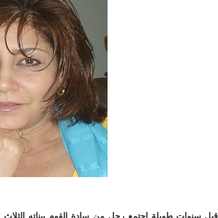
قبل سنوات طويلة اجتمع رجل من سادة القوم ببناته الثلاث ال