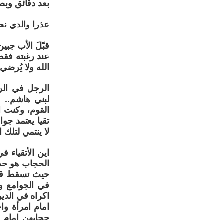
بعد دقائق وب
عذرا والدي نحن
قبّلَ الأب جب
عند رغبته فقط 
الله ولا يُرض
الرجل في الرو
لبني هاشم.. 
القوم، وكنت ان
تقيا يعتمد جو
لا ينتمي لتلك ا
اين الأتقياء 
الحجاب هو حجا
حيث تسقط قيمت
في الجوامع وا
اكراه في الدي
امام امرأة و
حجابهن امام ا