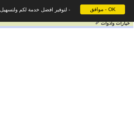
موافق - OK
لتوفير افضل خدمة لكم ولتسهيل ع
خيارات وادوات