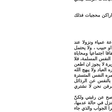
ن اراكن محجبات فذلك
ة عمياء ونزولا عند
و حبيب ، ولا يحتمل
قا اجتماعيا ومحاباة
 النفس المسلمة، فلا
رة لا يجوز ان اطعن
لعباد ولا يبهج الله
مره النفس المتسترة
 بالنفس عن الرذائل
 تعرفن نحن لا نشتري
صح عن رغبتي ولكنّ
تنزل في حالة عدمها،
را الجواب والذي جاء