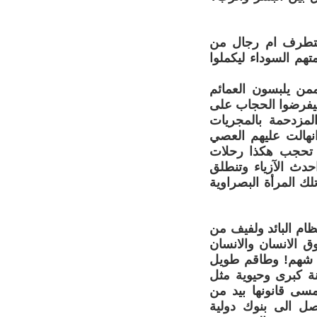
بالتطرف ام رجال من
تهم السوداء ليكملوا
من يلبسون العمائم
ليفرضوا الحجاب على
لمزدحمة بالمجريات
نهالت عليهم العصي
تى تحجب هكذا رحلات
حدث الآزياء وتنطلق
لك المرأة البصراوية
ام البائد ولفيف من
ق الانسان والانسان
ر شهم! وطاقم طويل
ة كبرى وحيوية مثل
مسى قانونها بيد من
ل الى بنوك دولية