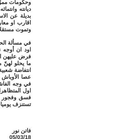
وحكومات مموّ
ديانته وانتما
بديلة عن الاس
اقارب او معا
وتموت مستقلا 
في مسألة الحج
اود ان أوجه 
فرض عليهن ال
ما يحلو لهنّ
انتفاضة شعبية
عصا الأوباش ا
في وجه الفاش
اول المتظاهر
فسق وفجور وو
تستنزف يوميا 
فاتن نور
05/03/18