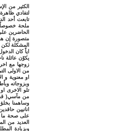
الكثير من الإ
لتفادي ظاهرة 
تابعت أحد ال
ملحة خصوصاً 
الحاضرين على 
متصورة إن هذا
المشكلة لكن ه
اياً كان الدخ
يكوّن عائلة 
زوجها مع اخرى
من الاولى ال
او معنوية و ا
وبزوجاته وبأطف
تلو الاخرى او
من مآسي( قصة 
وساهمنا بخلق
انانيين حاقد
على صحة ما ذ
العديد من ال
وبزيادة المط