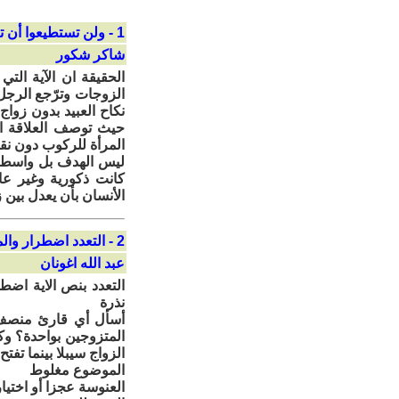
1 - ولن تستطيعوا أن تعدلوا
شاكر شكور
الحقيقة ان الآية التي
الزوجات وترّجع الرجل 
نكاح العبيد بدون زوا
حيث توصف العلاقة الج
المرأة للركوب دون ن
ليس الهدف بل واسطة ل
كانت ذكورية وغير عا
الأنسان بأن يعدل بين 
2 - التعدد اضطرار والمشكلة في العنوسة والفساد
عبد الله اغونان
التعدد بنص الاية اضط
نذرة
أسأل أي قارئ منصف ك
المتزوجين بواحدة؟ وكم
الزواج سيبلا بينما تفتح
الموضوع مغلوط
العنوسة عجزا أو اختي