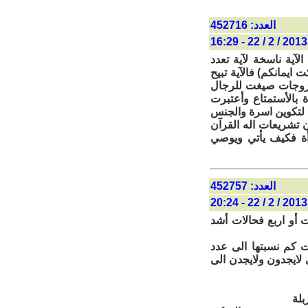
العدد: 452716
2013 / 2 / 22 - 16:29
لآية ناسخة لآية تعدد
ايمانكم) فالآية تبيح
 الزوجات صيغت للرجال
 بالأستمتاع وأعتبرت
 لتكوين اسرة والجنس
 تشريعات اله القرآن
رأة فكيف يأتي ويوصي
العدد: 452757
2013 / 2 / 22 - 20:24
ت أو اربع فحالات أشد
 كم نسبتها الى عدد
 لايجدون ولايجدن الى
بلة