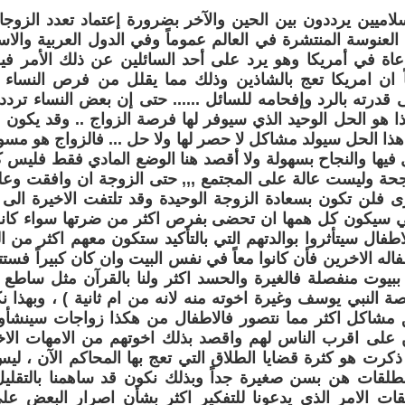
سلاميين يرددون بين الحين والآخر بضرورة إعتماد تعدد الزوج
العنوسة المنتشرة في العالم عموماً وفي الدول العربية والاس
دعاة في أمريكا وهو يرد على أحد السائلين عن ذلك الأمر ف
ان امريكا تعج بالشاذين وذلك مما يقلل من فرص النساء ب
قدرته بالرد وإفحامه للسائل ...... حتى إن بعض النساء تردد
 هو الحل الوحيد الذي سيوفر لها فرصة الزواج .. وقد يكون ه
ذا الحل سيولد مشاكل لا حصر لها ولا حل ... فالزواج هو مسوؤ
ول فيها والنجاح بسهولة ولا أقصد هنا الوضع المادي فقط فليس
ناجحة وليست عالة على المجتمع ,,, حتى الزوجة ان وافقت 
 فلن تكون بسعادة الزوجة الوحيدة وقد تلتفت الاخيرة الى عا
تي سيكون كل همها ان تحضى بفرص اكثر من ضرتها سواء كان
لاطفال سيتأثروا بوالدتهم التي بالتأكيد ستكون معهم اكثر من ا
اله الاخرين فأن كانوا معاً في نفس البيت وان كان كبيراً فستت
 ببيوت منفصلة فالغيرة والحسد اكثر ولنا بالقرآن مثل ساطع 
النبي يوسف وغيرة اخوته منه لانه من ام ثانية ) ، وبهذا ن
 مشاكل اكثر مما نتصور فالاطفال من هكذا زواجات سينش
ين على اقرب الناس لهم واقصد بذلك اخوتهم من الامهات الا
كرت هو كثرة قضايا الطلاق التي تعج بها المحاكم الآن ، 
مطلقات هن بسن صغيرة جداً وبذلك نكون قد ساهمنا بالتقلي
لقات الامر الذي يدعونا للتفكير اكثر بشأن اصرار البعض ع