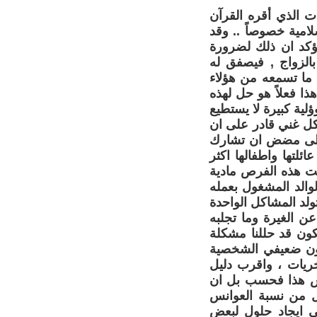
ات الذي أقره القرآن
لامية خصوصاً .. وقد
يؤكد ان ذلك لضرورة
الزواج , فيصفق له
 ما تسمعه من هؤلاء
ذا فعلاً هو حل لهذه
لية كبيرة لا يستطيع
 كل غني قادر على ان
وعلى مضض ان تشارك
ئلتها واطفالها اكثر
ت هذه الفرص مادية
لوالد المشغول بعمله
ولد المشاكل الواحدة
عن الغيرة وما تجلبه
كون قد حللنا مشكلة
أون ضعيفي الشخصية
خريات ، واقرب دليل
ليس هذا فحسب بل ان
ل من نسبة العوانس
لى ايجاد حلول لبعض