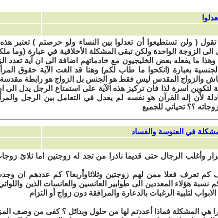
 تقول ( ولن تستطيعوا أن تعدلوا بين النساء ولو حرصتم ) تعتبر هذه ا
الى الزوجة الواحدة ولكن تبقى المشكلة الأخلاقية في عبارة (وما ملكت 
ج وهذا ما يفعله بعض الخليجيون مع خادماتهم اضافة الى ان آية تعدد
نسية بعبارة (انكحوا ما طاب لكم) وهنا قد الغت الآية حقوق المرأة
قاش والزواج المقدس ليس فقط هو الجنس بل الزواج هو رابطة مقدسة
تكوين اسرة لذا فأن تركيز هذه الآية على استمتاع الرجل يدل الى ان
دلة لأن إله القرآن هو نفسه لم يعدل في التعامل بين الرجل والم
زوجاته ؟؟ تحياتي للجميع
رار وأغلب الرجال حتى قديما ناذرا من تجد له زوجتين اما ئلائ زوجا
م تعرف فعلا ممن لهم زوجتين وثلاثاوأربعا؟ كم عددهم ان وجدت
 نسبة هؤلاء المعددين الى طوابير العانسين والعانسات الذين واللواتي
 الابواب لتلبية الرغبات بالدعارة والمرافقة دون زواج أو التزام
ارا هي المشكلة فماذا أعددتم لها من حلول وبدائل ؟ كفى من وصف المز