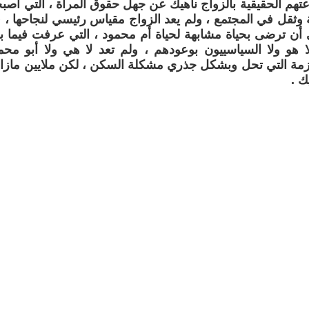
عتهم الحقيقية بالزواج ناهيك عن جهل حقوق المرأة ، التي أص
 وثقل في المجتمع ، ولم يعد الزواج مقياس رئيسي لنجاحها ، 
ن ترضى بحياة مشابهة لحياة أم محمود ، التي عرفت فيما بع
ا هو ولا السياسييون بوعودهم ، ولم تعد لا هي ولا أبو محمو
زمة التي تحل وبشكل جذري مشكلة السكن ، لكن ملايين مازالوا
ك .