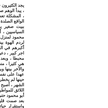
يجد الكثيرون ف
، يبدأ الوهم ص
، المشكلة تع
الواقع الصلدة 
ببيت صغير ي
السياسيين ، 
محمود لمنزل 
لردم الهوة بي
أكبرهم في ال
اجر كبير ، د
محبطا ، وبعد
هي كثيرا ، من
والآخر بينها 
حينها لم يخطر
الشهر ، أصبح 
اللائق للمواط
أبو محمود حتى
بعد صمت قليل
واستقرار حيا