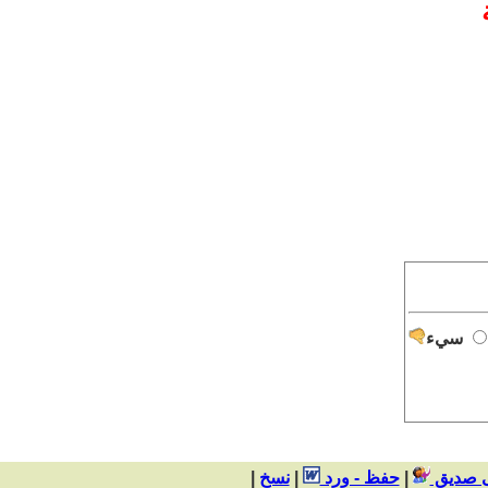
سيء
ى صديق
|
حفظ - ورد
|
|