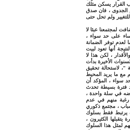
ب القرار يسكن مثلك
م الجدوى ، فان صدق
للتغيير ولم تحل حتى
فت لمجتمعنا عبئا لا
نساء على حد سواء ،
 لعدم توفر الضمانة
تيجة أنها تعود لبيت
لأقدار ، لكن هذا لا
لسنوات الأخيرة بدأت
 "، لاستحالة تحقيق
م مع ما يريد المحيط
حد سواء ، المؤكد أن
عد فترة بسيطة تحدث
يضه في سلة واحدة ،
ا رغبة منهم في عدم
باب ، مجتمع ذكوري
ف يرتبط فقط بسلوك
 يتقبلها الكثيرون ،
هم لمثل هذا السلوك