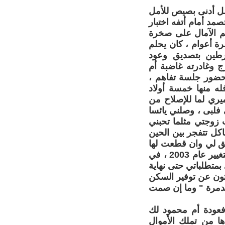
تحمل أدنى بصيص للأمل
صمد أمام أتفه اختبار
م الآمال على صخرة
شرة أعوام ، كان يحلم
رطين بتصديق وعود
ج وغادرته غاضبة أم
لحضور جلسة تفاهم ،
له منها خمسة أولاد
يري لما للإصلاح من
فلبى ، وصلني يائسا
 زوجتي مثلما تحبني
كل تتفجر بين الحين
بق لي وان قطعت لها
عهدا على نفسي بأن أحقق حلمها في السكن ببيت مستقل ، كان ذلك بعد التغيير عام 2003 ، في
بمتطلباتي حتى نهاية
دثون عن توفير السكن
لمدمرة " وما إن صمت
عودة أم محمود لك
ا من تملك الأموال