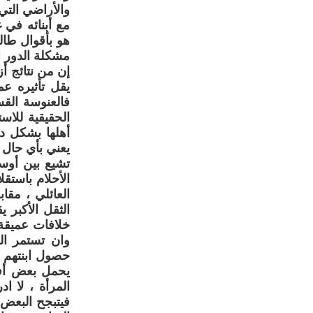
والأراضي التي
مع أبنائه في
هو بأقوال طال
مشكلة الدور ال
إن من نتائج أ
يقل تأثيره عم
فالعنوسة القس
الحقيقية للاس
أهلها بشكل دا
يعني بأي حال 
تشيع بين أوس
الأحلام باستق
العائلي ، مقا
الثقل الأكبر 
خلافات عميقة 
وان تستمر الع
حصول ابنتهم 
يحمل بعض أفر
المرأة ، لا ا
فيتبجح البعض 