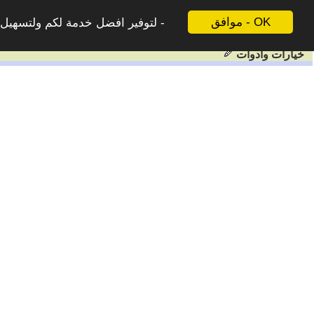
موافق - OK
لتوفير افضل خدمة لكم ولتسهيل ع
خيارات وادوات