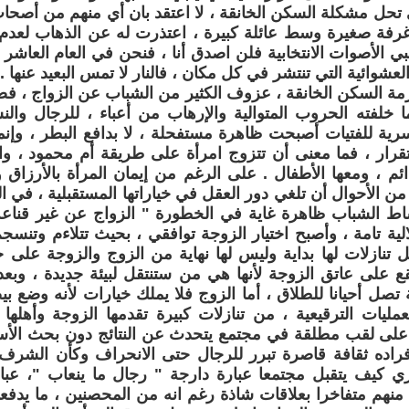
 تحل مشكلة السكن الخانقة ، لا اعتقد بان أي منهم من أصحا
 غرفة صغيرة وسط عائلة كبيرة ، اعتذرت له عن الذهاب لعد
بي الأصوات الانتخابية فلن اصدق أنا ، فنحن في العام العاشر 
عشوائية التي تنتشر في كل مكان ، فالنار لا تمس البعيد عنها .
زمة السكن الخانقة ، عزوف الكثير من الشباب عن الزواج ، فضا
ا خلفته الحروب المتوالية والإرهاب من أعباء ، للرجال وال
رية للفتيات أصبحت ظاهرة مستفحلة ، لا بدافع البطر ، وإنما
تقرار ، فما معنى أن تتزوج امرأة على طريقة أم محمود ، والن
ئم ، ومعها الأطفال . على الرغم من إيمان المرأة بالأرزاق وا
من الأحوال أن تلغي دور العقل في خياراتها المستقبلية ، في ا
اط الشباب ظاهرة غاية في الخطورة " الزواج عن غير قناعة
لالية تامة ، وأصبح اختيار الزوجة توافقي ، بحيث تتلاءم وتنسج
بل تنازلات لها بداية وليس لها نهاية من الزوج والزوجة على 
يقع على عاتق الزوجة لأنها هي من ستنتقل لبيئة جديدة ، وب
تصل أحيانا للطلاق ، أما الزوج فلا يملك خيارات لأنه وضع ب
مليات الترقيعية ، من تنازلات كبيرة تقدمها الزوجة وأهله
على لقب مطلقة في مجتمع يتحدث عن النتائج دون بحث الأس
اده ثقافة قاصرة تبرر للرجال حتى الانحراف وكأن الشر
دري كيف يتقبل مجتمعا عبارة دارجة " رجال ما ينعاب "، عبارة
منهم متفاخرا بعلاقات شاذة رغم انه من المحصنين ، ما يدفع