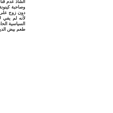
الشاذ عدم قنا
وصاحبة كينونة
دون زوج على أ
لأنه لم يفي ل
السياسية الحا
طعم بيض الدي