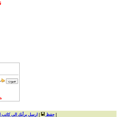
ن
ج
ش
|
حفظ
|
ارسل برأيك الى كاتب 