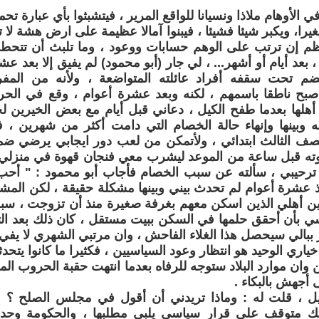
ي الأوهام ملاذا ونسيانا للواقع المرير ، فيتشبثوا بأي عبارة 
غيرا، ويكبر شيئا فشيئا ، فيبنوا آمالا عظيمة على ارض هشة لا ت
ظم إن ترتب على الوهم حسابات ووعود ، وما تلبث أن تتحط
، بعد أيام أو أشهر... ، لي جار (أبو محمود) لم يفيق إلا بعد ع
ضم تحت سقفه أفراد عائلته المتواضعة ، ولأنه من المف
أصبح ناطقا باسمهم ، لكنه وبعد عشرة أعوام ، وقع في الحر
أهلها بعدما طفح الكيل ، دعاني قبل أيام مع بعض الخيرين 
نه وبينها وإنهاء حالة الخصام التي دامت أكثر من شهرين ، ف
صف الثالث ابتدائي ، ولأتمكن من لعب دور ايجابي يرضي ضم
عوته قبل ساعة من الموعد ليشرب معي فنجان قهوة في منزلي 
 ترحيبي ، سألته عن سبب الخصام فأجاب أبو محمود : " أحب
ذ عشرة أعوام لم تحدث بيني وبينها مشكلة حقيقة ، لكن المشا
وبين أهلي الذين اسكن معهم بغرفة صغيرة منذ أن تزوجت ، س
 ببالي سيحصل هذا الغلاء الفاحش ، وان مرتبي الشهري لا يفي 
خياري الوحيد هو انتظار وعود السياسيين ، فكثيرا ما كانوا يتح
ن وان موارد البلاد ستوجه للرفاه بعدما انتهت حقبة الحروب ا
 أجهش بالبكاء .
 ، قلت له : وماذا تريدني أن أقول في مجلس الصلح ؟ ف
تك متوقف على قرار سياسي يلبي مطلبها ، والحكومة وحده