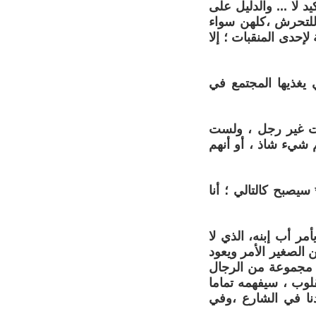
د لا ... والدليل على
 للتحرش ،كلهن سواء
حدى المنقبات ؛ إلا
 يغذيها المجتمع في
نت غير رجل ، ولست
 شيء شاذ ، أو أنهم
يصبح كالتالي ؛ أنا
مر أب إبنه، الذي لا
الصغير الأمر ويعود
، مجموعة من الرجال
لوب ، سيفهمه تماما
دنا في الشارع ،وفي