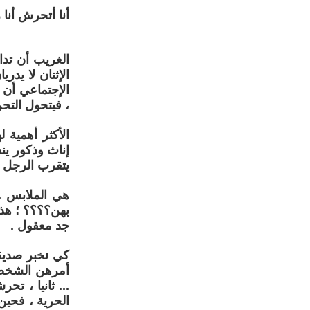
أنا أتحرش أنا
الغريب أن تدا
الإثنان لا يدر
الإجتماعي أن 
، فيتحول التحر
الأكثر أهمية 
إناث وذكور ين
يتقرب الرجل 
هي الملابس .
بهن؟؟؟؟ ؛ هذا 
جد معقول .
كي نخبر صديقن
أمرهن الشخصي 
... ثانيا ، ت
الحرية ، فحي