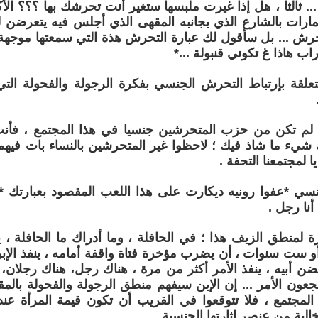
... ثالثا ، هل إذا غيرت ملبسها ستغير أنت تحرشك بها ؟؟؟ الأكي
مارات بالشارع الذي بجانبه المقهى الذي أجلس فيه يتعرضن
رش ... بل سأقول لك عبارة التحرش هذة التي سمعتها موجهة لإ
ب هاذا غ تكوني قنبولة ...*
علقة بإرتباط التحرش الجنسي بفكرة الرجولة والفحولة التي
 لم تكن من حزب المتحرشين جنسيا في هذا المجتمع ، فأ
شيء ما شاذ فيك ؛ لاحظوا غير المتحرشين بالنساء بات فيهم
ا لمجتمعنا التحفة .
سي *عفوا رونيه ديكارت على هذا اللعب المقصود بعبارتك * س
نا رجل .
 لمنطق الزيف هذا ؛ في الحافلة ، وما أدراك ما الحافلة ، يأ
ست سنوات ، أن يضرب مؤخرة فتاة واقفة أمامه ، ينفذ الإبن 
ن أبيه ، ينفذ الأمر أكثر من مرة ، هناك رجل، هناك رجلان
ن الأمر ... إن الإبن سيفهم منطق الرجولة والفحولة بالمق
المجتمع ، فلا تتوقعوا في القريب أن تكون قيمة المرأة عن
لية من عنصر إثارتها الجنسية .