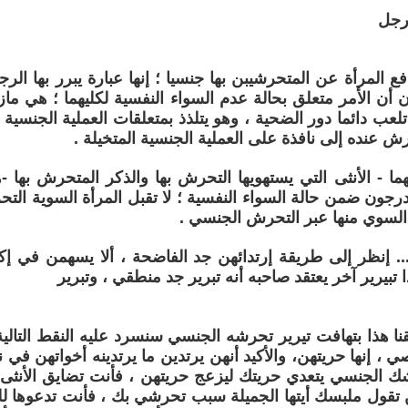
 رجل
فع المرأة عن المتحرشيبن بها جنسيا ؛ إنها عبارة يبرر بها ال
يان أن الأمر متعلق بحالة عدم السواء النفسية لكليهما ؛ هي ما
تلعب دائما دور الضحية ، وهو يتلذذ بمتعلقات العملية الجنسية 
ش عنده إلى نافذة على العملية الجنسية المتخيلة .
لهما - الأنثى التي يستهويها التحرش بها والذكر المتحرش بها -
درجون ضمن حالة السواء النفسية ؛ لا تقبل المرأة السوية التح
السوي منها عبر التحرش الجنسي .
.. إنظر إلى طريقة إرتدائهن جد الفاضحة ، ألا يسهمن في إ
تبيرير آخر يعتقد صاحبه أنه تبرير جد منطقي ، وتبرير
ا هذا بتهافت تيرير تحرشه الجنسي سنسرد عليه النقط التالية 
، إنها حريتهن، والأكيد أنهن يرتدين ما يرتدينه أخواتهن في نف
حرشك الجنسي يتعدي حريتك ليزعج حريتهن ، فأنت تضايق الأنثى
ن تقول ملبسك أيتها الجميلة سبب تحرشي بك ، فأنت تدعوها 