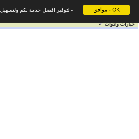
موافق - OK
لتوفير افضل خدمة لكم ولتسهيل ع
خيارات وادوات