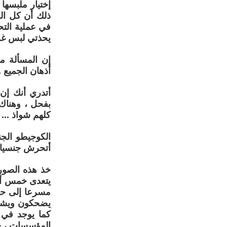
إختيار ملبسها 
ذلك أن كل ال
في عملية التح
يحذتي لبس غرا
إن المسألة مت
أذهان الجميع .
أتدري أنك إن
بفحل ، وهناك 
كلهم شواذ ... ي
الكوجيطو الجن
أتحرش جنسيا أ
خذ هذه الصورة
يتعدى خمس أو 
مسرعا إلى حض
يضحكون ويشجعو
كما يوجد في 
المؤسسات ، خا