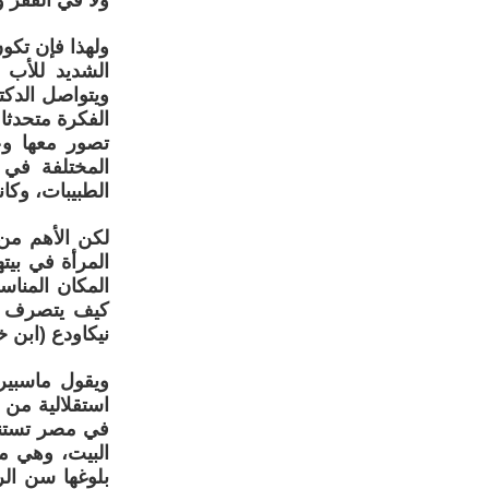
ولا في الفقر و
ولهذا فإن تكو
الشديد للأب 
ويتواصل الدكت
الفكرة متحدثا
تصور معها وع
المختلفة في
الطبيبات، وكا
لكن الأهم من 
المرأة في بيت
المكان المنا
كيف يتصرف ا
نيكاودع (ابن 
ويقول ماسبيرو
استقلالية من 
في مصر تستند 
البيت، وهي مس