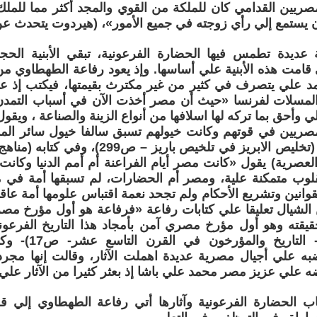
صريين القدامي كان للملكة من القوي والمجد أكثر مما للملك
ن يستمع إلي رأي زوجته في جميع الأمور»، (هيردوت يتحدث عن م
عديدة تطمس فيها الحضارة الفرعونية، تبقي الأبنية الح
 قامت هذه الأبنية علي أساسها. وإذ يعود رفاعة الطهطاوي من
مد علي يتصرف في كثير من غير مكترث بقيمتها، فيكتب إذ ع
مسلات لفرنسا «حيث أن مصر أخذت الآن في أسباب التمدن 
ي وأحق بما تركه لها اسلافها من أنواع الزينة والصناعة ، ويقو
مصريين في قوتهم وكانت خيولهم تسبق سالفا خيول سائر ال
ميادين الفخار (تخليص الابريز في تلخيص باريز
العصرية) يقول «كانت مصر أيام الفراعنة أم أمم الدنيا وكان
قلوب متمكنة علية، ومصر أم الحضارات، لم تسبقها أمة في مي
ن الشيال تعليقا علي كتابات رفاعة «فرفاعة هو أول مؤرخ 
قيقته وهو أول مؤرخ مصري آمن بأمجاد هذا التاريخ الفرعون
الدين الشيال- الت
ه علي أجيال مصرية عديدة اهملت الآثار، وقالت إنها مجر
 علي عزيز مصر محمد علي باشا إذ بعثر كثيرا من الآثار علي ا
ب الحضارة الفرعونية وآثارها أتي رفاعة الطهطاوي إلي قض