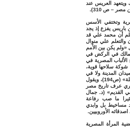
 ويتعهد العريس عند
صر – ص 310).
جرية وتختفي الأسس
 باريس يفزع إذ يجد
لم أن محمد علي قد
والتعلم علي منوال
ل «ولم يكن بين الأمم
ممالك في الركض في
 – ص299)، وفي كتابه (مناهج الألباب المصرية في
ت شوكة سلاحها قوية،
دان المدينة ولا في
حرفة تقنين القوانين وتشريع الأحكام ولم تجحد نعمة اقتباس علومها أمة عاقلة» (ص194)، ويقول
مصري عرف تاريخ مصر
ي القديم» (د. جمال
اريخ والمؤرخون في القرن التاسع عشر- ص17)- وكثيرا ما صب رفاعة
د مساخيط بل وابدي
صدقائه الأوروبيين.
ية المرأة المصرية