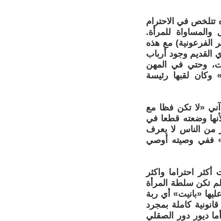
 تتلخص في الاحترام
 والمساواة للمرأة.
 الفرعونية) مع هذه
 القديم وجود أرباب
ت، وحتي في المهن
وكان لقبها رئيسة
آني «لا تكن فظا مع
لأنها وضعته قطعا في
ر من الناس لا يعرف
» ففي وصيته أوصي
أكثر احتراما واكثر
لم تكن سلطة المرأة
ليها «بانيت» أي ربة
انونية كاملة بمجرد
ن الرشد (نقلا عن د. محمود سلام زناتي المرجع السابق- ص57) أما ديور دور الصقلي