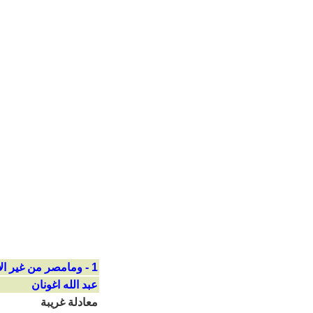
1 - ومامصر من غير الاسلام؟
عبد الله اغونان
معادلة غريبة