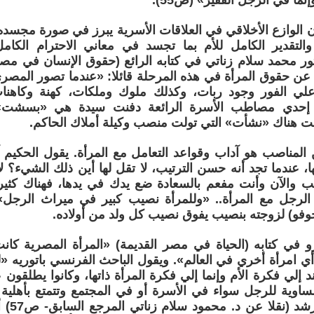
إنما في الرجل الفقير» (ص55).
ن الوازع الأخلاقي في العلاقات الأسرية يبرز في صورة مجسده
والتقدير الكامل للأم بما تجسد في معاني الاحترام الكامل
ور محمد سلام زناتي في كتابه الرائع (حقوق الإنسان في مصر
 عن حقوق المرأة في هذه المرحلة قائلا: «عندما تصور المصري
لي الفور وجود ربات، وكذلك ملوك وملكات، كهنة وكاهنا
 إحدي مصاطب الأسرة الرائعة دفنت سيدة هي «بسشت» 
نت هناك «نشأت» التي تولت منصب وكيلة أملاك الحاكم.
المناصب هو آداب وقواعد التعامل مع المرأة. يقول الحكيم 
ها، عندما تجد أنه حسن الترتيب، لا تقل لها أين ذلك الشيء؟ 
سب والآن وأنت مفعم بالسعادة ضع يدك في يدها، فهناك كثي
لرجل مع المرأة.. «وللمرأة نصيب كبير في ميراث الرجل
خوفو) لزوجته بنصيب يفوق نصيب كل ولد من أولاده.
 في كتابه (الحياة في مصر القديمة) «المرأة المصرية كانت 
أي امرأة أخري في العالم». ويقول الباحث الفرنسي باتوريه «
إلي فكرة الأم وإنما إلي فكرة المرأة ذاتها، وكانوا يطلقون ع
اوية للرجل سواء في الأسرة أو في المجتمع وتتمتع بأهلية ق
بلوغها س