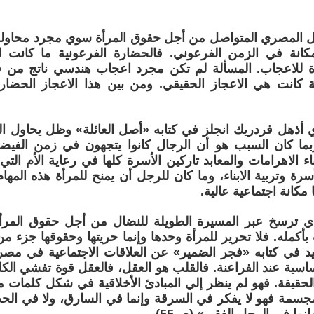
ل المصري المتواصل من أجل حقوق المرأة سوي مجرد محاولة ل
نة في الزمن الفرعوني. فالحضارة الفرعونية ما كانت ل
رة للاعجاب. المسألة لم تكن مجرد اعجاب هندسي ناتج من ف
انت هي الاعجاز الحقيقي. ومن بين هذا الاعجاز الحضار
ذي أذهل فردريك انجلز في كتابه «أصل العائلة» وظل يحاول 
ربما كان السبب هو أن الرجال كانوا يتجهون في زمن الفيض
اء الاهرامات والمعابد تاركين الأسرة كلها في رعاية الأم ال
سرة وتربية الابناء، وما كان للرجل أن يمنح للمرأة هذه الم
 مكانة اجتماعية عالية.
لذي ترسخ عبر المسيرة الطويلة للنضال من أجل حقوق المرأة
كمله. فلا تحرير للمرأة وحدها وإنما حريتها وحقوقها جزء 
 في كتابه «فجر الضمير» عن العلاقات الاجتماعية في مصر ا
اسية عند الفراعنة. فالقلب هو العقل، فالعقل قوة تفشي الكل
لحقيقة. فهو لم ينظر إلي المبادئ الأخلاقية في شكل كلمات م
سمة فهو لا يفكر في السرقة وإنما في السارق، ولا في الح