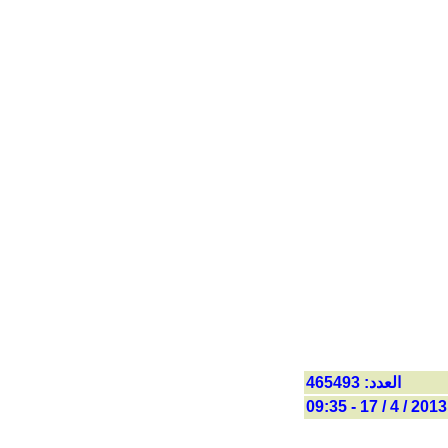
العدد: 465493
2013 / 4 / 17 - 09:35