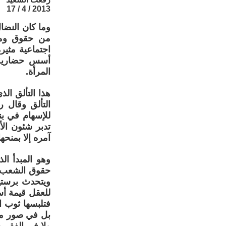
2013 / 4 / 17
وما كان النضا
من حقوق ومكا
اجتماعية مثي
أسس حضارية ك
المرأة.
هذا التألق ال
التألق وقال 
للإسهام في بن
تدبر شئون الأ
آمره إلا بمنحها
وهو المبدأ ا
حقوق الشعب بأ
ويتحدث برستيد
للعقل قيمة أس
فتلبسها ثوب ا
بل في صور مج