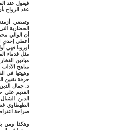
فيقول عند الم
عقد الزواج بأ
وتمضي أزمنة 
الحضارية التي
أن الوالي مح
أعطي إحدي ال
أوروبا فهي أول
مثل قدماء ال
مباهج الآداب 
وهيبتها في ال
د. جمال الدي
القديم علي ح
الطهطاوي غضب
صراحة اعتراضه
وهكذا ومن با