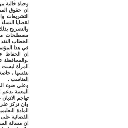
وحياة خالية من
ان حقوق المر
التشريعات وال
لقضايا النساء
والتصريح بذلك
مصطلحات مبهمة
الخطاب التقدم
في هذا المؤتمر
ان الحفاظ عل
،والمحافظة عل
المرأة ليست ب
بنفسها ، خاصة
المناسب .
وعلى ضوء الم
المعنية بدعم ا
تهاجم الاديان -
وان تركز على 
المادة التعلي
القضائية على 
ان مسالة المسا