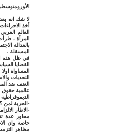
الأورومتوسطي 
أخذ الاجراءات
العالم العربي
بالعدالة الاج
المستقلة .
في ظل هذه ال
القضايا السياس
المساواة اولا 
التحديات والا
العنف ضد الم
عالمية حقوق ال
الديموقراطية ا
-الحرية لمن ؟
-الاطار الالزا
خاصة وان الا
مظاهر التزمت