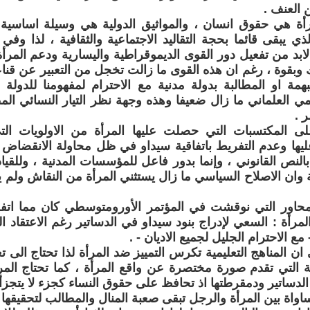
 العنف .
أة هي حقوق انسان ، والمواثيق الدولية هي وسيلة اساسية 
ذي يبقى قائما بحجة التقاليد الاجتماعية والثقافية ، لذا وف
 لابد من تفعيل دور القوى الديموقراطية واليسارية ودعم المر
 وبقوة ، رغم ان هذه القوى ما زالت تخجل من التعبير عن قناع
 او المطالبة بدولة مدنية مع الاحترام لمفهومنا للدولة ا
ي العلماني ما زال ضعيفا وهذه وجهة نظر التيار النسائي المط
 .
ى المكتسبات التي حصلت عليها المرأة من الاولويات ال
يها وعدم التفريط باتفاقية سيداو في ظل محاولة الانقضاض ع
النص القانوني ، وإنما بدور فاعل للمؤسسات المدنية ، وللقياد
 وان الاصلاح السياسي ما زال يستثني المرأة من النقاش ولم 
حاور التي نوقشت في المؤتمر الأورومتوسطي كان مما اتف
لمرأة : السعي لإدراج بنود سيداو في الدساتير رغم الاعتقاد ال
 مع الاحترام الجليل لجميع الاديان - .
ان المناهج التعليمية تكرس التمييز ضد المرأة لذا تحتاج الى 
مية التي تقدم صورة مختصرة عن واقع المرأة ، كما تحتاج المرأ
الدساتير ودمقرطتها اذ تحافظ على حقوق النساء كجزء لا يتجز
واة بين المرأة والرجل تبقى صعبة المنال والمطالب لتحقيقها تو