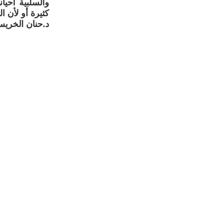
والسلبية احيا
كثيرة أو لأن ا
د.حنان الخري