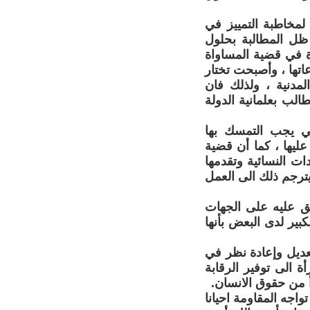
لمخاطبة التمييز في
ي ظل المطالبة بحلول
أة في قضية المساواة
اتها ، وأصبحت تختار
لمدنية ، ولذلك فان
الب بعلمانية الدولة
تي يجب التمسك بها
ليها ، كما أن قضية
ات النسائية وتقدمها
يترجم ذلك الى العمل
ق عليه على الجهات
كبير لدى البعض بأنها
تعديل وإعادة نظر في
ة الى توفير الرقابة
أ من حقوق الانسان.
اجه المقاومة احيانا