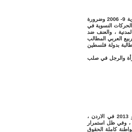
لا شك انه بعد اعتراف الحكومات بالمساواة بعد الانتهاء من التوصيات الوزارية 9- 2006 وضرورة
الحركات النسوية في
لمدنية ، والعنف ضد
هر مهم ممثلا ؛ بالربيع العربي المطالب
مطالبة بدولة فلسطين
رأة والرجل في صلب
محاور عدة تناولتها جلسات المؤتمر الأورومتوسطي المنعقد في 7-8 يونيو 2013 في الاردن ،
 ، وفي ظل استمرار
واطنة كاملة الحقوق