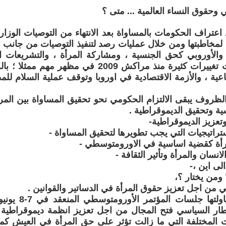
وحقوق النساء العالمية ... متى ؟
 لمخاطبتها ومن خلال عمليات رصد لتنفيذ التوصيات من جانب 
 والأوروبي كحق الجنسية ، ومشاركة المرأة ، والتشريعات ا
المرأة ، طرأت تغييرات كثيرة منذ مراكش 2009 في مظ
تماعية ، والأزمة الاقتصادية في اوروبا وتوقف عملية السلام لل
ظروف يبقى الالتزام الحكومي نحو تحقيق المساواة بين الم
ية وتحقيق الديموقراطية .
وتعزيز الديموقراطية-
ستراتيجيات التي يجب تطويرها لتحقيق المساواة -
رأة كقضية اساسية في الاورومتوسطي -
انسان والمرأة وتأثير الثقافة -
لى اين ،-
 ومن يختار ؟،
مي من اجل تعزيز حقوق المرأة في الدساتير والقوانين .
طار السياسي فتح المجال من اجل تعزيز انظمة ديموقراطية
 المختلفة التي ما زالت تؤثر على حق المرأة في العيش كم