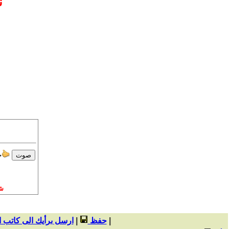
ن
ج
ش
|
حفظ
|
ارسل برأيك الى كاتب 