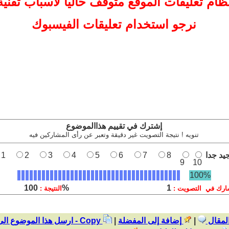
ظام تعليقات
الموقع
متوقف حاليا لاسباب تقنية
نرجو استخدام تعليقات الفيسبوك
إشترك في تقييم هذاالموضوع
تنويه ! نتيجة التصويت غير دقيقة وتعبر عن رأى المشاركين فيه
يد جدا
8
7
6
5
4
3
2
1
9
10
100%
100%
1
ارك في التصويت :
النتيجة :
المقال
|
إضافة إلى المفضلة
|
نسخ - Copy
ارسل هذا الموضوع ال