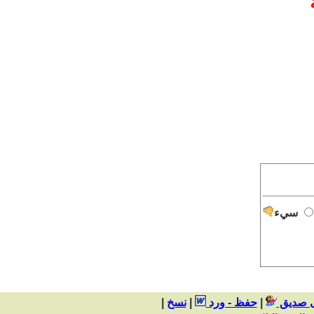
سيء
ى صديق
|
حفظ - ورد
|
|