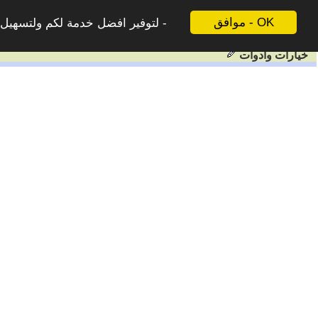
موافق - OK
لتوفير افضل خدمة لكم ولتسهيل ع
خيارات وادوات