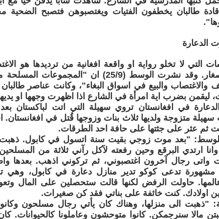
 كتبها المدرسية في الشارع؛ شاهدت شابا يُدفن حيا مع ابن
ادة طالبان يخطفون الفتيات ويغتصبوهن فتصبح الضحية مجر
ها".
ت الدعارة
ت التي لا تخلو رواية او واقعة افغانية من ترديدها هو الاغ
فتيات وفتية صغار. وقد نشرت الوسط (25/9) ان "ال
والاغتصاب والبيع في اسواق البغاء"، وكانت عناصر طالبان 
، ليقمن بضرب اية امرأة في الشارع اذا اظهرت وجهها او يديها
لدعارة في افغانستان تروي سهيلة التي اتت لباكستان بعد 
 سهيلة متزوجة ولديها ثلاث بنات وزوجها قُتل في افغانستان. ا
ت ثم عثر على جثتها على حافة احد الطرقات.
لوسط: "بعد موت زوجي بقيت سنة اتسول في كابول. ذهبت ي
وانا ارتدي البرقع وحين رفعته لآكل رآني ثلاثة من المسلحي
وت واتى رجال آخرون اغتصبوني، ثم تركوني اذهب. بعدها وا
ة مشهورة تدعى كوكو تدير منازل دعارة في كابول، وهي ت
المها. حاولت الرفض لكنها قالت ستحصلين على المال وتعو
 اولادك. كنت خائفة على بناتي فقد كن صغيرات.
 "ذهبت الى منزلها، وهناك كان يأتي رجال مسلحون وكانوا
بتن مالا سنرجمكن. كانوا متوحشون وعاملونا كالحيوانات. كا