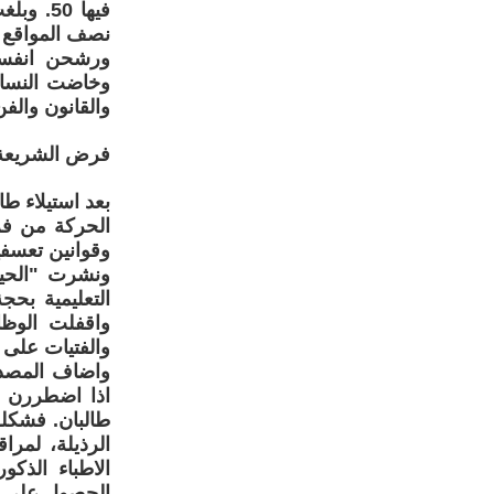
نصف المواقع ف
ورشحن انفسهن
وخاضت النساء
والقانون والفن
فرض الشريعة
وقوانين تعسفية
التعليمية بحج
واقفلت الوظ
والفتيات على 
واضاف المصدر
اذا اضطررن ل
طالبان. فشكل
الرذيلة، لمر
الاطباء الذك
الحصول على ا