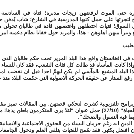
ارة حتى الموت لرفضهن زيجات مدبرة؛ فتاة في السادس
لتجرئها على حمل كتبها المدرسية في الشارع؛ شاب يُدفن حيا 
ي السوق؛ فتيات اختطفهن واغتصبهن قادة في طالبان تحولن م
وتبرأ منهن اهلوهن - هذا، والمزيد حول خفايا نظام دعمته امري
خطيب
 افغانستان واقع هذا البلد المرير تحت حكم طالبان الذي د
واذا كانت المأساة قد طالت كل فئات الشعب، فقد كان للنساء
هذا البلد المشبع بالمآسي لم يكن ليهمّ احدا قبل ان تغضب ام
رفع الستار عن حقيقة الحركة الاصولية التي حكمت البلاد منذ عام 96
رامج تلفزيونية نُشرت لتحكي قصتهن. بين المقالات تميز مقا
في صحيفة "الحياة" (27/10) حمل عنوان "لئلا يرى المتكرمون باطن
ما فيه التسول والضحك".
الدين انه رغم حرمان النساء من الحقوق الاجتماعية والانسانية 
 افضل بكثير. فقد سُمح للفتيات بتلقي العلم ودخول الجامع