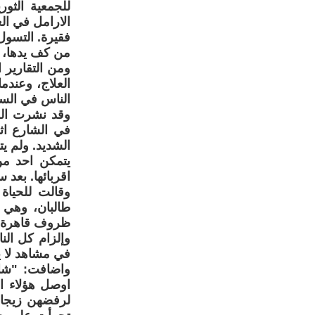
للجمعية الثور
فقيرة. التسول
من كف يدها، و
ومن التقارير 
العلاج، وعندم
الناس في الس
في الشارع اثن
الشديد. ولم ي
يتمكن احد من
اقربائها. بعد
وقالت للحياة
طالبان، وهي 
ظروف قاهرة: "
وإلزام كل الن
في مشاهد لا ي
واضافت: "شاه
اوصل هؤلاء ا
لرفضهن زيجا