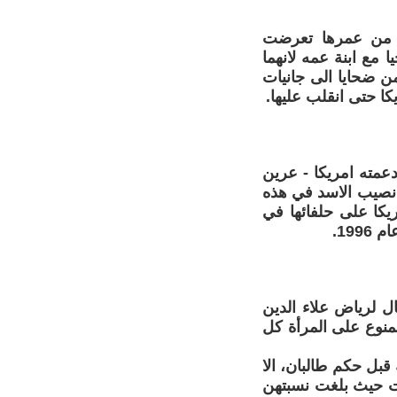
ة من عمرها تعرضت
مع ابنة عمه لانهما
ن ضحايا الى جانيات
كا حتى انقلب عليها.
عمته امريكا - عرين
 نصيب الاسد في هذه
ريكا على حلفائها في
19.
ل لرياض علاء الدين
 يدها! ممنوع على المرأة كل
قبل حكم طالبان، الا
ات حيث بلغت نسبتهن