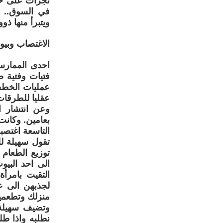
تجرأت على حمل
في السوق.. ق
ويتبرأ منها ذوو
الاغتصاب وبيو
احدى الممارسا
عمليات الخطف 
عقليا للطرقات
وعن انتشار ا
بعامين. وكانت
التاسعة اغتصب
تقول سهيلة ل
توزيع الطعام 
الى احد البي
التقيت بامرأ
لجذبهن الى ع
منزلك وتطعمين
وتضيف سهيلة:
نطلبه واذا طل