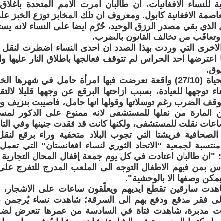
ية للنساء الافغانيات، ان طالبان امرت الامم المتحدة باغلاق 
 الذي بقي مصدر الرزق الوحيد، حُرّم ايضا على النساء لانه ي
تعاقَب من تخالف القانون بالضرب.
الاخرى التي وردت بهذا الصدد ان احدى النساء اضطرت لنقل 
ا اعترضها احد الحراس لم تتوقف فعالجها باطلاق النار عليها 
وق.
وقد نشرت الحياة (27/10) واقعة تعرضت فيها امرأة حامل في شه
اء توجهها للعيادة، بسبب ازاحتها البرقع عن وجهها قليلا لالت
توقف الضرب رغم توسلاتها وقولها انها حامل، فاصيبت بنزيف و
 المارة من نقلها للمستشفى لانه ممنوع على الذكور لمسها
 ساعات نقلت للمستشفى، ولكنها كانت قد فقدت جنينها وفي التال
 الصحافية فريشتا التي تجوب البلاد متخفية وراء برقع لن
منتسبة لجمعية "الاتحاد الثوري لنساء افغانستان" التي تع
ان طالبان اعتادت في كل يوم جمعة إقفال المحال التجارية 
اس بمن فيهم الاطفال التوجه الى الملعب المدرج للتفرج على 
مكن وصفها الا بالوحشية".
دت سارقين تقطع ايديهم ويعلّقون ساعات على الاشجار، ع
لى فقر مدقع ودفع بهم الى السرقة؛ شاهدت نساء يُرجمن ب
ت مدبرة، شاهدت فتاة في السادسة من عمرها تتعرض لضرب