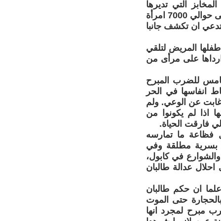
المخابز التي تديرها
الارامل في العاصمة الافغانية كابول. ومعروف ان تلك المخابز توزع الخبز على حوالي 7000 امرأة
ستدعي ان تكشف جانبا
طفلها المريض لتلقي
وارداها على مرأى من
رها الخامس للضرب المبرح
قاط انفاسها في الحر
غابت عن الوعي. ولم
 اذا لم يكونوا من
ي فارقت الحياة.
قل فظاعة ما تمارسه
مل بسرية مطلقة وفي
والشوارع في كابول،
احلال عدالة طالبان
لما ان حكم طالبان
الحجارة حتى الموت
 مبرح لمجرد انها