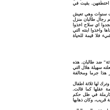
 اختطفهن. بقيت في
لاث سنوات وهي تعيش
جم رجال طالبان منزل
يجدوا اي سلاح اخذوا
ا واخذوا ابنته التي
يء فلا قيمة للحياة
لثورة الهادئة" ضد طالبان. هذه
لته سهيلة هلال التي
بنات. واعتبر هذا جرما ومخالفة
ترك لها ثلاثة اطفال
مة عقلها كما قالت.
 كارملة في ظل حكم
 قريب، وكان ذهابها