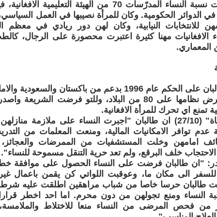
فيها 50. وبلغت نسبة النساء المدرّسات 70 من الهيئة التعل
ي الدوائر الحكومية. وكان للمرأة نصيبها في العمل السياسي،
 للانتخابات النيابية، وكان لهن دور ريادي في معظم الن
 الافغانيات مهنا كثيرة اعتبرت محصورة على الرجال، كالطب
 المعماري.
بعد استيلاء طالبان على الحكم عام 1996 بدعم من باكستان وا
الحركة من فرض نظامها على 80 من البلاد، وللتو فرضت ال
 تمنع اي تحرك للمرأة الافغانية.
ونشرت "الحياة" (27/10) ان طالبان "اجبرت النساء على ملازمة 
ة عدم توافر الامكانيات المالية، ومنعت المعلمات من التد
ائف امامهن وخلت المستشفيات من الممرضات والعجائز، 
الاحتجاب خلف البرقع، ولم تعد حرية التنقل مسموحة للنساء".
: "ان طالبان فرضت على النساء الحصول على موافقة خطي
لسفر الى مكان ما، وعوقبت اللواتي كن يقمن باعمال غير قا
ت طالبان حرسا خاصا من شباب مراهقين اطلقت عليه شرطة
اقبة النساء ومنع تجولهن من دون محرم. اما احد اخطر قرار
ور من فحص المرضى من النساء منعا للاختلاط والملامسة،
لعلاج المناسب".