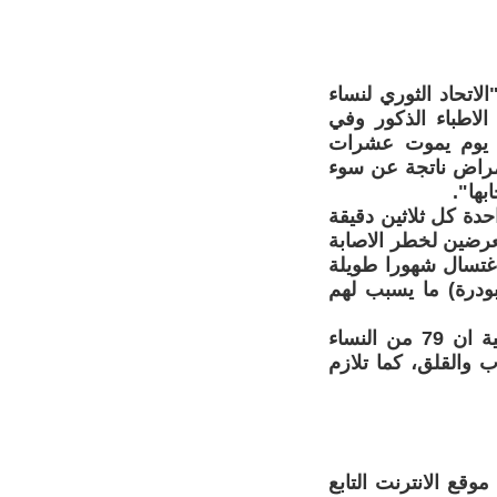
ي جمعية "الاتحاد الثوري لنساء
لاطباء الذكور وفي
ل يوم يموت عشرات
امراض ناتجة عن سوء
بها".
انية واحدة كل ثلاثين دقيقة
معرضين لخطر الاصابة
اغتسال شهورا طويلة
بودرة) ما يسبب لهم
"واظهرت نتائج احصاء اخير قامت به منظمة اطباء لحقوق الانسان العالمية ان 79 من النساء
لدى 68 منهن اعراض العصاب والقلق، كما تلازم
وقع الانترنت التابع