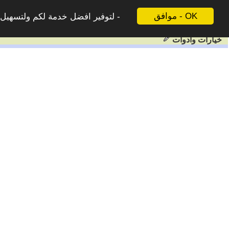
موافق - OK
لتوفير افضل خدمة لكم ولتسهيل ع
خيارات وادوات