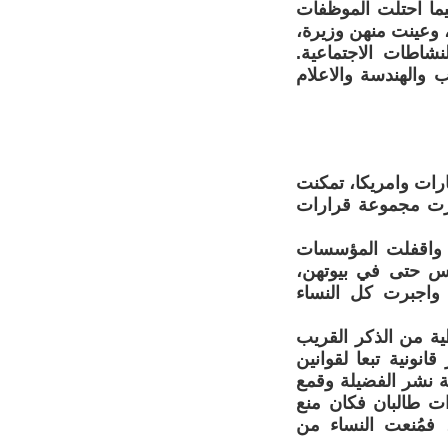
يمية الافغانية، فيما احتلت الموظفات
 وعينت منهن وزيرة،
شاطات الاجتماعية.
 والهندسة والاعلام
لسعودية والامارات وامريكا، تمكنت
شريعة واصدرت مجموعة قرارات
منازلهن واقفلت المؤسسات
ريس حتى في بيوتهن،
واجبرت كل النساء
ة من الذكر القريب
نونية تبعا لقوانين
 نشر الفضيلة وقمع
ات طالبان فكان منع
 فمُنعت النساء من