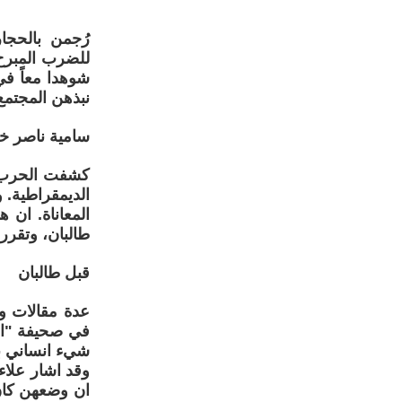
رُجمن بالحج
للضرب المبرح 
شوهدا معاً ف
نبذهن المجتمع 
سامية ناصر 
كشفت الحرب في
الديمقراطية. 
المعاناة. ان 
طالبان، وتقرر 
قبل طالبان
عدة مقالات وب
شيء انساني ب
وقد اشار علاء 
ان وضعهن كان