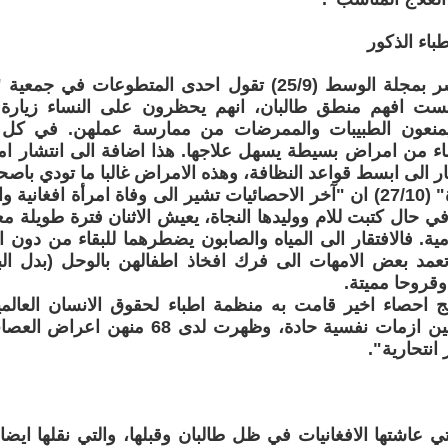
باء الذكور
وفي مقال نشر بمجلة الوسط (25/9) تقول احدى المتطوعات ف
لست افهم منطق طالبان، انهم يحظرون على النساء زيارة ا
يمنعون الطبيبات والممرضات من ممارسة عملهن. في ك
ساء من امراض بسيطة يسهل علاجها. هذا اضافة الى انتشار 
قار الى ابسط قواعد النظافة، وهذه الامراض غالبا ما تودي باصحا
ونقلت "الحياة" (27/10) ان "آخر الاحصائيات تشير الى وفاة امرأة افغ
 وفي حال كتبت للام ووليدها النجاة، يعيش الاثنان فترة طويلة 
ة. فالافتقار الى المياه والصابون يضطرهما للبقاء من دون 
وتعمد بعض الامهات الى فرك افخاذ اطفالهن بالوحل (بدل ال
قروحا مميتة.
الافغانيات يعانين ازمات نفسية حادة، وظهرت 
ي عاشتها الافغانيات في ظل طالبان وقبلها، والتي نقلها ايضا م