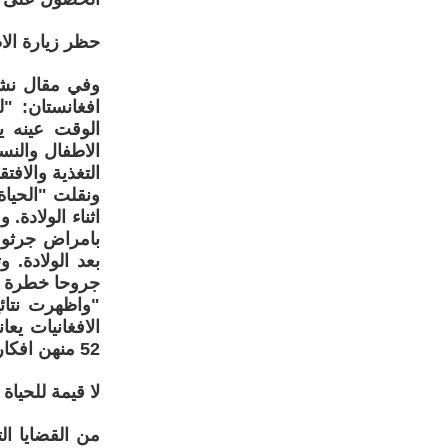
حظر زيارة الاط
افغانستان: "
الوقت عينه 
الاطفال والن
التغذية والافت
اثناء الولادة.
بامراض جرثومي
بعد الولادة. 
جروحا خطرة و
52 منهن افكار انتحارية".
لا قيمة للحياة
من القضايا الت