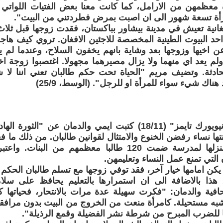
معظمهن من الارامل، كما كانت معنا بعض الفتيات اللواتي
رأة تسعة شهور الى ان اصبت بمرض فطردتني من البيت".
فغانية تعيش في مدينة بيشاور بباكستان، فقدت زوجها قبل ث
 احد البيوت الطينية المخصصة للاجئين الافغان. تروي كيف ها
عن اخيها وزوجها بعد وشاية بانهم يخفون السلاح، وعندما لم 
ولم يعد اي منهما ولا يزال مصيرهما مجهولا. اغتصبوا زوجة اخاه
ادثة. وتضيف مريم "الحياة تحت حكم طالبان تعني اننا لا ش
هناك شيء سواء للمرأة او للرجل". (الوسط، 25/9)
في صحيفة "نيويورك تايمز" (18/11) كتبت ايمي والدمان عن "ا
تها نساء رفضن الخنوع والامتثال لقوانين طالبان. من ذلك ما فع
حولت باحة منزلها لمدرسة ضمت 120 طالبا معظمهم من ال
 التي تمنع عمل النساء وتعليمهن.
يكن امامها خيار آخر، فقد توفي زوجها مع تسلم طالبان الحكم و
، هذا بالاضافة الى ان استمرارها بالتعليم يحافظ على سلا
فية والدمان: "فكرت سهيلة عدة مرات بالانتحار، فحياتها
به مستحيلة. كامرأة منعت من الخروج من البيت بدون مرافقة
ا للضرب المبرح من شرطة نشر الفضيلة وقمع الرذيلة".