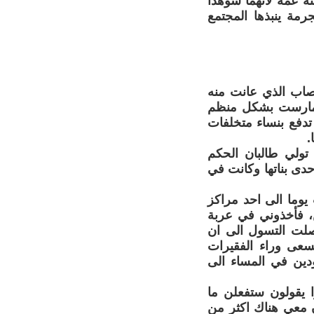
ة عمه لانهما شوهدا
مة ينبذها المجتمع
تصاب الذي عانت منه
مجموعات المسلحة مارست بشكل منظم
تدفع بنساء متخلفات
.
تولي طالبان الحكم
حدى بناتها وكانت في
وما الى احد مراكز
ن، فأخذوني في عربة
صلت التسول الى ان
سعى وراء الفقيرات
دين في المساء الى
 يقولون ستفعلن ما
ن معي هناك اكثر من