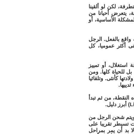
رفة، لكن لو ألقينا
ة، يتعرض أحيانا من
مشكلة الأساسية، أو
واقع بالفعل. الرجل
نى أكثر عموميا، كل
استغلال، أو تمييز
بل للحياة كلها. ومن
دتها كأنثى. وتلقائيا
دييها.
النقطة، من ثم تبدأ
ويتم شحن الرجل من
ت تسيطر تقريبا على
ا بد أن يمر بمراحل