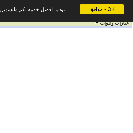
موافق - OK
لتوفير افضل خدمة لكم ولتسهيل ع
خيارات وادوات