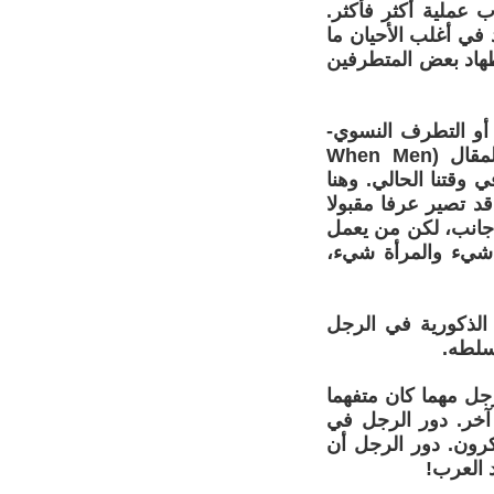
 عملية أكثر فأكثر.
 في أغلب الأحيان ما
هاد بعض المتطرفين
 أو التطرف النسوي-
فإنه لا يلجأ للتوحد مع الفكر النسوي، بل ربما يمسي عدوا له. هذا المقال (When Men
ال في وقتنا الحالي. وهنا
د تصير عرفا مقبولا
 جانب، لكن من يعمل
 شيء والمرأة شيء،
الذكورية في الرجل
سلطه.
جل مهما كان متفهما
آخر. دور الرجل في
كرون. دور الرجل أن
 العرب!