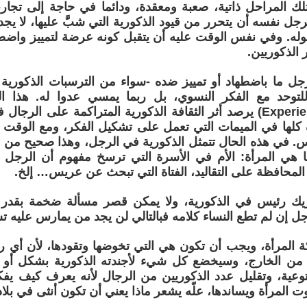
ك المراحل ذاتية، صعبة ومعقدة، ودائما في حاجة إلى تجارب
لرجل نفسه أن يتحرر من قيود الذكورية التي شبَّ عليها، لا يجد
له. وفي نفس الوقت عليه أن يتقبل كونه عرضة لتمييز واضط
 الذكوريين.
جل ما باضطهاد أو تمييز ضده -سواء من الترسبات الذكورية
Experience Sexism) يرصد أثر الثقافة الذكورية المتراكمة على الرج
كلها في الميمات التي تعمل على تشكيل الفكر، ومع الوقت ق
اس. في هذه الحال تتمثل الذكورية في الرجل، وهذا صحيح من
 هي المرأة: الأم في الأسرة التي ترسخ مفهوم أن الرجل
المحافظة على التقاليد، الفتاة التي تبحث عن عريس… إلخ.
يك رئيس في الذكورية، ولا يمكن قصر مسألة ضخمة بقدر 
جل إن لم تطع النساء كلامه فبالتالي لن يجد من يمارس عليه ت
 المرأة، ويجب أن تكون هي التي تخوضها وتقودها، لأن أي ر
من الخارج، وسيخضع كل شيء لأجندته الذكورية بشكل أو 
توعية، وتقليل عدد الذكوريين من الرجال لأنه يعرف كيف يف
 المرأة ويساندها، علّه يشعر ماذا يعني أن تكون أنثى في بلاد