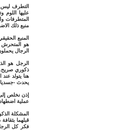
التطرف ليس نا
عليها اللوم و
المتطرفات وا
منبع ذلك الاض
المنبع الحقيق
هو المتحرش وا
الرجال يحملون
الرجل هو الذ
ذكوري صريح. و
هنا يتولد عند 
يحدث -جسديا- 
إذن نخلص إلى 
عملية اضطهاد الرجل ف
المشكلة الذك
قبلهما بثقافة
فكر كل الرجال