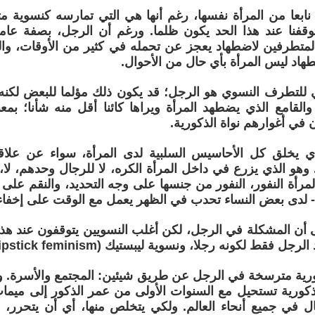
بعا من المرأة نفسها، رغم أنها هي التي تمارسه كنسوية متط
توقفنا عند هذا الحد يكون ظلما. ورغم أن الرجل، بصفة عام
لمتطرفين لاضطهاد يعجز عن تحمله في كثير من الأوقات، وال
طهاد ليس المرأة بأي حال من الأحوال.
ي للتطرف النسوي هو الرجل؛ قد يكون ذلك مؤلما للبعض لكنه 
لقامع الذي يضطهد المرأة ويراها كائنا أقل منه شأنا؛ بمع
 في أغوارهم نواة الذكورية.
ي يخلق كل الأحاسيس السلبية لدى المرأة، سواء عن علاقة 
هو الذي يزرع في داخل المرأة الكره، لا للرجال وحدهم، لا، 
المرأة النفور، النفور من جنسها على وجه التحديد، والنقم على ولا
لدى بعض النساء تحدب في الظهر يعمل مع الوقت على إخفاء ث
أن المشكلة في الرجل، لكن أغلب النسويين يتوقفون عند هذه 
قط لكونه رجلا، ونسوية ليبستيك (Lipstick feminism) أبرز دليل.
ورية مترسخة في الرجل عن طريق شيئين: المجتمع والأسرة. 
 ذكورية تستحيل مع السنوات الأولى من عمر الذكور إلى ميما
 في جميع أنحاء العالم. ولكي يتخلص منها، أي أن يتحرر، ل