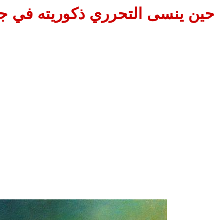
حين ينسى التحرري ذكوريته في جي