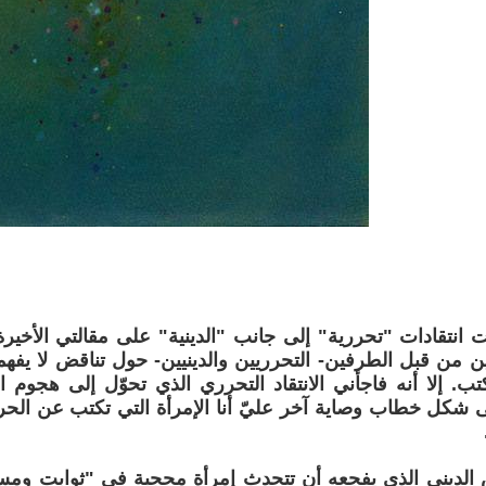
انتقادات "تحررية" إلى جانب "الدينية" على مقالتي الأخير
ين من قبل الطرفين- التحرريين والدينيين- حول تناقض لا يفه
ب. إلا أنه فاجأني الانتقاد التحرري الذي تحوّل إلى هجوم 
 شكل خطاب وصاية آخر عليّ أنا الإمرأة التي تكتب عن الحر
الديني الذي يفجعه أن تتحدث إمرأة محجبة في "ثوابت ومسلّ