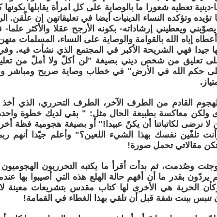
قا-دينية تعطيه شعورا ما بالوصاية على كل امرأة يقابلها بكونها كا
تؤيده وتؤكده النساء الدينيات أيضا في تعليقاتهن إن علّقن. ال
يصوّبني ويعطيني إرشاداته- بكونه الأرجح عقلا والأكثر علما- فإ
طاه إياه الله بالقوامة والوصاية على النساء، المسلمات منهن ت
ها جيدا فهي الشريحة الأكبر في المجتمع الذي نشأت فيه. وفي
ى تعليق من شخص ديني بصيغة "لن أكلّ ولا أملّ من تعلي
ى حكم الله في الأرض" في خطاب وصاية صريح ومباشر وبد
ياز.
لهجوم القادم من الطرف الآخر، الطرف التحرري، الذي أخذ
 ولكن معاكسة بطبيعة الحال مثل: " بقي لديك خطوة واحدة 
لا نرضى لكاتباتنا أن يكنّ عبيدا!" أو بصيغة هجومية فظة أخ
ت تلفّين نفسك بهذا الشيء اللعين؟" وأعلم جيّدا أنهم ربما 
تكن مقالاتي تحمل صورة!
وجئت وصُدمت، ثم بدأت أقرأ ما يكتبه التحرريون الهجوميون ب
م يردّون بقدر ما أن أفهم حالة الهلع هذه التي أصيبوا بها عند
كأن الحرية هي الأخرى لها كتاب مقدس بتشريعات معينة لا 
تنبس ببنت شفة قبل أن تلقي بهذا الغطاء في القمامة!