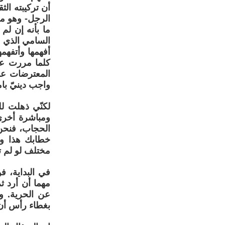
أن تركيبته الث
الرجل- وهو ما 
ما بأنه إن لم 
السامي الذي أع
أفهمها وأتفهم
كلما مررت عل
المعترضات عل
واجب دينيّ بامت
لكنّي ذهلت ل
ومباشرة أخرى
الحجاب، فنحن 
خطابك هذا وأن
مختلف لو لم 
في البداية، ف
مهما أن أرد ث
عن الحرية. و
بغطاء رأس أن 