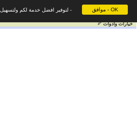
موافق - OK
لتوفير افضل خدمة لكم ولتسهيل ع
خيارات وادوات