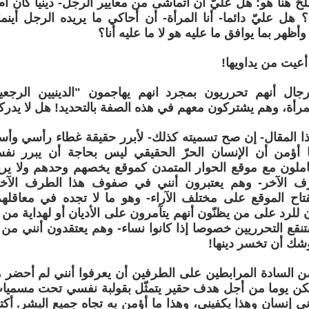
لحّ هنا هو: هل عليّ أن أتماشى من معايير الرجل- دينيا كان أ
 هل عليّ دائما- أنا المرأة- أن أحاكي ما يريده الرجل أي
أظهر بما يوافق ما عليه هو لا ما عليه أنا؟
أعيت من يداويها!
ال أنهم تحرريون بمجرد انهم يهاجمون "الدينيين الرجعي
رأة، وهم يشتركون معهم في هذه الصفة بالتحديد! هل لا يدرك
 المقال- إن صح تسميته كذلك- لأبرر حقيقة غطاء رأسي وأسب
نا أؤمن أن الإنسان الحرّ الحقيقي ليس بحاجة أن يبرر نف
عاملون مع موقع الحوار المتمدن كموقع يخصهم وحدهم ولا ير
 الآخر- وهم يعتبرون أنني في صفوف هذا الطرف الآخر_ 
تاح الموقع على مختلف الآراء- وهو ما لا تجده في معاقلهم ا
ن للرد على من يظنّون أنهم يتآمرون على الأديان أو لهداية م
نقع التحرريين خصوصا إذا كانوا نساء- وهم يعتقدون أنني من 
ك أن تخسر دينها!
ن السادة المرابطين على الطرفين أن يعرفوا أنني لم أحضر 
كن يوما من أجل هدف حقير يتمثّل بقولبة نفسي تحت مسميات
وني إنسان وهذا يكفيني، وهذا ما أؤمن به تجاه جميع البشر. أكت