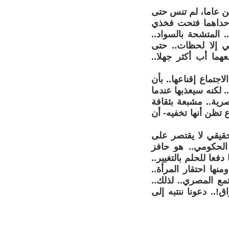
ين عاما، لم تنس حتى
 إحداهما فتحت فخذي
 المتشحة بالسواد..
ي إلا لحظات.. حتى
ما أب أكثر جهلا..
اجتماع إقناعها.. بأن
 لكنه سيعذبها عندما
رية.. مشبعة بثقافة
 تظن أنها تخفيه- أن
حقيقي لا يقتصر على
الحكومي.. هو حافز
فعا للحلم بالتغيير..
منها احتقار المرأة..
تمع المصري.. لذلك..
.. دعونا ننتبه إلى