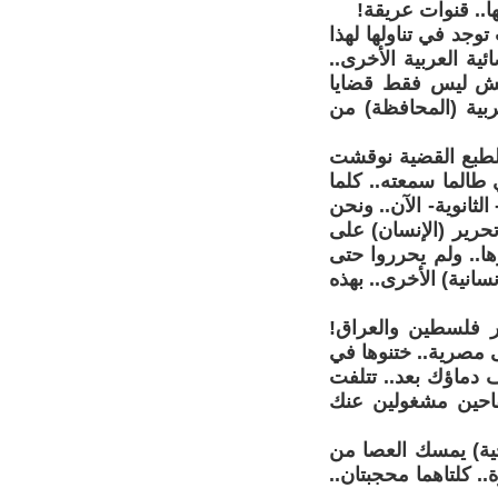
ا.. قنوات عريقة!
وجد في تناولها لهذا
ية العربية الأخرى..
اقش ليس فقط قضايا
عربية (المحافظة) من
لطبع القضية نوقشت
 طالما سمعته.. كلما
ثانوية- الآن.. ونحن
حرير (الإنسان) على
ا.. ولم يحرروا حتى
سانية) الأخرى.. بهذه
ر فلسطين والعراق!
ى مصرية.. ختنوها في
 دماؤك بعد.. تتلفت
سفاحين مشغولين عنك
حية) يمسك العصا من
. كلتاهما محجبتان..