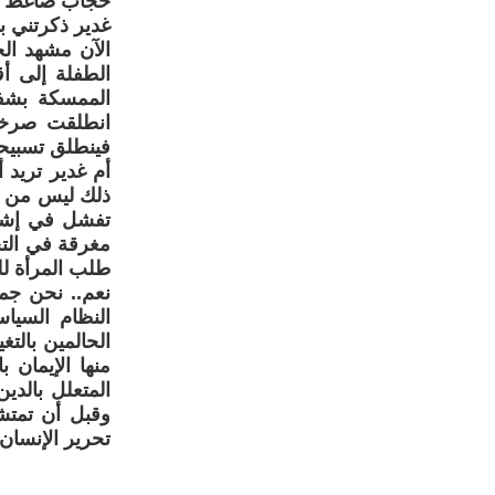
حجاب ضاغط عل
غدير ذكرتني بف
الآن مشهد ال
الطفلة إلى أ
الممسكة بشفر
انطلقت صرخة 
فينطلق تسبيحه
أم غدير تريد أ
ذلك ليس من ال
تفشل في إشباع
مغرقة في التخ
طلب المرأة لل
نعم.. نحن جمي
النظام السيا
الحالمين بالتغ
منها الإيمان ب
المتعلل بالدين
وقبل أن تمتشق
تحرير الإنسان 