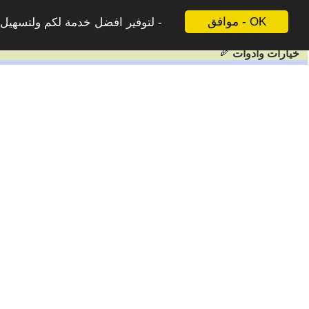
موافق - OK
لتوفير افضل خدمة لكم ولتسهيل ع
خيارات وادوات