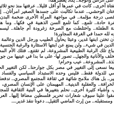
ى الرأس والوجه.. يكاد يعصرهما!
تاة أخرى.. كانت في عمرها أو أقل قليلا.. عرفتها منذ نحو ثلاث
ختان الوحشي.. عندما تكالبت على جسدها الصغير امرأتان..
قصى درجة مؤلمة.. في مواجهة المرأة الأخرى ضخمة البدن..
ة حادة.. تلمع.. كما تلمع السن الذهبية في فكها.. وما ه
الطفلة.. واختلطت مع الصرخة زغرودة أم جاهلة.. ليسمعه
 لله حمدا في الغرفة المجاورة!
ن تختن ابنتها غدير، وعبثا يحاول الطبيب ورجل الدين وعالمة ال
دين في شيء.. ولن يمنع عن ابنتها الاستثارة والرغبة الجنسية..
 تلك الرغبة الطبيعية المشروعة، لم تقتنع.. فتلك الأم المص
لف والأنانية والجهل.. تصور لها- على ما بدا في عينيها من جوع
ذة.. المشروعة.. عيب وحرام!
عا نسعى إلى التغيير في مصر بكل جوارحنا.. لكن التغيير ال
سي للدولة فقط.. فليس وحده الاستبداد السياسي والفساد 
يير.. بل هناك ملامح شائهة في ثقافة المجتمع المصري.. تدفعنا د
الخرافة.. والعقلية الدينية.. المهيمنان على الإنسان المصري، و
، وأشياء كثيرة أخرى.. نحلم بتغييرها في البنية الثقافية للمج
وا علينا سيوف شعارات تحرير فلسطين مضافا إليها.. العراق!
ومستقبله.. من إرث الماضي الثقيل.. دعونا ننقذ غدير....