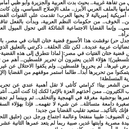
 من تفاهة غريبة.. بحيث بدت العربية والجزيرة وأبو ظبي أمامه
امها بالملف العربي الأبرز.. ملف الإصلاح السياسي، وإن كانت ت
 أمريكية إمبريالية لا يحبها العرب! تقدمت على القنوات الفضائ
.. الخوف.. من حكومات النظم العربية، وبدأت بالفعل تن
سي.. وإنما القضايا الاجتماعية الشائكة التي تحول الميول ال
رأة..
جدل حر) نوقشت هذا الأسبوع قضية ختان البنات في مصر، با
ئيات عربية عديدة.. لكن تلك الحلقة.. ذكرتني بالتعليق الذي
ضية ختان الفتيات في مصر:( لماذا نتطرق إلى هذه القضية- ال
فلسطين)! هؤلاء الذين يعتبرون أن تحرير فلسطين.. أهم من ت
ض غيرها.. لم يحرروا فلسطين.. ولم يكفوا الاحتلال عن غيره
مكنوا من تحريرها أبدا.. طالما استمر موقفهم من القضايا (الإن
رية المتسلطة!
ن الشعر بيتا! كرامتي كأنثى لا تقل أهمية عندي عن تحري
الكثيرون.. ممن أخذتهم العزة بالإثم! لكنك إذا كنت أنثى.. أنث
رها بوحشية مغرقة في الهمجية والتخلف.. ثم وبينما لم تجف
غيرة دامعة متسائلة.. عن شيء لا تفهمه.. فإذا بهؤلاء ال
إنك بالتأكيد.. ستعيد تقليب القضايا من جديد!
 الضيوف: طبيبا منفتحا وعالمة اجتماع ورجل دين (حليق الل
ة مصرية وابنتها غدير، صبية ربما لم يتعد عمرها الثانية عشرة.