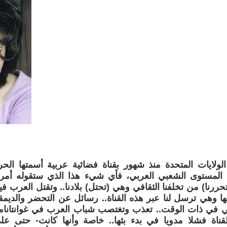
 الولايات المتحدة منذ شهور بقناة فضائية عربية أسمتها الحر
المستوى الشعبي العربي، فأي شيء هذا الذي ستقوله أمريك
حررنا) من تخلفنا الثقافي وهي (تحتل) بلادنا.. وتقتل العرب فيها 
ا وهي ترسل لنا عبر هذه القناة.. رسائل عن التحضر والديمق
 في ذات الوقت.. تعذب وتغتصب شباب العرب في غوانتانامو
قناة فشلا مدويا في بدء بثها.. خاصة وأنها كانت- حتى ع