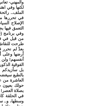
والمهني- تعاني
لكنها وفي اهتم
الملف.. رائحة
في تحررها من
الإصلاح السيا
التعمق فيها بج
وفي برنامج (
من قبل في فضا
طرحت للنقاش ق
بعدْ لم نحرر 
أرضها وعلى أر
أنفسهم! ولن يت
الفوقية الذكو
بل سأزيدكم م
بالطبع سيغضب 
العاشرة من عم
حولك بعيون ص
بصلاة العصر! ف
في الحلقة كان
وسطها، و.. سيد