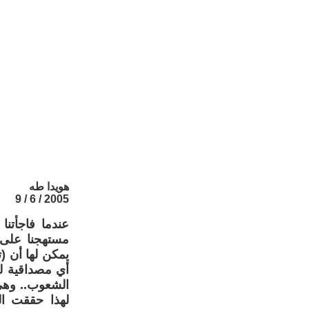
هويدا طه
2005 / 6 / 9
عندما فاجأتنا
مستهجنا على 
يمكن لها أن (ت
أي مصداقية له
الشعوب.. وهي
لهذا حققت ال