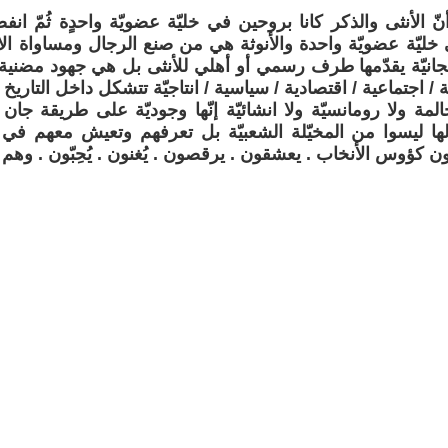
jean في خليّة عضويّة واحدة والأنوثة هي من صنع الرجال ومساواة ا
جانيّة يقدّمها طرف رسمي أو أهلي للأنثى بل هي جهود مضن
ة / اجتماعية / اقتصادية / سياسية / انتاجيّة تتشكل داخل التاريخ 
ة ولا رومانسيّة ولا انشائيّة إنّها وجوديّة على طريقة جان
ها ليسوا من المخيّلة الشعبيّة بل تعرفهم وتعيش معهم في 
ون كؤوس الأنخاب . يعشقون . يرقصون . يُغنون . يُحِبّون . وه