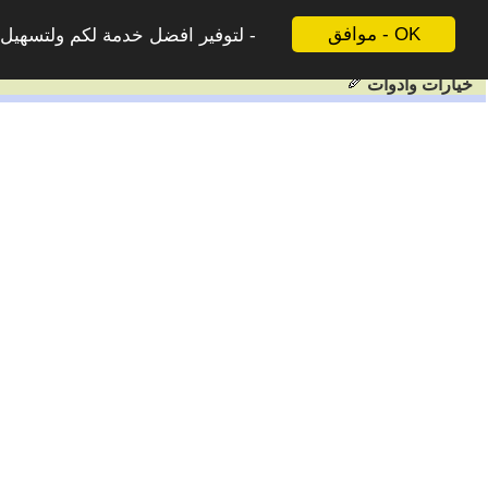
موافق - OK
لتوفير افضل خدمة لكم ولتسهيل ع
خيارات وادوات