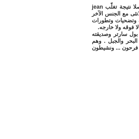
الروائيّة ترى أنّ الأنثى والذكر كانا بروحين في خليّة عضويّة واحدٍة ثُمّ انفصلا نتيجة تغلّب jean
لانثى مع الجنس الآخر
ية وتضحيات وتطورات
لا فوقه ولا خارجه.
 بول سارتر وصديقته
البحر والجبل . وهم
م فرحون ... ونشيطون