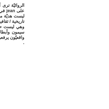
على 
ليست هديّة م
تاريخية / ثقافي
وهي ليست حالم
سيمون وأبطال
واقعيّون يرفع
.