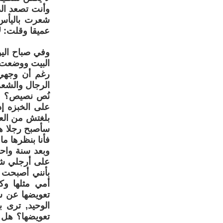
شعرت باليأس 
عميقا وقلت: ل
وفي صباح اليو
البيت ووضعت 
رغم أن وجهي 
الرجال والشع
نُص نصيص؟ ف
على الخبزه إ
سأصبح رجلا هك
فأنا بنظرها ما
وبعد سنة واح
على أرجلي شع
بأنني أصبحت 
أمي مثلها و
تعويضها عن سه
الوحيد, ترى 
تعويضها؟ هل ل