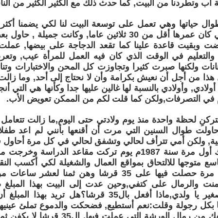
جة أب وتطردنا من البيت, كما حدث ذلك مع الكثير الكثير من الن
ل حياتها وهي تعمل على توسعة البيت لنا لكي يضمنا أكث
وحين مات أبي كان عمرها أقل من 30 ثلاثين عاما, وكانت جم
فضت وبقيت قاعدة علينا كما تقعد الدجاجة على بيضها, عمل
ة والتعليم في الوقت الذي كان فيه العمل للمرأة عيب, وتعر
هانات ولكنها صبرت كثيرا وتجاوزت كل المحن والاختبارات وتن
 هذا من أجل أن نعيش بكرامة وأن لا نحتاج إلى أحد, وما زالت
لادي, وأولادي بالنسبة لها غالين عليها جدا وكأنها هي التي أنج
م في التصرفات,ولكن كما قلت لكم من الممكن تعويض الأب.
تركنِ لحظة واحدة منذ يوم ولادتي حتى اليوم,ما زالت تتعامل
حاولت طوال السنين التي مرت أن أقنعها بأنني لم اعد طفلا
ة, ولكن أمي تترأف لحالي وتشفق لحالي في كل مرة أحاول فيها
رجلٌ, كان ذلك أول مرة سنة 1987م يوم تركت مقاعد الدراسة
ع متوجها للالتحاق بمواقع العمال والشغيلة لكي أكسب النق
بدلا منها, أول مرة حصلت فيها على 35 قرشا وهن ثمنا 
نت والرمال على كتفي,وحين عدت إلى البيت بهذا المبلغ
بعدك طفل صغير يا ولدي,ماذا أفعل بال35 قرشا؟هل تري
لا يكفن لتنظيفك من رمال الورشة التي عملت