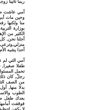
ربما تأتينا زو
أمي عاشت طوا
منا ولكنها ر
بوزارة التربي
الكثير من الإ
أجلنا نحن, كل
منزلي,وترعى أو
أحدا يشبه الأ
أمي التي لم ت
طفلا صغيرا, 
تحمل المسئولي
من الصف التاس
الطوب والاسم