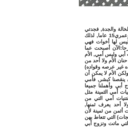
خالة والجدة, فجدتي
لأمي ماتت ونحن أطفال, وجدتي لأبي ماتت وعمري22 عاما, وأبي مات وعمري15 عاما, لذلك
 ليس لها أخوات فهي
زحا:الآن أصبحت عما
 أبي وليس أمي, الأم
ان الأم ولا أحد من
اده غير عرصه وقواده)
كن الأم لا يمكن أن
 ينقصنا كبشر, فأمي
 أبي وأهملنا جميعا
ات أمي الثمينة مثل
تنيات أمي التي من
ا أحد يعرف ثمنها,
 أثمن من ثمينة لأن
ات) التي تتعاط بهن
لتي ماتت وتزوج أبي