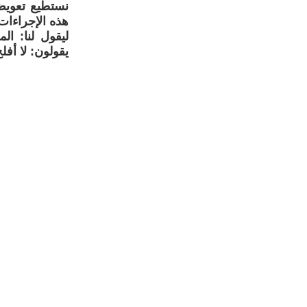
نستطيع تعويض 
هذه الإجراءات
ليقول لنا: ا
يقولون: لا أف