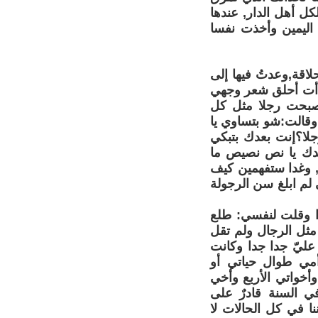
ك وليس لكل أهل الدار, عندها
ليمين وأخذت نفسا
لاقة,وعدتُ فيها إلى
دأت أحلق شعر وجهي
أصبحت رجلا مثل كل
قالت:شو بتساوي يا
ا؟إنت بعدك بتبكي
بعدك يا نص نصيص ما
عصبية, وغدا ستفهمين كيف
 لم ابلغ سن الرجولة
ا وقلت لنفسي: طلع
ل الرجال ولم تقل
ليّ جدا جدا وكانت
مي طوال حياتي أو
أخواتي الأربع وأخي
ي السنة قادرٌ على
ا في كل الحالات لا