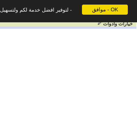
موافق - OK
لتوفير افضل خدمة لكم ولتسهيل ع
خيارات وادوات