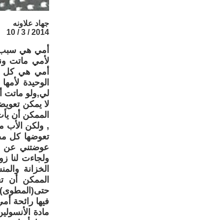
جهاد علاونه
2014 / 3 / 10
أمي هي سبب ب
أمي هي كل شي
الوحيدة لأمها
لي,ولو ماتت أ
لا يمكن تعويض
الممكن أن يأت 
, ولكن الأب م
تعوضها كل مص
عوضتني عن ال
ولجاءت لنا ز
الخزانة والم
الممكن أن تع
حتى(المطوى) ا
فيها رائحة أم
مادة الأنسولي