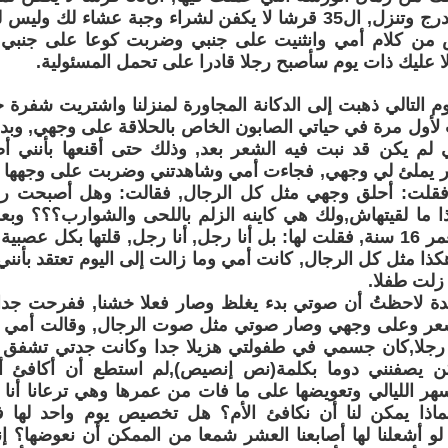
وأنت تصعد الدرج وتنزل, ال35 قرشا لا يكفن لشراء وجبة عشاء ل
من كلام أمي وانثنيت على جنبي وضربت كوعا على جنبي ا
ا عليك ذات يوم سأصبح رجلا قادرا على تحمل المسئولية.
م التالي ذهبت إلى الدكانة المجاورة لمنزلنا واشتريت شفرة ح
لأول مرة في حياتي الصابون الخاص بالحلاقة على وجهي, وب
لم يكن قد نبت فيه الشعر بعد, وذلك حتى أقنعها بأنني 
ر يملئ لي وجهي, فجاءت أمي وشاهدتني وضربت على وجهها و
قلت: أحلق وجهي مثل كل الرجال, فقالت: وهل أصبحت رجل
ذا ما لقيتهاش,ولك هي كاينه الزلم باللحى والشوارب؟؟؟ و
بلغتش من العمر 16 سنة, فقلت لها: بل أنا رجل, أنا رجل, قلتها بكل 
ذا مثل كل الرجال, كانت أمي وما زالت إلى اليوم تعتقد بأنني
 زلت طفلا.
دة لاحظتُ أن صوتي بدء يغلظ وصار فعلا خشنا, ففرحت جد
ر وعلى وجهي وصار صوتي مثل صوت الرجال, وقالت أمي مث
رجلا,كان جسمي في طفولتي هزيلا جدا وكانت جدتي تشفق ع
كن يصفنني دوما بكلمة(نص إنصيص),لم استطع أن أكافئ أ
ر الليالي وتعويضها على ما فات من عمرها وهي ترعانا أنا و
بماذا يمكن لنا أن نكافئ الأم؟ هل تخصيص يوم واحد لها ف
و أشعلنا لها أصابعنا العشر شمعا من الممكن أن نعوضها؟ إنن