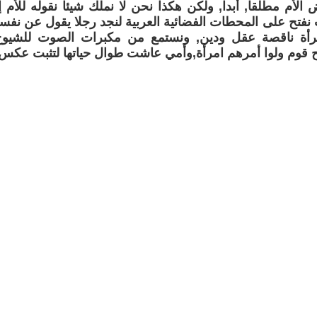
الأم مطلقا, أبدا, ولكن هكذا نحن لا نملك شيئا نقوله للأم إ
 نفتح على المحطات الفضائية العربية لنجد رجلا يقول عن نفسه 
لمرأة ناقصة عقل ودين, ونستمع من مكبرات الصوت للشيو
لح قوم ولوا أمرهم امرأة,وأمي عاشت طوال حياتها لتثبت عكس