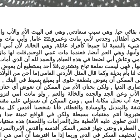
قائي حيا, وهي سبب سعادتي, وهي في البيت الأم والأب وال
ء بالنسبة لنا جميعا كأفراد عائلة, وهي الخالة, لأن أمي
 وأبيها, وهي العم أيضا, فعندما مات عمي الوحيد,قلت لها ما
مي وعاش أبي لضعنا في هذه الحياة, والحمد لله أن الذي أمات
ها , فهي ليست سلعة تباع وتشترى,فلا أحد يستطيع أن يعوض حن
لنا بأم بديلة وكما قال المثل الأردني العامي(ما أحن من الولّ
ن الممكن أن يعوض بقطعة حلوى أو بمبلغ بسيط في البنك , ول
اري الدنيا , ولكن بحنان الأم من الممكن أن نعوض أي حنان
أب وعن الجد والجده والخالة والعم , ولو ماتت أمي لتزوج
وجة أب تحتل مكانة أمي , ومن الممكن أن تستولي على مقتني
نشفة والمنديل والوسادة والغطاء, فأنا شخصيا أقدس كل مق
تبروها أنتم مقتنيات بسيطة ولكن في الواقع ثمينة جدا ول
لذي تطوي عليه الأغطية مثل(الحرامات واللحفة) هذه مقتنيات
ي العطرة, وحتى جهاز فحص السكر أقدسه وأقدس الإبر(السرنج
ن لتخفيف السكر في الدم, وربما إذا ما افترضنا أن أمي هي ا