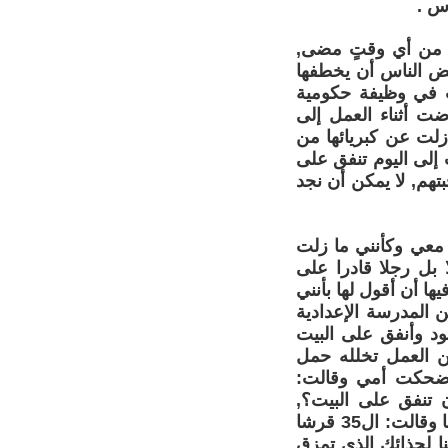
اس .
ر من أي وقتٍ مضى,
يلة , حاول بعض الناس أن يخطفها
ت في وظيفة حكومية
ضت أثناء العمل إلى
ازلت عن كبريائها من
 إلى اليوم تنفق على
بتهم, لا يمكن أن نجد
 معي وكأنني ما زلت
 بل رجلا قادرا على
 أن أقول لها بأنني
 وخرجت من المدرسة الإعدادية
ود وأنفق على البيت
لعشر ساعات من العمل تخلله حمل
 ضحكت أمي وقالت:
د بهذا المبلغ أن تنفق على البيت؟,
فوقفت أمامها بكل رجولة وقلت:نعم أستطيع, فضحكت والدموع تملئ عينيها وقالت: ال35 قرشا
 فيها, ال35 قرشا لا يكفن ثمنا لحذائك الذي تمزق