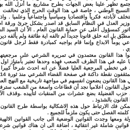
جتمع تظهر علينا بعض الجهات بطرح مشاريع ما أنزل الله ب
 النسبج الوطني ، خاصة في هذا الوقت الحرج الذي تحالفت
لف لأبادته فكرياً واقتصاديا وسياسياً واجتماعياً وعلميا . واذا
وزير العدل في النظام السابق قد اصدر بشكل جرئ ورقة اصل
تور كمسؤول أعلى عن حماية القانون العام . الاّ ان السيد ا
طبّق بل انه خلق قانوناً جديداً لم تالفه اية طائفة ولم يألفه دي
عي يوماً الابداع وإنما قام بواجبه كمبادرة فقط لرجل قان
ي .
ا هذا القانون معتمدون في تمريره الشرعي على مرجعيتهم
يا عليه في هذا الظرف الصعب فهذه وحدها تعتبر بأمتياز اول 
د في تخطي المرجعية العليا فضلاً عن انه احدث شرخاً كبيرا
 هذا القانون يضعون انفسهم في مواجهة تاريخية مع النهج الع
اً حول القانون اعلامياً نجد أن قطاعات واسعة من الشعب ستر
 حزب الفضيلة بضع عشرات من المنقبات لتأييده .وقذف الآ
لقانون بالشذوذ .
مكن فك الارتباط حول هذه الاشكالية بواسطة طرح القانون ل
لمته الفصل حتى يكون ملزماً للجميع .
ة ومعها وجدت القوانين الوضعية الى جانب القوانين الالهية 
وانين شاملة غير انتقائية ، اضافة الى ان هناك قوانين شرع