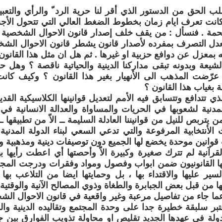
ب الحق من الدستور الذي أقر لنا حرية الرد ّ والرأي والتعبيرب
كانت تعرف ايام زمان بخطوط الضغط العالي التي تتحول الأجس
فحمة . فنسأل : من يقف خلف إصدار قانون الاحوال الشخصية 
يلاته بمعزل عن دوافع حزبية او غيرها . ثم هل ان مثل هذا القانو
 الشيعة وبدونه تبقى مداركنا الدينية والحياتية ناقصة ؟ وه
عرّضت المذهب الى الأنهيار بغير هذا القانون ؟ وكيف كان
 بغياب هذا القانون ؟
 تتدافع وتتسابق فيه الأمم لتعديل قوانينها الكلاسيكية القديم
دنية لشعوبها في الحريات والمساواة والعدالة الانسانية في 
 يتربص للنيل من قوانيننا العادلة السليمة ــ الاّ من تطبيقها ــ 
الأنتخابية المرفوعة والتي تدعي السعي لبناء الدولة المدني
قوانين موحدة يخضع لها الجميع دون توصيفات دينية ومذهبية و
رآنية لم تترك صغيرة وكبيرة الاّ وأحصتها أي اعطت رأيها بها
ها القانونيون ضمن ابواب وفصول ومواد وفقرات ودرجت المجت
السير عليها والاقتداء بها ، بل وحمايتها ايضا من التلاعب به
هها من قبل بعض الجبابرة والطغاة وذوي المصالح الآنية والوقتية 
ا جاء من تفاصيل مرعبة وغير واقعية في قانون الاحوال الش
عتبر سلبقة خطيرة جدا على وحدة المجتمع وتقاليده الدينية وا
دولة في عهدها الجديد تقليص او محاولة تذويب الفوارق بين ج