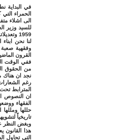
في البداية نطل
الحمراء التي 
الى اشلاء مت
1959 وتعد
لنا نحن ابناء
وفقهية صعبة 
القرون الماضية
ففي الوقت الذي
من الحقوق الم
نجد ان هناك من
رغم الشعارات 
المترابط تحت 
ان النصوص الق
الفقهاء ووضع
حللها ومللها 
تاريخياً لتشوي
وبغض النظر عم
هذا القانون ي
التي تحاول ال