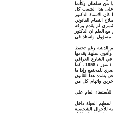
ها من سلطان وكأنما
 على هذا الشعب كل
 كان الاستاذ الدكتور
اح النظام القانوني
لشمري لم يقدم ورقة
ن مع العلم ان الدكتور
ون مسؤول واستاذ في
 الدينية رغم تحفظ
وأقوى سلبية يقدمها
 في الشارع العراقي
الذي اعتبره المثقفون نقطة داكنة في صفحة القضاء الشرعي منذ ثورة 14 / تموز / 1958 . كما
صري للمجتمع وإذا ما
فض بشدة هذا القانون
خرين واتهام كل من
لأستفتاء العام على
لتنظيم الحياة داخل
ية للأحوال الشخصية