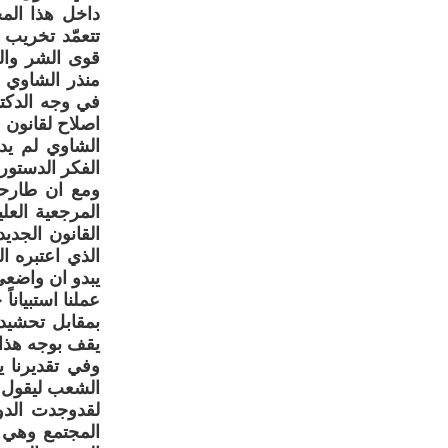
داخل هذا الم
تتعمّد تخريب
قوى الشر والتخ
منذر الشاوي 
في وجه الدكتا
اصلاح لقانون م
الشاوي لم يد
الفكر الدستور
ومع ان طارحو
المرجعية العل
القانون الجدي
يبدو ان واضعي
عملنا استبيان
بمقابل تحشيد
يقف بوجه هذا ا
وفي تقديرنا ي
الشعب ليقول ك
لقدوجدت الدول
المجتمع وهي ق