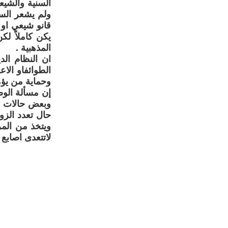
السنية والشي
ولم يشعر السن
يكن كاملاً ل
المذهبية .
ان النظام ال
الطوائفاو الاع
وحماية من يؤم
إن مسألة الوص
وبعض حالات جو
حال تعدد الزوج
ويتخذ من المر
لاتتعدى اصابع ا