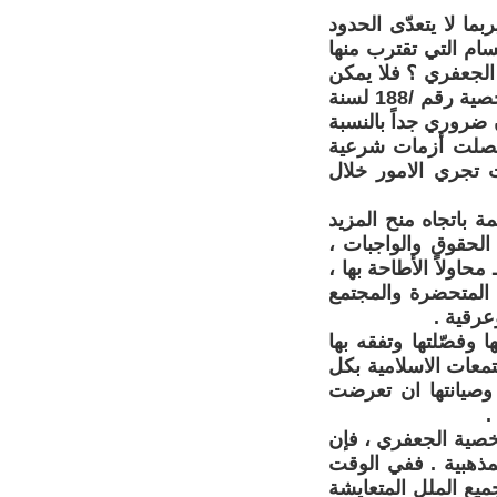
ما لا يتعدّى الحدود
ام التي تقترب منها
الجعفري ؟ فلا يمكن
للسيد وزير العدل التصرف بمفرده لأصدار قانون يشطر قانون الاحوال الشخصية رقم /188 لسنة
ن ضروري جداً بالنسبة
ل حصلت أزمات شرعية
ت تجري الامور خلال
ة باتجاه منح المزيد
الحقوق والواجبات ،
محاولاً الأطاحة بها ،
ة المتحضرة والمجتمع
عرقية .
 وفصّلتها وتفقه بها
معات الاسلامية بكل
ا وصيانتها ان تعرضت
.
خصية الجعفري ، فإن
لمذهبية . ففي الوقت
ميع الملل المتعايشة