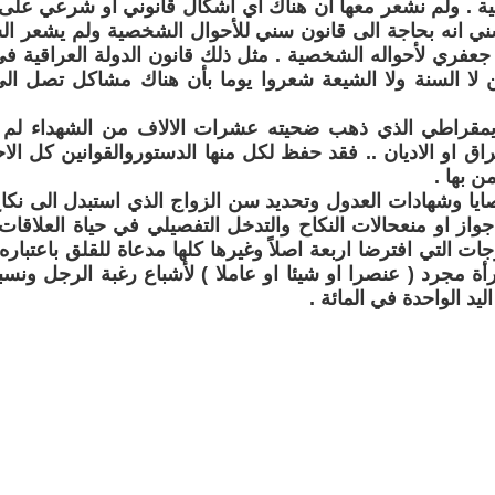
عية . ولم نشعر معها ان هناك اي اشكال قانوني او شرعي عل
ي انه بحاجة الى قانون سني للأحوال الشخصية ولم يشعر الش
كن لا السنة ولا الشيعة شعروا يوما بأن هناك مشاكل تصل 
ديمقراطي الذي ذهب ضحيته عشرات الالاف من الشهداء لم 
راق او الاديان .. فقد حفظ لكل منها الدستوروالقوانين كل الاح
ن بها .
ايا وشهادات العدول وتحديد سن الزواج الذي استبدل الى نكاح 
از او منعحالات النكاح والتدخل التفصيلي في حياة العلاقات
ات التي افترضا اربعة اصلاً وغيرها كلها مدعاة للقلق باعتباره
أة مجرد ( عنصرا او شيئا او عاملا ) لأشباع رغبة الرجل ونس
ليد الواحدة في المائة .