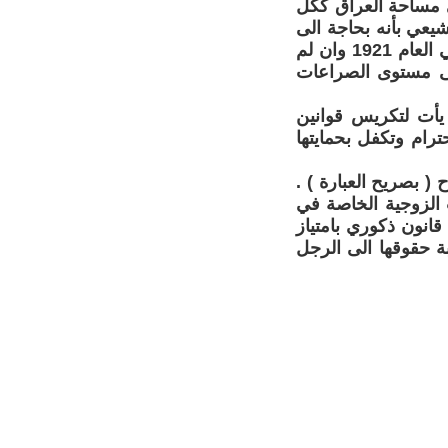
ى مساحة العراق ككل
يعي بأنه بحاجة الى
قانو شيعي او جعفري لأحواله الشخصية . مثل ذلك قانون الدولة العراقية في العام 1921 وان لم
الى مستوى الصراعات
يأت لتكريس قوانين
ترام وتكفل بحمايتها
( بصريح العبارة ) .
 الزوجية الخاصة في
 قانون ذكوري بامتياز
بة حقوقها الى الرجل