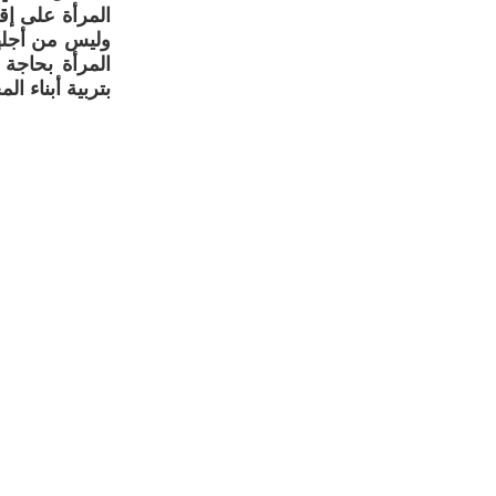
المرأة على إق
وليس من أجلها
المرأة بحاجة 
بتربية أبناء ال