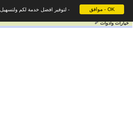
موافق - OK
لتوفير افضل خدمة لكم ولتسهيل ع
خيارات وادوات