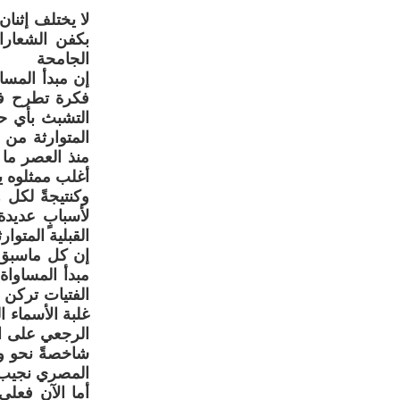
لا يختلف إثنا
بكفن الشعارا
الجامحة
إن مبدأ المسا
فكرة تطرح في
التشبث بأي حب
المتوارثة من
منذ العصر ما 
أغلب ممثلوه ي
وكنتيجةً لكل
لأسبابٍ عديد
القبلية المتوا
إن كل ماسبق ذ
مبدأ المساواة
الفتيات تركن 
غلبة الأسماء ا
الرجعي على ال
شاخصةً نحو وع
المصري نجيب م
أما الآن فعلي