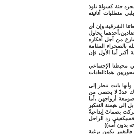
جرد جثة كسولة تلوذ
بي متطلبات أنانيته
اتنا الشرقية،وإن أي
ادين،أحدهما يحاول
صارع من أجل أفكاره
ه بالصحراء المقامة
 أكبر أما الأول فإن
ي محيطنا الإجتماعي
وريين هما:العادات
أنها باتت تنظر إلى
اك عددٌ لا يحصى من
صومعة أزواجهن ،أما
ل إلى هيمنة التفكير
ركت بصماتً إبداعيةً
فسيكفيني رد الراحل
ه بدون أمه))
فالتغيير يكمن برغبة