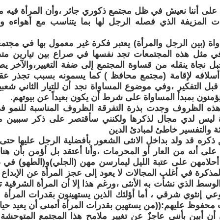
ن على أننا نعيش في ظل مجتمع ذكوري جائر ،وأن المرأة فيه م
ت المزيفة الذي فصله الرجل لها بما يتناسب مع أهواءه ويل
واة (بين الرجل والمرأة) يعتبر فكرة غير معمول بها في مجتمع
 مثل هذه المجتمعات تجد نفسها في صراع بين تيارين متض
ل نجاة ينقله من قساوة المجتمع إلى ضفة التغيير،والآخر ي
 أسلافه لإقامة (مجتمع محافظ ) كما يسمونه بسبب تجذر عقل
قبل التفكير ،وفي موضوع المساواة نجد أن للتيار الثاني شعبية
ؤمنون بمبدأ المساواة على شرط أن يكون بعيداً عن بيوتهم.
 هذه الظروف وجدت بذرة التفرقة الظروف المناسبة للنمو ف
ة ليس لدي مجال لذكرها ولكنني سأقتصر على ذكر سببين مح
رثة والتفسير خاطئ لمبادئ الدين
كره قد ولد بداخل الانثى الشعور بأفضلية الرجل عليها حتى و
 على أنه من العار أو المحرمات ،وأنا أعتقد بل أؤمن بأن هن
أحلامهن على عتبة الليل ليمارسن مهن (الجلي)و(الطهو) في 
لمذكرة في أغلب المجالات لا يعود إلى عجز المرأة عن الإبداع ب
وسط الذي نشأت به الأنثى ،ورغم هذا إلا أن المرأة الشرقية ت
ي إنثوي شرقي ، أما أؤلئك الذين يستهينون بقدرات المرأة 
حفوظ عليهم:((من يستهين بقدرات المرأة أتمنى أن يعيد حيات
 أن أبين بأنني عاجزٌ عن تغيير ملامح هذا المجتمع المتوحشة 