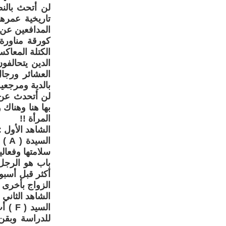
لن أتحث بالن
تاريخية عمرها
المدافعين عن 
كورقة مناورة
الكتلة المعاك
الدين يتحالف
العشائر ورجا
بالدية ومرجعية
لن أتحدث عن 
بها هنا وهناك
المرأة !!
الشاهد الأول :
الس
سلامتها وفعال
باب هو الرجل
الزواج بأخرى 
الشاهد الثاني :
السي
للدراسة وبقن 