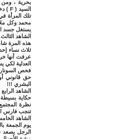
بحرية ، ومن ت
السيد
تلك المرأة في
محمد وكل ملائ
يستغل جسد الم
الشاهد الثالث 
هذه المرة شا
ثلاث نساء إحد
العدلية لكي ي
فحص السونار 
حق قانوني أو
البشري !!!
الشاهد الرابع :
حكاية بسيطة 
نظرة المجتمع ل
تنجب فارس ال
الشاهد الخام
يوم الجمعة با
الرجل يصعد ف
وبقية الأحمال