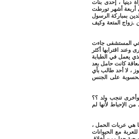
 دينيا ، إحدى بنات
والي أربعة أشهر تورطت
لدين بمباركة الرسول
 .زواج المتعة وكيف
 في المستشفى جاءت
وعند اقترابها أكثر
ء أيضاً .. بعد خروجهن من غرفة السونار جاء السيد ( G ) الذي يعمل في الطبابة
معاقة كانت حامل بعد
، لا أحد طالب بأي
ر محسوبة على الجنس
 وأخرى تنجب ولد ؟؟
من الإحباط لأنها لم
ها هي عربات الحمل ،
لعربة مع الحيوانات
 صحية جدا ومن أخلاق