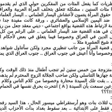
ظريات كما يفعل المئات من المفكرين حولي الذي لم يقدم
 مئات السنين ، مشكلة تتعلق بتخلف المرأة العربية والعراقي
حقوق المرأة ينتمون لأعشاش اليسار العلماني .. اليسار العلمان
 ضد اليمين الإسلامي والعشائري ، ورقة كانت مفيدة جدا 
سة لارتباط هذه القضية بواقع اجتماعي - ديني معقد جعل من 
ون في هذه القضية ضد اليسار العلماني .. على الرغم من كل
ل الدين في العراق وخصوصا فيما يتعلق في بعض لأحكام الت
 شيخ العشيرة مثلا ..
قضية المرأة من جانب تنظيري مجرد ولكن سأتناول شواهد 
 وخصوصا وأنا أعيش في جنوب العراق .. جنوب العراق الذي يمث
يدة ( A ) متزوجة من خمس سنين لم تنجب أطفال منذ ذلك الوقت وك
ية جهازها التناسلي ولكن صاحب الجلالة الزوج المحترم لم يذ
 .. بقت تلك السيدة محتارة وخصوصا من كلام الناس وكلام 
أكثر قبل أسبوعين سمعت بأن السيدة ( A ) انتحرت بحرق نف
!!؟؟؟
د ( F ) أب لثلاث بنات وهو أرستقراطي ميسور الحال ، هذا السيد 
فقط على الابتدائية .. بعد سقوط بغداد بدأت الأحزاب الدي