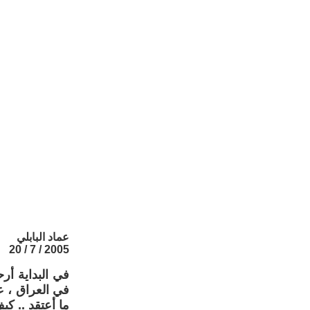
عماد البابلي
2005 / 7 / 20
في البداية أر
في العراق ، ع
ما أعتقد .. كي