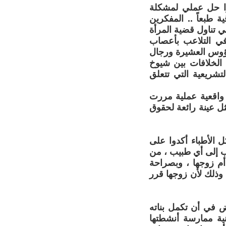
وا حل عملي لمشكلة
ة طبعاً .. المفكرين
ي تناول قضية المرأة
في التلاعب بأعصاب
رؤوس العشيرة ورجال
 الخلافات بين شيوخ
شريعية التي تتعلق
واقعية عملية مررت
ل عينة رائعة لحقوق
ل الأطباء أكدوا على
هب إلى أي طبيب ، من
أم زوجها ، وبصراحة
سها في الحمام وذلك لأن زوجها قرر
رفض في أن تكمل بناته
نية ممارسة أنشطتها