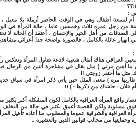
!!؟؟
س :
سيدة (SS ) أم لتسعة أطفال وهي في الوقت الحاضر أرملة بلا معي
ة من رجل عمره ثلاث وخمسين عاما ، حالة المرأة في الوق
الصدقات من أهل الخير والإحسان ، أعتقد أن الحالة لا تحت
 انهيار عائلة بالكامل ، فالصورة واضحة جدا أعزائي مشاهدي
:
عبي العراقي هناك أمثال شعبية لاذعة تتناول المرأة وتعكس رأي
 ما أهين مرتي ) مثل يقال في مشاجرة أثنين من الرجال فيق
 مثل ما أحتقر زوجتي !!
طاريها مره ) معنى المثل حين يأتي ذكر امرأة في سياق حدي
 فلان - حاشاك من ذكرها - ) !!
صار واقع المرأة العراقية بالكامل لكون المشكلة أكبر بكثير م
وق مسلوبة ولكن القضية أعمق بكثير في حالة من التخلف ا
لمرأة العراقية والشرقية عموما والمطلوب منا أعاده تأهيل المر
ة وحمايتها من مخالب قوانين الدين والعشيرة ..