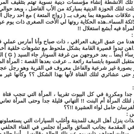
لك الأنشطة إنشاء مؤسسات دينية نسوية تهتم بتثقيف المرأة
 ( F ) دخلت لتلك الحوزة الدينية بمباركة من الأب الفاضل ، وبعد ح
 علاقات مشبوهة بما يعرف بــ ( زواج المتعة ) مع أحد رجال ا
كة السماء..هذه الحكاية روتها لي الأخت الصغرى ذات يوم عن
رأة فيه أبشع استغلال !!
:
هدنا من عمق الريف العراقي ، ذات صباح وأنا أمارس عملي
اهن تبدوا قصيرة القامة بشكل ملحوظ مع تشوهات خلقية أخرى 
عرفت أنها خرسا
ستقبل النسوة بابتسامة رائعة .. عرفت بعدها القصة : المرأة ال
بصورة غير شرعية والفاعل معروف في القرية وهو رجل عجوز 
 حتى عشائري لتلك الفتاة لأنها بهذا الشكل ؟؟ وكأنها غي
جدا ومكررة في كل البيوت تقريبا ، المرأة التي تنجب فتاة
تلك المرأة أم البنت !! التهاني قليلة جدا وحتى المرأة تعاني 
فرسان حامل لواء العشيرة !!؟؟
س :
لذات ينزل أهل الريف للمدينة وأغلب السيارات التي يستعملون
ي المقدمة بجانب السائق والمرأة تجلس في الفناء الخلفي ل
 .. سئلت إحداهن ذات يوم عن تلك الحالة وقالت لي أنها حالة