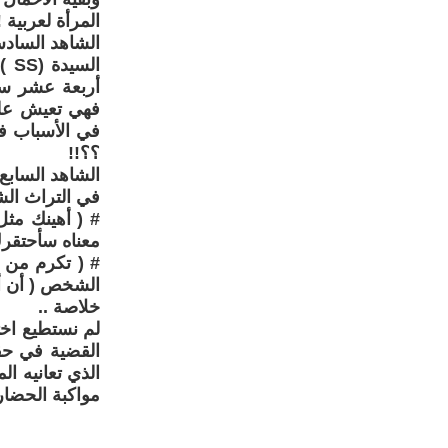
المرأة لعربية 
الشاهد الساد
ال
أربعة عشر سن
فهي تعيش على 
في الأسباب في
؟؟!!
الشاهد السابع 
في التراث الش
# ( أهينك مثل
معناه سأحتقرك
# ( تكرم من 
الشخص ( أن أم
خلاصة ..
لم نستطيع اخت
القضية في حق
الذي تعانيه ا
مواكبة الحضار