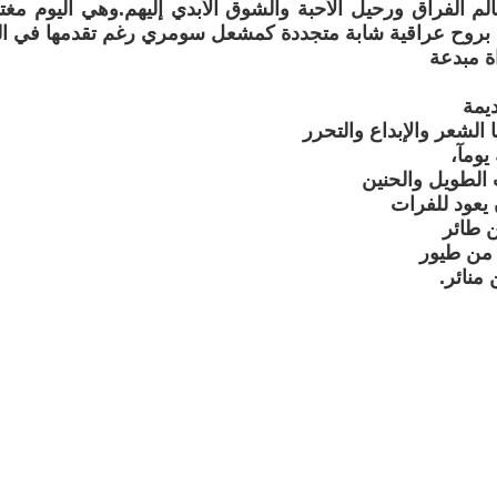
لم الفراق ورحيل الأحبة والشوق الأبدي إليهم.وهي اليوم مغت
 بروح عراقية شابة متجددة كمشعل سومري رغم تقدمها في ال
ة مبدعة
يمة
ا الشعر والإبداع والتحرر
يومآ،
 الطويل والحنين
ن يعود للفرات
ن طائر
 من طيور
 منائر.