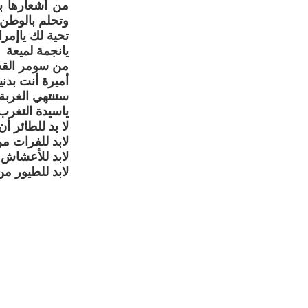
من أشعارها بأ
وتحلم بالوطن
تحية لك ياإمرا
يانجمة لميعة
من سومر القد
أميرة أنت بدني
ستنتهي الغربة 
ياسيدة التغرب
لا بد للطائر أ
لابد للفرات م
لابد للأعشاش
لابد للطيور من