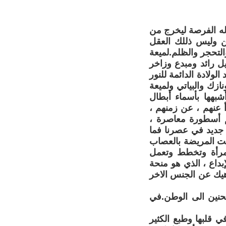
 له الفرصة ليخرج من
ين وليس ذللك العقل
والتحجر والظلم.لميعة
ل رائد ومبدع وزاخر
ولادة الدائمة للنور
نازك والبياتي ولميعة
شبهها بأسماء أبطال
 عنهم ، عن زمنهم ،
هم أسطورة معاصرة ،
ن جديد في عصرنا فما
بت المريضة بالعصاب
مرأة وتخطط وتعمل
بداع ، الذي هو منحة
اهيك عن الجنس الاخر
لحنين الى الوطن.في
 قلبها وطبع الكثير