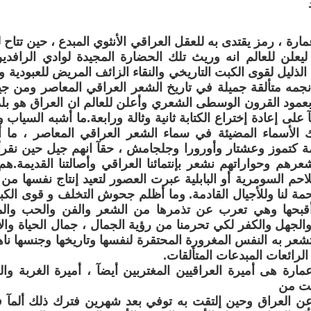
ارة ، رمز يقتدى به للعقل العراقي الأنثوي المبدع ، حين تتاح
ليعلن للعالم انه وريث تلك الحضارة المجيدة لوادي الرافد
 الذليل لقوى الكبت التاريخي والنقاء الزائف المريض للعبودية 
جمه متألقة جميلة في تاريخ الشعر العراقي المعاصر ومن جي
بعمود القرون الوسطى الشعري وأعلن للعالم ان العراق هو بلد ال
آ على إعادة إختراع الكتابة ثانية وثالة ورابعة.ما أشبه السياب و
ك الأسماء المضيئة في سماء الشعر العراقي المعاصر ، ما أ
مة كتموز وعشتار وأورورا وجلجامش ، حقآ انهم جيل حين نقرأ
رهم وحواراتهم نشعر بإنتمائنا العراقي وأصالتنا القديمة.
احم السومرية أو البابلية عبرت العصور لتعيد إنتاج نفسها م
مة لنا وللأجيال القادمة. وما أظلم جحوش التخلف و قوى الك
أقبحها وهي تعرب عن تذمرها من الشعر والفن والحب وال
والجهل والكفر لكي تحرمنا من رؤية الجمال ، جمال الحياة والإ
تشعر به النفس المغرورة المحتقرة لنفسها وتاريخها وجنسها ن
لرائعات المبدعات المتألقات.
ارة هى أميرة العراقيين المغتربين أيضآ ، أميرة الغربة وا
ست من
ن العراق وحين إلتقت به توفي بعد شهرين فترك ذلك ألمآ في