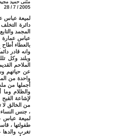
مثنى حميد مجيد
2005 / 7 / 28
لميعة عباس عم
دائرة التخلف 
المجمد والتابع
عباس عمارة ن
بالعطاء أطاح 
وانه قادر دائم
وبلند وكل تل
الملاحم القدي
عن حياتهم وشع
واحدة من المل
أجملها من ملح
والظلام وما 
لإشاعة القبح 
من الخالق لا 
، جنس النساء ا
لميعة عباس عم
طفولتها ، قا
تغرب والدها ع