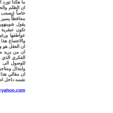
ما هكذا تورد ال
ان الظلم والح
خاصاً (يصعب ا
محافظاً يسير ب
يقول شوبنهور(
تكون عبقرية ل
عواطفها ورغبا
والاجتماع هذا
ان العقل هو ول
ان من يريد من
الفكري الذي 
للوصول الى مر
وابتذال ومتاجر
ان مقالي هذا 
نفسه داخل اطا
@yahoo.com