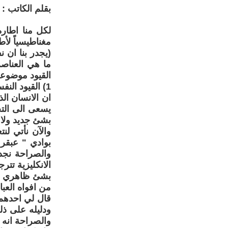
بقلم الكاتب 
لكل منا اطاره
مغناطيسياً لأ
(يجدر بنا ان 
ما هي العناصر
القيود موضوعة 
1) القيود النفسية 2) القيود الاجتماعية 3) القيود الحضارية ... علي الوردي / خوارق اللاشعور) ...
ان الانسان ال
يسعى الى التح
بشئ جديد ولا تظ
والآن نأتي لن
بوادي " عبقر 
والصراحة نجد 
بشئ ظاهري بسي
من افواه العباق
قال لي احدهم 
ودليله على ذل