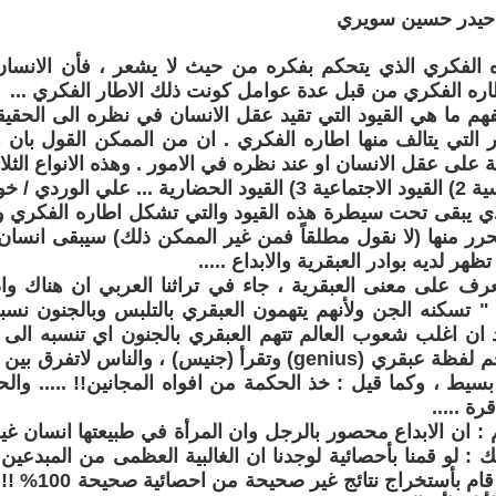
: حيدر حسين سويري
 الفكري الذي يتحكم بفكره من حيث لا يشعر ، فأن الانسان غ
طاره الفكري من قبل عدة عوامل كونت ذلك الاطار الفكري ...
نفهم ما هي القيود التي تقيد عقل الانسان في نظره الى الحقيقة
 التي يتالف منها اطاره الفكري . ان من الممكن القول بان ه
على عقل الانسان او عند نظره في الامور . وهذه الانواع الثلا
ذي يبقى تحت سيطرة هذه القيود والتي تشكل اطاره الفكري ولا
رر منها (لا نقول مطلقاً فمن غير الممكن ذلك) سيبقى انسان رتي
هر لديه بوادر العبقرية والابداع .....
تعرف على معنى العبقرية ، جاء في تراثنا العربي ان هناك 
" تسكنه الجن ولأنهم يتهمون العبقري بالتلبس وبالجنون نسبو
ان اغلب شعوب العالم تتهم العبقري بالجنون اي تنسبه الى 
الانكليزية تترجم لفظة عبقري (genius) وتقرأ (جنيس) ، والناس
ط ، وكما قيل : خذ الحكمة من افواه المجانين!! ..... والحق
رة .....
: ان الابداع محصور بالرجل وان المرأة في طبيعتها انسان غير 
ك : لو قمنا بأحصائية لوجدنا ان الغالبية العظمى من المبدعين 
والصراحة انه قام 