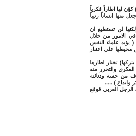
ن لها اطاراً فكرياً
منها انساناً رتيباً
ولكنها لن تستطيع ان
 في الامور من خلال
 ( يؤيد علماء النفس
ق محيطها على اعتبار
تركها) تختار اطارها
الفكري والتحرر منه
عرف من خسة ودنائنة
ابداع ) .....
 الرجل العربي قوقع