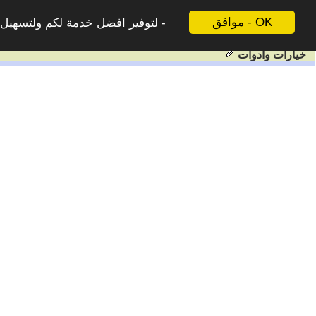
موافق - OK
لتوفير افضل خدمة لكم ولتسهيل ع
خيارات وادوات