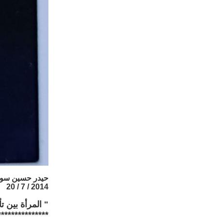
حيدر حسين سو
2014 / 7 / 20
" المرأة بين ت
***************