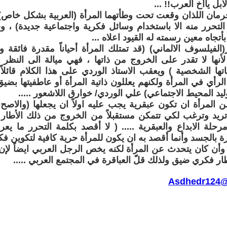
أبل ياأخ العرب!! ...
رمان اللذان وقعت تحت وطأتهما المرأة (العربية بشكل خاص) كوّ
لتحرر منه الا باستخدام وسائل فكرية واجتماعية جديدة) ، وجعل 
أتجاه معين رسمته له القيود اعلاه ...
الفيلسوف الالماني) (قد تمتلك المرأة أحياناً مقدرة فائقة 
أنها لا تقدر على الخروج من ذاتها ، فهي ميالة الى النظر
تها الشخصية ) ويعقب الاستاذ الوردي على هذا الكلام قائلاً
 الرأي في المرأة ولكنهم يعللون ذاتية المرأة أو عاطفيتها بضي
يد المحيط الاجتماعي) علي الوردي/ خوارق اللاشعور .....
 المرأة ان تكون عبقرية يجب عليه اولاً ان يجعلها (والاصح ي
تريد وترغب لكي تتمكن مستقبلاً من الخروج من ذلك الأطار 
حلة الابداع والعبقرية ..... ( لا أقصد بكلمة التحرر ما ي
ة بالجسد وأنما أقصد به ان يكون للمرأة حرية كافية لتكوين فكر و
وأن كان يتحدث عن المرأة لكنه يخص الرجل العربي ايضاً لإن
ر فكري ضيق ولذلك قلّ العباقرة في المجتمع العربي .....
Asdhedr124