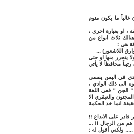
الباً ما يكون منوم
 ، او بعبارة اخرى ،
نالك ثلاث انواع من
ثة هي :
 يتحرر منها او حتى
باً محافظاً لا يأتي
وادي في اليمن يسمى
ه الى ذلك الوادي ،
" الجن " ففي اللغة
 لاتفرق بين المجنون والعبقري الا
يقة انما خذ الحكمة
قادر على الابداع !!
هم من الرجال !! ...
بأستخراج نتائج غير صحيحة من احصائية صحيحة 100% !! ..... ولكني أقول له :