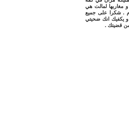
ة مليكة مزان في كفة
و مغاربها لمالت هي
دم . شكرا على جميع
 و يكفيك انك ضحيتي
من قضيتك .