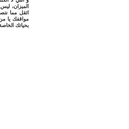
و انني لا اتك
الميزان، ليس
اثقل مما نتص
مواقفك يا من
بحياتك الخاصة