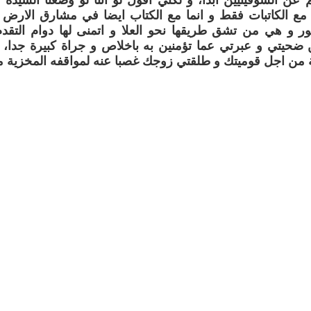
لم عن الشوفينيين ابدا، و لكني اقول لو اننا لو وضعنا السيد
 مع الكاتبات فقط و انما مع الكتاب ايضا في مشارق الارض 
ور و هي من تشق طريقها نحو العلا و اتمنى لها دوام التق
 ضحيتي و عبرتي عما تؤمنين به باخلاص و جراة كبيرة جدا،
 من اجل قوميتك و طلقتي زوجك غصبا عنه لمواقفه المخزية 