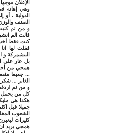
الإعلان موجها
وهي إهانة ف
الدولية ، أو 
الصنف والوزن 
و من ثم كتبت
قالت الم انش
كنت فقط أخشى
فقلت لها ان
البيشمركة و 
بل عار على ال
همجي من أجل 
... جميعا مث
الغابر ... شكر
و من ثم اردفت
كل من يحمل فك
هكذا هي مليكة
جميلا قبل اكث
الشعوب المغلوب
كثيرات ليعبرن
همجي يريد ان 