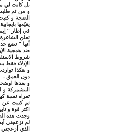
بل كانت لي مو
و من ثم طلبت
الضجة و كتبت 
يقيٌمها بايجاب
في إطار " إيما
تعلن الشاعرة ا
أنها " تضع خد
ضد همجية الإر
شروط الاستفا
الإدلاء فقط بب
و هكذا توارد
دون العمق .
و بعدها اوضح
البيشمركة و ل
تقراه نسبة كبي
ثم كتبت عن م
اكثر قوة و تاي
وجدت هذه الصو
لم تزعجني أبد
الذي أزعجني 