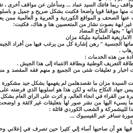
اقف ربما فاتتك السيد عماد ... وسأعلن عن مواقف أخرى ، ت
 منها موقفا قويا واضحا فكتبت بشكل صريح و جميل و باسلوب
عنها الصحف و المواقع الكوردية و العربية و العالمية ممن يع
ية غير ابهة بصوت نشاز من المتعصبين هنا و هناك، فكتبت:
نها " بجهاد النكاح المضاد
لامازيغية العلمانية مليكة مزان
ماتها الجنسية " رهن إشارة كل من يرغب فيها من أفراد الج
هاب .
دة من هذه الخدمات :
طاقة التعريف الوطنية وبطاقة الانتماء إلى هذا الجيش .
ت اخبار و تعليقات شتى من الجميع و منهم فقه المقصد و م
ت السيدة مزان ما تقصدهلمن لم يفهمها بشكل جيد مشكورة و
يس جهاد النكاح بذاته و لكن هذا هو اسلوبها الذي فرضته عل
رة من القراء في انحاء العالم، و اثرت على الراي العام بشكل ا
ا يسيء اليها من نشر صور لها بتعليقات غير لائقة و اوضح
يدا للبيشمركة و الشعب الكوردي قائلة :
رة تسافر عبر الفيسبوك ...
ا
فيها هو أن صاحبها أساء إلي كثيرا حين تصرف في إعلاني و