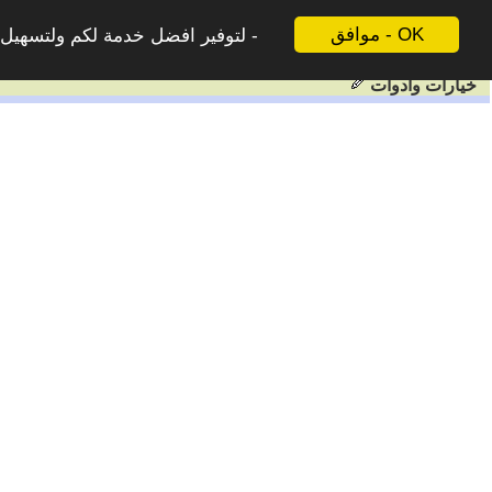
موافق - OK
لتوفير افضل خدمة لكم ولتسهيل ع
خيارات وادوات