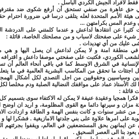
 فقط لأفراد الجيش الكردي الباسل .
ي حق عاهرة من صنفي تستحق أن أرفع شكوى ضد مقترفها
إلى هيئة الأمم المتحدة لعله يتلقى درسا في ضرورة احترام 
وعدم المس بكرامتهن ...
 كثيرا عن انتقادها لداعش و عندما كلمتني على الدردشة ا
ر شيء على صفحتك لاسباب و من مصلحتك الخاصة، قائلة :
 عليك من أي تهديدات .
ا في منطقة امنة و لا يمكن لداعش ان يصل اليها و هي 
الشعب الكوردي، فكتبت على صفحتي موصفا داعش و اقترافه ل
إنسانية في الشرق الاوسط كما في باقي أنحاء العالم أن تس
اجتثات ما تحقق من المكاسب البشرية العالمية في ما يتعل
قفين وسياسيين وحقوقيين من اجل التصدي لكل أشكال الهمجي
ا لك الأستاذ عماد على مواقفك النضالية الصلبة ودم مخلصا لكل 
 قائلة :
را همجيا وعقيدة عنيفة لا يمكن له الاكتفاء سوى بتسميم كل ال
 مزان و سيرتها دائما مع القوى المظلومة، و اريد ان اوضح ا
ر من عشر سنوات و كانت بنفس الهمة و الطاقة و ازدادت الا
ة على امرها علاوة على بني جلدتها الامازيغية . فشكرا لها و ا
 عن ايمانهن بحق المستضعفين في العالم، ويقفوا بجرئتهم ا
يعود بنا الى العصر السحيق .