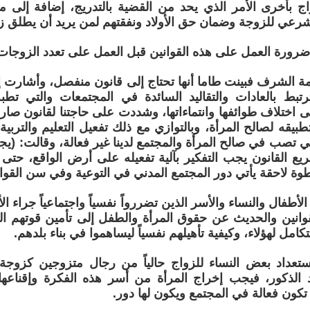
اج بأخرى الأمر الذي يحد من القضية بالتدريج، إضافة إلى م
رعي للزوجة وضمان حق الأولاد ونفقتهم لمن يريد أن يطلق زو
ورة العمل على هذه القوانين قبل العمل على تعدد الزوجات
مة الشرف فبينت طاما أنها تحتاج إلى قانون منفصل، وأشارت إلى
تبط بالعادات والتقاليد السائدة في المجتمعات والتي ت
 اختلاف طوائفها وانتماءاتها، وشددت على حاجتنا لقانون صا
طبيقه لصالح المرأة، وبالتوازي مع ذلك تفعيل التعليم والتربية
التي تصب في صالح المرأة والمجتمع لدينا غير فعالة، وقالت: (ي
ع القانون يجب التفكير بآلية تفعيله على أرض الواقع، حتى ت
وة لاحقة يأتي دور المجتمع المدني في التوعية وفي سن القوان
لأطفال والنساء والأسر الذين تضررواً نفسياً واجتماعياً جراء ال
وانين والحديث عن حقوق المرأة والطفل إلى تأمين قوتهم ال
تكامل لهؤلاء، وكيفية تأهيلهم نفسياً ليساهموا في بناء بلدهم.
تعداد بعض النساء للزواج حالياً من رجال متزوجين كزوجة ثان
 الذكور، فيجب إخراج المرأة من أسر هذه الفكرة وإقناعها
 تكون فعالة في المجتمع ويكون لها دور.