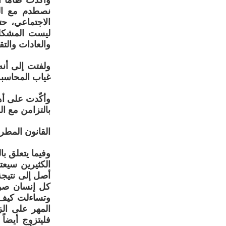
وأكدت طاما أ
نصطدم مع ال
الاجتماعي، حت
ليست المشكلة 
والعادات والتقا
ولفتت إلى أن
غياب المحاسبة،
وأكّدت على أهم
بالتزامن مع ا
القانون المطر
وفيما يتعلق ب
الكثيرين سيعت
أصل إلى نتيجة
كل إنسان صوب
وتساءلت كيف ب
المهر على ال
فليتزوج أيضا