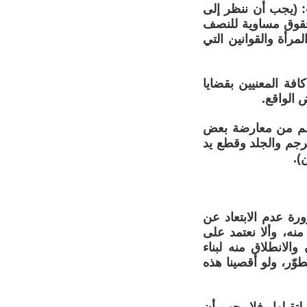
ت: (يجب أن ننظر إلى
حقوق مساوية للنصف
رأة والقوانين التي
افة المعنيين بقضايا
 الواقع.
لرغم من معارضة بعض
الرجم والجلد وقطع يد
).
رة عدم الابتعاد عن
نه، وألا نعتمد على
والانطلاق منه لبناء
تمعنا بعيده عن التطوّر، ولو أقصينا هذه