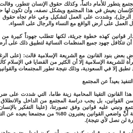
مجتمع يتطور للأمام دائماً، وكذلك حقوق الإنسان تتطور، وقال
كإنسان يعيش في هذا المجتمع ويشكل نصفه، وأن تكون لها 
و الرجل)، وشددت على العمل لتشكيل وعي عام تجاه حقوق الم
 العمل على أرض الواقع مع النساء والرجال على السواء.
دار قوانين كهذه خطوة جريئة، لكنها تتطلب جهوداً كبيرة من ك
أن تتكافل جهود جميع المنظمات النسائية لتطبيق ذلك على أرض
ارض بعض بنود القانون مع الشريعة الإسلامية قالت: (على ا
رأة للشريعة الإسلامية إلا أن الكثير من القضايا في الإسلام ك
 تطبق إلا في السعودية، وذلك نتيجة تطور المجتمعات والقوانين
نفيذ بعيداً عن المجتمع
ا القانون التقينا المحامية زينة طاما، التي شددت على ضرو
ن القوانين، بل يجب دراسة المجتمع من الداخل والانطلاق م
ع ونبني عليه قوانين وفق تصورتنا، (علينا التفكير بالإنسان 
المجتمع، خاصة أنَّ واضعي القوانين يعتبرون 80% من مج
رة لن نصل لأي نتيجة).