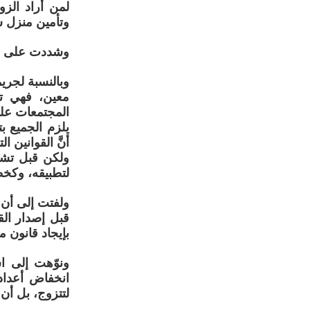
لمن أراد الزو
وتأمين منزل ش
وشددت على ضر
وبالنسبة لجري
معين، فهي تر
المجتمعات على
يلزم الجميع بت
أنَّ القوانين 
ولكن قبل تشري
لتطبيقه، وكخط
ولفتت إلى أن ا
قبل إصدار الق
بإيجاد قانون م
ونوّهت إلى اس
انخفاض أعداد
لتتزوج، بل أن