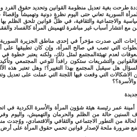
دة طرحت بغية تعديل منظومة القوانين وتحديد حقوق الفرد وو
مرأة السورية تعاني حتى اليوم نظرة دونية وتهميشاً وإقصاءً 
ياسية والاجتماعية والثقافية، في ظلِّ قوانين تلحق الظلم بها
من مع انتشار أسباب غير مباشرة لتهميش المرأة كالفساد والفق
راحات التي صدرت مؤخراً في إحدى مناطق الجزيرة السورية،
خطوات التي تصب في صالح المرأة، وإن كان تطبيقها على 
معوقات لعدم تهيئةالمجتمع لمثل ذلك، ولكنه يعتبر خطوة في ط
القوانين والتشريعات ستكون رافداً للوعي المجتمعي وتأكيد
لسؤال هل سيقبل المجتمع بهذا التغيير؟! وهل تعتبر هذه الآ
ن الاشكالات التي وقعت فيها اللجنة التي عملت على تعديل وتغيي
والأسرة؟؟
جديدة
 أمينة عمر رئيسة هيئة شؤون المرأة والأسرة الكردية في اتصا
ف السنين حالة من الظلم والحرمان والتهميش، واليوم وف
حالة من التطور الاجتماعي والثقافي والاقتصادي، ووُجدت من
ضع ضرورة ملحة لإصدار قوانين تحمي حقوق المرأة على أرض ا