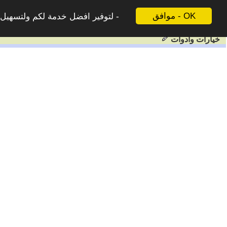
موافق - OK
لتوفير افضل خدمة لكم ولتسهيل ع
خيارات وادوات