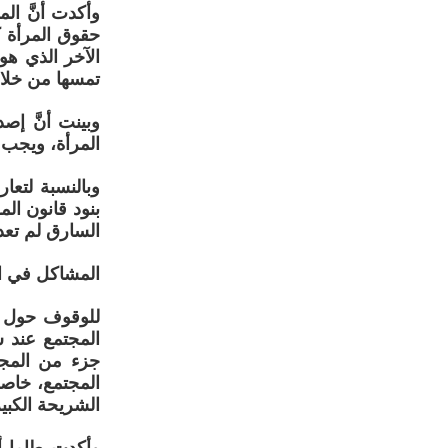
وأكدت أنَّ ال
حقوق المرأة 
الآخر الذي ه
تمسها من خلال
وبينت أنَّ إص
المرأة، ويجب 
وبالنسبة لتع
بنود قانون الم
السارق لم تعد
المشاكل في الت
للوقوف حول هذ
المجتمع عند س
جزء من المجتم
الشريحة الكبي