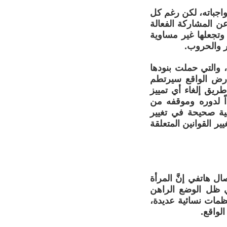
اجباته، لكن رغم كل
عن المشاركة الفعالة
 وتجعلها غير مساوية
ر والحروب.
 والتي حملت بنودها
أرض الواقع سيرتطم
ريق إلغاء أي تمييز
اً لدوره وموقفه من
لية صحيحة في تغيير
ر القوانين المتعلقة
ل هاتفي إنَّ المرأة
ي ظل الوضع الراهن
ظمات نسائية عديدة،
لواقع.