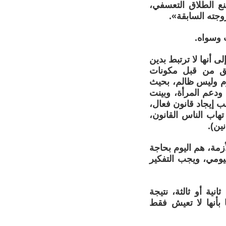
نع الطلاق التعسفي،
جته السابقة».
 وسواه.
 أنها لا ترتبط بدين
طبق من قبل مكونات
رم وليس ظالم، بحيث
 ودعم المرأة، وبينت
جب إيجاد قانون فعال،
هاب الناس القانون،
ين).
أزمة، هم اليوم بحاجة
يومي، ويجب التفكير
ية أو ثالثة، نتيجة
 بأنها لا تعيش فقط