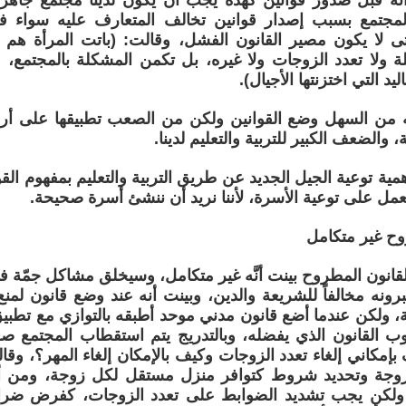
نه قبل صدور قوانين كهذه يجب أن يكون لدينا مجتمع جاهز ل
مجتمع بسبب إصدار قوانين تخالف المتعارف عليه سواء ف
ى لا يكون مصير القانون الفشل، وقالت: (باتت المرأة هم ا
ولا تعدد الزوجات ولا غيره، بل تكمن المشكلة بالمجتمع، و
ليد التي اختزنتها الأجيال).
ه من السهل وضع القوانين ولكن من الصعب تطبيقها على أر
 والضعف الكبير للتربية والتعليم لدينا.
ية توعية الجيل الجديد عن طريق التربية والتعليم بمفهوم القوا
لعمل على توعية الأسرة، لأننا نريد أن ننشئ أسرة صحيحة.
وح غير متكامل
القانون المطروح بينت أنَّه غير متكامل، وسيخلق مشاكل جمّة في
برونه مخالفاً للشريعة والدين، وبينت أنه عند وضع قانون لمن
، ولكن عندما أضع قانون مدني موحد أطبقه بالتوازي مع تطبيق
 القانون الذي يفضله، وبالتدريج يتم استقطاب المجتمع صوب
إمكاني إلغاء تعدد الزوجات وكيف بالإمكان إلغاء المهر؟، وق
زوجة وتحديد شروط كتوافر منزل مستقل لكل زوجة، ومن أر
ً ولكن يجب تشديد الضوابط على تعدد الزوجات، كفرض ضرائ