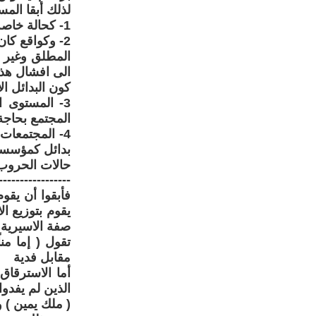
لذلك أبقا الم
1- كحالة خاصة وكمعاملة بالمثل
2- وكواقع كان
المطلق وغير 
الى افشال هذه
كون البدائل ال
3- المستوى 
المجتمع بحاجة 
4- المجتمعا
بدائل كمؤسسات
حالات الحروب 
-----------------
فأبقوا أن يقو
يقوم بتوزيع ال
صفة الاسيرية و
تقول ( إما من
مقابل فدية
أما الاسترقاق
الذين لم يفدوا
( ملك يمين ) و