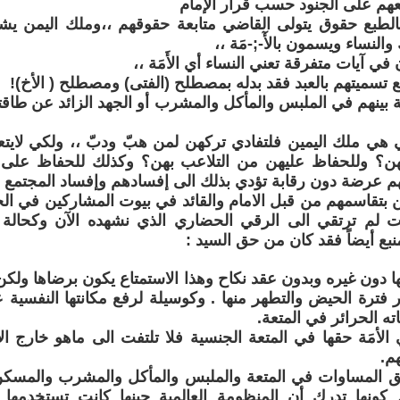
عهم على الجنود حسب قرار الإمام
 بالطبع حقوق يتولى القاضي متابعة حقوقهم ،،وملك اليمن 
والنساء ويسمون بالأٓ-;-مَة ،،
 في آيات متفرقة تعني النساء أي الأَمَة ،،
ع تسميتهم بالعبد فقد بدله بمصطلح (الفتى) ومصطلح ( الأخ)!
ة بينهم في الملبس والمأكل والمشرب أو الجهد الزائد عن طاقت
تي هي ملك اليمين فلتفادي تركهن لمن هبّ ودبّ ،، ولكي لا
؟ وللحفاظ عليهن من التلاعب بهن؟ وكذلك للحفاظ على ا
هم عرضة دون رقابة تؤدي بذلك الى إفسادهم وإفساد المجتمع 
بتقاسمهم من قبل الامام والقائد في بيوت المشاركين في الحر
 لم ترتقي الى الرقي الحضاري الذي نشهده الآن وكحالة م
نبع أيضاً فقد كان من حق السيد :
بها دون غيره وبدون عقد نكاح وهذا الاستمتاع يكون برضاها ولكن 
ار فترة الحيض والتطهر منها . وكوسيلة لرفع مكانتها النفسية ع
اته الحرائر في المتعة.
الأمَة حقها في المتعة الجنسية فلا تلتفت الى ماهو خارج ال
م.
حق المساوات في المتعة والملبس والمأكل والمشرب والمسكن
كونها تدرك أن المنظومة العالمية حينها كانت تستخدمها لل