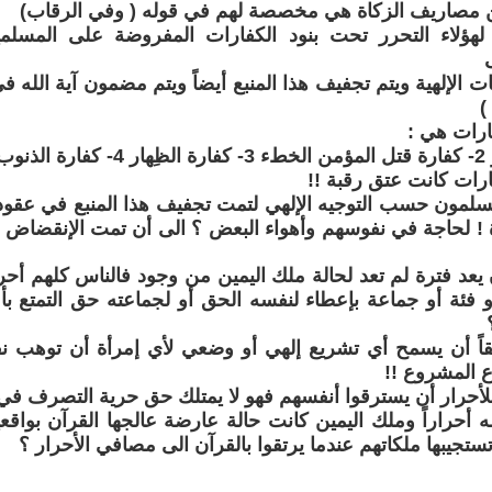
ن مصاريف الزكاة هي مخصصة لهم في قوله ( وفي الرقاب)
 لهؤلاء التحرر تحت بنود الكفارات المفروضة على المسلم
ات الإلهية ويتم تجفيف هذا المنبع أيضاً ويتم مضمون آية الله 
)
ارات هي :
رات كانت عتق رقبة !!
مسلمون حسب التوجيه الإلهي لتمت تجفيف هذا المنبع في عقو
 ! لحاجة في نفوسهم وأهواء البعض ؟ الى أن تمت الإنقضاض نها
 يعد فترة لم تعد لحالة ملك اليمين من وجود فالناس كلهم أحرا
و فئة أو جماعة بإعطاء لنفسه الحق أو لجماعته حق التمتع ب
اً أن يسمح أي تشريع إلهي أو وضعي لأي إمرأة أن توهب نفس
ع المشروع !!
للأحرار أن يسترقوا أنفسهم فهو لا يمتلك حق حرية التصرف في 
ه أحراراً وملك اليمين كانت حالة عارضة عالجها القرآن بواق
تستجيبها ملكاتهم عندما يرتقوا بالقرآن الى مصافي الأحرار ؟