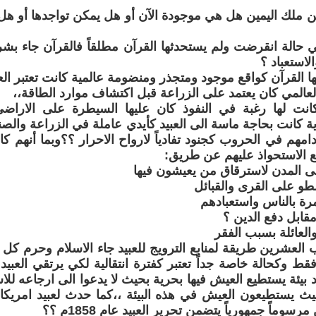
ن ملك اليمين هل هي موجودة الآن أو هل يمكن تواجدها أو هل
 حالة انقرضت ولم يستحدثها القرآن مطلقاً فالقرآن جاء بشري
لاستعباد ؟
ا القرآن كواقع موجود ومتجذر ومنضومة عالمية كانت تعتبر الع
 العالمي كان يعتمد على الزراعة قبل اكتشاف موارد الطاقة،،
كانت لها رغبة في النفوذ كان عليها السيطرة على الاراضي
ة كانت بحاجة ماسة الى العبيد كأيدي عاملة في الزراعة والصن
امهم في الحروب كجنود تفادياً لارواح الاحرار ؟؟وبما أنهم كان
ع الاستحواذ عليهم عن طريق:
 العشرين طريقة لمنابع الترويج للعبيد جاء الاسلام وحرم كل ه
 فقط وكحالة خاصة جداً تعتبر كفترة انتقالية لكي يرتقي العب
 بيئة يستطيع العيش فيها بحرية بحيث لا يدعوا الى ارجاعه للاس
حيث يستطيعون العيش في هذه البيئة ،،كما حدث لعبيد امريكا
رسوماً جمهورياً يتضمن تحرير العبيد عام 1858م ؟؟