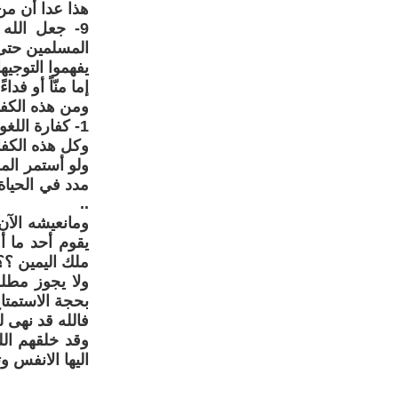
هذا عدا أن م
9- جعل الله
المسلمين حتى
يفهموا التوجيه
إما منّاً أو فداءً 
ومن هذه الكف
1- كفارة اللغو 2- كفارة قتل المؤمن الخطء 3- كفارة الظِهار 4- كفارة الذنوب
وكل هذه الكفا
ولو أستمر ال
مدد في الحياة
..
ومانعيشه الآن
يقوم أحد ما أ
ملك اليمين ؟؟
ولا يجوز مطلق
بحجة الاستمتا
فالله قد نهى 
وقد خلقهم الل
اليها الانفس و