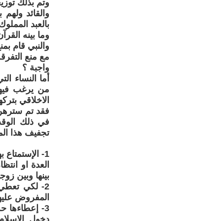
وتم بذلك توزي
والقائد ولهم
بالعبد المملوك 
وما بينه القرآن
والنبي قام بمن
مع منع التفرق
واجبة ؟
أما النساء ال
من يرغب فيهن
الاخلاقي بترك
فقد تم سترهن 
في ذلك الوقت
تجفيف هذا الم
1- الإستمتاع 
العدة او انتظ
بينها وبين زوج
2- لكي تعطي 
المفروض عليه
3- إعطاءها 
دخول الاسلام 