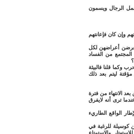
يشمل الرجال ويسمون
هم وإن كان فإعانتهم
يتعرضن أعراضهن لكل
لمجتمع من الفساد
؟
ب وكما قلنا فالبيئة
ؤقتة ليتم بعد ذلك
بعد الانتهاء من فترة
ندما ترى أنه لايفرق
إطار الواقع الطاريء
 كوسيلة للرغبة في
استهتار والاستمتاع