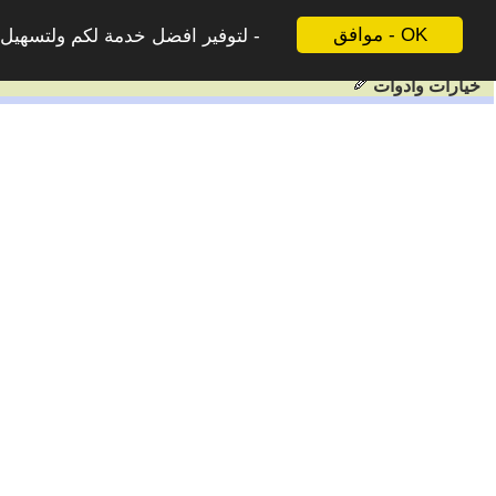
موافق - OK
لتوفير افضل خدمة لكم ولتسهيل ع
خيارات وادوات