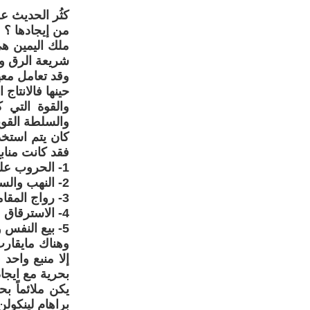
كثُر الحديث ع
من إيجادها ؟
ملك اليمين هي
شريعة الرق وا
وقد تعامل معه
حينها فالانتاج
والقوة التي 
والسلطة القوي
كان يتم استخد
فقد كانت مناب
1- الحروب على المدن لاسترقاق من يعيشون فيها
2- النهب والسطو على القرى والقبائل
3- رواج المقامرة بالناس واستعبادهم
4- الاسترقاق مقابل دفع الدين ؟
5- بيع النفس والعائلة بسبب الفقر
وهناك مايقارب
إلا منبع واحد
بحرية مع ايجاد
يكن ملائماً ب
براهام لينكولن م