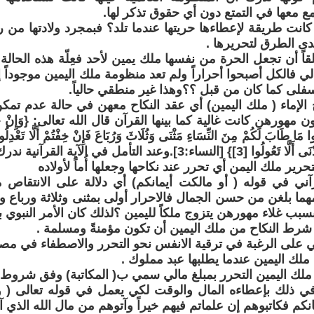
 معها في التمتع دون أي حقوق تذكر لها.
ع كانت طريقة لإعطاءها حريتها عندما تلد؟ فبمجرد ولادتها م
ى الطرق لتحريرها .
لقاً أن تجعل الحرة من نفسها ملك يمين لأحد فعِلّة هذه الحالة
الي فالكل أصبحوا أحراراً ولم تعد منظومة ملك اليمين موجوداً 
لسفلى كما كان من قبل ؟؟وهذا غير منطقي حالياً.
ج الإماء ( ملك اليمين) أي عقد النكاح معهن في حالة عدم تمك
مهورهن كانت غالية كما بينها القرآن قال الله تعالى: {وَإِنْ خِفْتُمْ
ا مَا طَابَ لَكُمْ مِنَ النِّسَاءِ مَثْنَى وَثُلَاثَ وَرُبَاعَ فَإِنْ خِفْتُمْ أَلَّا تَعْدِلُ
اء:3].وعند التأمل في الآية القرآنية ندرك نقطتين مهمتين :
رير ملك اليمن أي تحرر عند نكاحها وجعلها أُماً لأولاده
آني في قوله ( أو مالكت أيمانكم) أي دلالة على الانتقاص 
مهما بلغن من حسن الجمال فالاحرار أولى بمثنى وثلاثة ورباع 
بسبب غلاء مهورهن يتزوج ملكاً لليمين ؟لذلك كان الأمر النبوي 
 شرط النكاح من ملك اليمين أن تكون مؤمنةً ومسلمة .
على الرغبة في ترقية الانفس نحو التحرر والاصطفاء في مصاف
في ذلك بإعطاءه المال والوقت لكي يعمل في قوله تعالى ( وا
كم فكاتبوهم إن علماتم فيهم خيراً وآتوهم من مال الله الذي آت