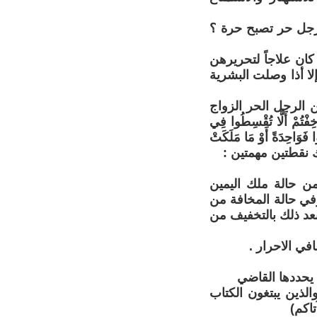
ن رجل حر تصبح حرة ؟
 كان علاجاً لتحريرهن
إلا أذا وصلت البشرية
ن الرجل الحر الزواج
 أَلَّا تُقْسِطُوا فِي
وا فَوَاحِدَةً أَوْ مَا مَلَكَتْ
من حالة ملك اليمين
وفي حالة المخافة من
بعد ذلك بالتخفيف من
ي الاحرار .
لذين يبتغون الكتاب
اكم)