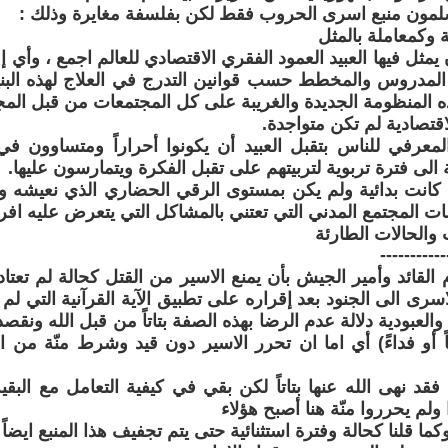
سلمون منبع اسرى الحروب فقط لكن بفلسفة مغايرة وذلك :
 يمثل فيها العبيد العمود الفقري الاقتصادي للعالم اجمع ، وأي 
المدروس والمخطط حسب قوانين التدرج في العلاج لهذه البني
 المنظومة الجديدة والغريبة على كل المجتمعات من قبل المج
اقتصادية لم تكن متواجدة.
المعرفي للناس بتقبل العبيد أن يكونوا أحراراً ومتساوون ف
الى فترة تربوية لتربيتهم على تقبل الفكرة ويتمارسون عليها.
ت كانت بدائية ولم يكن بمستوى الرقي الحضاري الذي نعيشه و
 المجتمع المدني التي تعتني بالمشاكل التي يتعرض عليه افر
والحالات الطارئة
-----------
م القائد وأمير الجيش بأن يمنع الاسير من القتل كحالة لم تعت
اسرى الى الجنود بعد إقراره على تطبيق الآية القرآنية التي لم 
العبودية دلالة عدم الرضا بهذه الصفة بتاتاً من قبل الله ونقصد
اً أو فداءً) أي اما ان تحرر الاسير دون قيد وشرط منّة من ا
 فقد نهى الله عنها بتاتاً لكن بقي في كيفية التعامل مع البقي
 ولم يحرروا منّة هنا أصبح هؤلاء
كما قلنا كحالة وفترة استثنائية حتى يتم تجفيف هذا المنبع ايضاً 