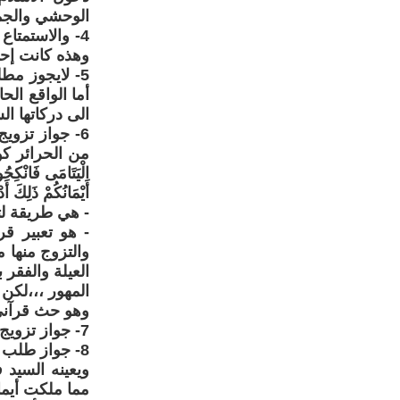
الوحشي والجمع
4- والاستمتا
وهذه كانت إحد
5- لايجوز مط
أما الواقع الح
الى دركاتها ا
6- جواز تزوي
من الحرائر كون 
الْيَتَامَى فَانْكِحُو
أَيْمَانُكُمْ ذَلِكَ أَدْنَى أَلَّا تَعُولُوا [3]} [النس
- هي طريقة لتح
- هو تعبير قر
والتزوج منها 
العيلة والفقر 
المهور ،،،لكن
وهو حث قرآني 
7- جواز تزويج ملك اليمين عندما يطلبها عبد مملوك .
8- جواز طلب ملك اليمين التحرر بمبلغ مالي سمي ب( المكاتبة) وفق شروط يحددها القاضي
ويعينه السيد 
مما ملكت أيمان