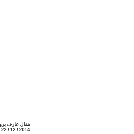
هفال عارف برو
2014 / 12 / 22