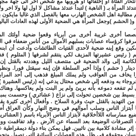
نتحار الفتاة او إختفائها أو هروبها مع شخص آخر الى جهة مج
ذ المرأة بـ ( الناهبة ) لتبدأ عندئذ مشاكل لا اول لها ولا اخر ول
 ثم مطالبة اهل الشخص الهارب معها بالفصل الذي غالبا مايكون ب
 و( الحشم )وجعل المرأة هي الضحية الأولى لهذه العادات البالي
صا أخرى غريبة أخرى من أبرياء وقعوا ضحية أولئك المت
صرفوا كرؤساء عصابات بسلبهم الأموال من أناس ضعفاء في ا
كين وقع إبنه ضحية لأحدى الفتيات الطائشات وآدعت أن ابن
( رئيس عشيرتها المزيف لكي ينتقم لشرفها ( المثلوم ) 
كاتمة إلى والد الضحية في منتصف الليل وهددته بالقتل إن 
ينار ( حشم ) وإذا أخبر السلطة فإن إبنه سيقتل فورا. ونظرا
 يخاف من العواقب ولم يملك المبلغ فذهب إلى أحد المرا
آخروجاء به ودفعه إلى شخص محتال يدعي إنه (رئيس العشيرة ) 
لم تنفعه دموعه بأنه بريئ ولم ير البنت ولم يعاكسها. وهنا
بسيط بين شخصين تحولت إلى نزاع ( عشائري ) وحسمت بمبلغ
ن التهديد بالقتل حيث وفرة السلاح . وأفعال أخرى كثيرة ي
ا أبتزاز الناس وسلب أموالهم في وضح النهار وكأن العراق أص
ممارساته اللاأخلاقية لآبتزاز الناس الأبرياء باسم ( العشائري
 التصرفات الوضيعة بعد السماء عن الأرض . وقد تفاقمت و
ثر مشادة كلامية بين نائبين. فهل يمكن بناء دولة ديمقراطية
لإنسان وحقوقه في ظل هذه العصابات السائبة التي تصول وتج