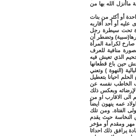
 ماأنزل الله بها من
حدة أو أكثر من بنات
 عليه أو أحد أقاربه
مراة تحت سيطرة رجل
رها(سبية) وتضطر أن
ارخ لكرامة المرأة
بصورة منافية للعرف
لجحيم الذي تعيش فيه
عش حين باع قطعانها
ية (النهوة ) وتعني
الحلم احيانا بتعطيل
حب الخاطب نفسه عن
ل لإرضائه وبعكس ذلك
م الى الاقارب او من
لاد عمه ينهون ايضاً
لى الفتاة. ومن تلك
ق النخاسة حيث يقدم
ن مهر ومقدم أو مؤخر
دة يرافق ذلك احداثا