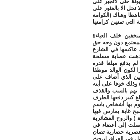
هولة حتى لاتجبر على
ا تحل الا بالعثور على
اهظا وهناك (الكوامة
ة التي تمتهن كرامتها
خفين خلف العباءة
لمجتمع دون وجه حق
ه عاكسها في الشارع
فذهبت عصابة مسلحة
لم يدفع مبلغا قدره
 لكون الوالد موظفا
بين الذي أضاف على
وذلك خوفا على أبنه
ك تهم بالسب والقذف
 كبير دفعها الطرف
قوم بها أشخاص باسم
بح غابة يمارس فيها
ة ) والروح العشائرية
وصلت إلى أعضاء في
 عصرية حضارية تصان
ول في العراق لتبحث