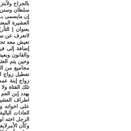
بالجراح ولآبت
سلطان وسنن ال
إن مايسمى بـ 
العشيرة المعت
بعنوان ( الث
لاتعرف عن سلو
تعيش معه تحت
إضافة إلى فرض
والقانون وبعي
وحين يتم العث
مجاميع من الن
تعطيل زواج ام
زواج إبنة عم
تلك الفتاة ول
يهدد إبن العم
اطراف العشيرة
على اخواته وه
العادات البا
الرجل اخته او
وكأن الأمرلاي