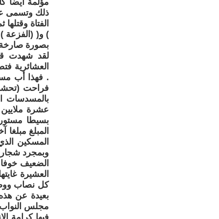
مؤلمة أيضا كا
ذلك وتسمى عندئ
الفتاة وقتلها
) و( (الفزعة )
بصورة صارخة.
لقد شهدت قص
العشائرية فت
. فهذا أب مس
فراحت (تحشم 
بالمسدسات ال
عشرة ملايين د
بسيطا مستورا
المبلغ مبلغا 
المسكين الذي 
وبمجرد شجار 
الضعيف خوفا م
العشيرة غايته
كل نصاب ووضيع 
بعيدة عن هذه
مجلس النواب إ
فيها كرامة ا