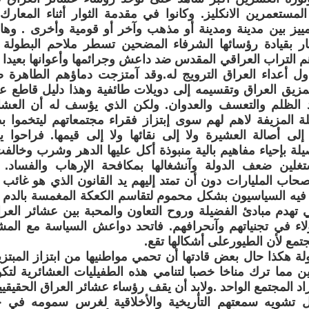
لمستعمرين الانكليز. وكانوا في مقدمة الثوار أثناء المعا
مييز بين مدينة ومدينة أو مذهب وآخر أو قومية وأخرى . وهاه
أنبار بقيادة رؤسائها الشرفاء المضحين تسطر ملاحم البطو
م التراب العراقي المقدس ضد داعش وجرائمها وأعوانها بعي
ول أعداء العراق الترويج له.وقد آمتزجت دماؤهم الطاهرة
مزيق العراق وتقسيمه إلى دويلات طائفية وهذا دليل قاطع ع
لظلم والتعسف والعدوان. ولكن الذي يؤسف له أن العشائ
ة المزيفة لاهم لهم سوى إبتزاز فقراء مجتمعاتهم ليتخموا بط
إلى أصالة العشيرة ولا إلى نقائها ولا إلى قيمها. فراحوا 
صيلة بإحياء مفاهيم بالية منبوذة أكل عليها الدهر وشرب وخالف
غلين ضعف الدولة وآنشغالها بمكافحة الإرهاب والفساد.
اب المليارات دون أن تمتد إليهم يد القانون الذي هو غائب 
فيه السياسيون بشكل محموم لتقاسم الكعكة المغمسة بالدم بين
ي تهدم مبادئ الفضيلة وروح التعاون والمحبة بين عشائر الع
اء في تجنياتهم وآنحرافهم. فاتحد دواعش السياسة مع المشي
تمع لأن الطيورعلى أشكالها تقع.
لة هكذا حال بعض قادتها أن تحمي مواطنيها من ابتزاز المبتزي
ن مما ترك مناخا خصبا لتنامي هذه الطفيليات العشائرية لت
اد المجتمع الواحد .ولابد أن يقف رؤساء عشائر العراق الحقي
 تشويه سمعتهم التأريخية والأخلاقية لغرس سمومه في ج