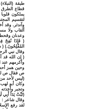
طبقة (النبلا
قطاع الطرق وا
يملكون قلوبا 
لتقسيم المجت
وآندثر. وقد أ
ألقاب ولا مس
وعدنان وقحطان
( فَإِذَا نُفِخَ فِ
المُفْلِحُونَ.) ( س
وقال نبي الر
( إن الله قد أ
وأكرمهم عند ال
وحين همز أحد
ص فقال ص له
(ليس لأحد من 
وكان أبو لهب
وتجبر وأخذته ا
(تَبَّتْ يَدَآ أَبِي
وقال شاعر :
لقد رفع الإس