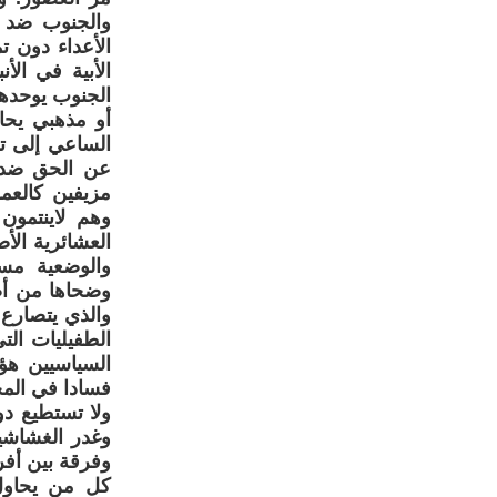
والجنوب ضد ا
الأعداء دون ت
الأبية في ال
الجنوب يوحده
أو مذهبي يحا
الساعي إلى ت
عن الحق ضد ا
مزيفين كالعمل
وهم لاينتمون 
العشائرية الأ
والوضعية مست
وضحاها من أصح
والذي يتصارع 
الطفيليات الت
السياسيين هؤل
فسادا في المج
ولا تستطيع دو
وغدر الغشاشي
وفرقة بين أفر
كل من يحاول