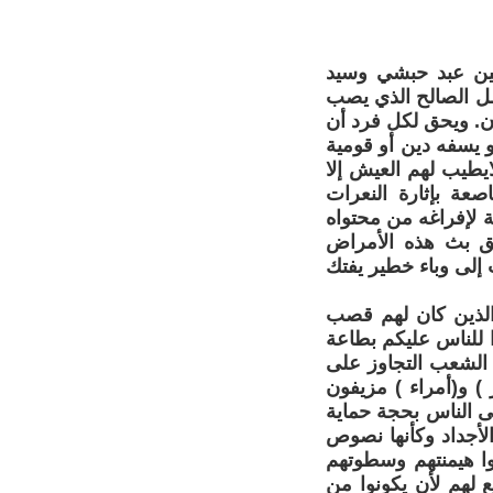
 بين عبد حبشي وسيد
عمل الصالح الذي يصب
ان. ويحق لكل فرد أن
و يسفه دين أو قومية
يطيب لهم العيش إلا
صعة بإثارة النعرات
 لإفراغه من محتواه
يق بث هذه الأمراض
ت إلى وباء خطير يفتك
الذين كان لهم قصب
 للناس عليكم بطاعة
 الشعب التجاوز على
 و(أمراء ) مزيفون
لى الناس بحجة حماية
والأجداد وكأنها نصوص
وا هيمنتهم وسطوتهم
لهم لأن يكونوا من