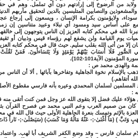
ء) ولابد من الرضوخ إلى إرادتهم دون أي تململ. وهم في حق
لمشعوذين والنصابين المتلبسين بالدين لتحقيق مآربهم الدني
سوداء، ولايؤمنون بكرامة الإنسان ، ويسعون إلى إرجاع عجلة 
مع على أساس سيد ومسود أي نبلاء وعبيد متناسين إن زم
خبرنا الله في محكم كتابه العزيز إن الناس يتوجهون إلى خالقهم
ميات يوم القيامة ولن يشفع لهم رؤساء قيس وذبيان أو ثقي
 إلا من أتى الله بقلب سليم. حيث قال في محكم كتابه العزيز
ي الصُّورِ فَلَا أَنسَابَ بَيْنَهُمْ يَوْمَئِذٍ وَلَا يَتَسَاءلُونَ. فَمَنْ ثَقُلَت
ورة المؤمنون الآية101-102).
حمة والهدى محمد ص :
ذهب بالإسلام نخوة الجاهلية وتفاخرها بآبائها , ألا أن الناس 
له أتقاهم.)
 المسلمين لسلمان المحمدي وعيره بأنه فارسي مقطوع الأصل
 :
هؤلاء عليك فضل إلا بتقوى الله عز وجل فمن كنت أتقى منه ف
 كان من صميم العرب وعم النبي محمد ص فصرح القرآن بثلب
لعزة بالإثم وتمسك بنعرة الجاهلية الأولى حيث قال الله في محك
 لَهَبٍ وَتَبَّ ) (مَآ أَغْنَىٰ-;- عَنْهُ مَالُهُ وَمَا كَسَبَ) (سَيَصْلَىٰ-;- نَاراً ذَات
لام سلمان فارس – وقد وضع الكفر الشريف أبا لهب. واعتما