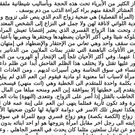
زاز الكثير من الأبرياء تحت هذه الحجة وبأساليب شيطانية ملفقة
عشائر الحقة منهم براء كبراءة الذئب من دم يوسف .
(المرأة الفصلية) هي ضحية زواج الدم الذي ينص على تزويج وا
دية اللواتي لاناقة لهن ولا جمل في النزاع إلى الشخص المعتدى
أر). وتحت هذا الزواج القسري الذي يعتبر إغتصابا تعيش ال
كه شيئا وفي أكثر الأحيان يضطهدها ويحتقرها ويضربها بآعتبا
 سقف واحد وهي تعاني من الإحتقار والإضطهاد في إمتهان ص
 الأتاوات الباهضة التي تقدر بمئات الملايين من الدنانير 
دا عنهما. وفي أكثر الأحيان تلجأ إلى الإنتحار أو الهروب من ا
ور عليها تقتل ولا يختلف هذا الظلم الفاحش أبدا عن ظلم دا
ساء في سوق النخاسة وهن أسيرات لديهم . ومن العادات البال
رأة لاسباب اما معنوية او مادية فيقوم ابن العم الذي لم يبلغ 
ه بكلمة واحدة للمتقدم الى الخطبة وهي (انت منهي) فيس
ا يتقدم إلى خطبتها إلا بموافقة إبن العم ومنحه مبلغا من الما
 الخاطب بالقتل إذا أصر على الزواج. وتتعدى (النهوة) بنات الع
 وقد تكون ثأرية فمثلما ينهى ابن العم على إبنة عمه فان او
كذا تعيش تلك الاسر في دوامة لانهاية لها تكون ضحيتها الأو
لية زواج (الكصة بكصة) وهو زواج قسري وبيع للمرأة في سو
ابنته الى رجل اخر مقابل امرأة يتزوجها هو او احد ابنائه بدو
عدو عن تبادل سلعتين مثلما كان يحدث في العصر الجاهلي . وعا