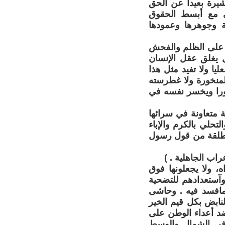
شيرة بعيدا عن الحق
فى مع أبسط الحقوق
ية وجوهرها وعمودها
ة على الظلم والفحش
ل يغلق عقل الإنسان
يا ولا تفيد مثل هذا
لمنخورة ولا غطرسته
نثورا ويخسر نفسه في
 متعاونة في سرائها
تحلي بالكرم والإباء
منطلقة من قول رسول
اب الجاهلية . )
، ولا يجعلونها فوق
وآستعدادهم للتضحية
مافسد فيه . وحاشى
لنابض بكل قيم الخير
ضد أعداء الوطن على
 في الشمال والوسط