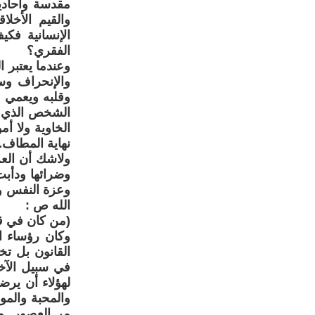
مقدسة وأحاديث
والقيم الأخل
الإنسانية فكي
الفقري؟
وعندما يعتبر
والإنحراف وس
وقلبه ويعمي ب
الشخص الذي يس
الخاوية ولا أ
نهاية المطاف.
ولاشك أن العر
وضرائها ودأبت
وعزة النفس وا
الله ص :
(من كان في قل
وكان رؤساء ال
القانون بل تخ
في سبيل الآخ
لهؤلاء أن يرض
والمحبة والمو
مر العصور. و