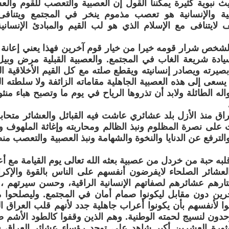
 نبوية كثيرة يمكننا القول إن العصبية والتعصب للقوم والع
اقية والإنسانية هو تعصب مذموم ينخر في المجتمع ويتنا
ف لايتنافى مع الإسلام الذي هو لب القيم والمبادئ الإنسان
 الشخص شرار قومه خيرا من خيار قوم آخرين فهذا يعني إعان
يادة شريعة الغاب في المجتمع. والعصبية القبلية مرض وبي
صيرته ويصادر إنسانيته ويقطع صلته مع كل القيم الأخلاقية العل
عى إلى هذه العصبية الجاهلية مقاماته الزائفة ولا سلطته ا
مواله الطائلة ولابد أن تذروها الرياح في يوم ما وتصبح هباء م
اق منذ الأزل بلد عشائري عاشت فيه القبائل والعشائر متحابة
 على نصرة المظلوم ونبذ الظالم ومحاربته وإغاثة الملهوف وال
لترفع عن الدنايا والنخوة والشهامة ونبذ العصبية والتعصب 
به حبة من خردل من عصبية بعثه الله تعالى يوم القيامة مع أعر
عشائر الصلحاء لايفرضون أنفسهم على الناس بالقوة والإكراه
تارهم عشائرهم لصفاتهم الإنسانية الراقية، وحسن سيرتهم ،
رين دون مقابل ليكونوا صمام أمان في المجتمع. وليصلحوا 
وا لأنفسهم بأن يكونوا أعراب جاهلية جدد لأنهم قلب العراق ا
حدون لنسيج لحمته الوطنية. وهم الذين وقفوا كالطود الأشم 
ثورة العشرين أكبر شاهد على توحد رؤساء عشائر العراق