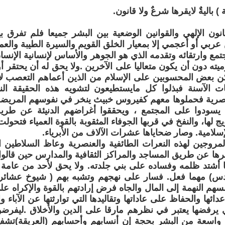
 باليةٌ لايقرها شرعٌ ولا قانون.
انون الإلهي والقوانين الوضعية بين البشر جميعا فلم تفرق
عربي أو أعجمي إلا بمعيار الخلق القويم والسيرة الطيبة وال
مع وارتقائه وتقدمه الذي هو الجوهر والأساس لإنسانية الإنس
ميته دون أن يكون متعاليا على الآخرين .ولا يحق له أن يحتقر أ
كن بعض المحسوبين على الإسلام من الذين أعماهم التعصب لا
ت الآسنة فبذلوا كل مايستطيعون لتشويه هذه الحقيقة النا
عنصرية فحملوها معهم كفيروس خبيث ينخر في نفوسهم المريضة
 يسودوا على المجتمع ، ويحققوا أغراضهم الدنيئة عن طر
يج لها، والنفخ في قربها الجوفاء المثقوبة بالقوة العمياء فتحول
إسلامية. وصار ضحاياها عشرات الآلاف من الأبرياء.
مروجين لهذه النعرات الطائفية والعنصرية وعاظ السلاطين 
ا عن طريق المساجد والمراكز الثقافية والمدارس حين قالوا
 أشتد ظلمه وفساده على بني جلدته. ولا يحق لأحد من عامة
) مهما فعل. فسار على نهجهم وتشبه بهم ( شيوخ عشائر )
هم النهمة إلى المال والجاه فرض إرادتهم بالقوة والإكراه ع
ائها والحفاظ على عاداتها وتقاليدها التي توارثتها عن الآباء 
 يرفضها يعتبر في نظرهم مارقا على الدين والأخلاق .ليفرض
اسعة من البشر بحجة إن أنسابهم وأحسابهم (العريقة)تشفع 