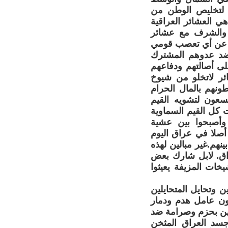
رك لتخليص الوطن من
ي العشائر العراقية
لة والشرف مع عشائر
دا عن أي تعصب قومي
 ضد عدوهم المشترك
لى أصالتهم ودفاعهم
ر لاتخلو من شيوخ
ونهم بالمال الحرام
يسعون لتشويه القيم
ت كل القيم السماوية
 وأصبحوا بين عشية
أصلا في عراق اليوم
هم.غير مبالين لهذه
راق. لابل شارك بعض
خات المزيفة يعيثوا
ن وتحايل المتحايلين
كون عامل هدم ودمار
قيين بحزم وصرامة ضد
سد العراق المثخن