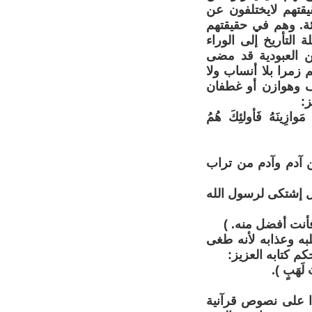
يقتهم لايختلفون عن
ئة. وهم في حقيقتهم
التأريخ إلى الوراء
ن العبودية قد مضى
 زمرا بلا أنساب ولا
ف وهوازن أو غطفان
:
ْ مَوازِينَهُ فَأولئِكَ هُمُ
من آدم وآدم من تراب
 إشتكى لرسول الله
أنت أفضل منه. )
ه وعذابه لأنه طغى
م كتابه العزيز:
َ لَهَبٍ ).
دا على نصوص قرآنية