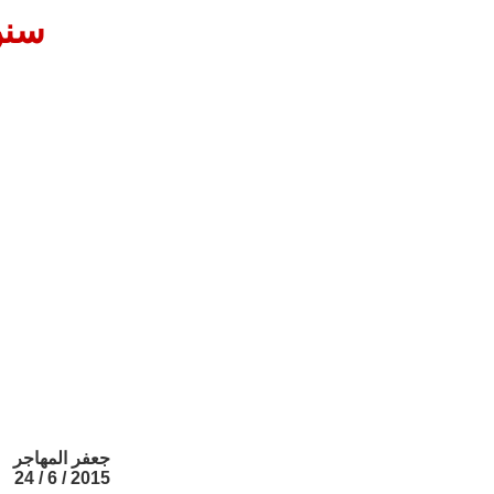
سننٌ
جعفر المهاجر
2015 / 6 / 24