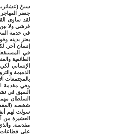
سننٌ (عشائرية )
جعفر المهاجر
لقد ساوى الق
قرشي ولا بين 
في خدمة المجت
يعتز بدينه وقو
إنسان آخر. ل
في المستنقعا
الطائفية وال
الإنساني لكي
الذميمة والترو
بالمجتمعات ال
وفي مقدمة ال
السبق في نشره
السلطان مهما
شخصه (المقدس
سولت لهم أنفس
العشيرة من أعد
مقدسة. والذي
على قطاعات و