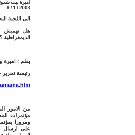
اميرة بيت شموئ
2003 / 1 / 6
الى اللجنة ال
هل تهميش مش
الديمقراطية ؟
بقلم : اميرة 
رئيسة تحرير جر
eamama.htm
من الامور المث
على ارسال ا