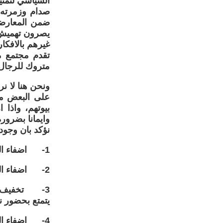
السياسي لتمثي
صدام وزمرته و
ضمن المعارضة 
يصرون تهميش 
غيرهم بالافكا
تقدم مجتمع ما
متروك للرجال
ونحن هنا لا نر
على البعض منه
بيوتهم، واذا 
وايمانا بضرور
نؤكد بان وجود 
1- اضفاء الصورة التقدمية للمعارضة العراقية امام العالم .
2- اضفاء الصورة الشمولية على المعارضة ( باعتبار ان المرأة نصف المجتمع).
3- تخفيف حد
يتمتع بحضور ن
4- اضفاء المصداقية على المطاليب الانسانية للمعارضة ( قضية المرأة والانسان)