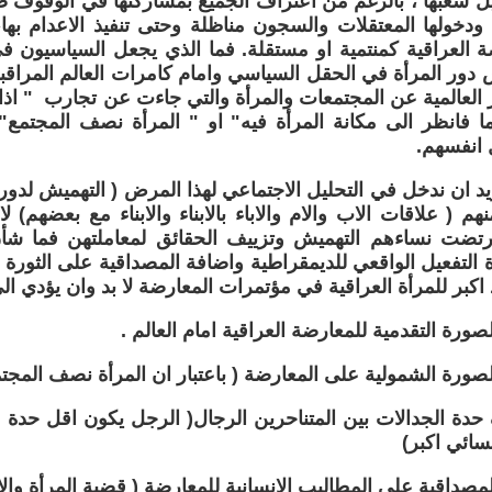
ل شعبها ، بالرغم من اعتراف الجميع بمشاركتها في الوقوف ضد
دخولها المعتقلات والسجون مناظلة وحتى تنفيذ الاعدام بها
العراقية كمنتمية او مستقلة. فما الذي يجعل السياسيون في
دور المرأة في الحقل السياسي وامام كامرات العالم المراق
ر العالمية عن المجتمعات والمرأة والتي جاءت عن تجارب " اذ
 فانظر الى مكانة المرأة فيه" او " المرأة نصف المجتمع" 
 انفسهم.
يد ان ندخل في التحليل الاجتماعي لهذا المرض ( التهميش لدور ال
م ( علاقات الاب والام والاباء بالابناء والابناء مع بعضهم) ل
ارتضت نساءهم التهميش وتزييف الحقائق لمعاملتهن فما شأن ال
ة التفعيل الواقعي للديمقراطية واضافة المصداقية على الثورة و
اكبر للمرأة العراقية في مؤتمرات المعارضة لا بد وان يؤدي ال
ة الجدالات بين المتناحرين الرجال( الرجل يكون اقل حدة وا
سائي اكبر)