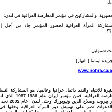
يل
تحضيرية والمشاركين في مؤتمر المعارضة العراقية في لندن:
اركة المرأة العراقية لحضور المؤتمر جاء من أجل إنق
؟؟
بيت شموئيل
يدة ايماما ( النهار)
www.nohra.ca/
يرة للانتباه والنقد دائما، عراقيا وعالميا، هو المشاركة النس
مؤتمرات المعارضة العراقي
ومرورا بمؤتمر بير
لدعوات تصر على تهميش دور المرأة العراقية وحقها في 