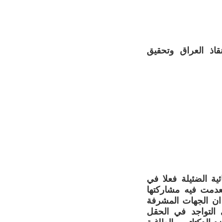
اذ العراق وتحقيق
ائية الضئيلة فعلا في
ة. فمن مؤتمر ايران عام 1986-1987 الذي انعدمت فيه مشاركتها
وت وصلاح الدين ونيويورك وحتى لندن عام 2002 نجد ان الجهات المشرفة
التواجد في الحقل