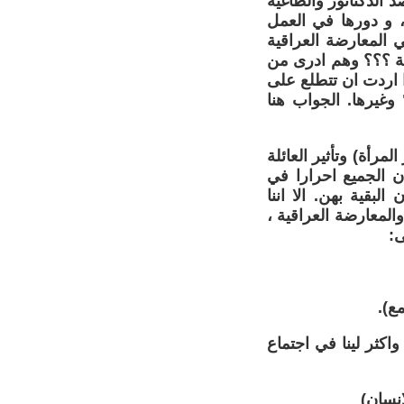
 الدكتاتور والطاغية
، و دورها في العمل
 المعارضة العراقية
بة ؟؟؟ وهم ادرى من
ا اردت ان تتطلع على
وغيرها. الجواب هنا
مرأة) وتأثير العائلة
ان الجميع احرارا في
بقية بهن. الا اننا
المعارضة العراقية ،
ى:
كثر لينا في اجتماع