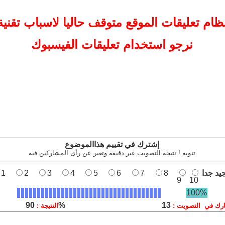
ظام تعليقات
الموقع
متوقف حاليا لاسباب تقنية
نرجو استخدام تعليقات الفيسبوك
إشترك في تقييم هذاالموضوع
تنويه ! نتيجة التصويت غير دقيقة وتعبر عن رأى المشاركين فيه
يد جدا
8
7
6
5
4
3
2
1
9
10
100%
90%
13
رك في التصويت :
النتيجة :