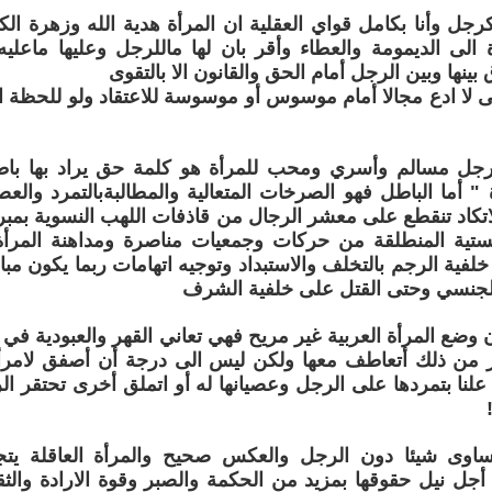
رجل وأنا بكامل قواي العقلية ان المرأة هدية الله وزهرة ال
الى الديمومة والعطاء وأقر بان لها ماللرجل وعليها ماعليه 
 بينها وبين الرجل أمام الحق والقانون الا بالتقوى
 لا ادع مجالا أمام موسوس أو موسوسة للاعتقاد ولو للحظة 
جل مسالم وأسري ومحب للمرأة هو كلمة حق يراد بها باط
" أما الباطل فهو الصرخات المتعالية والمطالبةبالتمرد والع
لاتكاد تنقطع على معشر الرجال من قاذفات اللهب النسوية بمبر
الستية المنطلقة من حركات وجمعيات مناصرة ومداهنة المرأ
ية الرجم بالتخلف والاستبداد وتوجيه اتهامات ربما يكون مبالغ 
جنسي وحتى القتل على خلفية الشرف
 وضع المرأة العربية غير مريح فهي تعاني القهر والعبودية ف
ر من ذلك أتعاطف معها ولكن ليس الى درجة أن أصفق لامر
ى علنا بتمردها على الرجل وعصيانها له أو اتملق أخرى تحتقر 
تساوى شيئا دون الرجل والعكس صحيح والمرأة العاقلة يت
أجل نيل حقوقها بمزيد من الحكمة والصبر وقوة الارادة وال