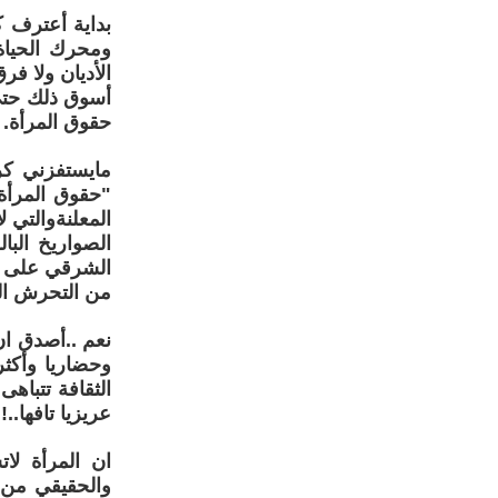
بداية أعترف ك
ومحرك الحياة 
الأديان ولا فرق
أسوق ذلك حتى
حقوق المرأة.
مايستفزني كر
"حقوق المرأة 
المعلنةوالتي 
الصواريخ الب
الشرقي على خلف
من التحرش ال
نعم ..أصدق ان
وحضاريا وأكث
الثقافة تتباه
عريزيا تافها..!!
ان المرأة لا
والحقيقي من 