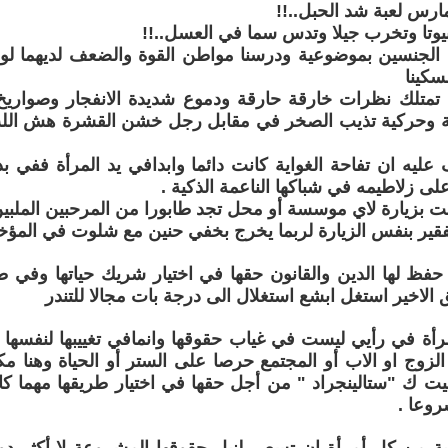
ارس لعبة شد الحبل..!!
بيوتا وتخرب جيلا وتدس سما في العسل..!!
ى الجنسين بموضوعية ودرسنا مواطن القوة والضعف لديهما لو
سكينا
 تمتلك نظرات خارقة حارقة ودموع شديدة الانفجار وصواريخ 
 وحركية تذيب الصخر في مقابل رجل خشن القشرة هش اللب
عليه ان تفاحة الغواية كانت دائما وابدافي يد المرأة ففي ب
 على زلاطيمه في شباكها الناعمة الذكية .
مت بزيارة لاي موسسة أو محل تجد طابورا من المرحبين الملبين 
الفقير بنفس الزيارة لربما يخرج بخفي حنين مع شلوت في المؤخ
حفظ لها الدين والقانون حقها في اختيار شريك حياتها وفي ط
 الاخير استغل ابشع استغلال الى درجة بات مجالا للتندر
أة في رأيي ليست في غياب حقوقها وانمافي تغييبها لنفسها ض
لزوج او الاب أو المجتمع حرصا على الستر أو الحياة وهنا مك
 ك "ستالينجراد " من أجل حقها في اختيار طريقها مهما كانت
روعا .