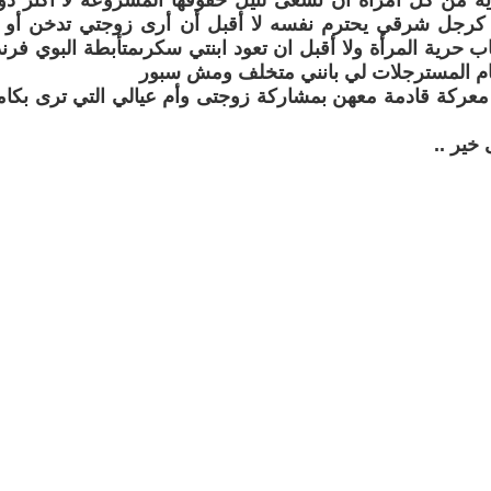
ية من كل أمرأة ان تسعى لنيل حقوقها المشروعة لا أكثر دو
ا كرجل شرقي يحترم نفسه لا أقبل أن أرى زوجتي تدخن أو 
اب حرية المرأة ولا أقبل ان تعود ابنتي سكرىمتأبطة البوي فرن
م المسترجلات لي بانني متخلف ومش سبور
عركة قادمة معهن بمشاركة زوجتى وأم عيالي التي ترى بكامل
خير ..