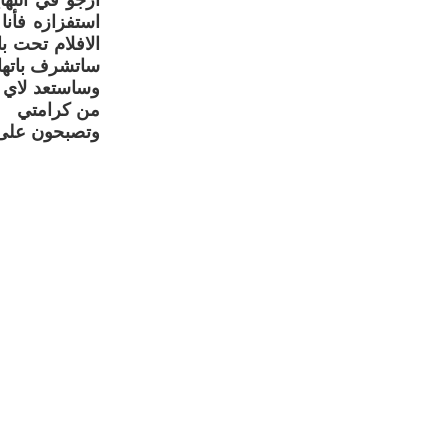
أرجو في النها
استفزازه فأن
الافلام تحت ب
ساتشرف باتها
وساستعد لاي م
من كرامتي
وتصبحون على 