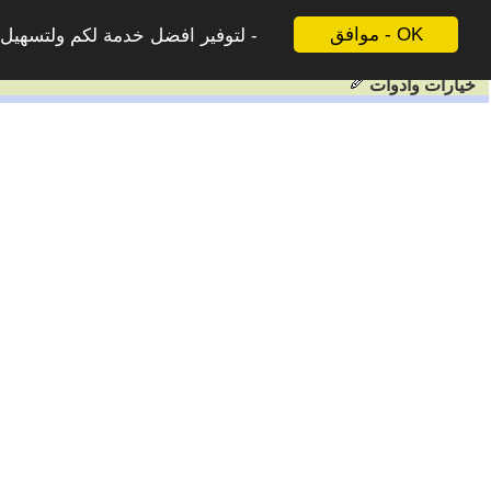
موافق - OK
لتوفير افضل خدمة لكم ولتسهيل ع
خيارات وادوات