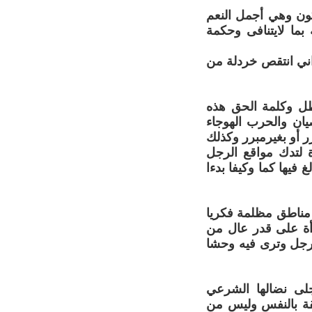
كون وهي أجمل النعم
بما لايتنافى وحكمة
اني انتقص خردلة من
ل وكلمة الحق هذه
صيان والحرب الهوجاء
ر أو بغيرمبرر وكذلك
ة لتدك مواقع الرجل
فيها كما وكيفا بدءا
ي مناطق مظلمة فكريا
أة على قدر عال من
الرجل وترى فيه وحشا
جلى نضالها الشرعي
ثقة بالنفس وليس من