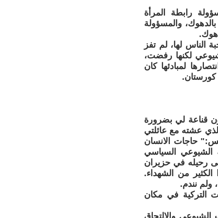
مسؤولة رابطة المرأة
الدهوك، والمسؤولة
هوك.
م شعبية عائلتها ومحبة الناس لها، لم تفز
شيوعي لكنها رفضت،
صارها لمبادئها كان
ن قناعة لي بضرورة
لذي عشته مع عائلتي
كس:" حاجات الانسان
له الشيوعي السياسي
ة تموز 1958وظل مخلصا لها حتى رحيله في حزيران
الكثير من الشهداء.
ولم نندم.
ت التركية في مكان
 الشيوعي والالتحاق