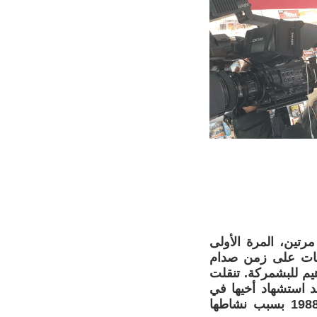
اقية مواليد 1961خبرت الاعتقال مرتين، المرة الأولى
ينات على زمن صدام
هيم للبشمركة. تنقلت
د استشهاد أخيها في
العام 1982. والمرة الثانية اعتقلت على يد السلطات التركية في العام 1988 بسبب نشاطها