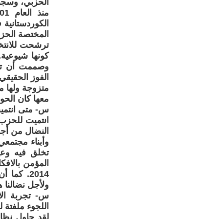
الحزبي، وسجنت
الكوردستانية
المختصة الحز
كونها شيوعية
وصممت أن تخو
الفوز الحقيقي لها. رشحها
متزوجة ولها من
معها كان الحوار
س- متى انتمي
انتميت للحزب
النضال من أجل
وأبناء مجتمعي
تخلق فيه وعيا
2014. كم
ولأجل نضالنا 
س- تجربة الا
اللجوء ملفتة ل
لقد حاول نظا