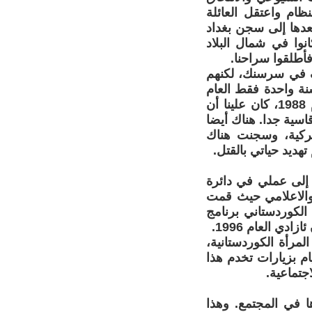
نظام واعتقل العائلة
دها إلى سجن بغداد
وا في شمال البلاد
ف في سرسنك، لكنهم
سنة واحدة فقط العام
1983. والتحقنا بحركة الانصار الشيوعية. وعندما قامت حملات الانفال العام 1988، كان علينا أن
سية جدا. هناك أيضا
ركية، وسجنت هناك
هديد حياتي بالقتل.
ن جديد إلى عملي في دائرة
ا للعمل الحزبي والاعلامي حيث قمت
الكوردستاني برنامج
 العام 1996.
لمرأة الكوردستانية،
ام بزيارات تخدم هذا
جتماعية.
ا في المجتمع. وهذا