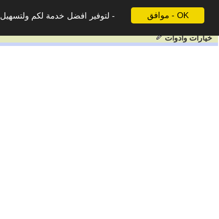
موافق - OK
لتوفير افضل خدمة لكم ولتسهيل ع
خيارات وادوات