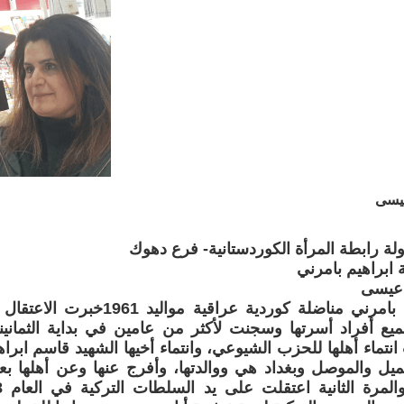
يسى
ة رابطة المرأة الكوردستانية- فرع دهوك
 ابراهيم بامرني
 عيسى
فتحية ابراهيم بامرني مناضلة كوردية عر
يع أفراد أسرتها وسجنت لأكثر من عامين في بداية الثمان
تماء أهلها للحزب الشيوعي، وانتماء أخيها الشهيد قاسم ابرا
ل والموصل وبغداد هي ووالدتها، وأفرج عنها وعن أهلها بع