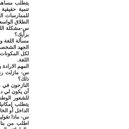
يتطلب مساهم
تنمية حقيقية
للممارسات الع
الطلاق الواسع
س-مشكلة اللغ
برأيك؟
مسألة اللغة و
الجهد الشخصي 
لكل المكونات،
اللغة.
المهم الارادة 
س- مازلت رغم
ذلك؟
النازحون في ه
أن يكون لي د
للشعور الوطني
يتطلب إمكاني
الداخل أو الخ
س- ماذا تقولي
اطلب من بنات