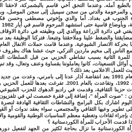
 بالطبع أمله. وعندما التحق أخي قاسم بالبشمركة، لاحقنا ال
وني والمرحومة والدتي من سجن سيميل إلى سجن الموصل، وبع
 الجنوب في بغداد. أما والدي وإخوتي مصطفى وحسن فكان
أوضاع قاسية حتى استشهد المرحوم قاسم في أيار 1982 فأطلقوا سراحنا.
تي في دائرة الزراعة ووالدي إلى وظيفته في دائرة الاوقا
ضايقتنا والضغط علينا وملاحقتنا وتتبعنا. فتركنا الوظيفة بعد 
ع الناس إلى مخيم ماردين التركي، حيث عشنا هناك بظروف قا
للمرة الثانية بسبب نشاطي الحزبي من قبل السلطات الت
أوائل التسعينات، كانوا يعاملوننا بقساوة وعنف وتعال، وقد تم ت
 للعمل الاعلامي بعد ذلك؟
في أواسط العام 1991 بعد انتفاضة آذار عدنا إلى بامرني، وعدت م
زراعة الدهوك 1992، وتقاعدت بالعام 2001. تفرغت بعده
ت حزبنا الثقافية، وقدمت في راديو الدهوك للحزب الشيوعي 
ن : "صوت المرأة "، إضافة إلى فقرة خصصت لي في تلفزيون ئازادي
يوم اشارك بكل البرامج والنشاطات الثقافية الهادفة لنصرة ا
ى تطوير وعيها الثقافي والمجتمعي، سواء بعقد ندوات أو القي
بإجراء لقاءات وتغطية معظم المناسبات الوطنية والقومية والا
ا قدمت الأحزاب للمرأة الكوردستانية ؟
أة الكوردستانية ما تزال بحاجة لكثير من الجهد لتفعيل دوره