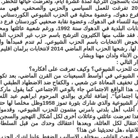
 بالسجون التركية لمدة عشرة أيام، وتعرضت حياتها للخطر.
منذ العام 2001 تفرغت للعمل السياسي والحزبي والصحفي، فهي 
 فرع دهوك، وعضوة محلية في الحزب الشيوعي الكوردستاني ب
بية للنساء في الدهوك، وعضوة نقابة صحفيي كوردستان فرع د
ترشحت للانتخابات البلدية في الدهوك سنة 1992، ورغ
. فقد طلب منها الكثيرون الترشح باسم حزب غير الحزب ال
ض الانتخابات باسم الحزب الشيوعي. لم تندم فمبدأها وانت
 الحزب العام الماضي 2014 لانتخابات برلمان اقليم كورستان.
 الابناء ولدان مهنا وبشار.
 التالي :
ت للحزب الشيوعي؟ وكيف تعرفت على أفكاره؟
 الشيوعي في أواسط السبعينات من القرن الماضي، بعد تكو
 تخفيف المعاناة عن شعبي ، والكفاح ضد الاضطهاد الطبقي ا
. هذا الواقع الاجتماعي جاء بالوعي الاجتماعي كما يقول مار
 اجتماعياً". إضافة لتأثري بوالدي المرحوم ابراهيم عبد ال
المؤمن بالافكار الشيوعية والذي شارك بثور
ا أن أغلب أهل بلدتي بامرني منتمون للحزب الشيوعي، وقدموا 
هذا تعرضت عائلتي وعائلات أخرى لكل أشكال التهجير والسجن، 
عتقال لكل العائلة، وبعدها اعتقالك وحدك من قبل السلطا
لانتباه ،هل تحديثينا عن هذا؟
م البعث الفاشي بمختلف الاساليب الضغط علينا لنترك الحزب