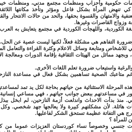
ات حكومية وأحزاب ومنظمات مجتمع مدني، ومنظمات خيرية
 كي تنهض المرأة بشكل فاعل ومؤثر وتأخذ مكانتها اللائقة
نفية والامتهان والقسوة بحقها، والحد من حالات الانتحار وا
ة وزواج القاصرات وغيرها.
ة الكوردية، واللهجات الكوردية في مجتمع يتعايش به العرب
ضرورة التفاهم هي مشكلة فعلاً، لكنها ليست عصية عن الحل، و
للاشخاص ومتابعة وسائل الاعلام وكثرة القراءة والتعامل المت
 وبجهد مماثل من الهيئات الثقافية بإقامة الدورات ومعالجة ال
والرغبة واستيعاب ضرورة تعلم اللغات الأخرى.
 متاعبك الصحية تساهمين بشكل فعال في مساعدة النازحي
ذه المرحلة الاستثنائية من حياتهم بحاجة لكل يد تمد لمساعدته
ور في مساعدتهم ببعض جوانب حياتهم ، فهي مساعي إنسانية 
. منذ بدأت الاحداث واندلعت أزمة النازحين، لم ابخل ببذل
ات هائلة. لأن مشكلتهم كبيرة ولا يعالجها جهد شخصي. وك
ارج هي التفاتة عظيمة تستحق الشكر لفاعليها.
ن للمرأة ؟
 جنسي وخصوصاً نساء كوردستان العزيزات عموما من كل ا