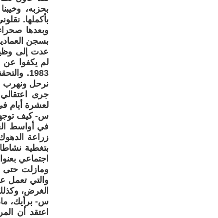
بحزبه، وخيبنا
بأكملها. نقل
وبعدها صحراء
بسجن العمادية، وب
عدت إلى وظيف
لم يكفوا عن م
نرحل ونهرب م
جرى اعتقالي 
لعشرة أيام في 
س- كيف توجهت
بتغطية نشاطا
اجتماعي بعنوا
ومازلت حتى ال
والتي تعمل عل
الغرض، وكذلك 
س- برأيك، ماذ
اعتقد أن المر