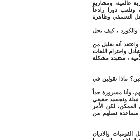
 عالمية، ومشاريع
 وتلعب دورا رادعاً
لقتل التعسفي وظاهرة
 والكورد ، كيف تحل
اعتقد أنه بقليل من
بادل واحترام اللغات
أمية ، ستتبدد مشكلة
ن؟ ماذا تقولين في
م. وأنا مسرورة جداً
نبيلة وتجسيد حقيقي
 الممكن، لكن الأمر
ل مساعدة تصلهم من
لقوميات والاديان