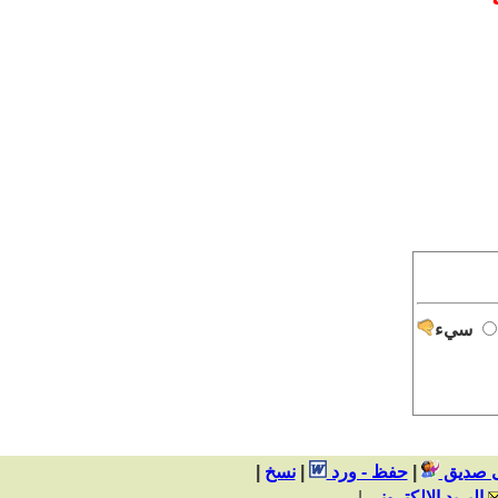
سيء
ى صديق
|
حفظ - ورد
|
|
البريد الالكتروني
|