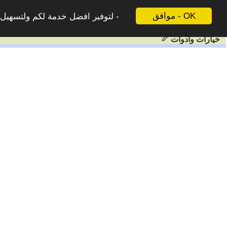
موافق - OK
لتوفير افضل خدمة لكم ولتسهيل ع
خيارات وادوات