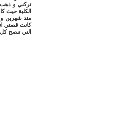
تركني و ذهب 
الكلية حيث كا
منذ شهرين وا
كانت قصتي انا
التي تنصح كل ا