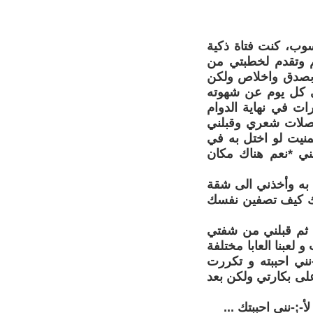
سوب، كنت فتاة ذكية
م وتقدم لخطبتي من
ه بصدق واخلاص ولكن
ي كل يوم عن شهوته
ات في نهاية الدوام
خصلات شعري وقبلني
نيت لو اختل به في
بني *نعم هناك مكان
 به وأخذني الى شقة
 بك كيف تصفين نفسك
ة ثم قبلني من شفتي
لعبنا العابا مختلفة
ني احببته و تكررت
لى بكارتي ولكن بعد
;-نني احببتك ...