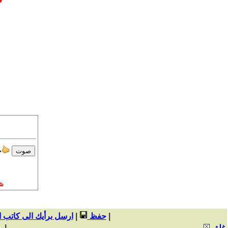
ج
ش
|
حفظ
|
ارسل برأيك الى كاتب 
غلق
|