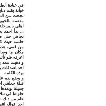
في عيادة الط
خيانة بقلم د.ا
نجحت من المر
مفعمة بالحيو
اهلي بالمرحلة
... بدأ احمد
تجاهي حتى صا
خلسة حيث كان
من فمي، هذه 
مكان ما وصارح
اعرفه فلو تأتي
و ذهبت معه ب
احد اصدقاءه و
بهذه الكلمة
و وضع يده عل
قبلة جعلتني ا
جميلة وبعدها
خلواتنا في ت
عام من ذلك ص
احد اقواله انن