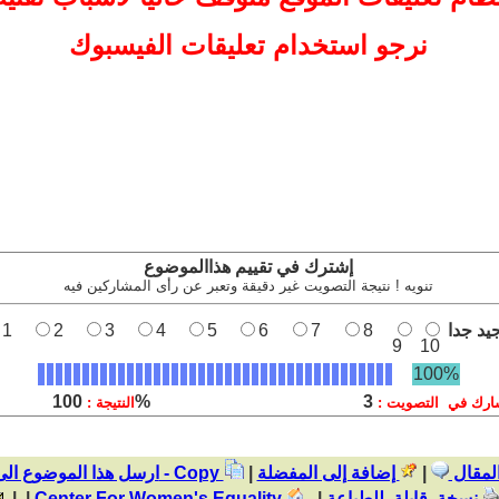
نرجو استخدام تعليقات الفيسبوك
إشترك في تقييم هذاالموضوع
تنويه ! نتيجة التصويت غير دقيقة وتعبر عن رأى المشاركين فيه
يد جدا
8
7
6
5
4
3
2
1
9
10
100%
100%
3
ارك في التصويت :
النتيجة :
المقال
|
إضافة إلى المفضلة
|
نسخ - Copy
ارسل هذا الموضوع ال
نسخة قابلة للطباعة
|
Center For Women's Equality
| |