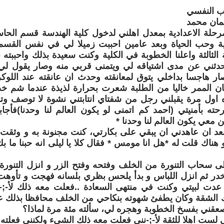
ب النفسي
يمان محمد
حلة الاعدادية بمعدل اهلني لدخول كلية الهندسة قسم الحا
ية وحب الحياة وبعد عامين احببت زميلا لي في نفس القس
 الثالثة واعلنا الخطوبة في الكلية وكنت سعيدة بذلك واحببت
 يحدثني عن مدى اشتياقه لي ويتمنى قربي منه وصار يقول ل
ر هاجسا بداخلي يتوق لمعانقته وحدث ان عانقته عند اللوكر
 الممر خاليا من الطلبة شعرت بحرارة لذيذة عندما شم 
اول مرة يقبلني رجل من شفتاي انتابتني نشوة لا توصف وتم
ته بأمنيتي (احمد كم اتمنى لو يكون العالم لنا وحدنا)فأجا
ن معي يكون العالم لنا وحدنا *
عد ان عاهدني ان يبقي على بكارتي، كنت مجنونة به و وثقت
 هناك قلت له *هل انا مومس * فقال كلا يا ليلى انه حبنا ما
ى سحاب التنورة من الخلف وفتحه وفتح الزر و انزل التنور
خدر ثم انزل اللباس و بدأ يلحس بظري بلسانه فهجت و تأوهت و 
 عدت لبيتي وكنت في منتهى السعادة ..فعلت معه ذلك ﻷ-;-ن
لك الشقة وكان يطفئ شهوته بنكاحي من الخلف محافظا بذلك ع
عقني بفسخ الخطوبة وهجره لي، سألته مئة مرة لماذا؟
ي لست اهلا للثقة ﻷ-;-نني فعلت معه ذلك الشيء ولكنني فعلته ﻷ-