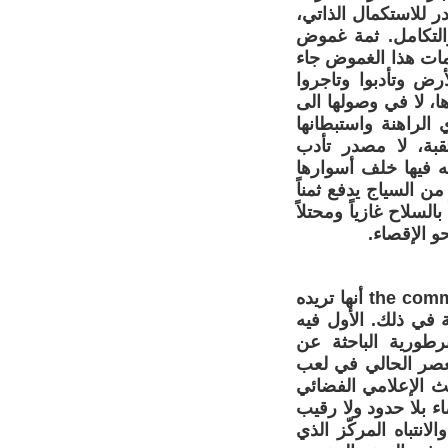
ر للاستكمال الذاتي،
 والتكامل. ثمة غموض
مات هذا الغموض جاء
ض وتأدبوا وتاجروا
ا، لا في وصولها الى
الراهنة واستبطانها
بة، لا مصدر تأدب
 فيها خلف أسوارها
ن السياج يدفع ثمناً
لسلاح غازياً ومحتلاً
و الإقصاء.
ما نفهمه من طرح المرنيسي لمفهوم السندباد المعولم التواصلي the communicator أنها تريده
the dominan، وهي قطعاً محقة في ذلك. الأول فيه
برطورية الباحثة عن
لعصر الحالي في لعب
بث الإعلامي الفضائي
ء بلا حدود ولا رقيب
لانتباه المركّز الذي