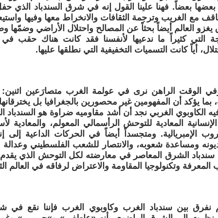
بعضها بعضاً. فهنا علينا القول إنه في شرق السندباد الذي ح
ثاقف مع الغريب وترجمة الثقافات والانخراط معها وفيها واستي
غزو العالم أيضاً بحثاً عن المصالح واحتلال الأراضي وضمّها وضمّ
جة التي كثيراً ما ندعيها لأنفسنا فقد كانت هناك حقب في ت
لال، أياً كانت التسميات التخفيفية التي نطلقها عليها.
في الوقت الراهن نرى في عولمة الغرب متصارَعين اثنين: س
 بما يؤكد أن المفهومين غير محصورين بالجغرافيا بل يخترقانها 
ه الكاوبوي الغربي نجد أن أشد مقاوميه ضراوة هو السندباد ا
إنسانية المعادية للتوحش الرأسمالي المعولم، والمعادية لأس
روب الإمبريالية. ومتجسداً أيضاً في الحركات الداعية إلى إن
 ديونه ومساعدة شعوبه، والانتصار للشعب الفلسطيني وعدالة 
 سندباد الشرق المعاصر في معارضته لكل التوحش الذي يقدم 
ب المعرفة وتكنولوجيا المقاومة والاعتراض لرفاقه في العالم ال
 نفرق بين سندباد الغرب وكاوبوي الغرب فإننا نقع في ش