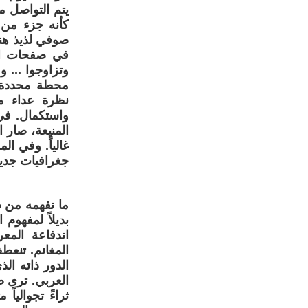
يتم التواصل م
كأنه جزء من ا
صوفي لذيذ هنا
في صفحات ابن
وتزاوجوا ... و
محطة محددة ف
نظرة عداء م
واستكمال. في
المنيعة، صار 
غالياً. وفي ال
جغرافيات جديدة
اندفاعة المع
المغانم. تنعط
الدور ذاته ال
العربي. ترى ص
ثراءً تجوالياً