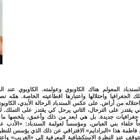
ندباد المعولم هناك الكاوبوي وعولمته. الكاوبوي عند ال
 الجغرافيا واحتلالها واعتبارها اقطاعيته الخاصة. همّه نص
احتلاله من أراض. على عكس السندباد الرحالة الأبدي، الكاوبوي
ي يقتدر على الترحال، الثاني يرحل كي يقتدر على التملك. 
جغرافيات جديدة. بل هي ابعد من ذلك وأعمق، يلخصها ما 
اً خلفاء بني العباس، ومؤسساً لعولمة السندباد: «الأدب 
فاطمة هذا «البرادايم» الافتراقي عن ذلك الذي يؤسس للنظر
تتوقف عند النظرة الاستكشافية المعرفية إلى «الغريب» واعتب