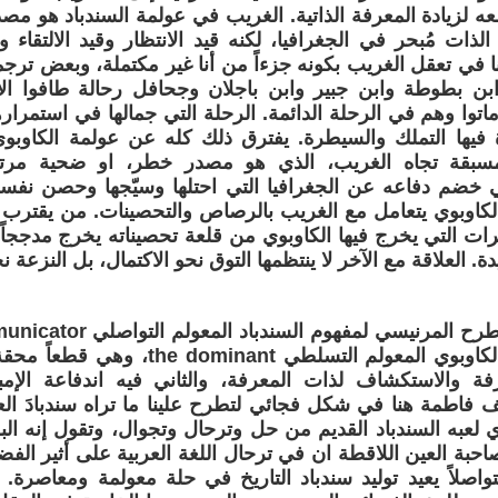
عه لزيادة المعرفة الذاتية. الغريب في عولمة السندباد هو مصد
لذات مُبحر في الجغرافيا، لكنه قيد الانتظار وقيد الالتقاء
 في تعقل الغريب بكونه جزءاً من أنا غير مكتملة، وبعض ترج
 بطوطة وابن جبير وابن باجلان وجحافل رحالة طافوا الأر
ماتوا وهم في الرحلة الدائمة. الرحلة التي جمالها في استمراره
يها التملك والسيطرة. يفترق ذلك كله عن عولمة الكاوبوي 
سبقة تجاه الغريب، الذي هو مصدر خطر، او ضحية مرتق
 خضم دفاعه عن الجغرافيا التي احتلها وسيّجها وحصن نفسه
الكاوبوي يتعامل مع الغريب بالرصاص والتحصينات. من يقترب م
مرات التي يخرج فيها الكاوبوي من قلعة تحصيناته يخرج مدججاً با
. العلاقة مع الآخر لا ينتظمها التوق نحو الاكتمال، بل النزعة نح
بديلاً لمفهوم الكاوبوي المعولم التسلطي t
رفة والاستكشاف لذات المعرفة، والثاني فيه اندفاعة الإم
ف فاطمة هنا في شكل فجائي لتطرح علينا ما تراه سندبادَ ا
ذي لعبه السندباد القديم من حل وترحال وتجوال، وتقول إنه ال
احبة العين اللاقطة ان في ترحال اللغة العربية على أثير الفضا
 متواصلاً يعيد توليد سندباد التاريخ في حلة معولمة ومعاصرة. وا