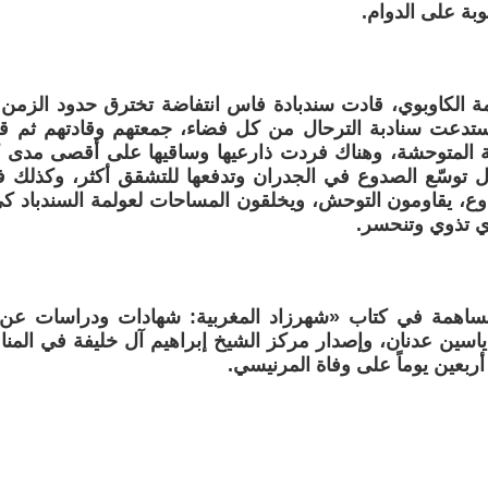
وبة على الدوام.
 الكاوبوي، قادت سندبادة فاس انتفاضة تخترق حدود الزمن 
 استدعت سنادبة الترحال من كل فضاء، جمعتهم وقادتهم ثم 
ة المتوحشة، وهناك فردت ذارعيها وساقيها على أقصى مدى ك
ل توسّع الصدوع في الجدران وتدفعها للتشقق أكثر، وكذلك فع
ع، يقاومون التوحش، ويخلقون المساحات لعولمة السندباد كي 
ي تذوي وتنحسر.
ساهمة في كتاب «شهرزاد المغربية: شهادات ودراسات عن 
ياسين عدنان، وإصدار مركز الشيخ إبراهيم آل خليفة في المنامة
أربعين يوماً على وفاة المرنيسي.