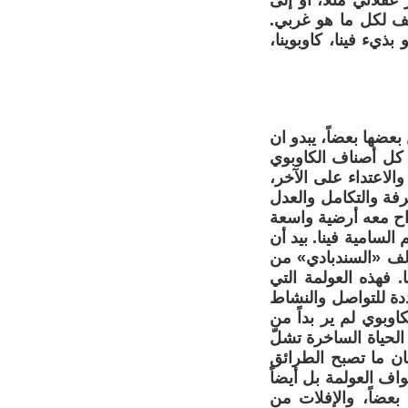
لاني مثلاً، أو إلى
يف لكل ما هو غربي.
بذيء فينا، كاوبوينا،
ضها بعضاً، يبدو ان
كل أصناف الكاوبوي
لاعتداء على الآخر،
فة والتكامل والعدل
داح معه أرضية واسعة
 السامية فينا. بيد أن
الف «السندبادي» من
 فهذه العولمة التي
دة للتواصل والنشاط
كاوبوي لم ير بداً من
الحياة الساخرة تشلّ
ان ما تصبح الطرائق
اف العولمة بل أيضاً
بعضاً، والإفلات من