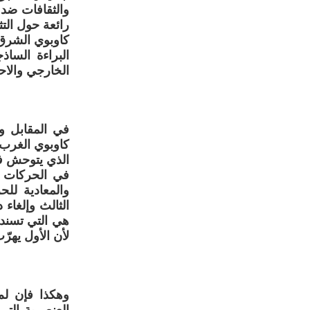
والثقافات ضد 
رائعة حول الت
كاوبوي الشرق ي
البراءة الساذ
الخارجي والاحت
في المقابل و
كاوبوي الغرب،
الذي يتوحش في
في الحركات ال
والمعادية للح
الثالث وإلغاء
هي التي تسند
لأن الأول يهرّ
وهكذا فإن لم