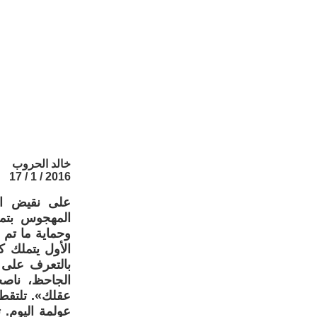
خالد الحروب
2016 / 1 / 17
على نقيض الس
المهجوس بتملك
وحماية ما تم 
الأول يتملك ك
بالتعرف على 
الجاحظ، ناصح
عقلك». تلتقط 
عولمة اليوم. 