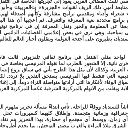
ي للبث الفضائي العربي يعود إلى تجربتها الخاصة في التنق
ابعة أميي ذلك الريف لقنوات «الجزيرة» و»العربية» و»أبو 
 شعراء وأدباء ومقدمي برامج مشارقة وكأنهم أصدقاء لهم
 برامج محددة بغية المعرفة والتعرف. ثم أعجبها أن هذا الب
بحثاً عن المعلومة والخبر ونقل المعرفة إن في برنامج تو
تى سياحية. وهي ترى في بعض إعلاميي الفضائيات الدائمي ا
دباد، يطيرون على أجنحة العولمة وينقلون أخبار العالم للعالم.
 لواحد مثلي اشتغل في برنامج ثقافي تلفزيوني قالت فا
ى نائية، إلا الشعور بالطرب لما تقوله المرنيسي بخاصة في و
ت العربية. وكذلك لأن مثل هذا الطرح يأتي في سياق نزوع إنسا
كاديمية التي تنشط فيها المرنيسي يستحق التقدير بلا تردد. لك
ق الوفاء لأفكارها التي أرادتها متواصلة الثراء دوماً، إلى إغ
بة ويفلت من الاتهام بالمركزية الشرقية عكساً للمركزية الغربي
اً للسندباد ووفاءً للراحلة، تأتي ابتداءً مسألة تحرير مفهوم ا
 جغرافية وزمانية متجمدة، وإطلاق كليهما كسيرورات تحل 
أي زمان، ووسط أي مجتمع أو حضارة. بهذا التحرير يتم تفاد
ر الشرق ملاذ البراءة والغرب مصدر التوحش، بما يخدم أطرو