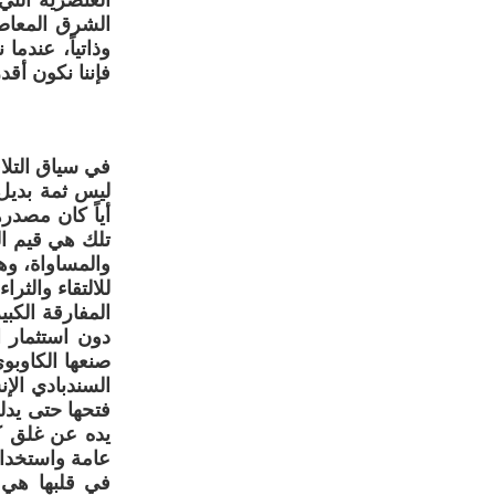
العنصرية الت
الشرق المعاص
وذاتياً، عندما
فإننا نكون أق
في سياق التلا
ليس ثمة بديل
أياً كان مصد
تلك هي قيم ا
والمساواة، وه
للالتقاء والثرا
المفارقة الكب
دون استثمار ا
صنعها الكاوب
السندبادي الإن
فتحها حتى يدل
يده عن غلق ك
عامة واستخدام
في قلبها هي 