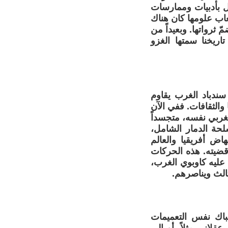
فل بأدبيات وممارسات
عاب علومها كان هناك
 ثرواتها. وبعيداً من
اريخنا سمتها الغزو
ندباد الغرب يقاوم
والثقافات. ففي الآن
لغربي نفسه، متجسداً
لحة الدمار الشامل،
هاض أفريقيا والعالم
قضيته. هذه الحركات
عليه كاوبوي الغرب،
ثالث ويناصرهم.
باك نفس التعميمات