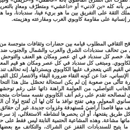
ي نظرت الى الشرق الماضوي بأنه «عاطفي» و»حريمي» وغير عق
ر بأنه كله «بن لادني» أو «داعشي» ومتطرّف ومعادٍ بالتعر
 نملك الثقة على التفريق بين ما هو بريء فينا، سندبادنا، وما هو 
در إنسانية على مقاومة كاوبوي الغرب ومقارعته وهزيمته.
قح الثقافي المطلوب قيامه بين حضارات وثقافات متوجسة من بع
 من تحالف سندبادات الشرق والغرب والشمال والجنوب ضد 
رها. خصم كل سندباد في اي عصر ومكان هو العنف والتوحش وا
لكاوبوي. ومبتغى كل سندباد في كل عصر ومكان هو قيم المعر
ي القيم التي يتعجرف عليها الكاوبوي ويسترذلها. إنه تحالف تن
ء الإنساني، عدا عن كونه التقاء ضرورة البقاء والانتصار لكل القيم
يرة تتأتّى من صعوبة إن لم يكن استحالة تحصّل مثل هذا التح
لجانب التواصلي، من العولمة الراهنة ذاتها على رغم توحشها.
وي لمصالحه تقدم على رغم أنف الكاوبوي نفسه مساحات متجد
سانوي المعولم. وهي تفتح نوافذ ما كان لها أن تُفتح لولا أن ال
ف منها قاصداً أراضيَ مُستهدفة وغزوات جديدة. غير أن حقائق 
ل طريق يفتحها، أو أن يحصرها لنشاطه الاستغلالي، إذ سرع
اتها مشاعة. وهذه المشاعية الحتمية النابتة ليس فقط على حو
ما يتيح للسندبادات القفز عن الشراك، والتكاتف مع بعضها 