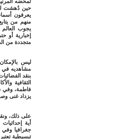
تمحضه المرنيس
حين دُهشت لمت
يعرفون أسماء
منهم من يتابع
يجوب العالم 
إخبارية أو ح
متجددة من السن
ليس بالإمكان
مشاهديه في قر
بنقد الفضائيا
الثقافية والأ
فاطمة، وفي سيا
يزداد غنى وصلا
على ذلك، ونقاش
أية إحداثيات
جغرافيا وفي 
تبسيطية تعتب