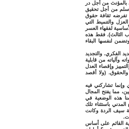
ي بالمؤنث من أجل در
و سلم من أجل تحقيق
 تفرضه ثقافة حقوق
لعزل والتنميط التي
أساسية لفقهاء العسر
اب الثالث). فقط هذه
تضمن لنفسها البقاء
يد الفكري. والتجديد
ه وآلياته من قابلية
لتمييز وإقصاء العدل
لحقوق. (ولا أقصد
 وإنما تشاركني فيه
ين، مما يفتح المجال
نا هذه الوضعية في
لمدني باستثناء تلك
مة سيف الردة وكانت
ت.
ية القائم على أساس