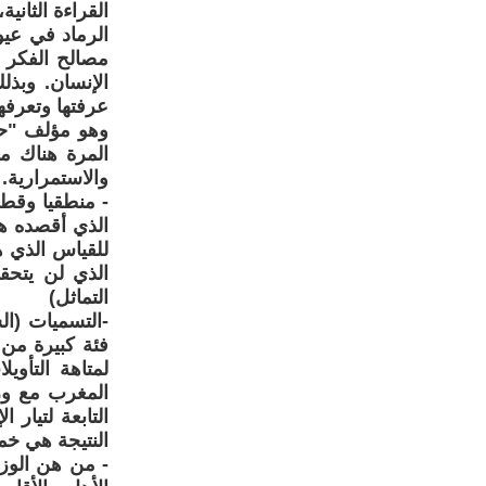
القراءة الثان
الرماد في عي
مصالح الفكر 
الإنسان. وبذل
عرفتها وتعرفهم
وهو مؤلف "حجة
المرة هناك مظ
والاستمرارية. 
- منطقيا وقطع
الذي أقصده هو
للقياس الذي ه
الذي لن يتحق
التماثل)
-التسميات (ا
فئة كبيرة من 
لمتاهة التأو
المغرب مع وز
التابعة لتيار
النتيجة هي خ
- من هن الوزي