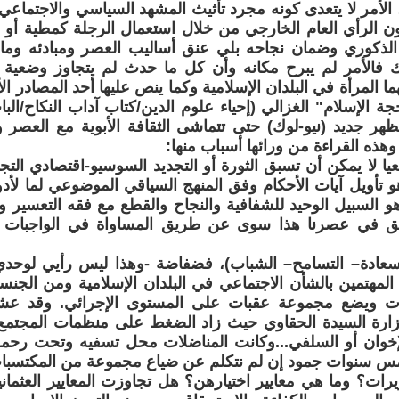
ية، الأمر لا يتعدى كونه مجرد تأثيث المشهد السياسي والاجتماع
ون الرأي العام الخارجي من خلال استعمال الرجلة كمطية أ
الذكوري وضمان نجاحه بلي عنق أساليب العصر ومبادئه وما
ك فالأمر لم يبرح مكانه وأن كل ما حدث لم يتجاوز وضعية ا
ا المرأة في البلدان الإسلامية وكما ينص عليها أحد المصادر ال
 الإسلام" الغزالي (إحياء علوم الدين/كتاب آداب النكاح/الب
هر جديد (نيو-لوك) حتى تتماشى الثقافة الأبوية مع العصر و
وهذه القراءة من ورائها أسباب منها:
يا لا يمكن أن تسبق الثورة أو التجديد السوسيو-اقتصادي التجد
 تأويل آيات الأحكام وفق المنهج السياقي الموضوعي لما لأدوات
و السبيل الوحيد للشفافية والنجاح والقطع مع فقه التعسير وا
ق في عصرنا هذا سوى عن طريق المساواة في الواجبات وا
لسعادة– التسامح– الشباب)، فضفاضة -وهذا ليس رأيي لوحدي
المهتمين بالشأن الاجتماعي في البلدان الإسلامية ومن الجنس
يلات ويضع مجموعة عقبات على المستوى الإجرائي. وقد عش
ارة السيدة الحقاوي حيث زاد الضغط على منظمات المجتمع ا
 الإخوان أو السلفي...وكانت المناضلات محل تسفيه وتحت رح
مس سنوات جمود إن لم نتكلم عن ضياع مجموعة من المكتسبا
رات؟ وما هي معايير اختيارهن؟ هل تجاوزت المعايير العثمان