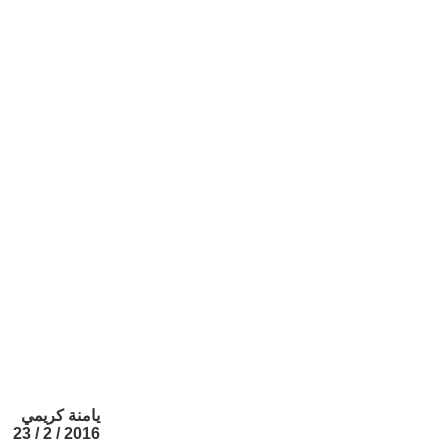
يامنة كريمي
2016 / 2 / 23