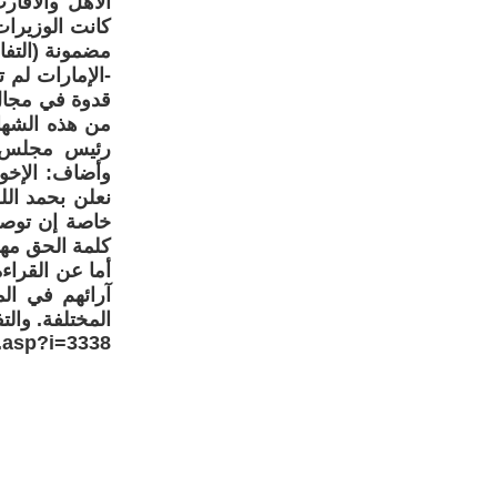
الأهل والأقار
كانت الوزيرات
مضمونة (التفا
-الإمارات لم ت
قدوة في مجال
من هذه الشها
رئيس مجلس ا
وأضاف: الإخوة
نعلن بحمد ال
خاصة إن توصل
كلمة الحق مه
أما عن القراء
آرائهم في ال
المختلفة. والت
.asp?i=3338