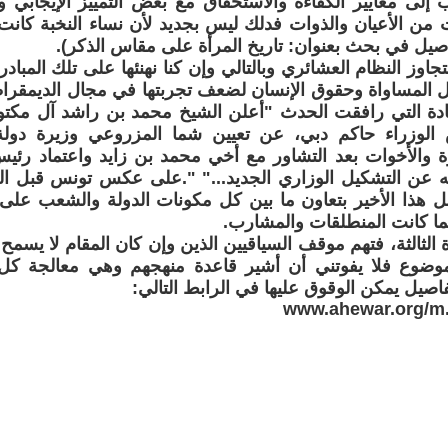
ب إلى معايير الكفاءة والاستحقاق مع بعض التمييز الإيجابي 
 من الأعيان والذوات فدلك ليس بجديد لأن نساء النخبة كانت 
صيل في بحث بعنوان: تاريخ المرأة على مقاس الذكر).
تجاوز النظام العشائري وبالتالي وإن كنا نهنئها على تلك المبا
 المساواة وحقوق الإنسان لضعف تجربتها في مجال الديمقراط
دة التي رافقت الحدث "أعلن الشيخ محمد بن راشد آل مكتوم
لوزراء حاكم دبي، عن تعيين شما المزروعي وزيرة دولة 
 والأخوات بعد التشاور مع أخي محمد بن زايد واعتماد رئيس
له عن التشكيل الوزاري الجديد..." ".على عكس تونس قبل ال
 هذا الأخير بتعاون ما بين كل مكونات الدولة والشعب على
ما كانت المنطلقات والمشارب.
ة الثالثة، فتهم موقف السياقيين الذين وإن كان المقام لا يسمح
موضوع فلا يفوتني أن أشير قاعدة منهجهم وهي معالجة كل ا
فاصيل يمكن الوقوق عليها في الرابط التالي:
www.ahewar.org/m