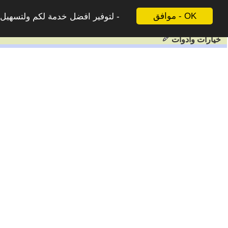
موافق - OK
لتوفير افضل خدمة لكم ولتسهيل ع
خيارات وادوات