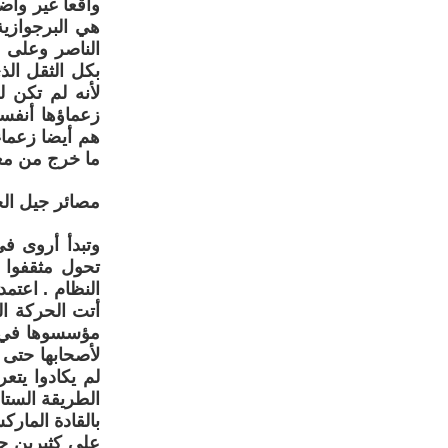
واقعا غير واض
هي البرجوازية
الناصر وعلى ر
بكل الثقل الذ
لأنه لم تكن 
زعماؤها أنفسه
هم أيضا زعماء
ما خرج من مع
مصائر جيل الحر
وتبدأ أروى ف
تحول مثقفوا 
النظام . اعتم
أتت الحركة ال
مؤسسوها في ز
لأصحابها حتى 
لم يكادوا يتع
الطريقة الستا
بالقادة المار
على كثيرين ح