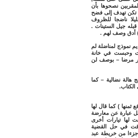
مقربين نصحوها بأن
م تكن تهدف إلى فضح
يلا ناضجا للظروف
قبله جيل الستينات .
 أدق وصف لهم .
م نموذج لمناضلة لم
ت وحبست في خانة
أكثر مرضا – بوصف لن
 هالة نضالية – كما
الكتاب.
ثمنها ) كما قال لها
 عبد الناصر عام 1959 .كان هذا الجيل عبارة عن معارضة
ت لها تيارات أخرى
ؤقت في حل القضية
ا جزءا من خريطة عبد