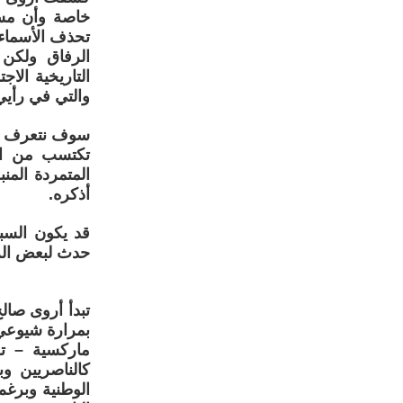
خاصة وأن مسو
تحذف الأسماء 
الرفاق ولكن
التاريخية الا
والتي في رأي
سوف نتعرف على
تكتسب من ال
المتمردة المن
أذكره.
قد يكون السب
حدث لبعض الر
تبدأ أروى صال
ماركسية – تق
كالناصريين 
الوطنية وبرغم