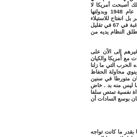
ك أصبحت أمريكا لا
تكتفي بالاعتراف بإسرائيل ( أي بحقها في الأراضي التي استولت عليها عام 1948 وبدولتها
ل انفتاح للاستيلاء
الكامل عليه في منافسة حرة لسنا ندا فيها .. وهكذا فالمعضلة التي بدأت بالرغبة في 67 في تقليل
طلق النظام يديه من
غيرهم إلى الآن على
ت مع أمريكا والكيان
 الحرب التي ما زلنا
بها . تقول أروى أنه في 67 كان النظام ينوي محاولة الحفاظ
ستحيل ولكنه كان متورطا في سنين
ا ليس منه بد . خاض
اة نفسية تمتص سلفا
كان بوسع السادات أن
 بقدر ما كانت تواجه