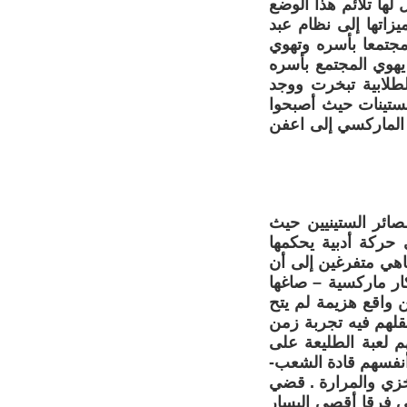
لها تلائم هذا الوضع
يزاتها إلى نظام عبد
 مجتمعا بأسره وتهوي
يهوي المجتمع بأسره
لطلابية تبخرت ووجد
لستينات حيث أصبحوا
 الماركسي إلى اعفن
ائر الستينيين حيث
حركة أدبية يحكمها
اهي متفرغين إلى أن
ار ماركسية – صاغها
 واقع هزيمة لم يتح
قلهم فيه تجربة زمن
هم لعبة الطليعة على
 أنفسهم قادة الشعب-
خزي والمرارة . قضي
ى فرقا أقصى اليسار