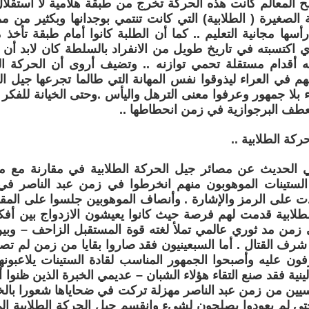
ح المعالم كانت هذه الحركة تخرج من طبقة هلامية لا استقلال 
 الصغيرة ( الطلابية) التي كانت تنتمي بوجدانها وبكثير من مم
أسها مجانية التعليم .. كما أن الطلبة كانوا أمام طبقة تأخذ
ي اكتسبته في تاريخ طويل من الانفراد بالسلطة كان لابد أن 
له أقدام مستقلة تحمي توازنه .. وتضيف أروى أن الحركة ا
م في العراء ليذوقوا نفس المهانة التي طالما تجرعها جيل ا
 بلا جمهور وعرفوا معنى الترهل واليأس .وحتى الخيانة للفكر
طف البرجوازية في زمن انحطاطها ..
كة الطلابية ..
ي الحديث عن مصائر جيل الحركة الطلابية في مقارنة مع مص
الستينات الموهوبون منهم انخرطوا في زمن عبد الناصر في 
دت على الرمز والإشارة . وأنصاف الموهوبين جلسوا على المق
طلابية قدمت لهم فرصة حيث كانوا يعيشون الازدواج بين أفك
من مد ثوري عالمي تملأ لغته قوة المستقبل الزاحف – وبين
شرف القتال . أما السبعينيون فقد صاروا بقايا من زمن لم تص
رفون عليه وأصبحوا الجمهور المناسب لقادة الستينات يلاعبون
لينية فقد صنع التقاء هؤلاء الشبان – عديمي الخبرة الذين ظنوا
كسيين من زمن عبد الناصر مهزلة تركت في ضحاياها شعورا بال
تى لم يعودوا يصلحون لشيء وانقسم جيل الحركة الطلابية إل