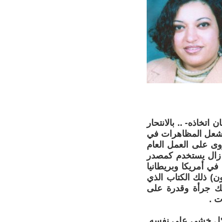
تخاذه- .. بالانتحار
 أشعل المظاهرات في
1968 . لم يقتصر نضال أروى على العمل العام
ا زال يستخدم كمصدر
في أمريكا وبريطانيا
ون) ذلك الكتاب الذي
ك جرأة وقدرة على
ت .
 كل خشى على نفسه,