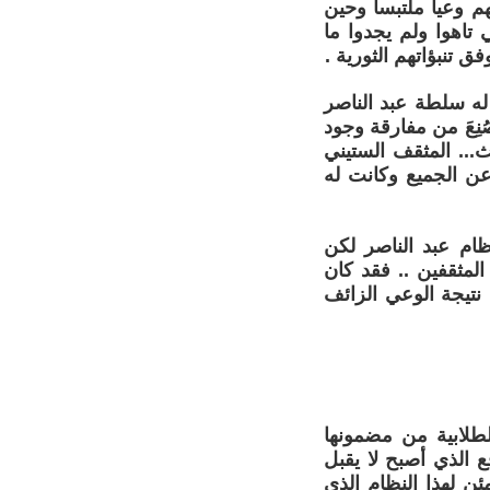
م وعيا ملتبسا وحين
تاهوا ولم يجدوا ما
 تنبؤاتهم الثورية .
ه سلطة عبد الناصر
نِعَ من مفارقة وجود
ث... المثقف الستيني
عن الجميع وكانت له
ظام عبد الناصر لكن
المثقفين .. فقد كان
تيجة الوعي الزائف
طلابية من مضمونها
 الذي أصبح لا يقبل
ن لهذا النظام الذي