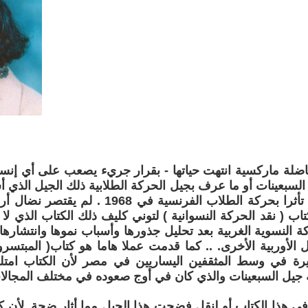
ضلة ماركسية انتهت حياتها - بقرار جريء يصعب على أي إنسان ا
 السبعينات أو ما عرف بجيل الحركة الطلابية ذلك الجيل الذي
جامعات مصر تأثرا بحركة الطلاب الفرنسية في 
ب ( نقد الحركة النسوانية ) لتوني كليف ذلك الكتاب الذي ل
كة النسوية الغربية بعد تحليل جذورها وأسباب نموها وانتشارها 
 الأوربية الأخرى. .. كما قدمت عملا هاما هو كتاب( المبتسر
ة في وسط المثقفين اليساريين في مصر لأن الكتاب امتل
 جيل السبعينات والذي كان في أوج صعوده في مختلف المجالا
 هذا الكتاب أو لنقل فضحت هذا الجيل مما أثار ضجة ,لأن