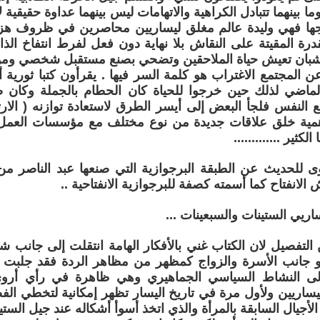
ما بينهما تتبادل الكراهية والاتهامات ليس بينهما عداوة حقيقية ل
ها فهي وليدة عالم مغلق ليساريين محاصرين في ظروف هز
قدرة المقيتة على النقاش بلا نهاية دون فعل لفرط انتفاخ الذا
شبان تعيش حياة الملاحقين وتضحي بصنع مستقبل شخصي ومو
عن المجتمع الاغتراب هو كلمة السر فيها . يقرأون كتبا ثورية
لماضي لذلك حين خرجوا للحياة كان الحطام بالجملة وكان ص
ع النفس فلجأ البعض إلى أيسر الطرق لاستعادة توازنه ( الار
همية خلق علاقات جديدة من نوع مختلف مع مؤسسات العمل ال
كثير .............
ى للحديث عن الطبقة البرجوازية التي صنعها عبد الناصر من 
 الانفتاح كما أسمته كصفة للبرجوازية الانفتاحية ..
اريي الستينات والسبعينات ...
لتفصيل لان الكتاب غني بالأفكار الهامة انتقلت إلى جانب 
و جانب الأسرة والزواج كمظهر من مظاهر الردة فقد جلبت ال
لى النشاط السياسي الجماهيري وهي ظاهرة في رأي أروى 
يساريين ولأول مرة في تاريخ اليسار تظهر إمكانية لتخطي الف
الأجيال السابقة بالمرأة والذي اتخذ أسوأ أشكاله عند جيل الست