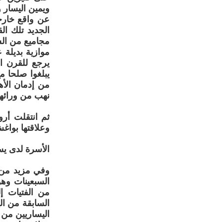
ويمين اليسار و
عن واقع خارج
الجديد تلك ال
مجاميع من ال
موازية بديلة 
يرجع للقرن ا
يبلغوا صلحا م
من إدمان الأ
نهب من ورائها ال
ثم انتقلت أرو
وعلاقتها بواغش
الأسرة لدى يس
وفي مزيد من ا
السبعينات وه
من الفتيات إ
السابقة من ال
اليساريين من 