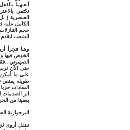
أتعبهما بالف
العنصرية ) بل
حجم التنازلا
الشعب ليقدم تنا
وهنا تتجرأ أ
الخوض فيها وه
الصهيوني ..فق
طويلة يمتص ف
السادات حربا 
اثر الصدمات ال
يعفينا من الح
البرجوازية الص
تنتقل أروى لجي