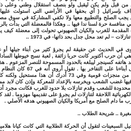
عل من قبل ولم يكن ليقبل ولو بنصف استقلال وطني وعلى ذل
 يجب الصلح والتطبيع معها ولا تكفي المشاركة في سوق مصر ب
ت المقدمة للغرب والكيان الصهيوني تحولت إلى معضلة كيف ي
زلات – لم تعد محل جدل بحد ذاتها- في 1973 ..
روى في الحديث عن حقيقة لم يجرؤ كثير من أبناء جيلها أو 
ي أن حرب أكتوبر كانت حربا زائفة , لعبة نسج خيوطها السادا
د هاتفه كسينجر ليبلغه بالحدود المسموحة للنصر المزعوم . هذه
حتى الآن نربى أبناءنا على التفاخر 
على ما أمكن من منجزات قومية وفي 73 أدرك أن هذا م
يها غضب الشعب ويخرسه بالإعداد للمعركة وإذن كان لابد مم
محدودة للشعب وقدم تنازلات بلا حدود للغرب فكانت مجرد أد
كهربائية اللاحقة لتنازلات لم يجرؤ على تقديمها مهزوما . لقد 
رب ما دام الصلح مع أمريكا والكيان الصهيوني هدفه الأصلي .
غيرة .. شريحة الطلاب ..
ل السبعينات لتقول أن الحركة الطلابية التي كانت كيانا هلاميا