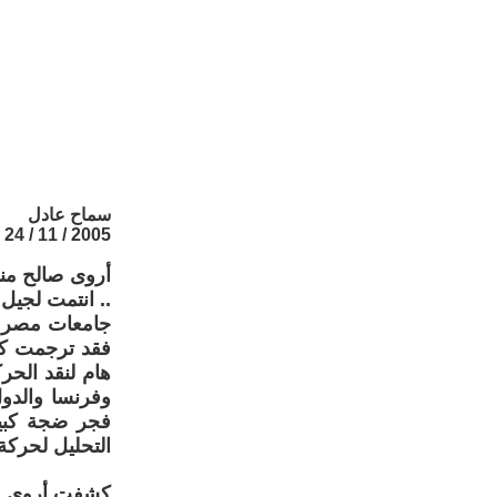
سماح عادل
2005 / 11 / 24
أروى صالح منا
.. انتمت لجيل
فقد ترجمت كتا
هام لنقد الحر
وفرنسا والدول
فجر ضجة كبير
التحليل لحركة
كشفت أروى في