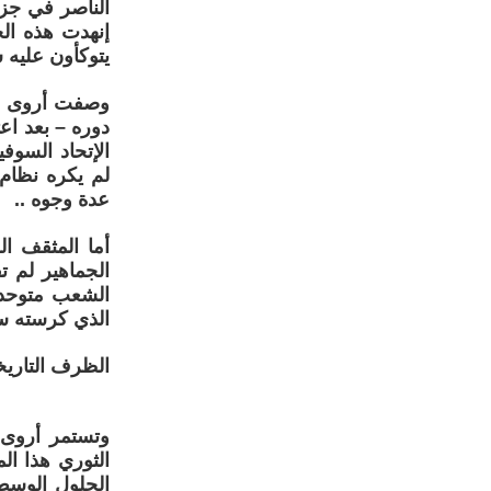
الناصر في جز
إنهدت هذه الخ
يتوكأون عليه س
وصفت أروى في
دوره – بعد اع
الإتحاد السوف
لم يكره نظام 
عدة وجوه ..
أما المثقف ا
الجماهير لم ت
الشعب متوحدا
الذي كرسته سل
الظرف التاريخ
وتستمر أروى 
الثوري هذا ال
الحلول الوسط 