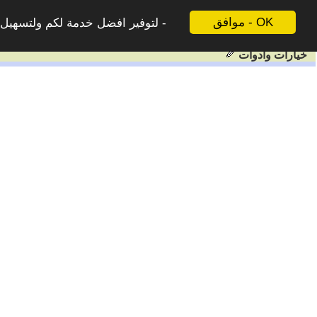
موافق - OK
لتوفير افضل خدمة لكم ولتسهيل ع
خيارات وادوات