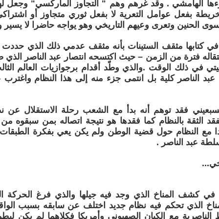
ءها الهامشي . وقد غرهم وهم " التجاوز الماركسي" وجعل له
ريطة بفعل عوامل التعرية لا بفعل ثوري متجاوز أو اشتراكي 
وى الحنين وتعرى وعيهم التاريخي وهو يواجه حاضرا لا يسير وفق
 كتابها مثقف الستينات بأنه مثقف عدمي ذلك الذي حددت ل
تقاله فترة من الزمن – حيث اكتسحه انتصار عبد الناصر الذي صُ
ييتي في ذلك الوقت .والذي وطّد أقدام برجوازيات العالم الثال
عبد الناصر كلية بل انتمى جزء منه إلى هذا النظام واغترب 
لسبعيني فقد توهم أنه بدأ مع الشعب رحلة الاستقلال عن ن
فقد الثقة بالنظام كما فقدها هو نتيجة اتصاله بمن سبقوه من 
 مع النظام حول قضية الوطن ولم يكن يعي بفكرة الطبقات ن
طة عبد الناصر .
ي...
في كشف المناخ الذي وجد فيه جيلها والذي فرغ الحركة ال
مناخ الذي تحكم فيه نظام جديد اختلف عن سابقه بسبب الواقع
الناصرية مع الكيان الصهيوني وأمريكا فكلاهما لم يكن ليطمئ