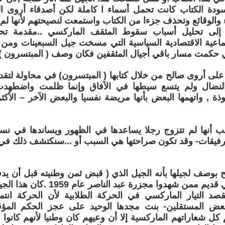
دة الكتاب كانت تحمل أسماء ا كاملة لكن أصدقاء أروى ال
والوقائع وتحذف جزءا من الكتاب واستمعت لنصيحتهم لأنها ل
 إلى تحليل أسباب سقوط المثقف الماركسي ..مقدمة تحل
جتماعية الاقتصادية السياسية التي مسخت جيل السبعينات ومن 
ي حكمت مسار باقي أجيال المثقفين فكان وصف ( المبتسرون )
 أروى صالح من خلال كتابها ( المبتسرون) في محاولة لتقدي
نضال ولم يتسع سيطها في الآفاق وإنما ظلمت واضطهد
بوذة , واتهمها البعض بأنها مريضة نفسيا والبعض الآخر – ال
ب أنها لم تتزوج رجلا يساعدها في الظهور ويساندها في نسج
فيقات- وقد تكون صراحتها هي السبب أو ...سنكتشف ذلك في 
ح بوصف لجيلها بأنه الجيل الذي ( قبض ثمن وطنيته قبل أن يدفع 
بمرارة شيوعي قديم ممن شهدوا مجزرة
صد التيار الماركسي في الحركة الطلابية لأن الحركة انتم
وبعض المستقلين- بنت مجدها الوحيد على عجز الحكم الم
 كل شعاراتهم الماركسية إلا أن وعيهم كان وطنيا لأنهم كانو