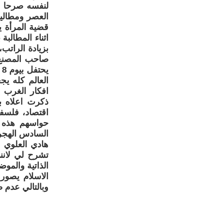
لنفسه صرحا ا
العصر ومطاليب
قضية المرأة ي
اثناء المطالب
ي
العالم كله ي
افكار الغرب ا
ذكرت اعلاه ب
اقتصاد، فلسف
حواسهم هذه ا
السادس الهجري
هادي العلوي م
تشرح لي لانن
الذاتية والمو
الاسلام يصور
وبالتالي عدم