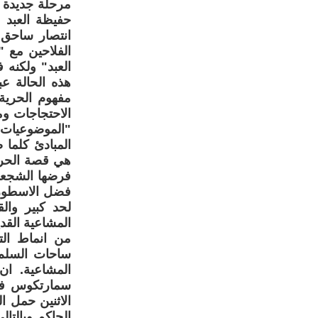
مرحلة جديدة م
حفيظة العبد 
انتصار ساحق 
الفلاحين مع 
العبد" ولكنه 
هذه الحالة ع
مفهوم الحرية
الاحتجاجات و
"الموضوعيات" 
المبادئ كلما 
هي قصة الحري
فرضها الشجعا
فضل الاسطورة 
لحد كبير وال
المشاعية القد
من انماط الت
ساحات السلم 
المشاعية. ا
سمارتكوس في ا
الاثنين حمل 
الحاكم وبالتا