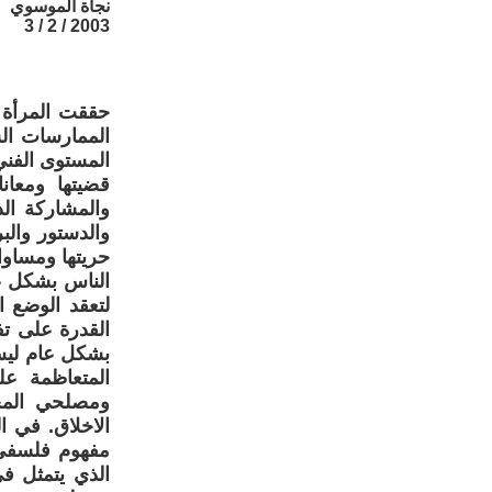
نجاة الموسوي
2003 / 2 / 3
حققت المرأة ا
الممارسات ال
المستوى الفني
قضيتها ومعان
والمشاركة الد
والدستور والب
حريتها ومساوا
الناس بشكل ع
لتعقد الوضع 
القدرة على ت
بشكل عام ليس 
المتعاظمة عل
ومصلحي المجت
الاخلاق. في ا
مفهوم فلسفي ت
الذي يتمثل ف