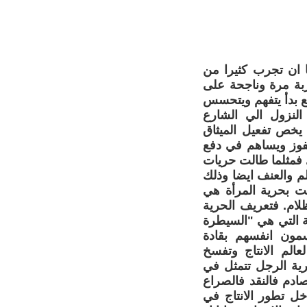
ا ان تجرب كثيرا من
ربة مرة وناجحة على
ع بدأ يتفهم ويتحسس
النزول الي الشارع
 يخص تفعيل الميثاق
لفوز ويساهم في دفع
. فمثلما طالت حريات
م والعنف ايضا وذلك
قت بحرية المرأة هي
لام. فتعريف الحرية
ية التي هي "السيطرة
مون انفسهم بقادة
الم الانتاج وتفسخ
رية الرجل تتمثل في
صادم فالنقد فالصراع
خل تطور الانتاج في