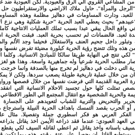
ن المشاعي القروي الي الرق والعبودية. لكن العبودية ضد غرا
"الرجل والمرأة". حاول ملاك الاراضي والارستقراطيون حل 
للعبد. ودارت المساومات في دهاليز مظلمة وهذه المساو
"عبيدهم" بحيث يعطي العبد الحرية "حرية شكلية وهي نزع ا
في واقع الحال يبقي عبدا بسبب تملك العمليات الانتاجية كام
بدة لعبد. فالضمانات لم تحسب بحرية العبد. فبقت الحرية ا
 وتبلور داخل جحيم العنف والاستغلال فحيثما وجد الألم وا
من هذه وتلك تتضح رؤية الحرية كبلورة مضيئة تفرض نفسها و
لكي تنتج في النهاية طريقا سالكا للمبادئ الانسانية. وكلما
صار مطلب الحرية شرعياً وله جماهيرية واسعة. وهذا هو لغز ا
ة التي دخلت في دهاليز لم تخرج منها بالصدفة وانما خرجت
ن من خلال عملية تاريخية طويلة يصعب سردها. ولكن لا يمك
العربية القديمة التي فرضت نفسها من خلال قصصها ورواياتها
قصص تمثلت كلها حول تجسيد الاحلام الانسانية التي انفقد
يمة والحرية الشخصية مع انتقال المجتمع الي الطور الاقطاع
حرير والتحريض والتربية للشباب لتعويدهم على الجسارة
أو الحرب بقصد التمسك باهداف الحرية النبيلة واسترجاع ما
ن الفكر العربي هو فكر اسطوري جملة وتفصيلا. مثال ع
لعهد العبودي: عندما فقد ذراعه الأيمن اخذ يقاتل بذراعه 
السيف باسنانه واخذ يقاتل ثم اعطي لقاتله السيف لكي يقطع
لي يستطيع القاتل ان يحصل على عتق رقبته. هذه ربما تكون قصة 