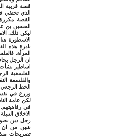
قصة قريبة الي
الذي تختفي ف
القصة مكررة 
الحسين بن على
ليكن ذلك. الا
الاسطورة هنا 
نادرة هذه ال
المرأة. فالف
ان الرجل يخاف
اساطير نشأت ح
الفلسفية الر
والفلسفة الت
الخط الرجعي ذ
وزرع في نفسي
لكن عامة النا
في رفاهيتهم. 
الاخلاق النبيل
رجل دين بصورت
نتبين من ان ا
تصريحات منذ 