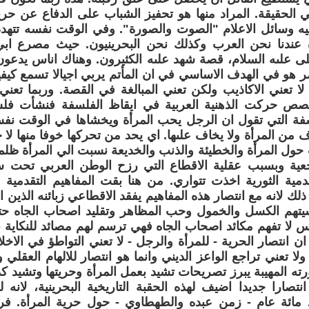
 الحقيقة. المراد منها هو تحفيز الشباب على الدفاع عن حر
يه وسائل الاعلام "الصوت والصورة". وفي الوقت نفسه تتهدد
عندنا نحن العرب وكذلك نحن البحرينيون. حيث مصرع ابي
 علىه السلام، قصة شهد علىه الكثيرون. وهناك اناس يدعون با
مر هو في الهدف الاساسي في ان المأتم يربي اجيالا تسمع كيفي
لا تعني الاكاذيب ولكن تعني المبالغة في القصة. وربما تعني 
قصص حركت الذهنية العربية في ايقاظ الفلسفة فنشأت فل
لسفة التي تقول ان الرجل يحب المرأة ويخشاها في الوقت ن
 من المرأة ولا يخاف علىها. اي يحد من تحركها خوفا منها لا خو
ول المرأة والخطيئة والذنب والخديعة نسبت الي المرأة ظلما.
جعية وبسبب عقلية الاقطاع التي رزح الوطن العربي تحت 
قدمية الثورية اخذت تتواري. من هنا بقت المفاهيم التقدم
لك لانه مع انتصار هذه المفاهيم يفقد الاقطاعي زبائنه الذين 
تهم الكسل والخمول وحب المظاهر وتقليد اصحاب الجاه حت
س لا تفهم مكائد اصحاب الجاه فهي ترسم لهم مصائد للنكاية به
ان انتصار الحرية - للمرأة والرجل - لا تعني التواطؤ في الاخ
ة ولا تعني تراجع الواعز الديني وانما هو انتصار للالهام العقلي
ه المهيبة يبرز تصريحات تشيد بعمل المرأة وحريتها وتشيد كذ
نتصارا جديدا اضيف لهذه الحقبة التاريخية البحرينية، لانه
مائة عام - زمن عبده والطهطاوي - حول حرية المرأة. فرج