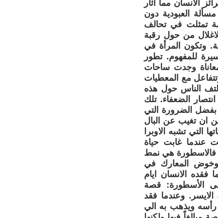
ئز الانسان مما اثار
مسألة العبودية دون
مة تمثلت في تحالف
لاغلال من حول رقبة
لة. وتكون المرأة في
سيرة للمفهوم. تطور
لمعاناة وجدت ساحات
تتفاعل مع المعطيات
 التف الناس حول هذه
نتصار الضعفاء. تلك
 بفضل الضرورة التي
ن ان تغيب عن البال
 التي تشبه الاوبرا
ت عندما غابت حياة
ي فالاسطورة هي نمط
 وخوض المعارك في
 فقده الانسان ايام
لى الأسطورة: قصة
الايسر. وعندما فقد
 رأسه ويذهب به الي
مبالغاً فيها ولكنها