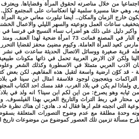
جتماعيا من خلال مناصرته لحقوق المرأة وقضاياها. ويعترف
ه. وهي حقا مسيرة سلمية لها انعكاسات على المجتمع ككل. و
كون خارج الزمان والمكان.. ايضا تبلورت معاني حرية المرأة
ة بتخفيف ساعات العمل ونوعيته والسهر الليلي والاعمال الخشن
صاحب المصنع النار في المصنع فماتت 73 امرأة ضحية لهذا
حتفل بيوم 8 مارس كعيد للمرأة العاملة. وكيوم مضيئ محفز لقضايا التح
جعله قرية صغيرة ووسائل الاتصال الحديثة ساعدت في نشر اف
لينا ولكن لان الارض العربية تحمل في ذاتها مكونات طبيعية 
ان الادب العربي متمثلا في الاسطورة وكذلك الشعر وعلوم ا
ة - قد كوّن ارضية واسعة لتقبل هذه المفاهيم. لكن بعض ك
لتراكمات ويتعجبون لوجود فلاسفة امثال ابن سينا في بلاد
 ولماذا لم يكن في بلاد الغرب. فقد مسك احد الكتاب المجتهد
ن ثيابه وهو يصرخ: من اين لكم ابن سينا؟ انه ولد في بلادكم
ي محتار في ربط التراث والتاريخ العربي بهذا الفيلسوف.
ضوعية التي انجبته فلم ارها فقال له د. هادي: ان هناك نظرة خا
ونه وحدة مطلقة مع عدم وضوح التصورات المتعلقة بسقوط 
 طرح مسألة تزمين تلك العصور كموضوع من موضوعات تاريخ ال