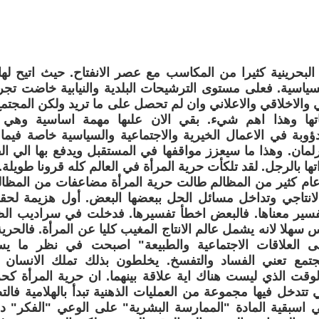
لبحرينية كثيرا من المكاسب مع عصر الانفتاح. حيث اتيح له
سياسية. فعلى مستوى الترشيحات البلدية والنيابية خاضت تج
 والاخلاقي والاعلاني وان لم تحصل على ما تريد ولكن المجتم
اتها وهذا اهم شيء. بقي الان علىها مهمة اساسية وهي 
ؤوبة في الاعمال الخيرية والاجتماعية والسياسية خاصة فيما
رلمان. وهذا ما سيعزز مواقفها في المستقبل ويدفع بها الي ا
تها بالرجل. لقد تلكأت حرية المرأة في العالم كله قرونا طويلة
ام كثير من المظالم طالت حرية المرأة مضاعفات من المظال
الانتاجي وتداخل مسائل الحل ببعضها البعض. أول هزيمة لح
فسير معناها. فالبعض اخطأ تفسيرها. فدخلت في سراديب الظ
سهلا لانه يشمل عالم الانتاج المغيب كليا عن المرأة. فالحر
ى العلاقات الاجتماعية والطبيعة" اصبحت في نظر ما يس
مع تعني الفساد والتفسخ. يخلطون بذلك تملك الانسان لع
لوقت الذي ليست هناك اية علاقة بينهما. ان حرية المرأة كح
تدخل فيها مجموعة من العمليات الذهنية تبدأ بالهلامية فالت
ي اسبقية المادة "الممارسة البشرية" على الوعي "الفكر" د