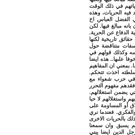
ياتهم في ذلك الوقت
 فيه الحريات، وهذه
 الفضل العباس اخ
نه مبالغ فيها. لكن
ة الدفاع عن الحرية.
حقائق تاريخية لكنها
سفات متناقضة حول
فسه وكذلك قولهم في
فا علىها.. هذه ايضا
 بمعني ان المفاهيم
سلطته اخذت تتحكم.
ية في حرب شعواء مع
افقدهم مفهوم التحرر
ي يضمن استغلالهم.
م واستغلالهم لا حبا
لاق أو المساومة على
 والفكري. فعندما نري
لك بالحريات الاخرى
 لم يسبق وان سمعنا
ل الدين ايضا يبني