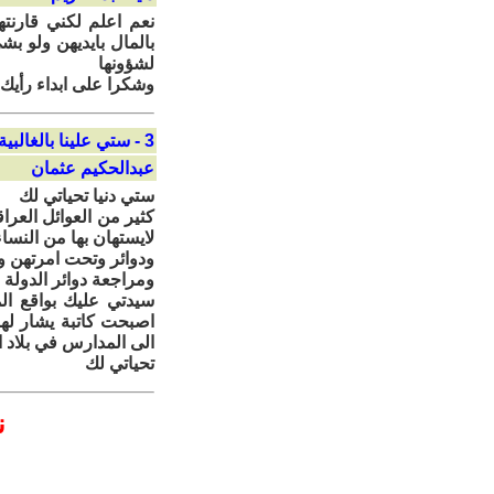
نعم اعلم لكني قارنته
بالمال بايديهن ولو بش
لشؤونها
وشكرا على ابداء رأيك
3 - ستي علينا بالغالبية العطمى من المسلمين
عبدالحكيم عثمان
ستي دنيا تحياتي لك
كثير من العوائل العرا
لايستهان بها من النس
ودوائر وتحت امرتهن 
ومراجعة دوائر الدولة
سيدتي عليك بواقع ا
اصبحت كاتبة يشار لها
الى المدارس في بلاد 
تحياتي لك
ن