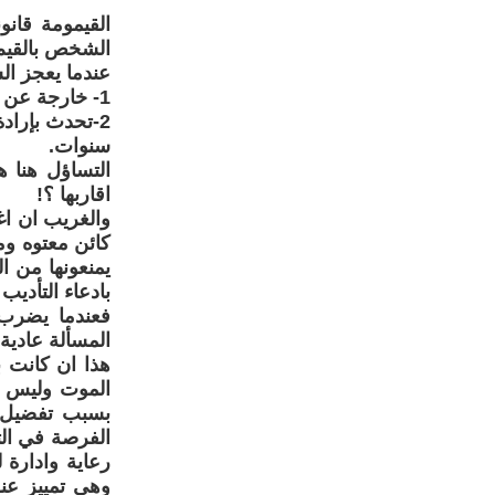
القيمومة قان
الشخص بالقيم 
عندما يعجز ال
1- خارجة عن ارادته : كالفقدان والغيبوبة والمرض المتمثل بالجنون
2-تحدث بإرا
سنوات.
التساؤل هنا ه
اقاربها ؟!
والغريب ان اغ
كائن معتوه وم
يمنعونها من ا
بادعاء التأديب
فعندما يضرب 
المسألة عادية ا
هذا ان كانت ب
الموت وليس لا
بسبب تفضيل ا
الفرصة في الت
رعاية وادارة
وهي تمييز عن