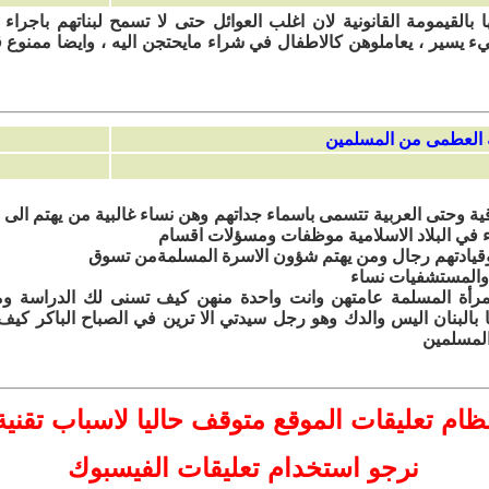
ا بالقيمومة القانونية لان اغلب العوائل حتى لا تسمح لبناتهم باجرا
يء يسير ، يعاملوهن كالاطفال في شراء مايحتجن اليه ، وايضا ممنوع قي
قية وحتى العربية تتسمى باسماء جداتهم وهن نساء غالبية من يهتم الى 
اء في البلاد الاسلامية موظفات ومسؤلات اقسام
وقيادتهم رجال ومن يهتم شؤون الاسرة المسلمةمن تسوق
 والمستشفيات نساء
لمرأة المسلمة عامتهن وانت واحدة منهن كيف تسنى لك الدراسة 
 بالبنان اليس والدك وهو رجل سيدتي الا ترين في الصباح الباكر كيف
المسلمين
ظام تعليقات
الموقع
متوقف حاليا لاسباب تقنية
نرجو استخدام تعليقات الفيسبوك