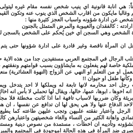
وناً: هي انابة قانونية اي ينيب شخص نفسه مقام غيره ليتو
وغالبا مايكون من اقارب الشخص الذي ينوب عنه وتكون القيم
شخص عن ادارة شؤونه واسباب العجز كثيرة منها :
دة الشخص وهي السجن اي خين يُحكم على الشخص بالسجن ل
ل ان المرأة ناقصة وغير قادرة على ادارة شؤونها حتى يتم 
لب الرجال في المجتمع العربي مستفيدين جدا من هذه الاية ح
لكية خاصة لهم يفعلون به مايشاؤون بسبب قوامتهم ونفقتهم عل
لعمل او من التعلم او النهي عن الزواج (النهوة العشائرية) من
 وكأنها طفل او حيوان !!
رجل احد محارمه لانها تابعة له ويملكها لا احد يتدخل وي
نه اخوها ، ابوها، عمها، خالها، ويقال لها تحملي لا بأس انه اخاكِ ا
ريئة وكان ضرربها لاسباب تافهة اما اذا كانت مخطئة فلا مج
حد الدفاع عنها ولا هي يحق لها ان تدافع عن نفسها ، ان هذ
لرجل واعتبار نفقته علىيهن وتجب عليهن طاعته كما يطيع 
مادي واهانة الكثير من النساء والغاء شخصيتهن واعتبارهن كال
 لشؤونه وتأديبه ان اخطأت ، مستمدة من نصوص دينية ومستغل
صري ضد المرأة في هذه الحالة اموجودة في المجتمع والمبر