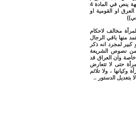
القانون والافراد) نلاحظ وجود تضارب في مواد الدستور العراقي فهو من جهة ينص في المادة 4
لعرق او القومية او
عي))
لمرأة مخالف لاحكام
 منها باقي الرجال
كبير لمجرد انه ذكر
 من نصوص الشريعة
 خاصة وان العراق قد
رأة حتى لا تتعارض
 وكيانها ، ولا تلائم
 بتعديل الدستور ..