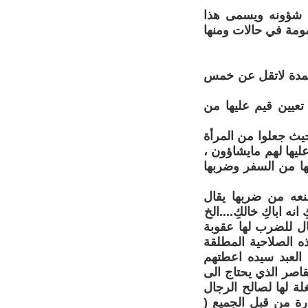
لى شؤونه ويسمى هذا
ومة في حالات ومنها
مدة لاتقل عن خمس
تعيين قيم عليها من
يث جعلوا من المرأة
يها لهم مايشاؤون ،
عها من السفر وضربها
منعه من ضربها يقال
نه اباكِ خالكِ....الخ
ال للضرب لها عقوبة
ه الصلاحية المطلقة
العبد سيده اعطتهم
قاصر الذي يحتاج الى
ة لها لصالح الرجال
رة من قبل الجميع (