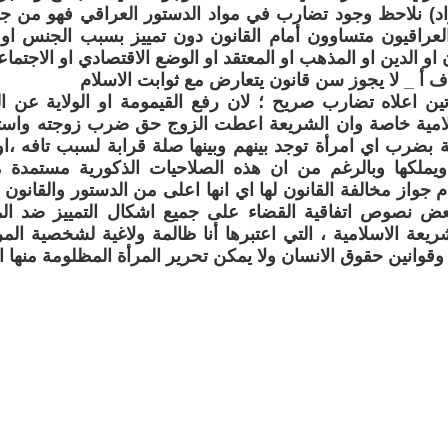
لعراقيون متساوون أمام القانون دون تمييز بسبب الجنس او ا
 او الدين او المذهب او المعتقد او الوضع الاقتصادي او الاجتما
ين اعلاه تضارب صريح ؛ لان رفع القيمومة او الولاية عن ا
لامية خاصة وان الشريعة اعطت الزوج حق ضرب زوجته واستمد
بضرب اي امرأة توجد بينهم وبينها صلة قرابة لسبب تافه ،او 
يملكها وبالرغم من ان هذه الصلاحيات الذكورية مستمدة
م جواز مخالفة القانون لها اي انها اعلى من الدستور والقانون
 نصوص اتفاقية القضاء على جميع اشكال التمييز ضد الم
ريعة الاسلامية ، التي اعتبرها أنا ظالمة ولاغية لشخصية المرأة
قوانين حقوق الانسان ولا يمكن تحرير المرأة المظلومة منها الا