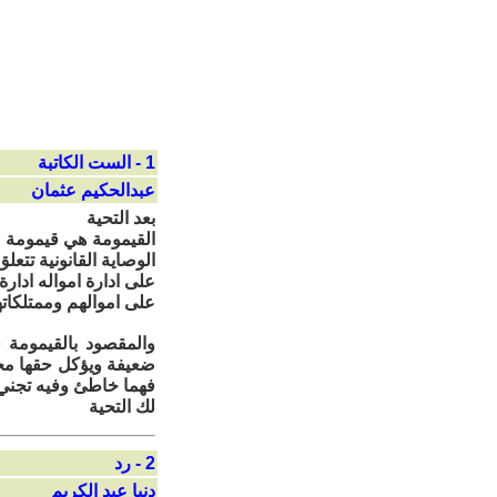
1 - الست الكاتبة
عبدالحكيم عثمان
بعد التحية
القيمومة هي قيمومة م
الوصاية القانونية تتع
على ادارة امواله ادار
على اموالهم وممتلكات
والمقصود بالقيمومة ف
ضعيفة ويؤكل حقها مجت
فهما خاطئ وفيه تجني 
لك التحية
2 - رد
دنيا عبد الكريم