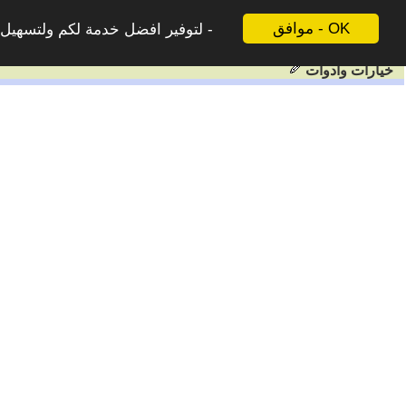
موافق - OK
لتوفير افضل خدمة لكم ولتسهيل ع
خيارات وادوات