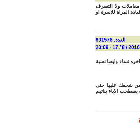
ء معاملات ولا التصرف
ادة المراة للاسرة او
العدد: 691578
2016 / 8 / 17 - 20:09
اخره نساء وايضا نسبة
ومن شجعك عليها حتى
 يصطحب الاباء بناتهم