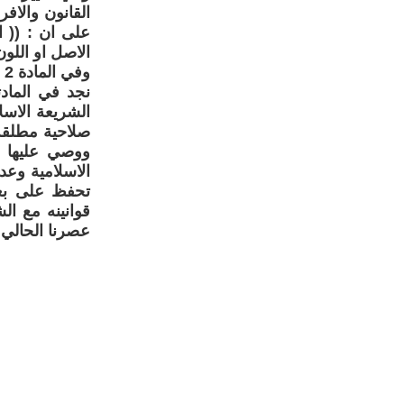
على ان : (( ا
الاصل او اللون
وفي المادة 2 ف أ _ لا يجوز سن قانون يتعارض مع ثوابت الاسلام
نجد في المادت
الشريعة الاس
صلاحية مطلقة 
ووصي عليها و
الاسلامية وعد
تحفظ على بعض
قوانينه مع الش
عصرنا الحالي و