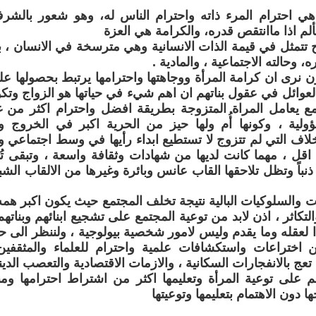
:هي احترام المرء ذاته واحترام الناس له، وهو شعور بالش
تألم اذا ماانتقص قدره، والكرامة هي العزة
 تتمثل في قيمة الذات الانسانية وهي مترسخة في الانسان ،
 وحالته الاجتماعية ، والمادية .
ن نرى ان كرامة المرأة ووجاهتها واحترامها يرتبط بحصولها عل
لعوائل في عقول بناتهم ان اهم شيء في حياتها هو الزواج وتكو
ع يعامل المراة المتزوجة بطريقة افضل واحترام اكثر من غير
ؤولية ، وكونها أُم ولها حيز من الحرية اكبر في الخروج واب
خلاف التي لم تتزوج لا تستطيع ابداء رأيها في وسط اجتماعي ويؤ
ا اقل ، مهما كانت لديها من شهادات وثقافة واسعة ، وتبقى ت
ذنباً وتظل تلاحقها القاب عانس وبائرة وغيرها من الالقاب الشبي
ت والسلوكيات البالية نتيجة تخلف المجتمع حيث يكون اكبر هم
التكاثر ، اذن لابد من توعية المجتمع على تشجيع ابنائهم وبناته
دا لعقله وما يقدم وليس لامور شخصية بيولوجية ، ولننظر الى 
 اختراعات واستكشافات علمية واحترام للعلماء والمثقف
 تعج بالانفجارات السكانية ، والازمات الاقتصادية والتعصب الدي
 على توعية المرأة وتعليمها اكثر من اشتراط احترامها ومن
 دون الاهتمام بتعليمها وتوعيتها