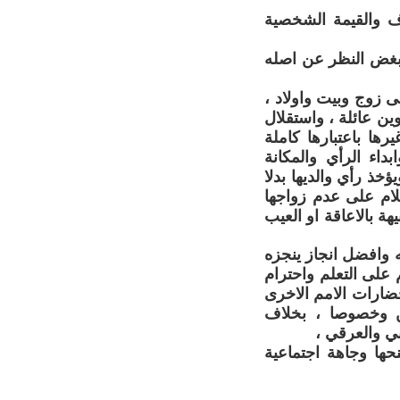
رف والقيمة الشخصية
 بغض النظر عن اصله
ى زوج وبيت واولاد ،
ين عائلة ، واستقلال
ها باعتبارها كاملة
داء الرأي والمكانة
خذ رأي والديها بدلا
ُلام على عدم زواجها
هة بالاعاقة او العيب
ه وافضل انجاز ينجزه
م على التعلم واحترام
حضارات الامم الاخرى
ين وخصوصا ، بخلاف
ني والعرقي ،
حها وجاهة اجتماعية