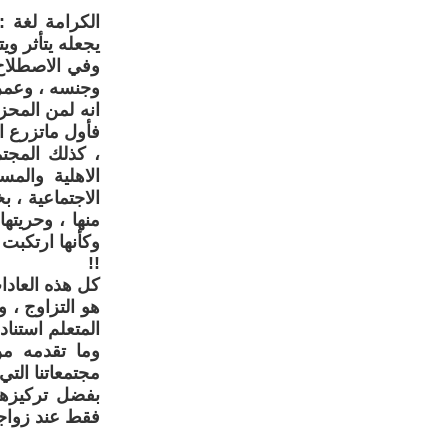
الكرامة لغة 
يجعله يتأثر وي
وفي الاصطلاح
وجنسه ، وعمره،
انه لمن المحز
فأول ماتزرع ا
، كذلك المجتم
الاهلية والمس
الاجتماعية ، ب
منها ، وحريته
وكأنها ارتكبت 
!!
كل هذه العادا
هو التزاوج ، و
المتعلم استنا
وما تقدمه من
مجتمعاتنا التي
بفضل تركيزهم
فقط عند زواجها