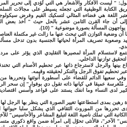
ق الكتابة الوظيفية التي تجعله يسيطر على مجالات السلطة
عتبر اللغة هي فضاءه المثالي لتسكيك القيم وفرض سيكولوج
إلى أن جاء القرن الثامن عشر بالحل حيث " أخذ بعض الر
يواجهون المسألة بصورة موضوعية " (10).
نا أن وضعية التوازن التي تبحث عنها ما زالت غير مكتملة العنا
يد وصعوبة تصريف المرأة لحياتها الجنسية بدون تدخل مسألة ا
دي.
مع لاستسلام المرأة لمصيرها التقليدي الذي يؤثر على مردود
تحقيق توازنها الداخلي.
ع بينها والرجل لاسترجاع ذاتها عبر تحطيم الأصنام التي تخندقت
عبر تحطيم تفوق الرجل والتنكر لحقيقته وقيمه.
ا وفي سعيها الدائم للقضاء على أسطورة أنوثتها وتحررها من
مُنْغرسة عميقا في كيانها ذاته تقول دي بوفوار" إن سحر الر
لكبير لدى النساء وما انفك يستند على قواعد وأسس اقتصادي
ة رهين بمدى استطاعتها تغيير الصورة التي ينظر بها الرجل له
ى تحررها من الموروث الثقافي الذي يشكل سلبا حيواتها الل
لكاتبة التي تملك ناصية اللغة لتبليغ المشاعر والأحاسيس" للآخ
نس" الآخر"، فالأنثى تحوّل إلى امرأة ضمن واقع ذكوري مت