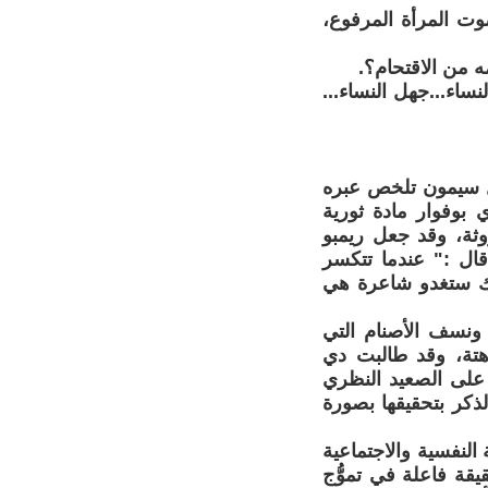
وت المرأة المرفوع،
ه من الاقتحام؟.
اء...جهل النساء...
عل سيمون تلخص عبره
بوفوار مادة ثورية
وروثة، وقد جعل ريمبو
ال :" عندما تتكسر
ذاك ستغدو شاعرة هي
 ونسف الأصنام التي
اهتة، وقد طالبت دي
ة على الصعيد النظري
لذكر بتحقيقها بصورة
النفسية والاجتماعية
يقة فاعلة في تموُّج