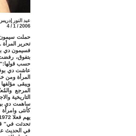
عبد النور إدريس
2006 / 1 / 4
حملت سيمون دي
تحرير المرأة .
بتفوق، رفضت 
حسب قولها:" ال
عاشت دي بوفو
المرأة ومن خل
المرجع والمُ
التاريخية والا
ساهمت دي بوفو
يهم فعلا 1972، احتفال الوداع 1981، وذاكرة فتاة صغبرة 1985.
تحدثت في" قوّ
في الحديث عن 