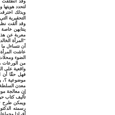
وقد انطلقت ا
لتحدد هويتها و
وبذلك اخترقت
التحقيرية ال
وقد ألقت نظرة
ينتابهن خاصة
معربة عن هذا 
"المرأة الخالد
أن نتساءل ما هي
عاشت المرأة ا
الضوء ومحلات 
واقعية على ال
فهل حقّا أن ا
موضوعية ؟، وأ
معدن السلطة ا
إن معالجة مو
تأليف كتاب حو
ويمكن طرح تس
رسمته الدكتو
أفرادا وجماعات (