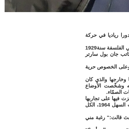
ورا رياديا في حركة
فسيمون دي بوفوار(1908-1986)، أديبة فرنسية مثقفة حصلت على دبلوم في الفلسفة سنة1929
اتب جان بول سارتر
وعلى الخصوص حرية
 داخل فرنسا وخارجها والذي كان
فيه وشخّصت الأوضاع
ت الصمّاء.
زت فيها على تجاربها
كأنثى وامرأة ابتداءا من كتابها، قوة السن 1960، وقوة الأشياء 1963، الموت السهل 1964، الكل
يث قالت:" رغبة مني