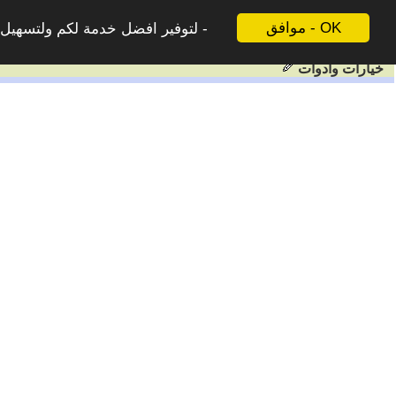
موافق - OK
لتوفير افضل خدمة لكم ولتسهيل ع
خيارات وادوات