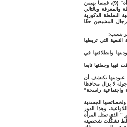
العالم حيث تقول: " ليست الأفكار والأشعار هي التي تُؤدي إلى تحرير المرأة" (9)، فبينما يهيمن
 والمعرفة وبالتالي
ية السلطة الذكورية
جال المشبعين حقّا
صر بسبب:
لتبعية التي تربطها
يتها وانطلاقتها في
 فيها وجعلتها تابعا
 عبوديتها تكتشف أن
جولة لا يزال محافظا
ة واجتماعية راسخة"
ا ولخصائصها الجسدية
اواعية، وهذا الدور
ر " الذي تمثل المرأة
سلّط تشكّلت شخصيته