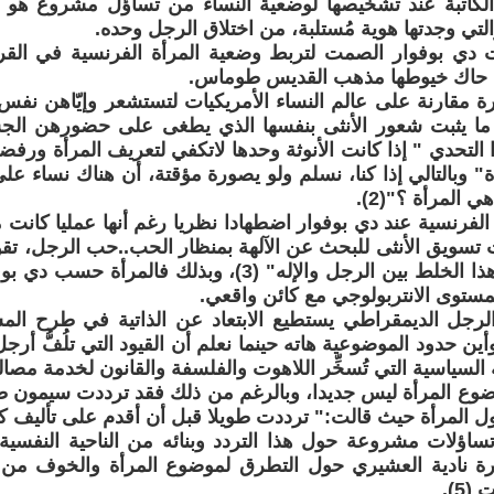
لكاتبة عند تشخيصها لوضعية النساء من تساؤل مشروع هو 
التي وجدتها هوية مُستلبة، من اختلاق الرجل وحده.
 دي بوفوار الصمت لتربط وضعية المرأة الفرنسية في القرن
تي حاك خيوطها مذهب القديس طوماس.
 مقارنة على عالم النساء الأمريكيات لتستشعر وإيّاهن نفس
 ما يثبت شعور الأنثى بنفسها الذي يطغى على حضورهن ال
التحدي " إذا كانت الأنوثة وحدها لاتكفي لتعريف المرأة ورفضن
ة" وبالتالي إذا كنا، نسلم ولو يصورة مؤقتة، أن هناك نساء على
 المرأة ؟"(2).
لفرنسية عند دي بوفوار اضطهادا نظريا رغم أنها عمليا كانت
تسويق الأنثى للبحث عن الآلهة بمنظار الحب..حب الرجل، تقو
من الورعات هذا الخلط بين الرجل والإله" (3)، وبذلك ف
مستوى الانتربولوجي مع كائن واقعي.
لرجل الديمقراطي يستطيع الابتعاد عن الذاتية في طرح المس
ين حدود الموضوعية هاته حينما نعلم أن القيود التي تلُفُّ أر
لسياسية التي تُسخِّر اللاهوت والفلسفة والقانون لخدمة مصال
ضوع المرأة ليس جديدا، وبالرغم من ذلك فقد ترددت سيمون ط
ل المرأة حيث قالت:" ترددت طويلا قبل أن أقدم على تأليف كتاب
اؤلات مشروعة حول هذا التردد وبنائه من الناحية النفسية 
رة نادية العشيري حول التطرق لموضوع المرأة والخوف من ر
5).