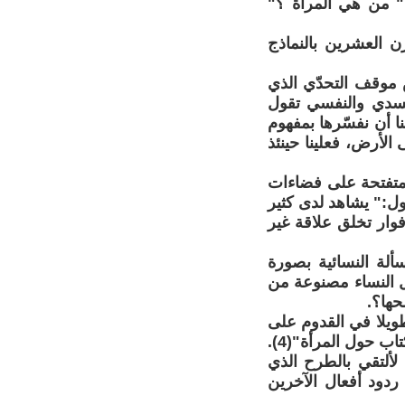
" من هي المرأة ؟"
 العشرين بالنماذج
 موقف التحدّي الذي
جسدي والنفسي تقول
ا أن نفسّرها بمفهوم
 الأرض، فعلينا حينئذ
 متفتحة على فضاءات
ل:" يشاهد لدى كثير
المرأة حسب دي بوفوار تخلق علاقة غير
ألة النسائية بصورة
جل النساء مصنوعة من
حها؟.
ويلا في القدوم على
 حول المرأة"(4).
لألتقي بالطرح الذي
دود أفعال الآخرين