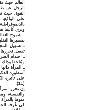
الرجل عن طري
القوة، حيث ت
على الواقع، 
بالديموقراطية 
وترى كاتبتنا ه
ـ شموخ التقال
بمصيرها التقلي
ـ تسهيل المجت
تفعيل تحررها ل
ـ احتدام الصرا
ومُلحقا وذلك 
ـ المرأة ذاته
أسطورة الذكر 
على تأثيره ا
(11).
إن تحرر المرأ
والنفسية، ومد
منوط بالمرأة ا
في عُرفه الج