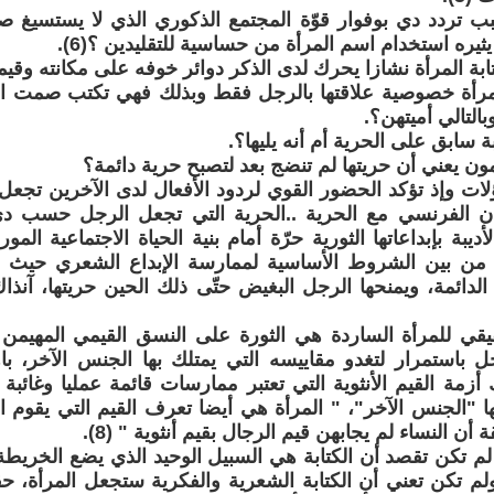
ب تردد دي بوفوار قوّة المجتمع الذكوري الذي لا يستسيغ ص
يثيره استخدام اسم المرأة من حساسية للتقليدين ؟(6).
بة المرأة نشازا يحرك لدى الذكر دوائر خوفه على مكانته وقيم
مرأة خصوصية علاقتها بالرجل فقط وبذلك فهي تكتب صمت النس
وبالتالي أميتهن؟.
ة سابق على الحرية أم أنه يليها؟.
ون يعني أن حريتها لم تنضج بعد لتصبح حرية دائمة؟
لات وإذ تؤكد الحضور القوي لردود الأفعال لدى الآخرين تج
ن الفرنسي مع الحرية ..الحرية التي تجعل الرجل حسب دي 
ديبة بإبداعاتها الثورية حرّة أمام بنية الحياة الاجتماعية الم
من بين الشروط الأساسية لممارسة الإبداع الشعري حيث ق
 الدائمة، ويمنحها الرجل البغيض حتّى ذلك الحين حريتها، آن
قيقي للمرأة الساردة هي الثورة على النسق القيمي المهيمن
ل باستمرار لتغدو مقاييسه التي يمتلك بها الجنس الآخر، ب
 أزمة القيم الأنثوية التي تعتبر ممارسات قائمة عمليا وغائب
ا "الجنس الآخر"، " المرأة هي أيضا تعرف القيم التي يقوم ا
 أن النساء لم يجابهن قيم الرجال بقيم أنثوية " (8).
لم تكن تقصد أن الكتابة هي السبيل الوحيد الذي يضع الخريطة 
 ولم تكن تعني أن الكتابة الشعرية والفكرية ستجعل المرأة، حق