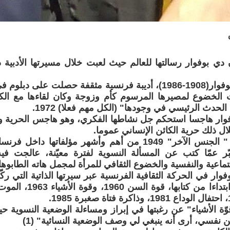
 بوفوار رسالتها للعالم حيث لعبت خلال مسيرتها الأدبية د
الخضوع لمصيرها المرسوم كأم وزوجة وكان لقاءها مع الك
حدث الرئيسي في وجودها" (الكل مهم فعلا) 1972.
ار هاجسا استحكم جل نشاطها الفكري، وهو هاجس الحرية 
ال ذلك حرية الكائن الإنساني عموما.
ويبقى مؤلفها " الجنس الآخر" 1949 من أهم وأشهر مؤلفاتها
عبّر عمّا كتب عن المسألة النسوية لفترة معيّنة، عالجت 
جتماعية والنفسية والخضوع الثقافي للمرأة لمجمل هاته الطابوها
ار في الحركة الثقافية الفرنسية عبر سيرتها الذاتية التي ركّ
ة الأشياء" عن رغبتها في إبراز ومساءلة الوضعية النسوية ح
نفسي، أرى أنه ينبغي لي وصف الوضعية النسائية" (1)