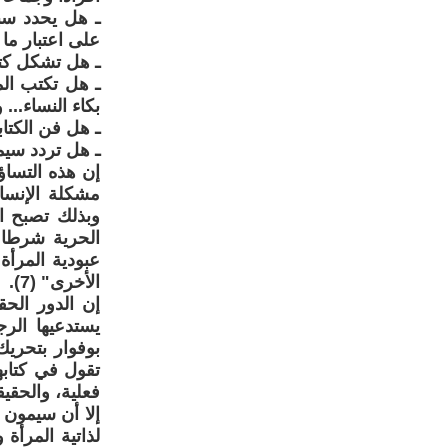
ـ هل يحدد سب
على اعتبار ما 
ـ هل تشكل كتا
ـ هل تكتب ال
بكاء النساء... 
ـ هل فن الكتاب
ـ هل تردد سيم
إن هذه التساؤ
مشكلة الإنسا
وبذلك تصبح الأ
الحرية شرطا 
عبودية المرأة
الأخرى" (7).
إن الدور الح
يستدعيها الرج
بوفوار بتحريك
تقول في كتابه
فعلية، والحقيقة
إلا أن سيمون 
لذاتية المرأة