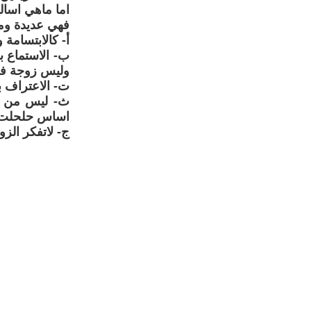
اما ماهي اسالي
فهي عديدة ومت
أ‌- كالابتسامة 
ب‌- الاستماع 
وليس زوجة فق
ت‌- الاعتراف ب
ث‌- ليس من ا
اساس حلحلت ك
ج‌- لاتفكر الز