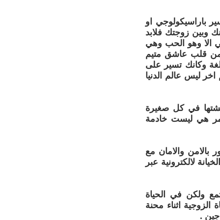
ير باراسيكولوجي او
ك وبين زوجتك فلابد
ي الا وهو الحب وهي
 من قلب عاشق متيم
غة وكانك تسير على
خر ليس عالم الدنيا
اقشتها في كل صغيرة
امر هي ليست خادمة
 بالامن والامان مع
لخيانة لالكترونية عبر
ع ولكن في الحياة
ة الزوجية اثناء محنة
ين .