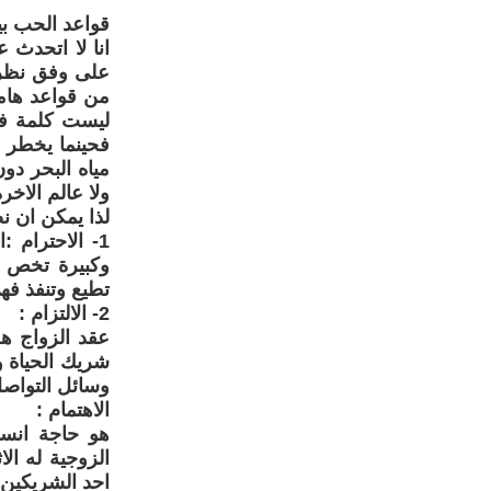
قواعد الحب بي
انا لا اتحدث
على وفق نظري
من قواعد هامة
ليست كلمة فح
فحينما يخطر 
مياه البحر دو
ولا عالم الاخرة
لذا يمكن ان ن
1- الاحترام 
وكبيرة تخص ا
تطيع وتنفذ ف
2- الالتزام :
عقد الزواج هو
شريك الحياة وع
وسائل التواصل
الاهتمام :
هو حاجة انسا
الزوجية له الا
احد الشريكين