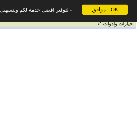
موافق - OK
لتوفير افضل خدمة لكم ولتسهيل ع
خيارات وادوات