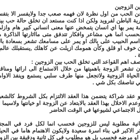
ن الزوجين
 عن الحب من اول نظرة لان فهمه صعب جدا ولايفسر الا بتفس
ة الباطن لفرويد ولكن اذا كنت مستعد ان تخلق حالة حب بين
 يمر بها اي انسان يتمخض عنها معنى انساني كبير هام وازل
سب انما هي مشاعر وافكار تتدفق متى مااثارتها الذاكرة
اسم الحبيب على بالك او يمر على مسامعك تشعر بسعادة بال
ن خوف او قلق وكأن همومك ازيلت عن كاهلك ,يستقبلك عالم ا
 .
صف اهم القواعد التي تخلق الحب بين الزوجين :
:ان تشعر الزوجة باهميتها من خلال الاستماع الى ارائها ومن
لحياة الزوجية ولاتجعل منها طرف سلبي يستمع وينفذ الاو
هي تناصفك بكل شي .
 عقد شراكة يتضمن هذا العقد الالتزام بكل الشروط كالشعور
دم الاخلال بهذا العقد بالابتعاد عن الزوجة او خيانتها ولاسيما ا
 الاجتماعي لشيوعها في الوقت الحاضر
نية مطلوبة ليس للزوجين فحسب انما لكل فرد في المجتم
ثر الاكبر في بناء اسرة سعيدة ولايكون الاهتمام هاما في الحيا
 او مرضه فحسب بل هو مطلوب في كل ثانية ودقيقة بين الزوج