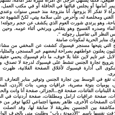
 طبيعي، فكما يشتهي الرجل أي امرأة مثيرة تمر أمامه، تشتهي
يمر أمامها أو يجلس قبالتها في الحافلة أو في مكتب العمل،
مرأة لا تفكر الا بزوجها، أنا متزوجة منذ خمس سنوات وعن
الغني ومخلصة له، وأحرص على سلامة بيتي، لكنّ الشهوة تحر
احة، وهو يرتدي شورت العوم الذي يكشف عن حجم رجولته! و
اء وصدره الفسيح وهو يتقلص ويرتخي أثناء عومه. وحين 
 النظر الى تفاصيل رجولته ".
 منابر الحرية لمكونات صامتة
 التي يتيحها مسنجر فيسبوك كشفت عن المخفي من مشاعر 
ثليون يعلنون عواطفهم بصراحة لبعضهم عبر المسنجر، والمثليا
ابل عبر تايم لاين علنا بلا خوف، ما دام فيسبوك يحمي حقيق
بترويج تجارة الجنس تنشط على فيسبوك لدرجة لا تصدق، وك
كوى الى أدارة فيسبوك لأغلاق الصفحة الفلانية، ظهرت 
رى.
تقع في الوسط بين تجارة الجنس وتوفير منابر التعارف ا
يوميات بنوتة مصرية، عراقيات وبس، بنات الأردن، المص
 اللبنانيات الفاتنات، صفحة قح...الجزائر، صفحة أنا وانت وا
ت، صفحة عراقيات ارامل ومطلقات، صفحة أردنيات في الس
مئات الصفحات الأخرى، ظاهر بعضها اجتماعي لكنها توفر من 
مكاشفة بين الجنسين بطريقة لا سابقة لها، وقد اتصلت 
فت نفسها باسم "الأدمونة رباب" وطلبت مني بالحرف الوا