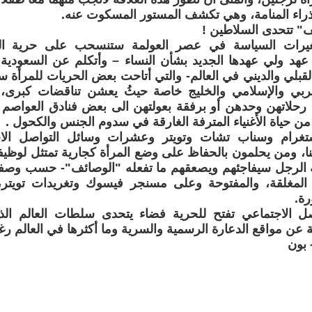
راء المنامة، وهي تكشف المستور المسكوت عنه.
" تتحدى السلاطين !
غيرات السياسة في عصر العولمة ستنسحب على حرية ال
هد ولي عهدها الجديد بشأن النساء – وأتكلم عن السعودية كمث
لقبلي والديني في العالم- والتي أتاحت بعض الحريات للمرأة 
عربي والإسلامي والخليج خاصة حيثُ يعشن تناقضات كبرى، ب
 رحلاتهن وحدهن أو برفقة بعولتهن الى بعض فنادق العواصم 
من حياة الأغنياء المترفة الغارقة في سدوم الجنس والكحول .
تغرام وسناب تشات وتويتر وعشرات وسائل التواصل ال
، ومن يحلمون بالحفاظ على وضع المرأة كجارية تمتثل لوظيفة
 الرجل سيفاجئهم ويصعقهم ما تفعله "الوصائف"- حسب وصفهم
المغلقة، والمفتوحة وعلى مسنجر فيسوك وتغريدات تويتر،
رة.
ل الاجتماعي تفتح للحرية فضاء يتحدى سلطات العالم الذ
مة عن مواقع الدعارة الرسمية والسرية وما أكثرها في العالم رغم
 بون