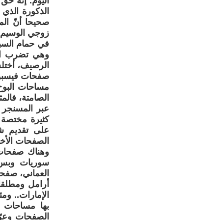
اليوم. إنه حق
الذكورة الذي 
صحيحا أنّ ال
زوجي الوسيم 
في حمام السب
وهي تضرب الم
الرصيف، أختلس
صفحات فيسبوك
مساحات البوح
الصامتة، فالم
عبر المسنجر ل
كثيرة مختصة 
على تقديم ش
الصفحات الأخ
وهناك صفحات 
سوريات وبس، 
العماني، صفحة
أرامل ومطلقا
الإمارات.. و
بها مساحات 
الصفحات وعرّ