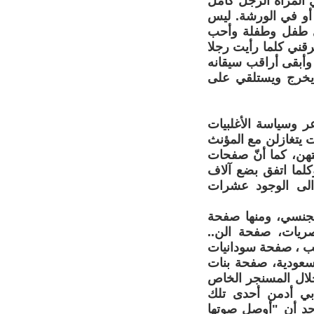
 المرأة الرجل كامل
 أو في الورشة. ليس
دي طفل وطفلة وأحب
قني كلما رأيت رجلا
أبقى أراقب سيقانه
يخرج ويستلقي على
وسياسة الأغلبيات
ت يتغازلن مع المؤنث
تهن، كما أنّ صفحات
لما اتفق بضع آلاف
الى الوجود عشرات
لجنسي، ومنها صفحة
ريات، صفحة الن..
لحب ، صفحة سودانيات
عودية، صفحة بنات
خلال المسنجر الخاص
بي أدمن أحدى تلك
حد أن "أوصل صوتها