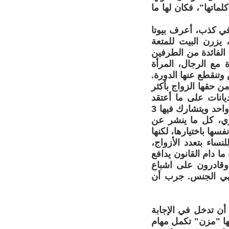
ماتها"، فكان لها ما
في كذب، أعرف بيوتا
 يزرن البيت للمتعة
الفائدة من الطرفين
 مع الرجال، المرأة
تنقطع عنها الدورة.
ن حقها الزواج بأكثر
انات على ما أعتقد
ترفضه وتراه محرما، لكن حقيقة مشاعر المرأة أنها تحلم أن تنام في سرير واحد ويتشارك فيها 3
زي، كل ما ينشر عن
ها باختيارها، لكنها
ساء بتعدد الأزواج،
 دام القانون يدافع
وقادرون على اشباع
هي الجنس. جرب أن
أن تدخل في الإجابة
تها "مزن" تكمل مهام