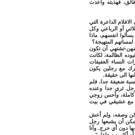
حقائق، فهذبته واعدت
افلام الداعرة التي
لاثي أو الرباعي وكل
يسألوا انفسهم، ماذا
عضهن-تشتهي أن تكون
يوده الظالمة، لكانت
ت النساء العفيفات
ترك مع رجلين يكون
ها الى حقيقة.
سية ضعيفة جدا، فلم
رجل ثري جدا وعنده
 كاملة، وأحس زوجي
ت مع عشيقي في بيت
يمكن وصفه، ولم أعش
يمكن أن يشبعها رجل
بها دون أي حرج. وأنا
 أو أكثر من طفل".