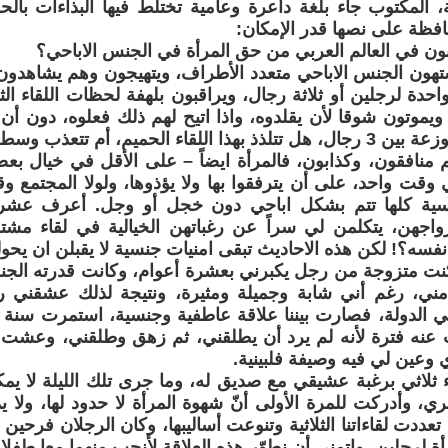
مة، المكتوب جاء بلغة داعرة وعامية تختلط فيها البذاءات بال
حافظة على نصها قدر الإمكان:
بون في العالم العربي من حق المرأة في الجنس الاباحي؟
هون الجنس الاباحي متعدد الأطراف، ويتهيجون وهم يشاهدون ال
حدة لرجلين أو ثلاثة رجال، ويراقبون بلهفة لحظات اللقاء الث
ويموتون شوقا لأن يقلدوه، واذا اتيح لهم ذلك فعلوه، دون أن 
لحميم، أم تتعذب وسط لمساتهم المتهيجة؟
 منافقون، وكذابون، فالمرأة ايضاً – على الأقل في خيال ب
وقت واحد، على أن يترفقوا بها ولا يؤذوها، ولولا المجتمع وق
نسية كلها تتم بشكل اباحي دون خجل أو وجل. أعرف عشرا
واجهن، يتكلمن لي سراً عن رغباتهن الخيالية في لقاء مش
نفسه؟! لكن هذه الاحاديث تبقى امنيات جنسية لا يقبلن ان يحولن
نت متزوجة من رجل يكبرني بعشرة أعوام، وكانت قدرته الجن
مني، رغم أني شابة وجميلة ومثيرة، ونتيجة لذلك عشقني 
الدولة، فصارت بيننا علاقة عاطفية وجنسية، استمرت سنة
 عنه فترة لأنه لم يرد أن يطلقني، ثم زهق وطلقني، وعش
وعين لي فيه وصيفة فلبينية.
اء ثلاثي برغبة عشيقي مع صديق له، وما جرى تلك الليلة لا 
ي، وأدركت للمرة الأولى أنّ شهوة المرأة لا حدود لها، ولا 
تعددت لقاءاتنا الثلاثية وتنوعت أساليبها، وكان الرجلان فرحين 
أة لرجلين، واتمنى أن نطوّر هذه العلاقة لأنجب منهما معا طفلا