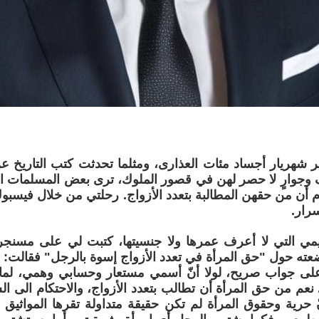
ر شهريار أجساد مئات العذارى، ومثلما تحدثت كتب التاريخ ع
وجوارٍ لا حصر لهن في قصور الملوك، ترى بعض المسلمات ا
وم أن من حقهن المطالبة بتعدد الأزواج. رحلتي من خلال فيسب
سرار.
يمي التي لا أعرف عمرها ولا جنسيتها، كتبت لي على مسن
ته حول "حق المرأة في تعدد الأزواج إسوة بالرجل" فقالت:
ى جواب صريح، لولا أنّ أسمي مستعار وحسابي وهمي، لما
 نعم من حق المرأة أن تطالب بتعدد الأزواج، والاحتكام الى 
ّ حرية وحقوق المرأة لم تكن حقيقة متداولة تقرها المواثيق ا