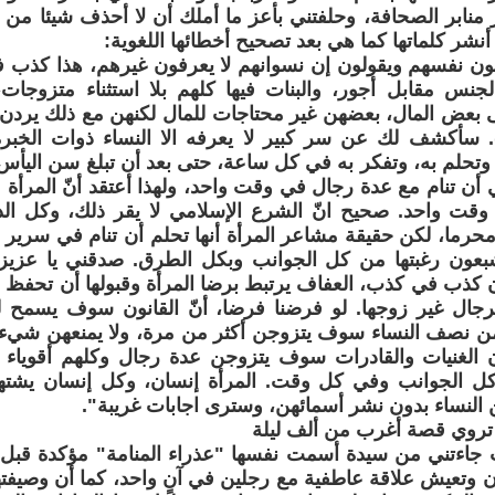
ر منابر الصحافة، وحلفتني بأعز ما أملك أن لا أحذف شيئا من كل
 أنشر كلماتها كما هي بعد تصحيح أخطائها اللغوية:
ون نفسهم ويقولون إن نسوانهم لا يعرفون غيرهم، هذا كذب 
جنس مقابل أجور، والبنات فيها كلهم بلا استثناء متزوجات،
بعض المال، بعضهن غير محتاجات للمال لكنهن مع ذلك يردن 
). سأكشف لك عن سر كبير لا يعرفه الا النساء ذوات الخبرة
تحلم به، وتفكر به في كل ساعة، حتى بعد أن تبلغ سن اليأس و
 أن تنام مع عدة رجال في وقت واحد، ولهذا أعتقد أنّ المرأة م
ت واحد. صحيح انّ الشرع الإسلامي لا يقر ذلك، وكل الدي
شبعون رغبتها من كل الجوانب وبكل الطرق. صدقني يا عزي
كذب في كذب، العفاف يرتبط برضا المرأة وقبولها أن تحفظ نفس
رجال غير زوجها. لو فرضنا فرضا، أنّ القانون سوف يسمح للن
ن نصف النساء سوف يتزوجن أكثر من مرة، ولا يمنعهن شيء ما
ن الغنيات والقادرات سوف يتزوجن عدة رجال وكلهم أقوياء 
ل الجوانب وفي كل وقت. المرأة إنسان، وكل إنسان يشت
 النساء بدون نشر أسمائهن، وسترى اجابات غريبة".
 تروي قصة أغرب من ألف ليلة
ت جاءتني من سيدة أسمت نفسها "عذراء المنامة" مؤكدة قبل 
لآن وتعيش علاقة عاطفية مع رجلين في آنٍ واحد، كما أن وصيف