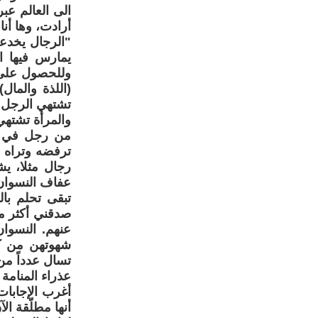
الى العالم عب
أرادت، وها أنا
"الرجال يخدع
يمارس فيها ال
وللحصول على 
(اللذة والمال
تشتهي الرجل و
والمرأة تشتهي
من رجل في وق
رجال مثلا، ي
عفاف النسوان 
تبقى تحلم بال
صدقني أكثر م
عنهم. النسوا
شهوتهن من ك
تسال عدداً من
عذراء المنامة
أغرب الإجابا
أنها مطلّقة ا