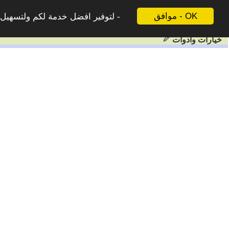
موافق - OK
لتوفير افضل خدمة لكم ولتسهيل ع
خيارات وادوات