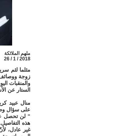
ملهم الملائكة
2018 / 1 / 26
مثلما لثم سري
زوجة ووصائف 
والمنقبات الي
الستار عن الأ
منال عبيد كر
على سؤال وضع
" لن تحصل عل
هذه التفاصيل.
غير عادل، لأن