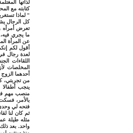
لذاتها المغتل
كتابته مع الم
" لماذا تستغر
كل الرجال يشت
تعرض أمرأه وا
ما يجري فيه، 
عن المرأة الموزعة بين 3 رجال، هل تتلذذ بهذا اللقاء ا
أقول لكم إنكم
لعدة رجال في 
اللقاءات الج
المخلصات لأز
أحدهما الزوج 
من تجربتي، ك
ينجب أطفالا 
منصب مهم في 
بالأمر، فسكت
فتحه لي وحدي 
ثم كان لنا لق
مثله طيلة عمر
واحد. بعد ذلك 
منذ سنتين امر