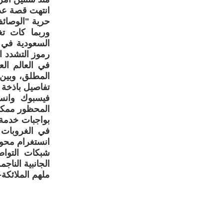
انتهت قصة عذ
حرية "الوصائف
وربما كات ت
السعودية في ع
رموز التشدد ا
في العالم ال
المطلق، وبين
تفاصيل باذخة 
فيسبوك وانس
المحظور ممكنا
بواجبات خدمة
في الغروبات 
انستغرام محو
شبكات التواص
الجانبية الناج
ملهم الملائكة-