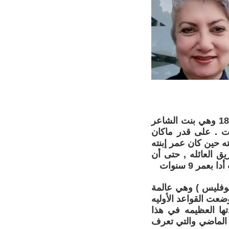
عاشت الكونتيسه أدا أوغستا بايرون عمراً قصيراً إمتد بين عامي 1815 _ 1852 وهي بنت الشاعر
يات . على قدر ماكان
ته حين كان عمر إبنته
يق العائله , حتى أن
مر 9 سنوات
لوفليس ) وهي عالمة
ضعت القواعد الأوليه
تها العظيمه في هذا
 الماضي والتي تعرف