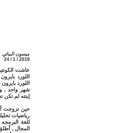
ميسون البياتي
2019 / 1 / 24
اللورد بايرون
اللورد بايرون 
شهر واحد , وس
إبنته لم تكن تعر
حين تزوجت أدا
رياضيات تحليلي
للغة البرمجه 
المجال , أطلق