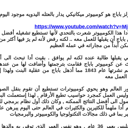
لز باباج هو كومبيوتر ميكانيكي يدار بالعتله اليدويه موجود ا
https://www.youtube.com/watch?v=
 هذا الكومبيوتر شعرت بالتحدي لأنها تستطيع تشغيله أفضل 
اباج أن يقبلها للعمل معه .. لكنه رفض لأنه لم يرَ فيها أكثر م
 يقبلها طالبة عنده لكنه لم يوافق . بقيت أدا تبحث الى 
 عن كومبيوتر باباج فقامت بترجمتها وأضافت لها من عندها
والملاحظات ثم نشرتها عام 1843 مما أذهل باباج من عقلية ال
العمل معه
ر العالم وهو يحوي كومبيوترات تستطيع أن تقوم بنقل الصور
ليس العمل كمجرد حواسيب تطبع الأرقام , لهذا إستعملت البطا
ل الى أفضل النتائج الممكنه , وكان ذلك أول نظام برمجي للك
 أدا ملهماً للكثيرين والكثيرات في العالم حتى اليوم يبرهن ع
 بما في ذلك مجالات التكنولوجيا والكومبيوتر والبرمجيات
توفيت أدا لوفليس بعمر 36 عام , وهو نفس العمر الذي توفي به 