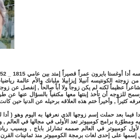
 من زوجته الكونتيسه آنبيلا إيزابيلا ملبانك والأم عالمة رياض
شاعراً عظيماً لكنه لم يكن زوجاً ولا أباً صالحاً , إنفصل عن زوج
مح للزوجه أن تأخذ إبنتها معها مكتفياً بالسؤال عنها عن طر
فه كثيراً , وأخيراً ختم هذه العلاقه برحيله عن الدنيا حين كانت أدا بع
 فيما بعد حملت إسم زوجها الذي نعرفها به اليوم وهو ( أدا 
ه ومطوّرة برامج كومبيوتر تعد الأولى في مجالها في العالم , و
لأول كومبيوتر في العالم صممه تشارلز باباج , وبسبب رياد
 إسمها على إحدى لغات برمجة الكومبيوتر منذ ثمانينات القرن