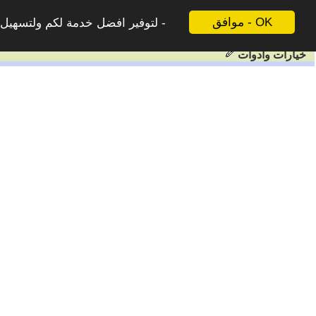
موافق - OK
لتوفير افضل خدمة لكم ولتسهيل ع
خيارات وادوات