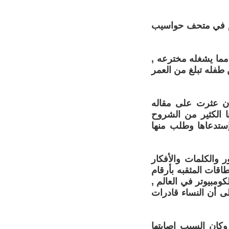
ليوم في متحف حواسيب
مما يشغله مخترعه ,
ن طفله تبلغ من العمر
أن عثرت على مقاله
 الكثير من الشروح
بنت ولهذا إستدعاها وطلب منها
 والكلمات والأفكار
قات المثقبه بأرقام
ومبيوتر في العالم ,
لى أن النساء قادرات
والدها وكان السبب إصابتها