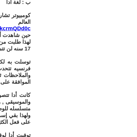
ب : لغة أدا
كومبيوتر تشار
العالم
MjkcrmQDd0c
حين شاهدت أدا
لهذا طلبت من ب
17 سنه لن تتمكن أبداً من مجاراته في عمله العظيم
توسلت به لكي
فرنسيه تتحدث
الموافقة على 
كانت أدا تتصو
والموسيقى , و
متسلسله للوصو
ولهذا بقي إسم
على فعل الكثير