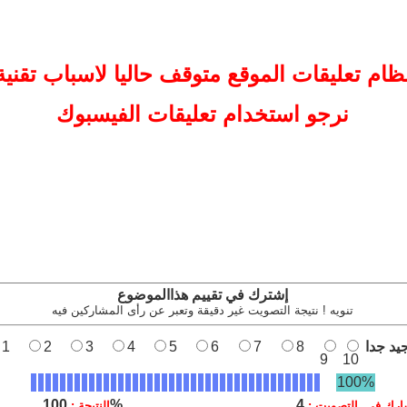
ظام تعليقات
الموقع
متوقف حاليا لاسباب تقنية
نرجو استخدام تعليقات الفيسبوك
إشترك في تقييم هذاالموضوع
تنويه ! نتيجة التصويت غير دقيقة وتعبر عن رأى المشاركين فيه
يد جدا
8
7
6
5
4
3
2
1
9
10
100%
100%
4
ارك في التصويت :
النتيجة :