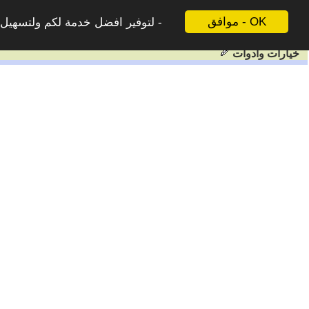
موافق - OK
لتوفير افضل خدمة لكم ولتسهيل ع
خيارات وادوات