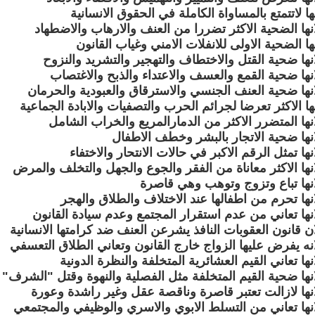
ا لاتتمتع بالمساواة الكاملة في الحقوق الانسانية
نها الضحية الاكثر تضررا من العنف والارهاب والاضطهاد
ا الضحية الاولى للانفلات الامني وغياب القانون
نها ضحية القتل والاختطاف والتهجير والتشريد والنزوح
نها ضحية القمع والعسف والاعتداء والذبح والاغتصاب
نها ضحية العنف الجنسي والاسترقاق والعبودية والحرمان
ا الاكثر تعرضا لجرائم الحرب والتصفيات والابادة الجماعية
نها المتضرر الاكثر من الدمارالمريع والخراب الشامل
نها ضحية الاتجار بالبشر وخطف الاطفال
ها تمثل الرقم الاكبر في حالات الانتحار والاختفاء
نها الاكثر معاناة من الفقر والجوع والجهل والتخلف والمرض
نها تباع وتزوج وتوهب وهي قاصرة
نها تحرم من اطفالها عند الاختلاف والطلاق والهجر
نها تعاني من عدم استقرار المجتمع وعدم سيادة القانون
ن قانون العقوبات النافذ يشرعن العنف ضد كرامتها الانسانية
نه يفرض عليها الزواج خارج القانون وتعاني الطلاق التعسفي
ها تعاني القيم العشائرية المتخلفة والنظرة الدونية
نها ضحية القيم المتخلفة مثل الفصلية والنهوة وقتل "الشرف"
نها لازالت تعتبر قاصرة وناقصة عقل وغير راشدة وعورة
نها تعاني من التسلط الابوي والاسري والوظيفي والمجتمعي