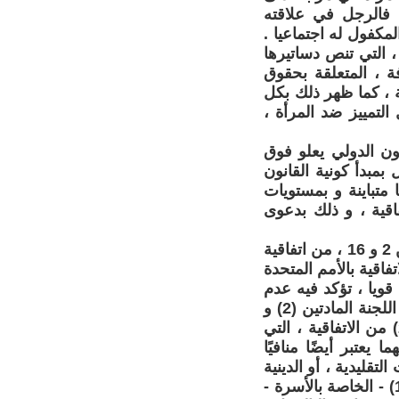
. فالرجل في علاقته
مكفول له اجتماعيا .
، التي تنص دساتيرها
فة ، المتعلقة بحقوق
ة ، كما ظهر ذلك بكل
لتمييز ضد المرأة ،
ون الدولي يعلو فوق
 بمبدأ كونية القانون
 متباينة و بمستويات
المواد (2 ، 9 ، 15 ، 16 و 29) من الاتفاقية ، و ذلك بدعوى
و لم تُجمع الدول العربفونية على أمرٍ ما ، كإجماعها في التحفظ على المادتين 2 و 16 ، من اتفاقية
اقية بالأمم المتحدة
 لمتابعة تنفيذ الاتفاقية) ، أن تصدر - يوليو 1997 - بيانا قويا ، تؤكد فيه عدم
جواز التحفظ على هاتين المادتين تحديدا ، حيث جاء في نص البيان : " تعتبر اللجنة المادتين (2) و
(16) جوهر الاتفاقية ، ولا يجوز التحفظ عليهما بموجب المادة (28 / فقرة 2) من الاتفاقية ، التي
يعتبر أيضًا منافيًا
ض المادتين (2) و (16) مع الممارسات التقليدية ، أو الدينية
، أو الثقافية ، لا يمكن أن يبرر انتهاك الاتفاقية ، و أنَّ التحفظ على المادة (16) - الخاصة بالأسرة -