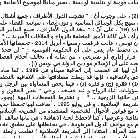
اب قومية أو تقليدية أو دينية ، يعتبر منافيًا لموضوع الاتفاقية و
و تنص المادة (2) ، على وجوب أنْ : " تشجب الدول الأطراف ، جميع أشكا
تنتهج بكل الوسائل المناسبة و دون إبطاء ، سياسة القضاء على ا
" . و تنص المادة (16) ، على أنْ : " تتخذ الدول الأطراف ، جميع التدا
أة ، في كافة الأمور المتعلقة بالزواج و العلاقات الأسرية ... " .
و بالرغم من أن تونس ، عادت فرفعت رسميا
لى تحفظ عام ينص على أن الحكومة التونسية : " لن تتخذ 
أي قرار إداري أو تشريعي ، من شأنه أن يخالف أحكام الفص
نصه على أن الإسلام هو دين الدولة في تونس (!) .
و بالرغم من أن ليبيا قد انضمت 
على المادة (16) / فقرة (ج) و فقرة (د) ، فيما يخص المساواة بين الر
ؤوليات أثناء الزواج و عند فسخه . و في " نفس الحقوق و ا
 حالتها الزوجية .. " . و تشترط التحفظات الليبية (وجوب)
الاتفاقية مع الشريعة الإسلامية . و في يوليو 1995 ، 
ية مع قوانين الأحوال الشخصية المستمدة من الشريعة الإسلامية 
اقية و غرضها ، كما لاحظتْ لجنة الاتفاقية ، في بيانها سالف ال
تام مع مواقف الدول العربفونية ، في تحفظاتها على تطبيق اتفا
 ضد المرأة ، استنادا إلى الشريعة الإسلامية ؛ نظمت رابطة ا