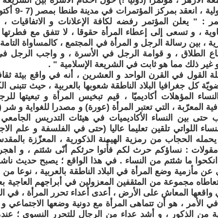
ة الأزهر ، مؤتمرا (دوليا !) حول أحكام الأسرة بين الشريعة ال
ر : " يعلن المؤتمر رفضه لكافة الإعلانات و الاتفاقيات ، 
اوية ، و تسعى إلى إعطاء المرأة حقوقا ، لا تتفق مع فطرتها 
ية ، بين رسالة الرجل و المرأة في المجتمع ، كالمساواة التامة
اع الطلاق ، و قوامة الرجل في الأسرة ، و واجب الرجل في 
 و غير ذلك مما هو ثابت في الشريعة الإسلامية " .
لة القول في القرن الواحد و العشرين ، أنه في واقع بيئة ثق
ضويّة كل جغرافيا البلاد الناطقة شعوبها بالعربية ، حيث تتبنى ال
نساء المؤهلات أكاديميّا ، قيم تبخيس المرأة و تبعيتها للرج
افية المعرّبة ، التي تعتبر المرأة (عورة) و مصدرا للغواية و شر 
 حتى بين النساء الأكاديميات في هيئات التدريس الجامعي 
نساء اللواتي تلقين تعليما عاليا (حتى في الفلسفة و علم الا
يحمله الحجاب من رمزية الهيمنة الذكورية ، المعزّزة بالمقد
ولات : نساؤكم حرث لكم فأْتوا حرثكم أنّى شئتم ، و اهج
انكحوا ما شئتم من النساء . في هذا الواقع ؛ يصبح حديث ن
 عن مأزمية وضع المرأة في البلاد الناطقة بالعربية ، نوعا من 
اطاه مجموعة من المثقفين المعزولين في أبراجهم العاجية بعي
 واقعها المعاش على الأرض ، أعدى أعداء تحرر المرأة ، في الد
في الأمر ، هو أن تتماهى المرأة مع دونية وضعها الاجتماعي و
ية من الذكور ، و أشد عداء من الرجال للتحرر النسوي ؛ عندم