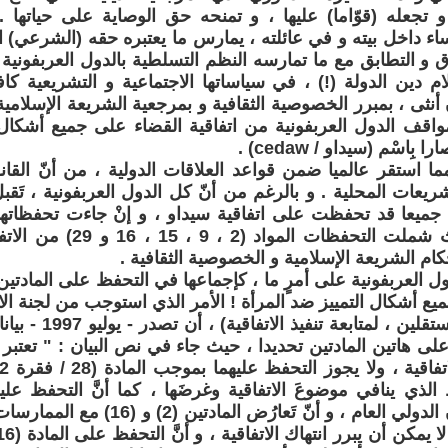
 تجعله (قوّاما) عليها ، و تمنحه حق الوصاية على حياتها 
ساء داخل بيته و في عائلته ، يمارس ما يعتبره حقه (الشرعي) ال
ق و التطابق مع ما تمارسه النظم التسلطية بالدول العربفونية 
م دين الدولة (!) ، في سياساتها الاجتماعية و التشريعية كا
 أنثى ، بمبرر الخصوصية الثقافية و بمرجعية الشريعة الإسلامي
قف الدول العربفونية من اتفاقية القضاء على جميع أشكال ا
ِاسْم (سيداو / cedaw) .
ا استقر عالميا ضمن قواعد العلاقات الدولية ، من أنّ القان
شريعات المحلية . و بالرغم من أنّ كل الدول العربفونية ، تَقبل
ا جميعا قد تحفظت على اتفاقية سيداو ، و إنْ جاءت تحفظاتها
متفاوتة ؛ حيث شملت التحفظات 
ام الشريعة الإسلامية و الخصوصية الثقافية .
ع أشكال التمييز ضد المرأة ! الأمر الذي استوجب من لجنة الاتف
(هيئة خبراء مستقلين ،
ذي ينافي موضوعَ الاتفاقية وغرضَها ، كما أنَّ التحفظ عليهما 
لأحكام القانون الدولي العام ، و أنّ تَعارُ