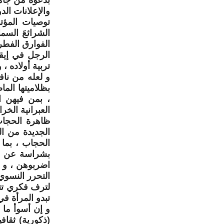
بدعوة من جامع
توصيات المؤتم
الشرائعَ السم
الفوارق الفطر
الرجل في إيق
تربية أولاده ،
و لعله من ناف
بظلاميتها الما
، بمن فيهن ال
العبرانية الخر
ظاهرة الحجاب
الجديدة من ال
الحجاب ، بما 
بشراسة عن مق
اضربوهن ، و 
التحرر النسوي
لترف فكري تتع
تبدو المرأة في
و إن أسوأ ما 
(ذكورية) ثقاف