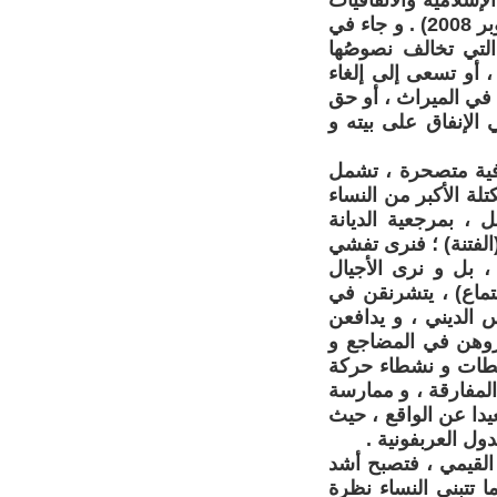
إسلامية والاتفاقيات
والإعلانات الدولية ، انعقد بمركز المؤتمرات في مدينة طنطا بمصر (7 -9 أكتوبر 2008) . و جاء في
التي تخالف نصوصُها
، أو تسعى إلى إلغاء
 في الميراث ، أو حق
الإنفاق على بيته و
افية متصحرة ، تشمل
كتلة الأكبر من النساء
ل ، بمرجعية الديانة
(الفتنة) ؛ فنرى تفشي
، بل و نرى الأجيال
جتماع) ، يتشرنقن في
س الديني ، و يدافعن
روهن في المضاجع و
اشطات و نشطاء حركة
المفارقة ، و ممارسة
دا عن الواقع ، حيث
ول العربفونية .
 القيمي ، فتصبح أشد
ا تتبنى النساء نظرة