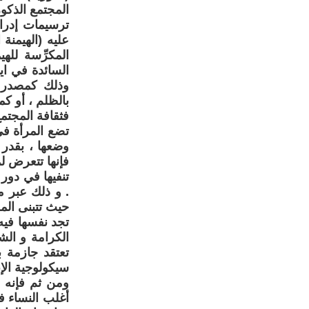
المجتمع الذكو
ترسيمات إدراك
المكرِّسة لله
السائدة في اي
وذلك كمصدر ل
بالظلم ، أو ك
فثقافة المجتمع
تضع المرأة في
وضعها ، بقدر 
فإنها تتعرض لم
تنفيها في دور 
. و ذلك عبر م
حيث تتبنى المر
تجد نفسها فيه 
الكرامة و الش
تعتقد جازمة ب
سيكولوجية الإنس
ومن ثم فإنه ب
أغلب النساء ف