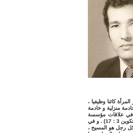
المرأة كائنا وظيفيا ،
ادمة منزلية و خادمة
اً في علاقات مؤسسة
الزواج ؛ فنجد في التوراة : " إلى رَجلكِ يكون اشتياقكِ ، و هو يسودُ عليكِ " (تكوين 3 : 17) . و في
كل رجل هو المسيح ،