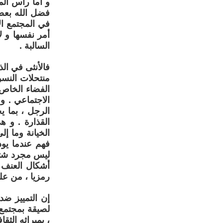
في المجتمع ال
أمر نفسها و لا
السالبة .
فالأنثى في الذ
منتحلات النسو
الفضاء الخاص 
الاجتماعي . 
الرجل ، بما ي
القذارة . و ه
الخيانة وما إل
فهم عندما يود
ليس مجرد شتيم
أشكال العنف ا
رمزيا ، من عل
إن التمييز ضد 
لصيقة بمجتمع 
، بميراثه الثق