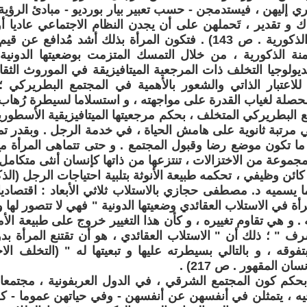
ري إليهن ، فيستدمجن - حسب تعبير بيار بورديو - مبادئ الرؤي
 و تقدير ، تَحملهن على أن يجدن النظام الاجتماعي عاديا أو
عليه (الهيمنة الذكورية . ص 143) . فتكون المرأة بذلك أشد مُدا
يمنة الذكورية ، من خلال التمسك المتزمت بوضعيتها الدونية ، 
ديولوجيا التخلف ذات المرجعية الميتافيزيقة في الموروث الثقاف
لاعتبار الذاتي والشعور بالأهمية في المجتمع البطريركي ؛
محصلة لغياب القدرة على مواجهته ، و استسلاما لسيطرة رُهاب
 البطريركي المتخلف ، بحكم مرجعيتها الميتافيزيقية الأسطورية 
 مرتبة ثانوية على هامش الحياة ، في خدمة الرجل . وبقدر تم
ما تكون موضع رضا وقبول المجتمع . و حتى تتماهى المرأة مع د
جموعة من الاختزالات ، تنتزعها من ذاتها كإنسان أنثى متكامل ال
كائن وظيفي ، تحكمه طبيعة الأنوثة بتلبية احتياجات الرجل (الذ
ا يسميه د. مصطفى حجازي بالاستلاب ثلاثي الأبعاد : اقتصاديا 
أة في الاستلاب العقائدي وضعيتها الدونية " فهي لا تتصور لها 
. و هي تقاوم تغييره ، و كأن هذا التغيير خروج على طبيعة الأم
رف " ؛ ذلك أن " الاستلاب العقائدي ، هو أن تقتنع المرأة بدون
تفوقه ، و بالتالي بسيطرته عليها و تبعيتها له " (التخلف ا
ان المقهور . ص 217) .
حكم كون المجتمع الشرقي ، في الدول العربفونية ، مجتمعا ذ
يه ، يتمثلن في أنفسهن عن أنفسهن - وفي حياتهن عموما - كل