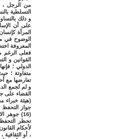
من الرجل ، و
التسلطية بالن
و ذلك بالتساو
على أن الإسلا
المرأة كإنسان
الوضوح في موا
المعروفة اختصارا ب
فعلى الرغم مم
القوانين و الت
الدولي ؛ فإنه
تعارضها مع أحك
القضاء على جمي
تحظر التحفظ ال