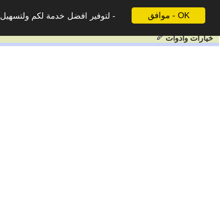
موافق - OK
لتوفير افضل خدمة لكم ولتسهيل ع
خيارات وادوات