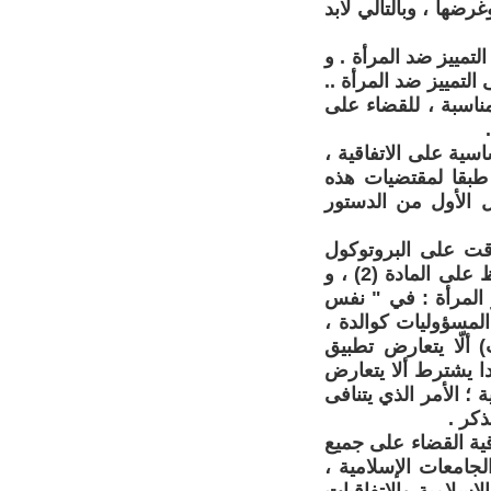
غرضها ، وبالتالي لابد
ل التمييز ضد المرأة . و
لتمييز ضد المرأة ..
بير المناسبة ، للقضاء على
 - أبريل 2014 - تحفظاتها الأساسية على الاتفاقية ،
طبقا لمقتضيات هذه
ل الأول من الدستور
إلى اتفاقية سيداو في 1989 ، كما صادقت على البروتوكول
الاختياري الملحق بالاتفاقية ، فإنها قد ربطت مصادقتها على الاتفاقية بالتحفظ على المادة (2) ، و
جل و المرأة : في " نفس
لمسؤوليات كوالدة ،
 ألّا يتعارض تطبيق
أضافت ليبيا تحفظا جديدا يشترط ألا يتعارض
؛ الأمر الذي يتنافى
ذكر .
قية القضاء على جميع
لجامعات الإسلامية ،