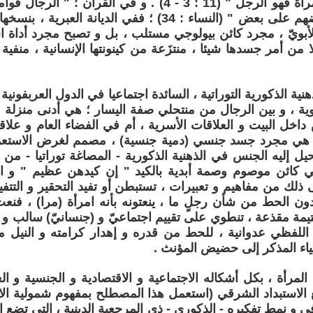
و أما رأس المرأة فهو الرجل " (11 : 3 - 4) . و في القرآن
فضل الله بعضهم على بعض " (النساء : 34) ؛ ففي الديانة ال
أبويّ ، مجرد كائن بيولوجي مستلب ، بل و تصبح مجرد أداة اس
 من أمر جسدها شيئا ، منتزَعة من كينونتها الإنسانية ، منفية 
هنية الذكورية التوراتية ، السائدة اجتماعيا في الدول العربفونية
ية ، و بين الرجال من منتحلي صفة اليسار ؛ هي أدنى منزلة 
داخل البيت و العلاقات الأسرية ، أم في الفضاء العام و علا
و هي مجرد جسد جنسي (دمية جنسية) ، مصمم لغرض الاستع
حيل إليه الجنس في الذهنية الذكورية - المصاغة توراتيا - من 
ي كائن موصوم وصمة أبدية بالكيد " إن كيدهن عظيم " و الش
ى ذلك من مفاهيم و تعبيرات ، تستبطن أو تفيد التحقير و التتفيه
ون الحط من شأن رجلٍ ما ، ينعتونه بأنه امرأة (مرا) ، فنعت
ة مقذعة ، تنطوي على تقييم اجتماعيّ و (جنسانيّ) سالب و از
للفظي عدوانية ، للحط من قدره و إهدار كرامته و النيل من
ياء المذكر إلى حضيض المؤنث .
المرأة ، بكل أشكاله الاجتماعية و الاقتصادية و الجنسية و الع
الاستبداد الشرقي (استعمل هذا المصطلح بمفهوم شمولية الاست
افي و نمط تفكيره - الذكوري - ذي المرجعية الدينية ، التي تضع 