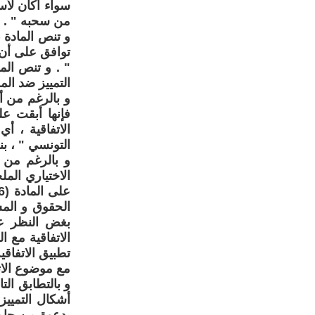
سواء أكان لأسب
من سحبه " .
توافق على أن 
التمييز ضد المر
فإنها أبقت ع
الاتفاقية ، 
التونسي " ، ب
الحقوق و المس
بغض النظر عن
تطبيق الاتفاق
مع موضوع الاتف
و بالتطابق ال
أشكال التمييز