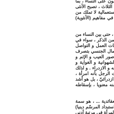
 : " الرجال قوامون على النساء ، بما
عبرية ، بنسخها الثلاث ، تصبح الأنثى
تعمالية لا تملك من
في مفاهيم (الأنثوية)
 ، حتى بين النساء من
من الذكر ، سواء في
قات العمل و التواصل
مال الجنسي بتصرف
صور العيب و الإثم و
هوانية و الغواية و
 و الازدراء . و لذلك
 الرجل بأنه امرأة ،
درائيّ ، بل هو أشد
ه معنويا ، بإسقاطه
قائدية ... ، هو سمة
بداد المرسّم دينيا)
المرأة في مرتبة أدنى