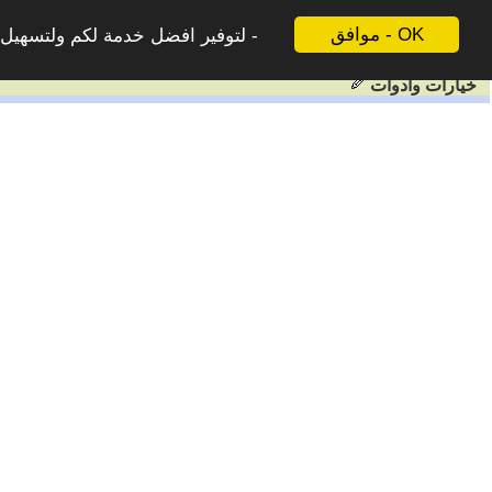
موافق - OK
لتوفير افضل خدمة لكم ولتسهيل ع
خيارات وادوات