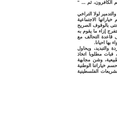
 فأولئك هم الكافرون، ثم ... "
لتدمير لولا التراخي
ياراتها الاجتماعية
حتى بالوقوف الصريح
فرج إزاء ما يقوم به
 قاعدة التحالف مع
بها احيانا.
 والتبديد، ويحاول
 فبات مطلوبا اتخاذ
يعية، وشن مجابهة
م خياراتنا الوطنية
لتشريعات الفلسطينية