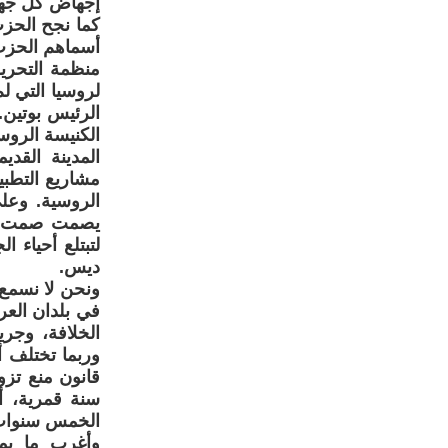
إجهاض كل جهود
كما نجح الحز
أسماهم الحزب
منظمة التحري
لروسيا التي ل
الرئيس بوتين.
الكنيسة الروس
المدينة القد
مشاريع التطبي
الروسية. وعل
يصمت صمت الق
لتبتلع أحياء 
ديس.
ونحن لا نسمع 
في بلدان الع
الخلافة، وجري
وربما تختلف أ
الخمس سنوات إ
وأغرب ما يمي