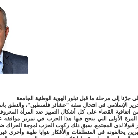
جرّنا إلى مرحلة ما قبل تبلور الهوية الوطنية الجامعة
ير الإسلامي في انتحال صفة "عشائر فلسطين"، والنطق باسمه
اتفاقية القضاء على كل أشكال التمييز ضد المرأة المعروفة
لمرة الأولى التي ينجح فيها هذا الحزب في تمرير مواقفه 
ر قبولا لدى المجتمع. سبق ذلك ركوب الحزب لموجة الحراك ضد
يرين يخالفونه في المنطلقات والأفكار بنوايا طيبة وأخرى غي