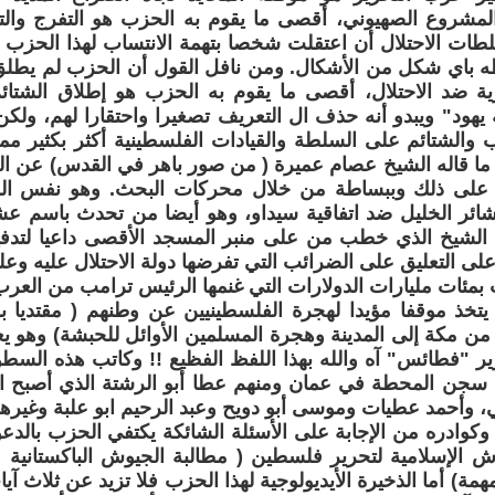
لمشروع الصهيوني، أقصى ما يقوم به الحزب هو التفرج والت
ات الاحتلال أن اعتقلت شخصا بتهمة الانتساب لهذا الحزب و
باي شكل من الأشكال. ومن نافل القول أن الحزب لم يطلق
رية ضد الاحتلال، أقصى ما يقوم به الحزب هو إطلاق الشتا
يهود" ويبدو أنه حذف ال التعريف تصغيرا واحتقارا لهم، ولكن
 والشتائم على السلطة والقيادات الفلسطينية أكثر بكثير مم
ما قاله الشيخ عصام عميرة ( من صور باهر في القدس) عن ا
 على ذلك وببساطة من خلال محركات البحث. وهو نفس الشي
ئر الخليل ضد اتفاقية سيداو، وهو أيضا من تحدث باسم عشائ
الشيخ الذي خطب من على منبر المسجد الأقصى داعيا لتدفيع
لى التعليق على الضرائب التي تفرضها دولة الاحتلال عليه و
بمئات مليارات الدولارات التي غنمها الرئيس ترامب من العرب
يتخذ موقفا مؤيدا لهجرة الفلسطينيين عن وطنهم ( مقتديا
ة من مكة إلى المدينة وهجرة المسلمين الأوائل للحبشة) وهو يع
ر "فطائس" آه والله بهذا اللفظ الفظيع !! وكاتب هذه السط
سجن المحطة في عمان ومنهم عطا أبو الرشتة الذي أصبح ا
، وأحمد عطيات وموسى أبو دويح وعبد الرحيم ابو علبة وغيره
وكوادره من الإجابة على الأسئلة الشائكة يكتفي الحزب بالدعو
 الإسلامية لتحرير فلسطين ( مطالبة الجيوش الباكستانية وال
مهمة) أما الذخيرة الأيديولوجية لهذا الحزب فلا تزيد عن ثلاث آ