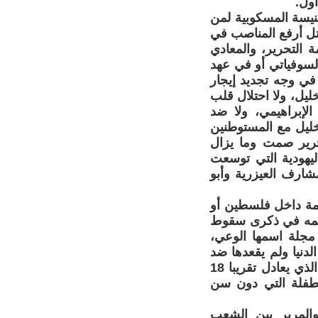
ول.
نيسة المسكوبية لمن
تل أرفع المناصب في
 التحرير، والمعادي
لسوفياتي أو في عهد
 في وجه تجديد إيجار
يل، ولا احتلال قلب
الإبراهيمي، ولا ضد
خليل مع المستوطنين
حرير صمت وما يزال
يهودية التي توسعت
شارف العيزرية وأبو
امة داخل فلسطين أو
يقيمه في ذكرى سقوط
 مجلة اسمها الوعي،
دنيا ولم يقعدها ضد
قانون منع تزويج القاصرات من دون أن يقترح بديلا لسن ال(18) كسن 17 الذي يعادل تقريبا 18
ويج الطفلة التي دون سن
والمرير بين الشعب