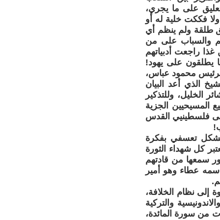
عليق على ما يجري،
لا فككت خلية له أو
 طلقة ولم ينظم أي
ئم والسباب على من
 غذا راجعت أدبياتهم
ا يطلقون على يهود!
لرئيس محمود عباس،
خ الذي أعد البيان
ر الخليل، وللتذكير
 المسيحيين الجزية
على فلسطينيي القدس
!
 بشكل تعسفي بفكرة
تبر كل شهداء الثورة
ور سمعها من قادتهم
سمه عطاء وهو أمير
م.
ة إلى نظام الخلافة،
اندونيسية والتركية
يات من سورة المائدة،