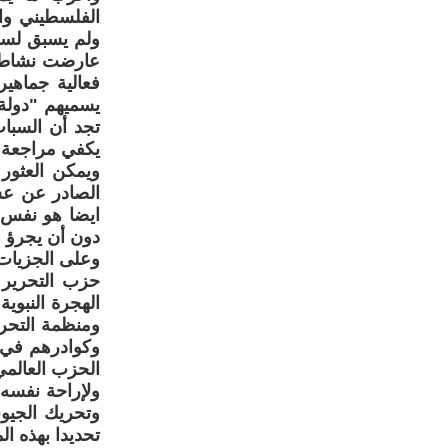
الفلسطيني وا
ولم يسبق لسلط
عارضت نشاطه 
فعالية جماهي
يسميهم "دولة 
تجد أن السباب
يكفي مراجعة 
ويمكن العثور
الصادر عن عشا
ايضا هو نفس 
دون أن يجرؤ ع
وعلى الجزيات 
حزب التحرير 
الهجرة النبوي
ومنظمة التحري
وكوادرهم في 
الحزب العالمي
ولإراحة نفسه 
وتحريك الجيوش
تحديدا بهذه ال