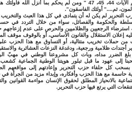
بل هي خواتيم الآيات 44، 45، 47 " ومن لم يحكم بما أنزل الله
مون، ثم...." أولئك الفاسقون".
 التحرير لم يكن له أن يتمادى في كل هذا العبث والتخريب وا
لسلطة والحكومة والفصائل، سواء من خلال التردد في حسم خ
غة استرضاء الرجعيين والظلاميين والحرص على عدم إزعاجهم 
ه إعلان الاستقلال والقانون الأساسي، أو بالوقوف موقف المت
من حملات تخريب متتالية، أو التساوق مع هذا الحزب على
 أجندات ظلامية ورجعية، ودغدغة النزعات العشائرية والاستقواء 
 بلغ الضرر مداه، وبات كل مشروعنا الوطني في مهبّ الردة
نا إلى عهود ما قبل تبلور هويتنا الوطنية الجماعية كشعب،
سحب كل حلفاء حزب التحرير وإعادتهم إلى مواقعهم الطب
 حاسمة مع هذا الحزب وأفكاره، وإبداء مزيد من الجرأة في حس
جتماعية بالانحياز المطلق لحقوق الإنسان مواءمة القوانين وا
قعات التي يرتع فيها حزب التحرير.