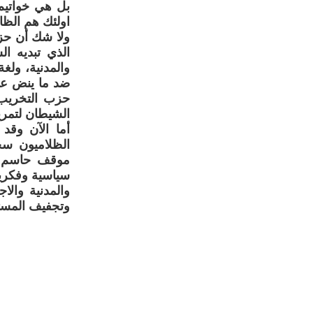
اولئك هم الظال
ولا شك أن حزب
الذي تبديه ا
والمدنية، ول
ضد ما ينض علي
حزب التخريب 
الشيطان لتمرير
أما الآن وقد
الظلاميون سحب
موقف حاسم ب
سياسية وفكرية
والمدنية والا
وتجفيف المستن