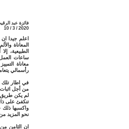
فائزة عبد الرقي
2020 / 3 / 10
اعلم جيدا ان 
المعاناة والأ
الطبيعية، إل
ساعات العمل ا
معاناة التميي
رأسمالي يتعام
في اطار تلك 
من أجل اثبات
لم يكن طريق نض
تنكفئ على ذات
واكسبها ذلك خ
نحو المزيد م
ان الثامن من