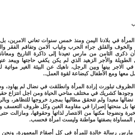
ب
المرأة في بلادنا اليمن ومنذ خمس سنوات تعاني الامرين، بل
لم والخوف والقلق جراء الحرب وغياب الامن وتفاقم الفقر وال
ا أن ذكرى الثامن من مارس تعيدنا إلى ذاكرة التاريخ ومعا
لطويلة والأجر الزهيد الذي لم يكن يكفي حاجتها ويبعد عنه
ز في الاجر بينها وبين الرجل، ناهيك عن البيئة الغير مواتي
ل معها ومع الأطفال كبضاعة لقوة العمل..
الظروف تبلورت إرادة المرأة وانطلقت في نضال لم يهاود، 
 وجودها كشريك في مختلف مناحي الحياة ومن اجل انتزاع حقو
الها معبدا ولم تتحقق مطالبها بمجرد خروجها للتظاهر، وبالرغم 
ها بل منحتها إصرارا في مقاومة الغبن وكل ظروف التعسف والق
برة ونضوجا مكنها من الانتصار لذاتها وحقوقها، ومازالت حتى 
ن المساواة بصفتها مواطنة وليست امرأة فحسب.
 مارس رسالة خالدة للمرأة في كل أصقاع المعمورة، ونحن ف