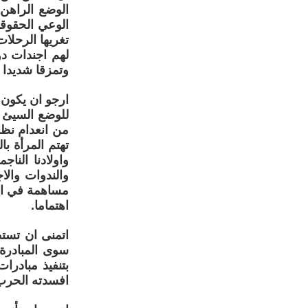
الوضع الراهن
الوعي الحقوقي
تغريها الرحلا
لهم اجندات د
وتمزقا شديدا 
ارجو ان يكون ل
للوضع السيئ ا
من انعدام نظا
تهتم المرأة ب
واولادنا الن
والندوات وال
مساهمة في ايج
اهتماما.
اتمنى ان تستط
سوى المبادرة 
بتنفيذ مبادرا
افسدته الحرب