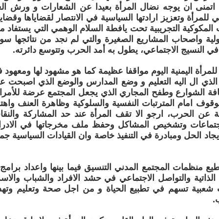
 اتمنى ان يوجه نضال المرأة بعيدا عن الشعارات و ورش الع
 للمرأة وتعزيز ارادتها السياسية في الانتصار لقضاياها وقضايا
ت المكوكية التجريبية تحت يافطة السلام الوهمي التي يستفاد م
ولية واصحاب المشاريع الصغيرة والتي لم نجد من نتائجها 
في النسيج الاجتماعي، يطول به أمد الحرب وتتوسع دائرته.
لمرأة اليمنية اليوم مواقفا عظيمة كما هو مشهود لها ومعهود في
لذي ال اليه التعليم و وضع المدارس والوضع الذي اصبحت عل
فة الشوارع وطفح المجاري الذي يجعل المجتمع عرضة للأمراض 
الوقوف امام المترتبات النفسية والسلوكية وظاهرة العنف واهتزا
اجمة عن الحرب، ارجو الا تقف المرأة عند حد المشاركة وا
اجتماعات وتشخيص المشاكل وحفظ ملف مخرجاتها في الادرا
اد الحل ومبادرة في التنفيذ خاصة وان القيادات السياسية جميعه
يع منظمات المجتمع المدني التنسيق فيما بينها واعداد برامج
الذاتية والتواصل الاجتماعي في حشد الافراد والشباب والاسر
ت شعبية تسهم في تطبيع الحياة و من اجل صحة وتعليم وتهذيب
.