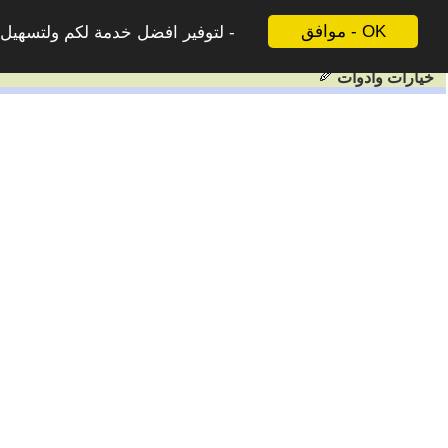
موافق - OK
لتوفير افضل خدمة لكم ولتسهيل ع
خيارات وادوات