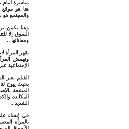
مباشرة أمام م
هنا هو موقع 
والمجتمع هو ش
وهنا تكمن برا
السوق إلا للت
ومعاناتها ..
تقهر المرأة ل
وتهمش المرأة
الإجتماعية عبر
الفيلم يعبر ا
بحيث يبوح لنا
المشعة بالإصر
المكابدة والكد
الشديد ..
في (نساء علي 
بالمرأة المص
الأسواق القرو