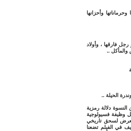
حرماناتها وأحزانها
جل فارقها ، وأولاد
والمأكل ..
رة الحيلة ..
لنسوة دلالة رمزية
حمل وظيفة فسيولوجية
 تعرض لسحق تاريخي
ف في الفيلم تضعنا