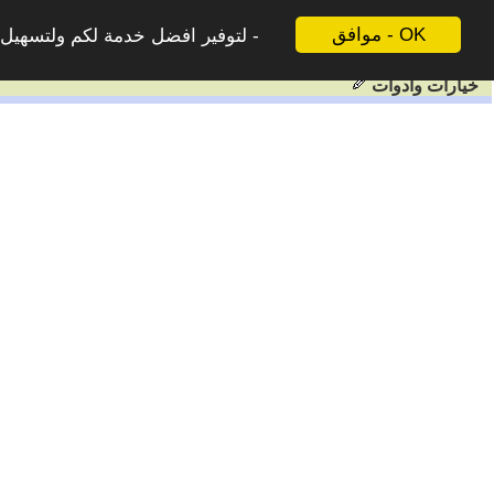
موافق - OK
لتوفير افضل خدمة لكم ولتسهيل ع
خيارات وادوات