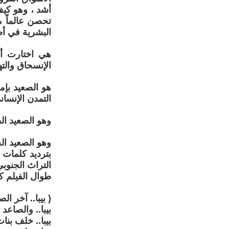
أشد ، وهو كيف
تحصن عالماً م
البشرية في أ
هي اختارت أح
الإنسحاق وال
هو الصعيد بإم
التمدن الإنساني
وهو الصعيد ال
وهو الصعيد الج
بترديد كلمات 
التراث الجنوبي
طوال الفيلم 
( بيبا.. آخر الص
بيبا.. والصاعد
بيبا.. خلف بنا