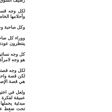
رصيف السوق .
لكل وجه قسمات
وأحلامها الخاص
وكل صاحبة وجه 
ووراء كل صاحب
ينتظرون عودته
كل وجه نسائي
هو وجه لامرأة
لكل وجه قصته
لكن قصة واحد
هي قصة الإصرا
ولعل في اختي
عميقة لفكرة ت
مبدئية يحمله
تحت ضغط عملي