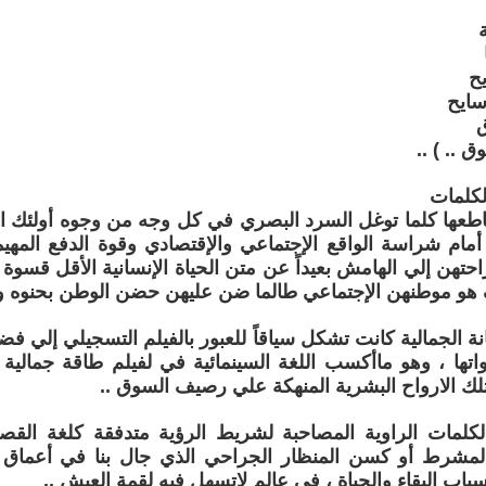
ة
يح
سايح
ق
ق .. ) ..
لكلمات
اطعها كلما توغل السرد البصري في كل وجه من وجوه أولئك ا
أمام شراسة الواقع الإجتماعي والإقتصادي وقوة الدفع المهي
تهن إلي الهامش بعيداً عن متن الحياة الإنسانية الأقل قسوة وجفا
هو موطنهن الإجتماعي طالما ضن عليهن حضن الوطن بحنوه وحم
نة الجمالية كانت تشكل سياقاً للعبور بالفيلم التسجيلي إلي فضا
دواتها ، وهو ماأكسب اللغة السينمائية في لفيلم طاقة جمالي
لك الارواح البشرية المنهكة علي رصيف السوق ..
كلمات الراوية المصاحبة لشريط الرؤية متدفقة كلغة القصي
مشرط أو كسن المنظار الجراحي الذي جال بنا في أعماق 
باب البقاء والحياة ، في عالم لاتسهل فيه لقمة العيش ..