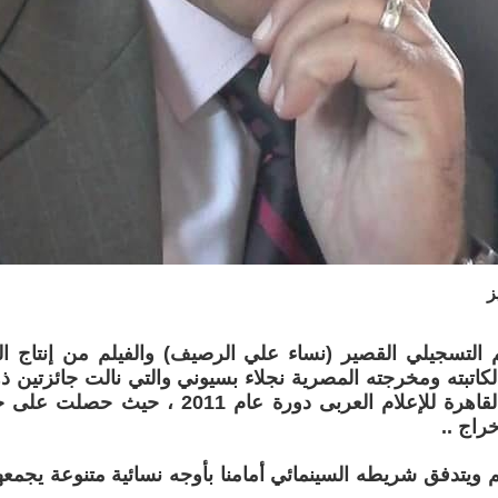
ز
التسجيلي القصير (نساء علي الرصيف) والفيلم من إنتاج القن
 لكاتبته ومخرجته المصرية نجلاء بسيوني والتي نالت جائزتين ذه
من مهرجان القاهرة للإعلام العربى دورة عام 1
راج ..
لم ويتدفق شريطه السينمائي أمامنا بأوجه نسائية متنوعة يجمعه