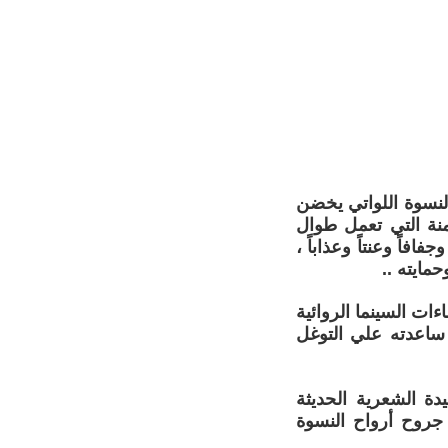
لنسوة اللواتي يخضن
منة التي تعمل طوال
فاً وعنتاً وعذاباً ،
ايته ..
ءات السينما الروائية
ة ساعدته علي التوغل
دة الشعرية الحديثة
جروح أرواح النسوة