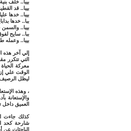
بيبا.. خلف بنية
بيبا.. قد القطي
بيبا.. خدها عليا
ببا.. خدها بدابا
بيبا.. والسمن 
ببا.. سايح لفو
بيبا.. وعمله طو
إلي آخر هذه ا
التي تتكرر مق
معركة الحياة 
الوقت علي إزاح
ليظل الرصيف 
، وهذه الإستعا
والإستعانة بآ
العميق داخل ت
كذلك جاءت ال
شارحة كحد ال
الباحثات عن أس