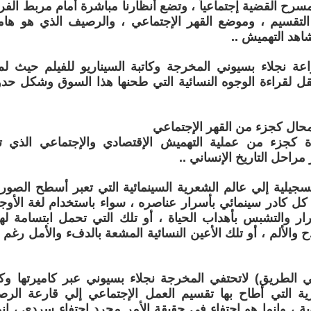
سرح القضية إجتماعياً ، وتضع أنظارنا مباشرة أمام مربط ال
التقسيم ، وموضع القهر الإجتماعي ، والرصيف الذي هو ه
اهد التهميش ..
عة نجلاء بسيوني المخرجة وكاتبة السيناريو للفيلم حيث لم 
نقل لقراءة الوجوه النسائية التي طحنها هذا السوق وشكل حدود
امحال كجزء من القهر الإجتماعي
 كجزء من عملية التهميش الإقتصادي والإجتماعي الذي ت
 مراحل التاريخ الإنساني ..
لتسجيلية إلي عالم الشعرية السينمائية التي تعبر أسطح الصورة 
 كل كادر سينمائي بأسرار عناصره ، سواء باستخدام لغة الأوجه 
ار والتشبس بأهداب الحياة ، أو تلك التي تحمل ابتسامة له
ح والألم ، أو تلك الأعين النسائية المشعة بالدفء والأمل رغم 
الطريق) لاتحتفي المخرجة نجلاء بسيوني عبر كاميرتها وكتابت
رية التي أطاح بها تقسيم العمل الإجتماعي إلي قارعة ا
ية ، وإنما هو احتفاء في حقيقة الأمر مجرد احتفاء سردي ، إ