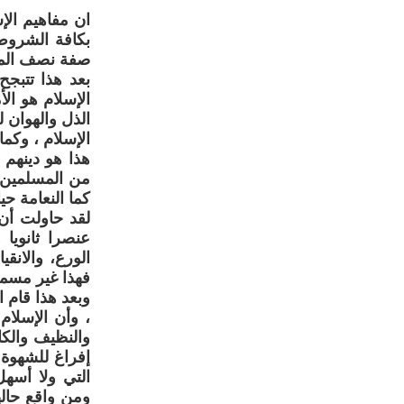
ان مفاهيم الإ
بكافة الشروط 
صفة نصف المج
بعد هذا تتبجح
الإسلام هو الأ
الذل والهوان 
الإسلام ، وكما
هذا هو دينهم 
من المسلمين ،
كما النعامة ح
لقد حاولت أن 
عنصرا ثانويا
الورع، والانق
فهذا غير مسمو
وبعد هذا قام ا
، وأن الإسلام
والنظيف والك
إفراغ للشهوة 
التي ولا أسه
ومن واقع حاله