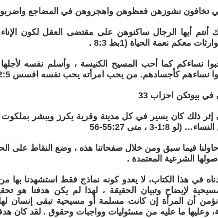
اتي تخافون نشوزهن فعظوهن واهجروهن في المضاجع واضربوهن 
لك أنتم أيها الرجال ساكنوهن على مقتضى العقل لكون الإنا
ات معكم نعمة الحياة (1بط 8:3 .
أحبوا نساءكم كما أحب المسيح الكنيسة ، وأسلم نفسه لأجل
وا نساءهم كأجسادهم. من يحب امرأته يحب نفسه افسس 22:5-23
في بيوتكن احزاب 33
 إثر ذلك كان يسير في كل مدينة وقرية يكرز ويبشر بملكوت ال
و 1:8-3 ، متى 55:27-56
 حاولنا فيما سبق ومن خلال صفحاتنا هذه ، وضع النقاط على ا
صولها الشرعية المعتمدة .
ناه في هذا الكتاب، لا يعدو كونه نماذج فقط استشهدنا بها م
مسيحية لإيضاح وتبيان الحقيقة ، لهذا لم يكن هدفنا هو تحقي
نؤمن أن المرأة إن كانت مسلمة أو مسيحية تبقى إنسان لها
، وعليها ما عليه من مسئوليات وواجبات وحقوق . لقد كان هدف