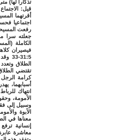
تذكارا لها) متى 13:26
قيل: الاجتماع
أقرتهما المس
اجتماعيا فحس
رفعت المسيحية
جعلته سرا مق
الكاملة (الم
فيصيران كلاه
:5-33
الطلاق وتعدد 
تقتضي الطلاق 
كرامة الرجل و
أسبابهما، يهد
انتهاك للرباط
الأمومة، وحقو
وسبيل إلى فقد
الأبوة والأمو
معناها في الط
إنسانية ترفع
معاشرة عابرة
وتفقد هذه الو