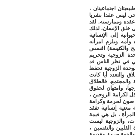
يعيتان اجتماعيتان ،
حي ليس عقدا بشريا
قده وممارسته. لقد
 خلق الإنسان، لذلك
انية إلى الإنسانية
 وأمه ويلزم امرأته
سيح والكنيسة) افسس
وحدة الزوجية وتحريم
تي في نظر الناس قد
لوحدة الزوجية تحفظ
اق والتعدد أيا كانت
ة والمجتمع. فالطلاق
جها، وامتهان لحقوق
ذل لكرامة الزوجين ،
ي صون لحرمة وكرامة
 معنية إنسانية تفقد
لمرأة ، بل هي قيمة
جات، والزوجية ليست
لقلبين والنفسين ،
والبنوة حرمة مقدسة