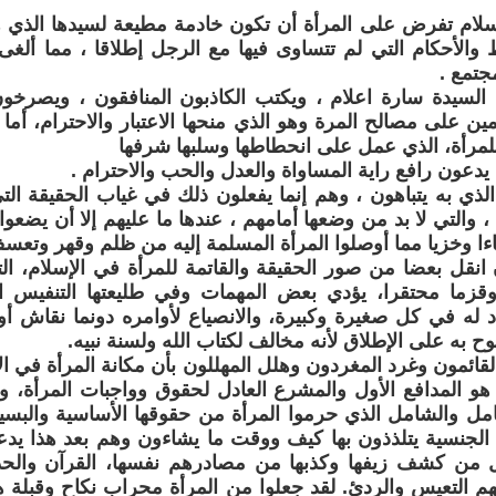
سلام تفرض على المرأة أن تكون خادمة مطيعة لسيدها الذي هو
والأحكام التي لم تتساوى فيها مع الرجل إطلاقا ، مما ألغى
تمع .
 السيدة سارة اعلام ، ويكتب الكاذبون المنافقون ، ويصرخو
مين على مصالح المرة وهو الذي منحها الاعتبار والاحترام، أما 
للمرأة، الذي عمل على انحطاطها وسلبها شرفها
 يدعون رافع راية المساواة والعدل والحب والاحترام .
الذي به يتباهون ، وهم إنما يفعلون ذلك في غياب الحقيقة ال
 والتي لا بد من وضعها أمامهم ، عندها ما عليهم إلا أن يضع
ياءا وخزيا مما أوصلوا المرأة المسلمة إليه من ظلم وقهر وتعس
انقل بعضا من صور الحقيقة والقاتمة للمرأة في الإسلام، الت
 وقزما محتقرا، يؤدي بعض المهمات وفي طليعتها التنفيس
ياد له في كل صغيرة وكبيرة، والانصياع لأوامره دونما نقاش أ
ح به على الإطلاق لأنه مخالف لكتاب الله ولسنة نبيه.
لقائمون وغرد المغردون وهلل المهللون بأن مكانة المرأة في الإ
 هو المدافع الأول والمشرع العادل لحقوق وواجبات المرأة، و
امل والشامل الذي حرموا المرأة من حقوقها الأساسية والبس
الجنسية يتلذذون بها كيف ووقت ما يشاءون وهم بعد هذا يدعو
ل من كشف زيفها وكذبها من مصادرهم نفسها، القرآن والحد
م التعيس والردئ. لقد جعلوا من المرأة محراب نكاح وقبلة ه