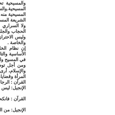
والمسيحية تح
المسيحية.وال
المسيحية منه ف
الشريعة المسي
ولا السراري 
الحجاب والجلب
وليس الاحتراز
والخاصة .
إن نظام الخل
الأساسية والت
في المسيح ول
ومن أجل توضي
والإسلام، أرى 
المرأة وقضاياه
القرآن : الرجال
الإنجيل: ليس عب
القرآن : فانكح
الإنجيل: من الب