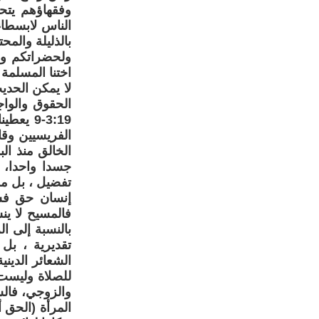
وفقهاؤهم يتحد
الناس لابسطاء
بالذليلة والمح
ولحضراتكم وضع
اختنا المسلمة
لا يمكن الحدي
الحقوق والواج
3:19-9 
الفريسيين وقا
الخالق منذ الب
جسدا واحدا، ف
تفضيل ، بل مس
إنسان حق فسخ
فالمسيح لا ين
بالنسبة إلى ال
تقديرية ، بل 
الشعائر الدين
للصلاة وليست ه
والزوجي، فالس
المرأة (الحق أ