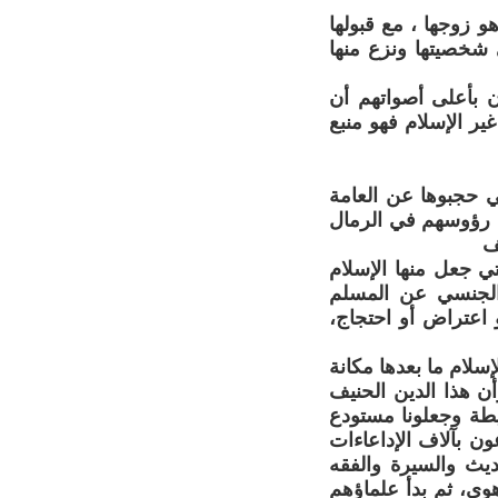
 زوجها ، مع قبولها
 شخصيتها ونزع منها
ن بأعلى أصواتهم أن
غير الإسلام فهو منبع
تي حجبوها عن العامة
وا رؤوسهم في الرمال
ف
ي جعل منها الإسلام
 الجنسي عن المسلم
و اعتراض أو احتجاج،
سلام ما بعدها مكانة
أن هذا الدين الحنيف
يطة وجعلونا مستودع
ن بآلاف الإداعاءات
يث والسيرة والفقه
وى، ثم بدأ علماؤهم