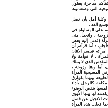
كفاكم متاجرة بعقول
سيحية التي وصفتموها
 وكلنا أمل بأن تصل
تمع الغد .
قوم على المساواة في
زوجية ، وانجيل متى
لمرأة (فدنى إليه بعض
أجاب : أما قرأتم أن
مرأته فيصير الاثنان
رأة ، لا قوامة ولا
المقدس الذي لا يملك
أما وبنتا وزوجة ،
وفي المسيحية المرأة
طبيعة بينهما بفوارق
 مكلفة كالرجل بأداء
 لمسها ينقض الوضوء
دمه لها بيتها الأبوي
يسكت الانجيل عن فضل
بما فعلت هذه المرأة