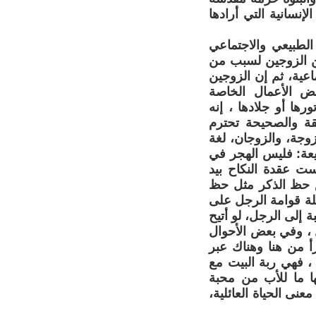
إنسانية التي أرادها
 مسها مس النظام الطبيعي والاجتماعي
ين الزوجين لسبب من
اعية، ثم إن الزوجين
عض الأعمال الخاصة
رها أو جلادها ، إنه
فالأبوة الحقة والصحيحة تحترم
وجة، والزوجان، لغة
بيعة: فليس الهجر في
ت عقدة النكاح بيد
يس حظ الذكر مثل حظ
ائلة قوامة الرجل على
 إلى الرجل، لو أتيح
جل ، وفي بعض الأحوال
أ من هنا وهناك عبر
، فهي ربة البيت مع
لها ما للأب من محبة
عنى الحياة العائلية،