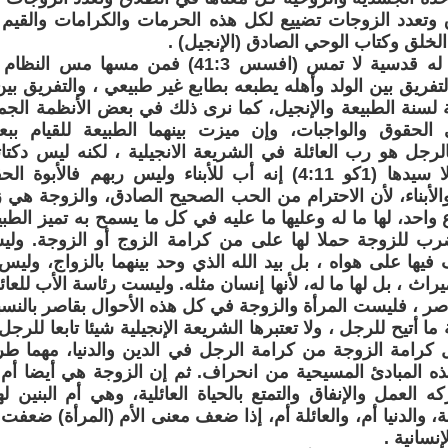
 وتعدد الزوجات تضييع لكل هذه الحرمات والكرامات والقيم ال
الخلق وكتاب الوحي الصادق (الإنجيل) .
ونظام العائلة له قدسية لا تمس (افسس 41:3) فمن
تفريق بين الولد وأهله يطبعه بطابع غير طبيعي ، والتفريق ب
ة لسنة الطبيعة والإنجيل، كما نرى ذلك في بعض الأنظمة الجم
الحقوق والواجبات، وإن ميزت بينهما الطبيعة للقيام بب
الرجل هو رب العائلة في الشريعة الانجيلية ، لكنه ليس دكتاتو
رأس المرأة لا سيدها (1كو 4:11) إنه أب للأبناء وليس ربهم 
لأبناء، لأن الاحترام من الحب الصحيح الصادق، والزوجة هي ز
واحد، لها ما له وعليها ما عليه في كل ما يسمح به تميز الط
رب للزوجة حملا لها على من كرامة الزوج أو الزوجة. وليس
يها على هواه ، بل بيد الله الذي وحد بينهما بالزواج، ول
ميراث ، بل لها ما له، لأنها إنسان مثله. وليست رئاسة الأب للع
قاصر ، فليست المرأة والزوجة في كل هذه الأحوال بقاصر بالنسبة
 ما أتيح للرجل ، ولا تعتبرها الشريعة الإنجيلية شيئا تابعا للر
 كرامة الزوجة من كرامة الرجل في الدين والدنيا، مهما طر
ذه المبادئ المسيحية من انحراف. ثم إن الزوجة هي أيضا أم 
ه العمل والإنفاق والتمتع بالحياة العائلية، وهي أم البنين 
 والدنيا أم، والعائلة أم، إذا ضعف معنى الأم (المرأة) ضعفت م
نسانية .