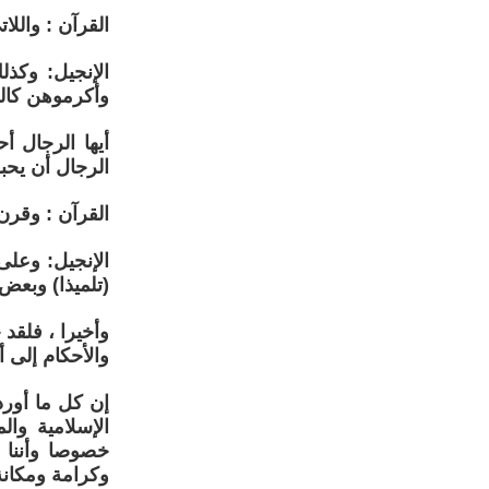
القرآن : والل
الإنجيل: وكذ
وأكرموهن كالوارث
أيها الرجال 
الرجال أن يحب
القرآن : وقرن 
الإنجيل: وعلى
(تلميذا) وبعض النساء… (ل
وأخيرا ، فلقد
والأحكام إلى أ
إن كل ما أورد
الإسلامية وال
خصوصا وأننا 
وكرامة ومكانة