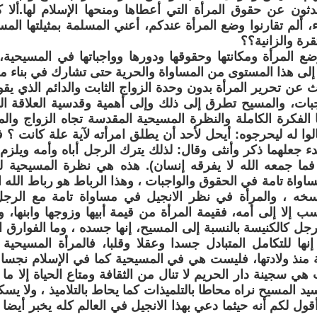
ثون عن حقوق المرأة التي أعطاها ومنحها الإسلام لها.ألا 
، ألم تقارنوا وضع المرأة عندكم، أعني المسلمة بمثيلتها الم
تقرة والزانية؟؟
 المرأة ومكانتها وحقوقها ودورها وواجباتها في المسيحية،
 إلى هذا المستوى من المساواة والحرية حتى تشارك في بناء مج
ث عن تحرير المرأة بدون وحدة الزواج الثابت والدائم الذي ي
بات، والمسيح تطرق إلى ذلك وإلى أهمية وقدسية العلاقة ال
يعطينا الفكرة الكاملة والنظرة المسيحية المقدسة تجاه الزواج وا
لوا له ليحرجوه: أيحل لأحد أن يطلق امرأته لآية علة كانت ؟ ف
دء جعلهما ذكر وأنثى وقال: لذلك يترك الرجل أباه وأمه ويلزم ا
ما جمعه الله لا يفرقه إنسان). هذه هي نظرة المسيحية للم
اواة تامة في الحقوق والواجبات ، وهذا الرباط هو رباط الله 
ه ، والمرأة في نظر الانجيل في مساواة تامة مع الرجل، 
سب إلا إلى أمه، فقيمة المرأة من قيمة أبيها وزوجها وابنها، 
رجل كالكنيسة بالنسبة إلى المسيح، إنها جسده ، وما الفوارق ال
إنها للتكامل المتبادل جسدا وعقلا وقلبا، فالمرأة المسيحية
ية منذ ولادتها، فليست هي في المسيحية كما في الإسلام نجسا
ي سجينة دار الحريم لا تنال من الثقافة ومتاع الحياة إلا ما يق
يد المسيح نراه محاطا بالتلميذات كما يحاط بالتلاميذ ، ولا 
قول لكم أنه حيثما دعي بهذا الانجيل في العالم كله يخبر أيضا 