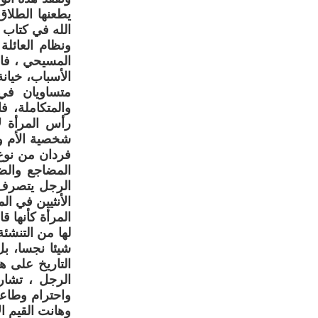
يطعنها الطلاق
الله في كتاب 
المسيحي ، فال
الأسباب، خيان
متساويان في 
والمتكاملة، ف
شخصية الأم وا
فردان من نوع 
المضاجع والض
الرجل يتصرف ف
الأنثيين في ال
المرأة كأنها 
لها من التنشئة
شيئا نجسا، بل
التاريخ على ه
الرجل ، تشارك
واحترام وطاعة،
وهانت القيم الإ