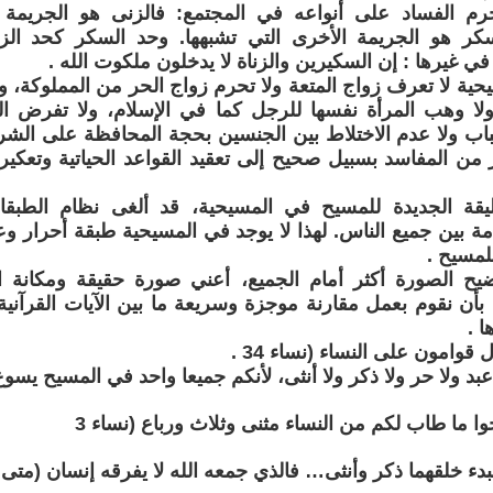
رم الفساد على أنواعه في المجتمع: فالزنى هو الجريمة ا
سكر هو الجريمة الأخرى التي تشبهها. وحد السكر كحد ا
ي غيرها : إن السكيرين والزناة لا يدخلون ملكوت الله .
حية لا تعرف زواج المتعة ولا تحرم زواج الحر من المملوكة، و
ولا وهب المرأة نفسها للرجل كما في الإسلام، ولا تفرض ا
اب ولا عدم الاختلاط بين الجنسين بحجة المحافظة على الشر
 من المفاسد بسبيل صحيح إلى تعقيد القواعد الحياتية وتعكير
يقة الجديدة للمسيح في المسيحية، قد ألغى نظام الطبق
امة بين جميع الناس. لهذا لا يوجد في المسيحية طبقة أحرار وعب
لمسيح .
ح الصورة أكثر أمام الجميع، أعني صورة حقيقة ومكانة ا
بأن نقوم بعمل مقارنة موجزة وسريعة ما بين الآيات القرآنية وا
ا .
 قوامون على النساء (نساء 34 .
د ولا حر ولا ذكر ولا أنثى، لأنكم جميعا واحد في المسيح يسوع (غل 3
وا ما طاب لكم من النساء مثنى وثلاث ورباع (نساء 3
دء خلقهما ذكر وأنثى… فالذي جمعه الله لا يفرقه إنسان (متى 3:19-10 .