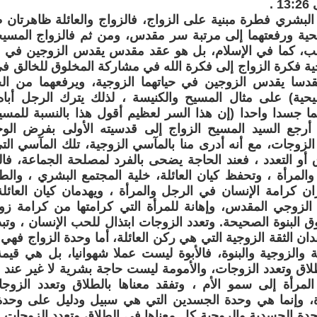
 .
 البشري فطرة مبنية على الزواج، فالزواج والعائلة ظاهرتان طب
يحية ورفعتهما إلى مرتبة سر مقدس، ومن ثم فالزواج المسي
ب، كما في الإسلام، بل هو عقد مقدس يقدس الزوجين في ع
 فكرة الزواج إلى فكرة الله في مشاركة المخلوق للخالق في
دسا يقدس الزوجين في حياتهما الزوجية، ويرفعهما من الحيو
سيحية) على مثال المسيح والكنيسة ، لذلك يترك الرجل أباه
ما جسدا واحدا (إن هذا السر لعظيم أقول هذا بالنسبة للم
31 وقد أرجع السيد المسيح الزواج إلى قدسيته الأولى بفرض ال
الزوجات، مع أنه أدرى منا بالمآسي الزوجية، تلك المآسي ال
أو التعدد ، فعند الحاجة يضحى بالفرد لمصلحة الجماعة، فا
المرأة ، وتحفظ كيان العائلة، خلية المجتمع البشري ، والطل
ران كرامة الإنسان في الرجل والمرأة ، ويهدمان كيان العائل
 الزوجي المقدس، وإهانة للمرأة التي كرامتها من كرامة زو
ق البنوة الصحيحة. وتعدد الزوجات ابتذال للحب الإنسان ، وتب
ان الثقة الزوجية التي هي ركن العائلة، أما وحدة الزواج فه
مة والزوجية والبنوة، فالأبوة ليست عملا شهوانيا، بل هي قيمة
لاق وتعدد الزوجات، والأمومة ليست حاجة بشرية لا غير عند ا
 المرأة إلى سمو الأم ، وتفقد معناها بالطلاق وتعدد الزو
، وإنما هي وحدة الجسدين التي هي سبيل ودليل على وحدة ا
حدة الجسدية والروحية كل معناها في الطلاق وتعدد الزوجات 